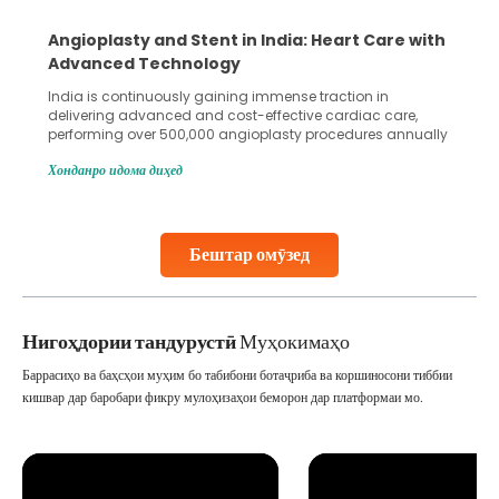
Angioplasty and Stent in India: Heart Care with
Advanced Technology
India is continuously gaining immense traction in
delivering advanced and cost-effective cardiac care,
performing over 500,000 angioplasty procedures annually
with a success rate exceeding 90%. Patients across the
Хонданро идома диҳед
globe are searching for treatments like angioplasty and
stent placement in Indian hospitals, owing to the
combination of high-quality care and affordability.
Studies, such as one published
Бештар омӯзед
Continue Reading
Нигоҳдории тандурустӣ
Муҳокимаҳо
Баррасиҳо ва баҳсҳои муҳим бо табибони ботаҷриба ва коршиносони тиббии
кишвар дар баробари фикру мулоҳизаҳои беморон дар платформаи мо.