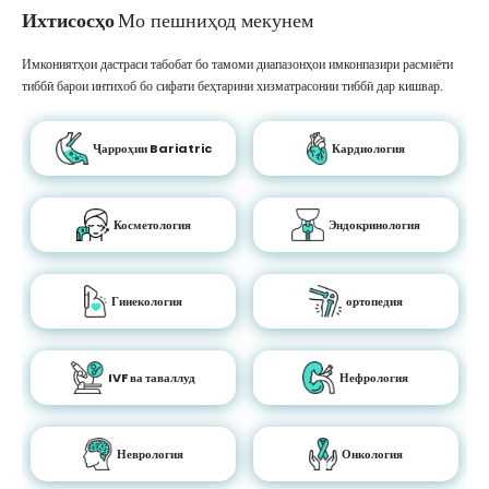
Ихтисосҳо
Мо пешниҳод мекунем
Имкониятҳои дастраси табобат бо тамоми диапазонҳои имконпазири расмиёти
тиббӣ барои интихоб бо сифати беҳтарини хизматрасонии тиббӣ дар кишвар.
Ҷарроҳии Bariatric
Кардиология
Косметология
Эндокринология
Гинекология
ортопедия
IVF ва таваллуд
Нефрология
Неврология
Онкология