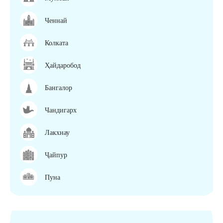
Ченнай
Колката
Ҳайдаробод
Бангалор
Чандигарх
Лакхнау
Ҷайпур
Пуна