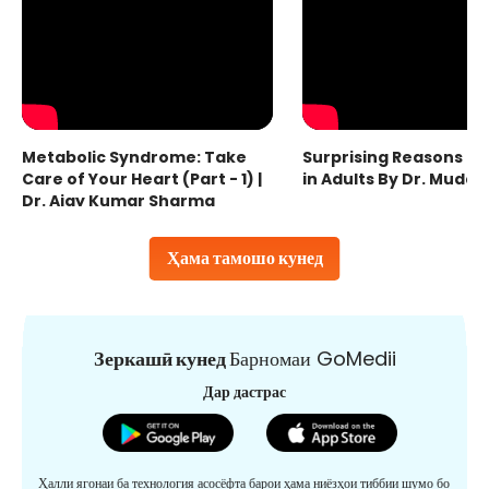
Metabolic Syndrome: Take
Surprising Reasons fo
Care of Your Heart (Part - 1) |
in Adults By Dr. Mudas
Dr. Ajay Kumar Sharma
Ҳама тамошо кунед
Зеркашӣ кунед
Барномаи GoMedii
Дар дастрас
Ҳалли ягонаи ба технология асосёфта барои ҳама ниёзҳои тиббии шумо бо