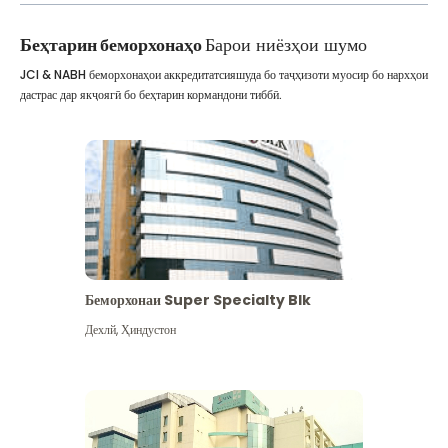
Беҳтарин беморхонаҳо
Барои ниёзҳои шумо
JCI & NABH беморхонаҳои аккредитатсияшуда бо таҷҳизоти муосир бо нархҳои
дастрас дар якҷоягӣ бо беҳтарин кормандони тиббӣ.
Беморхонаи Super Specialty Blk
Дехлй
,
Ҳиндустон