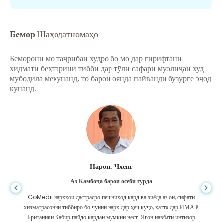
Бемор
Шаҳодатномаҳо
Беморони мо таҷрибаи худро бо мо дар гирифтани
хидмати беҳтарини тиббӣ дар тӯли сафари муолиҷаи худ
мубодила мекунанд, то барои оянда пайванди бузурге эҷод
кунанд.
Наронг Чхенг
Аз Камбоҷа барои осеби гурда
GoMedii нархҳои дастрасро пешниҳод кард ва зиёда аз он, сифати
хизматрасонии тиббиро бо чунин нарх дар ҳеҷ куҷо, ҳатто дар ИМА ё
Британияи Кабир пайдо кардан мумкин нест. Ягон навбати интизор