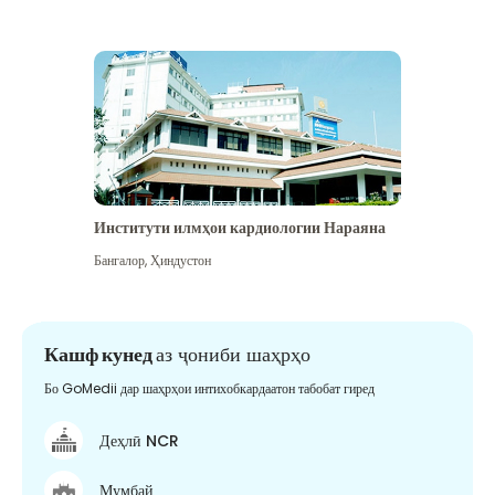
Институти илмҳои кардиологии Нараяна
Бангалор
,
Ҳиндустон
Кашф кунед
аз ҷониби шаҳрҳо
Бо GoMedii дар шаҳрҳои интихобкардаатон табобат гиред
Деҳлӣ NCR
Мумбай