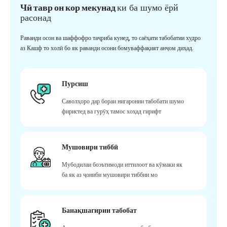
Чӣ тавр он кор мекунад
ки ба шумо ёрй
расонад
Раванди осон ва шаффофро таҷриба кунед, то саёҳати табобатии худро
аз Кашф то холӣ бо як раванди осони бомуваффақият анҷом диҳад.
Пурсиш
Саволҳоро дар бораи нигаронии табобати шумо
фиристед ва гурӯҳ тамос хоҳад гирифт
Мушовири тиббӣ
Мубодилаи боэътимоди иттилоот ва кӯмаки як
ба як аз ҷониби мушовири тиббии мо
Банақшагирии табобат