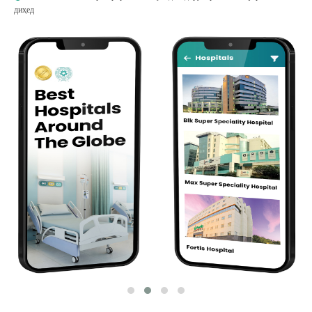
диҳед