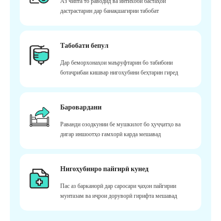
Аз чипта то раводид ва интихоби бастаҳои
дастрастарин дар банақшагирии табобат
Табобати бепул
Дар беморхонаҳои маъруфтарин бо табибони
ботаҷрибаи кишвар нигоҳубини беҳтарин гиред
Баровардани
Раванди озодкунии бе мушкилот бо ҳуҷҷатҳо ва
дигар иншоотҳо ғамхорӣ карда мешавад
Нигоҳубинро пайгирӣ кунед
Пас аз барканорӣ дар саросари ҷаҳон пайгирии
мунтазам ва иҷрои доруворӣ гирифта мешавад