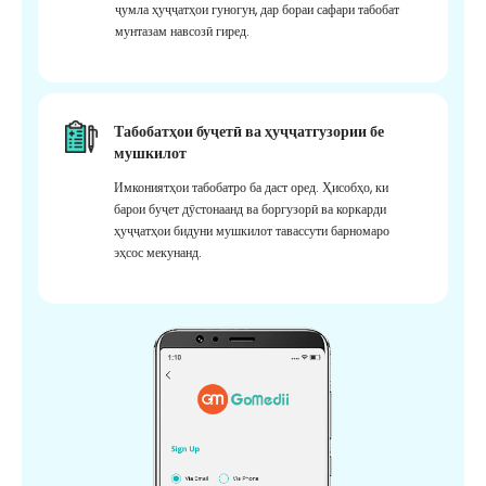
ҷумла ҳуҷҷатҳои гуногун, дар бораи сафари табобат
мунтазам навсозӣ гиред.
Табобатҳои буҷетӣ ва ҳуҷҷатгузории бе
мушкилот
Имкониятҳои табобатро ба даст оред. Ҳисобҳо, ки
барои буҷет дӯстонаанд ва боргузорӣ ва коркарди
ҳуҷҷатҳои бидуни мушкилот тавассути барномаро
эҳсос мекунанд.