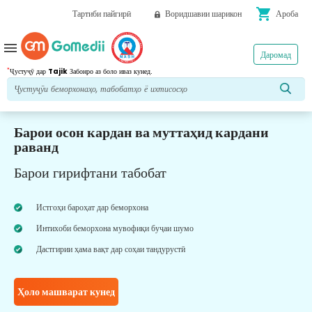
shopping_cart
Тартиби пайгирӣ
Воридшавии шарикон
Ароба
menu
Даромад
*
Ҷустуҷӯ дар
Tajik
Забонро аз боло иваз кунед.
Барои осон кардан ва муттаҳид кардани
раванд
Барои гирифтани табобат
Истгоҳи бароҳат дар беморхона
Интихоби беморхона мувофиқи буҷаи шумо
Дастгирии ҳама вақт дар соҳаи тандурустӣ
Ҳоло машварат кунед