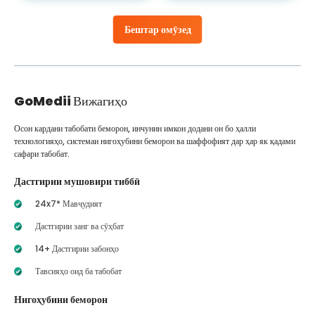
Бештар омӯзед
GoMedii
Вижагиҳо
Осон кардани табобати беморон, инчунин имкон додани он бо ҳалли
технологияҳо, системаи нигоҳубини беморон ва шаффофият дар ҳар як қадами
сафари табобат.
Дастгирии мушовири тиббӣ
24x7* Мавҷудият
Дастгирии занг ва сӯҳбат
14+ Дастгирии забонҳо
Тавсияҳо оид ба табобат
Нигоҳубини беморон