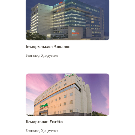
Беморхонаҳои Аполлон
Бангалор
,
Ҳиндустон
Бештар дидан
Беморхонаи Fortis
Бангалор
,
Ҳиндустон