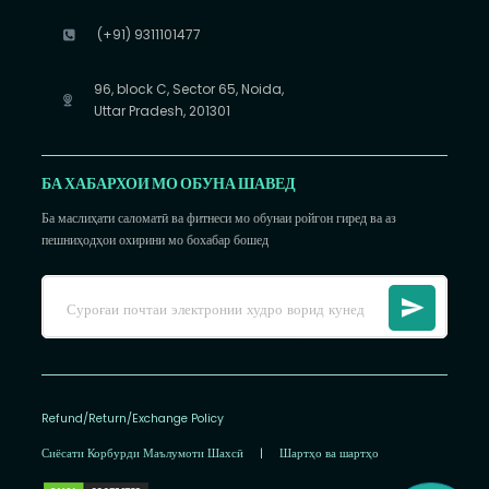
(+91) 9311101477
96, block C, Sector 65, Noida,
Uttar Pradesh, 201301
БА ХАБАРХОИ МО ОБУНА ШАВЕД
Ба маслиҳати саломатӣ ва фитнеси мо обунаи ройгон гиред ва аз
пешниҳодҳои охирини мо бохабар бошед
Refund/Return/Exchange Policy
Сиёсати Корбурди Маълумоти Шахсӣ
|
Шартҳо ва шартҳо