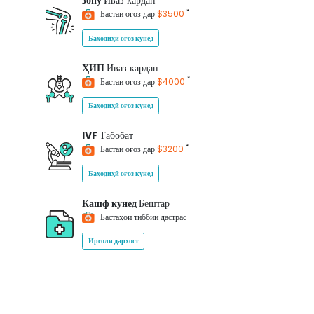
зону
Иваз кардан
*
Бастаи оғоз дар
$3500
Баҳодиҳӣ оғоз кунед
ҲИП
Иваз кардан
*
Бастаи оғоз дар
$4000
Баҳодиҳӣ оғоз кунед
IVF
Табобат
*
Бастаи оғоз дар
$3200
Баҳодиҳӣ оғоз кунед
Кашф кунед
Бештар
Бастаҳои тиббии дастрас
Ирсоли дархост