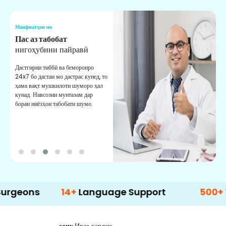
Манфиатҳои мо
М
Мушовири тиббӣ
Ёрӣ
В
М
Аз мушовирони тиббии ботаҷрибаи
мо мунтазам дастгирӣ гиред. Ба
М
шумо маслиҳат ва роҳнамоии
б
беҳтарин медиҳад.
д
б
s
14+
Language Support
500+
Treatme