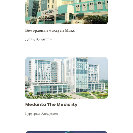
Беморхонаи махсуси Макс
Дехлй
,
Ҳиндустон
Medanta The Mediciity
Гуруграм
,
Ҳиндустон