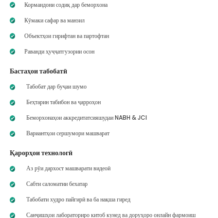
Кормандони содиқ дар беморхона
Кӯмаки сафар ва манзил
Объектҳои гирифтан ва партофтан
Раванди ҳуҷҷатгузории осон
Бастаҳои табобатӣ
Табобат дар буҷаи шумо
Беҳтарин табибон ва ҷарроҳон
Беморхонаҳои аккредитатсияшудаи NABH & JCI
Вариантҳои сершумори машварат
Қарорҳои технологӣ
Аз рӯи дархост машварати видеоӣ
Сабти саломатии бехатар
Табобати худро пайгирӣ ва ба нақша гиред
Санҷишҳои лабораториро китоб кунед ва доруҳоро онлайн фармоиш