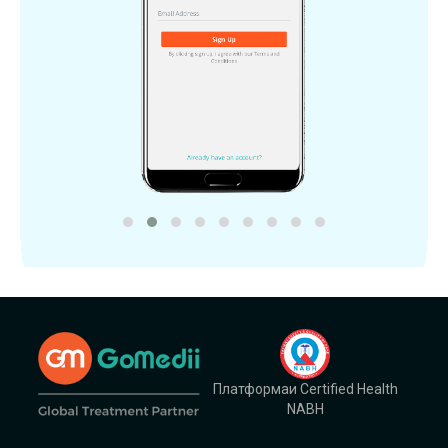
Платформаи Certified Health
NABH