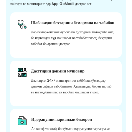
пайгирӣ ва мониторинг дар App GoMedii дастрас аст.
Шабакаҳои беҳтарини беморхона ва табибон
Дар беморхонаҳои муосир бо духтурони ботаҷриба оид
ба парвандаи худ машварат ва табобат гиред. беҳтарин
табобат бо арзиши дастрас.
Дастгирии доимии мушовир
Дастгирии 24x7 машваратчии тиббӣ ва кӯмак дар
давоми сафари табобататон. Ҳамеша дар бораи тартиб
ва нигоҳубини пас аз табобат машварат гиред.
Идоракунии парвандаи беморон
Аз кашф то холӣ, бо кӯмаки идоракунии парванда, аз