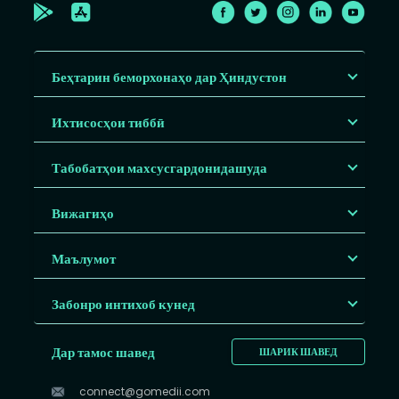
Беҳтарин беморхонаҳо дар Ҳиндустон
Ихтисосҳои тиббӣ
Табобатҳои махсусгардонидашуда
Вижагиҳо
Маълумот
Забонро интихоб кунед
Дар тамос шавед
ШАРИК ШАВЕД
connect@gomedii.com