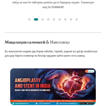
набуд ва ман бо пайгирии доимии даста барқарор шудам. Ташаккури
зиёд ба GoMedii!
Мақолаҳои саломатӣ
& Навсозиҳо
Бо маълумоти охирин дар бораи табобат, тартиб, шароит ва дигар талаботҳои
дахлдор барои солимтар ва беҳтар кардани ҳаёти шумо огоҳ шавед.