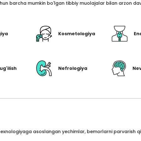
hun barcha mumkin bo'lgan tibbiy muolajalar bilan arzon davo
giya
Kosmetologiya
En
ug'ilish
Nefrologiya
Nev
 texnologiyaga asoslangan yechimlar, bemorlarni parvarish qil