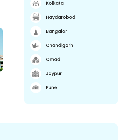
Kolkata
Haydarobod
Bangalor
Chandigarh
Omad
Jaypur
Pune