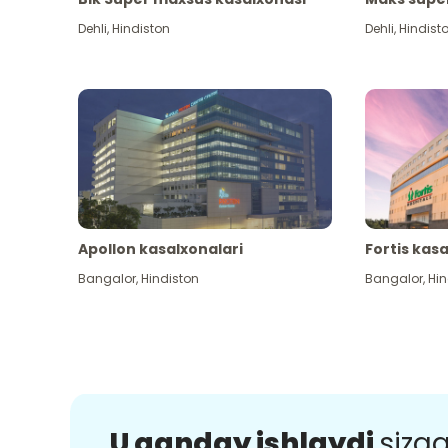
Dehli
,
Hindiston
Dehli
,
Hindist
Apollon kasalxonalari
Fortis kas
Bangalor
,
Hindiston
Bangalor
,
Hin
U qanday ishlaydi
sizg