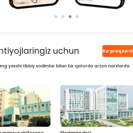
htiyojlaringiz uchun
Koʻproq koʻr
ng yaxshi tibbiy xodimlar bilan bir qatorda arzon narxlarda
r maxsus shifoxona
Medanta dori