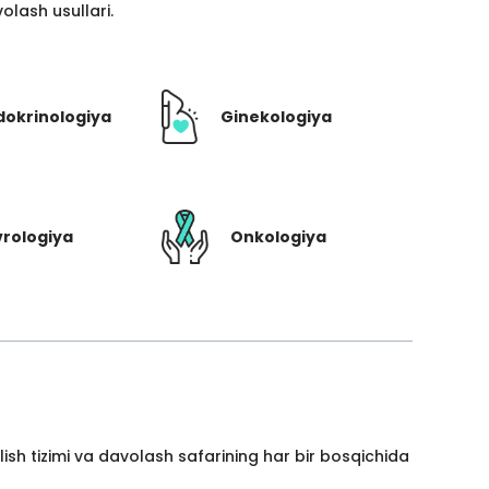
lash usullari.
dokrinologiya
Ginekologiya
rologiya
Onkologiya
ish tizimi va davolash safarining har bir bosqichida