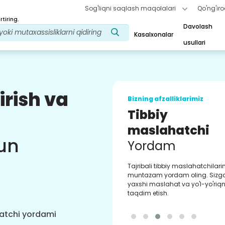
Sog'liqni saqlash maqolalari
Qo'ng'iro
tiring.
Davolash
Kasalxonalar
usullari
irish va
Bizning afzalliklarimiz
Tibbiy
maslahatchi
un
Yordam
Tajribali tibbiy maslahatchilar
muntazam yordam oling. Sizg
yaxshi maslahat va yo'l-yo'riqn
taqdim etish.
hatchi yordami