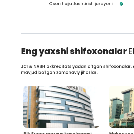
Oson hujjatlashtirish jarayoni
Eng yaxshi shifoxonalar
E
JCI & NABH akkreditatsiyadan o'tgan shifoxonalar, e
mavjud bo'lgan zamonaviy jihozlar.
Blk Super maxsus kasalxonasi
Maks supe