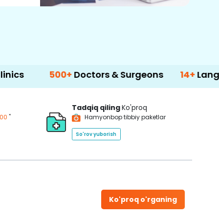
500+
Doctors & Surgeons
14+
Language Supp
Tadqiq qiling
Ko'proq
*
200
Hamyonbop tibbiy paketlar
So'rov yuborish
Ko'proq o'rganing