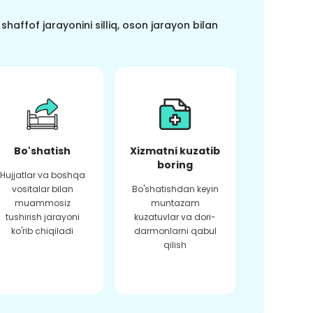
haffof jarayonini silliq, oson jarayon bilan
Bo'shatish
Xizmatni kuzatib
boring
Hujjatlar va boshqa
vositalar bilan
Bo'shatishdan keyin
muammosiz
muntazam
tushirish jarayoni
kuzatuvlar va dori-
ko'rib chiqiladi
darmonlarni qabul
qilish