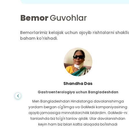
Bemor
Guvohlar
Bemorlarimiz kelajak uchun ajoyib rishtalarni shaklla
baham ko'rishadi.
Shandha Das
an
Gastroenterologiya uchun Bangladeshdan
bundan
Men Bangladeshdan Hindistonga davolanishimga
ini hech
yordam bergan o'g'limga va GoMedii kompaniyasining
 topib
ajoyib jamoasiga minnatdorchilik bildirdim. GoMedii-ni
aning
tanlashda biz to'g'ri tanlov qildik. Ular davolanishdan
ga katta
keyin ham biz bilan katta aloqada bo'lishadi