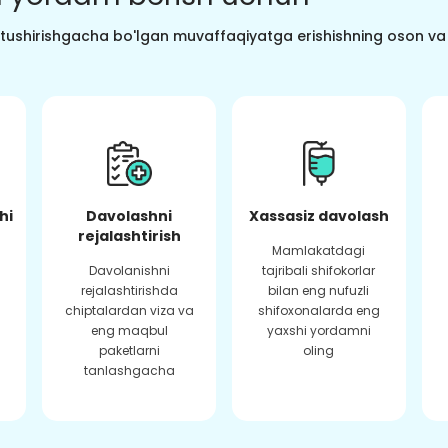
o tushirishgacha bo'lgan muvaffaqiyatga erishishning oson va s
hi
Davolashni
Xassasiz davolash
rejalashtirish
Mamlakatdagi
Davolanishni
tajribali shifokorlar
rejalashtirishda
bilan eng nufuzli
chiptalardan viza va
shifoxonalarda eng
eng maqbul
yaxshi yordamni
paketlarni
oling
tanlashgacha