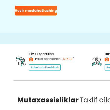
Hozir maslahatlashing
15000+
Ha
Tiz
O'zgartirish
HI
*
Paket boshlanishi:
$3500
Baholashni boshlash
Ba
Mutaxassisliklar
Taklif qi