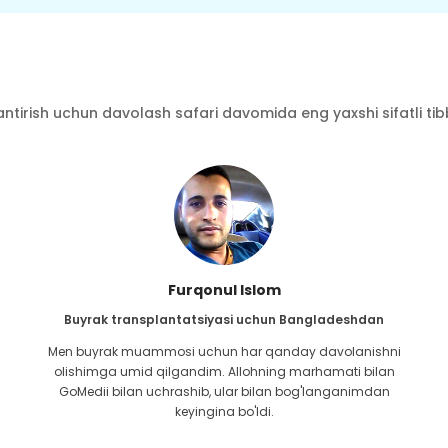
ntirish uchun davolash safari davomida eng yaxshi sifatli tibbi
Furqonul Islom
Buyrak transplantatsiyasi uchun Bangladeshdan
Men buyrak muammosi uchun har qanday davolanishni
olishimga umid qilgandim. Allohning marhamati bilan
GoMedii bilan uchrashib, ular bilan bog'langanimdan
keyingina bo'ldi.