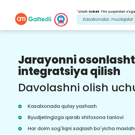
*
Izlash
Uzbek
Tilni yuqoridan o'zgar
Jarayonni osonlasht
Bizning afzalliklarimiz
integratsiya qilish
Davolanishdan
keyingi
kuzatuv
Davolashni olish uch
parvarishi
Bizning jamoamiz bilan har doim
muammolaringizni hal qilish uchun
Kasalxonada qulay yashash
24x7 tibbiy va bemorlarni qo'llab-
quvvatlang. Davolanish ehtiyojlaringiz
Byudjetingizga qarab shifoxona tanlovi
haqida muntazam yangilanishlar.
Har doim sog'liqni saqlash bo'yicha masla