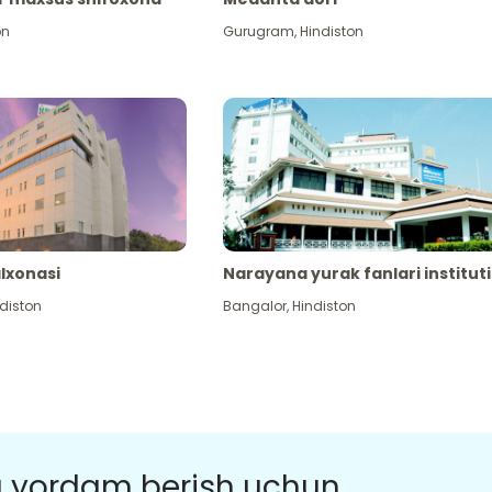
on
Gurugram
,
Hindiston
alxonasi
Narayana yurak fanlari instituti
diston
Bangalor
,
Hindiston
a yordam berish uchun