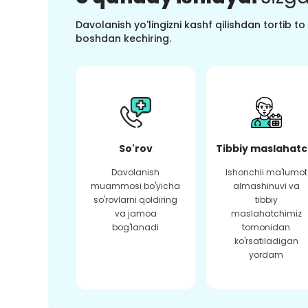
Davolanish yo'lingizni kashf qilishdan tortib t
boshdan kechiring.
So'rov
Tibbiy maslahatc
Davolanish
Ishonchli ma'lumot
muammosi bo'yicha
almashinuvi va
so'rovlarni qoldiring
tibbiy
va jamoa
maslahatchimiz
bog'lanadi
tomonidan
ko'rsatiladigan
yordam