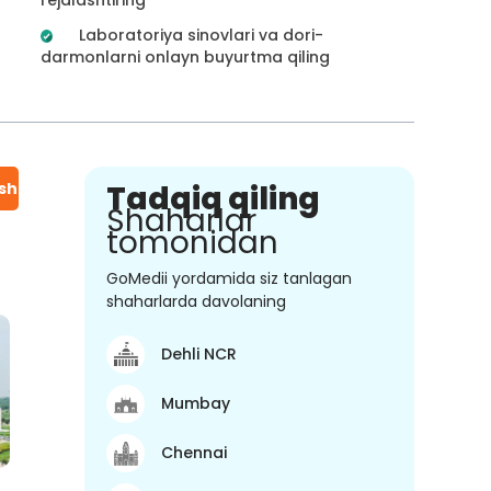
Laboratoriya sinovlari va dori-
darmonlarni onlayn buyurtma qiling
ish
Tadqiq qiling
Shaharlar
tomonidan
GoMedii yordamida siz tanlagan
shaharlarda davolaning
Dehli NCR
Mumbay
Chennai