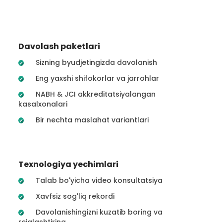
Davolash paketlari
Sizning byudjetingizda davolanish
Eng yaxshi shifokorlar va jarrohlar
NABH & JCI akkreditatsiyalangan
kasalxonalari
Bir nechta maslahat variantlari
Texnologiya yechimlari
Talab bo'yicha video konsultatsiya
Xavfsiz sog'liq rekordi
Davolanishingizni kuzatib boring va
rejalashtiring