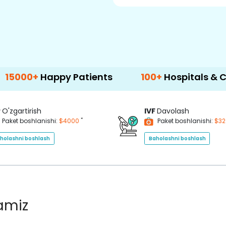
ppy Patients
100+
Hospitals & Clinics
P
O'zgartirish
IVF
Davolash
*
Paket boshlanishi:
$4000
Paket boshlanishi:
$3
holashni boshlash
Baholashni boshlash
lamiz