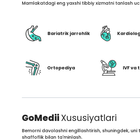
Mamlakatdagi eng yaxshi tibbiy xizmatni tanlash uc
Bariatrik jarrohlik
Kardiolo
Ortopediya
IVF va t
GoMedii
Xususiyatlari
Bemorni davolashni engillashtirish, shuningdek, uni
shaffoflik bilan ta'minlash.