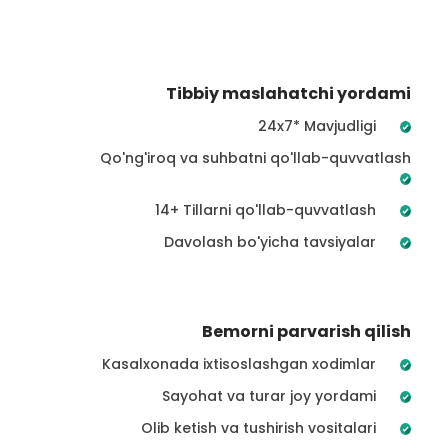
Tibbiy maslahatchi yordami
24x7* Mavjudligi
Qo'ng'iroq va suhbatni qo'llab-quvvatlash
14+ Tillarni qo'llab-quvvatlash
Davolash bo'yicha tavsiyalar
Bemorni parvarish qilish
Kasalxonada ixtisoslashgan xodimlar
Sayohat va turar joy yordami
Olib ketish va tushirish vositalari