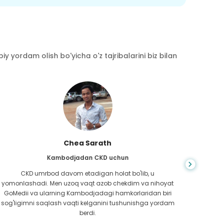
y yordam olish bo'yicha o'z tajribalarini biz bilan
Chea Sarath
Kambodjadan CKD uchun
CKD umrbod davom etadigan holat bo'lib, u
Hayot
yomonlashadi. Men uzoq vaqt azob chekdim va nihoyat
bilm
GoMedii va ularning Kambodjadagi hamkorlaridan biri
boradi
sog'ligimni saqlash vaqti kelganini tushunishga yordam
ed
berdi.
Bang