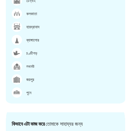
চেন্নাই
কলকাতা
হায়দ্রাবাদ
ব্যাঙ্গালোর
চণ্ডীগড়
লখনউ
জয়পুর
পুনে
কিভাবে এটা কাজ করে
তোমাকে সাহায্যর জন্য