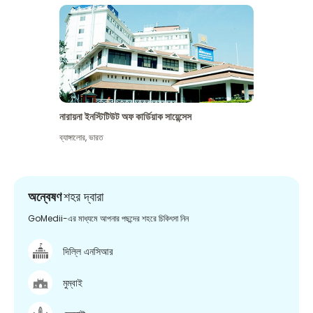
নারায়না ইনস্টিটিউট অফ কার্ডিয়াক সায়েন্সেস
ব্যাঙ্গালোর
,
ভারত
অন্বেষণ
শহর দ্বারা
GoMedii-এর মাধ্যমে আপনার পছন্দের শহরে চিকিৎসা নিন
দিল্লি এনসিআর
মুম্বাই