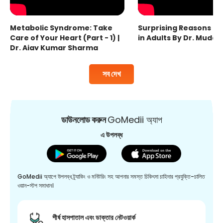
Metabolic Syndrome: Take
Surprising Reasons fo
Care of Your Heart (Part - 1) |
in Adults By Dr. Mudas
Dr. Ajay Kumar Sharma
সব দেখ
ডাউনলোড করুন
GoMedii অ্যাপ
এ উপলব্ধ
GoMedii অ্যাপে উপলব্ধ ট্র্যাকিং ও মনিটরিং সহ আপনার সমস্ত চিকিৎসা চাহিদার প্রযুক্তি-চালিত
ওয়ান-স্টপ সমাধান।
শীর্ষ হাসপাতাল এবং ডাক্তার নেটওয়ার্ক