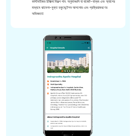
কাস্টমাইজড চিকিত্সা বিকল্প পান. অনুমানগুলি যা বাজেট-বান্ধব এবং অ্যাপের
মাধ্যমে ঝামেলা-মুক্ত ডকুমেন্টেশন আপলোড এবং প্রক্রিয়াকরণের
অভিজ্ঞতা।