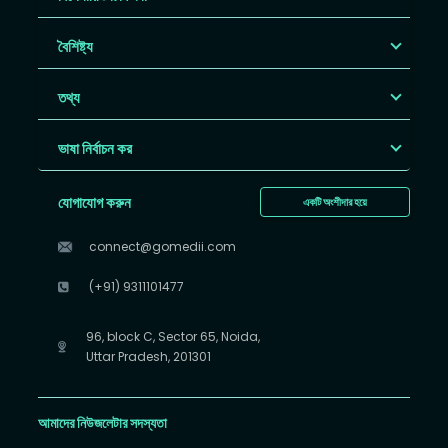
বৈশিষ্ট্য
তথ্য
ভাষা নির্বাচন কর
যোগাযোগ করুন
একটি অংশীদার হয়ে
connect@gomedii.com
(+91) 9311101477
96, block C, Sector 65, Noida,
Uttar Pradesh, 201301
আমাদের নিউজলেটার সদস্যতা