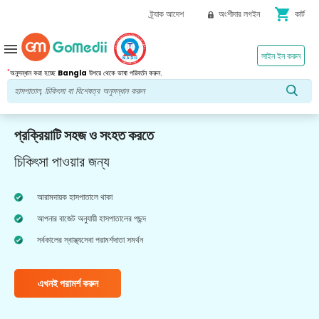
shopping_cart
ট্র্যাক আদেশ
অংশীদার লগইন
কার্ট
menu
সাইন ইন করুন
*
অনুসন্ধান করা হচ্ছে
Bangla
উপরে থেকে ভাষা পরিবর্তন করুন.
প্রক্রিয়াটি সহজ ও সংহত করতে
চিকিৎসা পাওয়ার জন্য
আরামদায়ক হাসপাতালে থাকা
আপনার বাজেট অনুযায়ী হাসপাতালের পছন্দ
সর্বকালের স্বাস্থ্যসেবা পরামর্শদাতা সমর্থন
এখনই পরামর্শ করুন