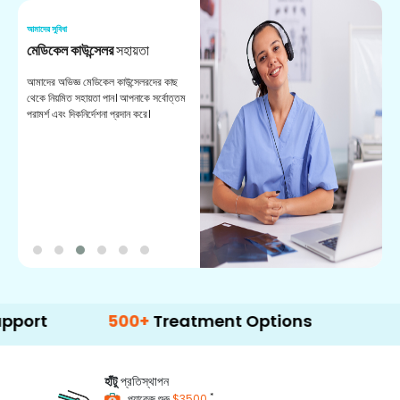
আমাদের সুবিধা
আম
মেডিকেল কাউন্সেলর
সহায়তা
অ
আমাদের অভিজ্ঞ মেডিকেল কাউন্সেলরদের কাছ
ভা
থেকে নিয়মিত সহায়তা পান। আপনাকে সর্বোত্তম
চি
পরামর্শ এবং দিকনির্দেশনা প্রদান করে।
ডা
500+
Treatment Options
হাঁটু
প্রতিস্থাপন
*
প্যাকেজ শুরু
$3500