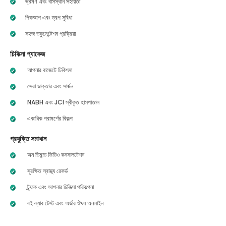
ভ্রমণ এবং বাসস্থান সহায়তা
পিকআপ এবং ড্রপ সুবিধা
সহজ ডকুমেন্টেশন প্রক্রিয়া
চিকিত্সা প্যাকেজ
আপনার বাজেটে চিকিৎসা
সেরা ডাক্তার এবং সার্জন
NABH এবং JCI স্বীকৃত হাসপাতাল
একাধিক পরামর্শের বিকল্প
প্রযুক্তি সমাধান
অন ডিমান্ড ভিডিও কনসালটেশন
সুরক্ষিত স্বাস্থ্য রেকর্ড
ট্র্যাক এবং আপনার চিকিত্সা পরিকল্পনা
বই ল্যাব টেস্ট এবং অর্ডার ঔষধ অনলাইন