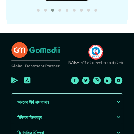
NABH সার্টিফাইড হেলথ কেয়ার প্ল্যাটফর্ম
ভারতের শীর্ষ হাসপাতাল
চিকিৎসা বিশেষত্ব
বিশেষায়িত চিকিৎসা