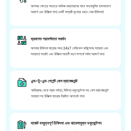
আপনার ক্ষেত্রে সবচেয়ে অভিজ্ঞ ডাক্তারদের সাথে অত্যাধুনিক হাসপাতালে
পরামর্শ এবং চিকিত্সা পান। একটি সাশ্রয়ী মূল্যের খরচে সেরা চিকিৎসা।
ক্রমাগত পরামর্শদাতা সমর্থন
আপনার চিকিৎসা যাত্রার সময় 24x7 মেডিকেল কাউন্সেলর সহায়তা এবং
সহায়তা। পদ্ধতি এবং চিকিত্সা পরবর্তী যত্ন সম্পর্কে সর্বদা পরামর্শ পান।
এন্ড-টু-এন্ড পেশেন্ট কেস ম্যানেজমেন্ট
আবিষ্কার থেকে স্রাব পর্যন্ত, বিভিন্ন ডকুমেন্টেশন সহ কেস ম্যানেজমেন্ট
সহায়তা সহ চিকিত্সা যাত্রার নিয়মিত আপডেট পান।
বাজেট বন্ধুত্বপূর্ণ চিকিৎসা এবং ঝামেলামুক্ত ডকুমেন্টেশন