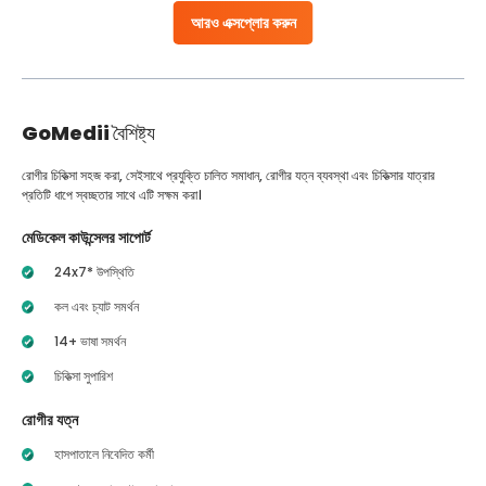
আরও এক্সপ্লোর করুন
GoMedii
বৈশিষ্ট্য
রোগীর চিকিত্সা সহজ করা, সেইসাথে প্রযুক্তি চালিত সমাধান, রোগীর যত্ন ব্যবস্থা এবং চিকিত্সার যাত্রার
প্রতিটি ধাপে স্বচ্ছতার সাথে এটি সক্ষম করা।
মেডিকেল কাউন্সেলর সাপোর্ট
24x7* উপস্থিতি
কল এবং চ্যাট সমর্থন
14+ ভাষা সমর্থন
চিকিত্সা সুপারিশ
রোগীর যত্ন
হাসপাতালে নিবেদিত কর্মী