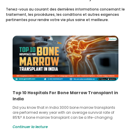
Tenez-vous au courant des dernières informations concernant le
traitement, les procédures, les conditions et autres exigences
pertinentes pour rendre votre vie plus saine et meilleure.
Recognizing Critical Symptoms of a Frontal
Lobe Brain Tumor Could Save Your Life
Did you know that the frontal lobe of your brain is the most
common site for tumor occurrence? The frontal lobe is a
key part of your brain and is responsible for various
important functions in your body. Any sort of damage or
Continuer la lecture
harm to it can lead to serious complications. However, with