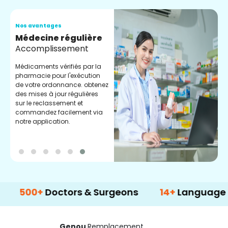
Nos avantages
N
Médecine régulière
S
Accomplissement
D
s
Médicaments vérifiés par la
g
pharmacie pour l'exécution
c
de votre ordonnance. obtenez
l
des mises à jour régulières
sur le reclassement et
commandez facilement via
notre application.
0+
Doctors & Surgeons
14+
Language Suppor
Genou
Remplacement