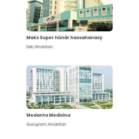
Maks Super hünär hassahanasy
Deli
,
Hindistan
Medanta Medisina
Gurugram
,
Hindistan