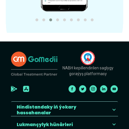
NABH kepillendirilen saglygy
goraýyş platformasy
Hindistandaky iň ýokary
hassahanalar
Lukmançylyk hünärleri