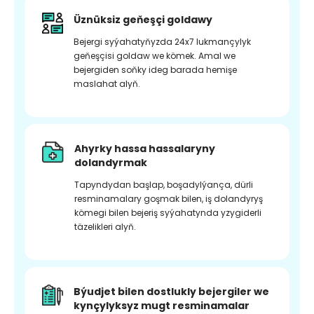
Üznüksiz geňeşçi goldawy
Bejergi syýahatyňyzda 24x7 lukmançylyk
geňeşçisi goldaw we kömek. Amal we
bejergiden soňky ideg barada hemişe
maslahat alyň.
Ahyrky hassa hassalaryny
dolandyrmak
Tapyndydan başlap, boşadylýança, dürli
resminamalary goşmak bilen, iş dolandyryş
kömegi bilen bejeriş syýahatynda yzygiderli
täzelikleri alyň.
Býudjet bilen dostlukly bejergiler we
kynçylyksyz mugt resminamalar