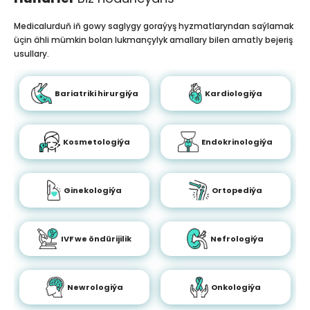
Medicalurduň iň gowy saglygy goraýyş hyzmatlaryndan saýlamak
üçin ähli mümkin bolan lukmançylyk amallary bilen amatly bejeriş
usullary.
Bariatriki hirurgiýa
Kardiologiýa
Kosmetologiýa
Endokrinologiýa
Ginekologiýa
Ortopediýa
IVF we öndürijilik
Nefrologiýa
Newrologiýa
Onkologiýa