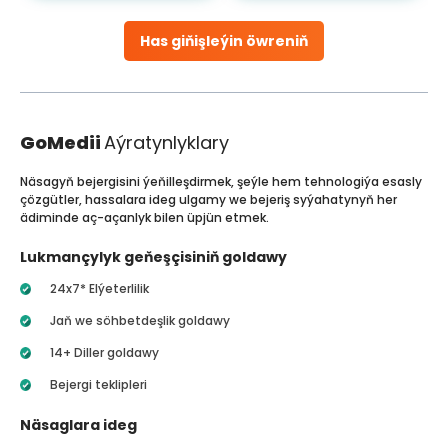
Has giňişleýin öwreniň
GoMedii
Aýratynlyklary
Näsagyň bejergisini ýeňilleşdirmek, şeýle hem tehnologiýa esasly
çözgütler, hassalara ideg ulgamy we bejeriş syýahatynyň her
ädiminde aç-açanlyk bilen üpjün etmek.
Lukmançylyk geňeşçisiniň goldawy
24x7* Elýeterlilik
Jaň we söhbetdeşlik goldawy
14+ Diller goldawy
Bejergi teklipleri
Näsaglara ideg