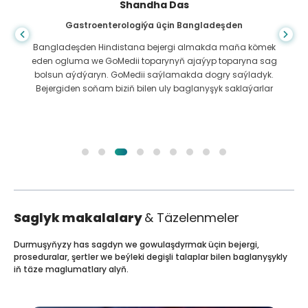
Shandha Das
Gastroenterologiýa üçin Bangladeşden
Bangladeşden Hindistana bejergi almakda maňa kömek
eden ogluma we GoMedii toparynyň ajaýyp toparyna sag
bolsun aýdýaryn. GoMedii saýlamakda dogry saýladyk.
Bejergiden soňam biziň bilen uly baglanyşyk saklaýarlar
Saglyk makalalary
& Täzelenmeler
Durmuşyňyzy has sagdyn we gowulaşdyrmak üçin bejergi,
proseduralar, şertler we beýleki degişli talaplar bilen baglanyşykly
iň täze maglumatlary alyň.