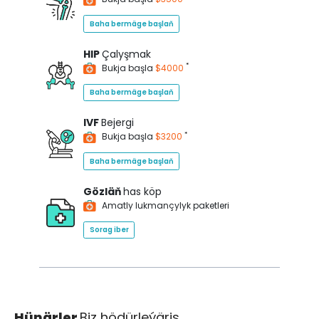
Baha bermäge başlaň
HIP
Çalyşmak
*
Bukja başla
$4000
Baha bermäge başlaň
IVF
Bejergi
*
Bukja başla
$3200
Baha bermäge başlaň
Gözläň
has köp
Amatly lukmançylyk paketleri
Sorag iber
Hünärler
Biz hödürleýäris