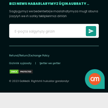
BIZI NEWS HABARLARYMYZ ÜÇIN AUBRATY ..
Saglygymyz we bedenterbiýe maslahatymyza mugt abuna
ýazylyň we iň soňky tekliplerimizi diňläň
Refund/Return/Exchange Policy
Gizlinlik syýasaty
|
Şertler we şertler
© 2023 GoMedii. Rightshli hukuklar goralandyr