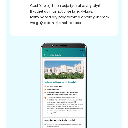
Custöriteleşdirilen bejeriş usullaryny alyň.
Býudjet üçin amatly we kynçylyksyz
resminamalary programma arkaly ýüklemek
we gaýtadan işlemek tejribesi.