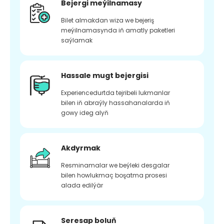
Bejergi meýilnamasy
Bilet almakdan wiza we bejeriş
meýilnamasynda iň amatly paketleri
saýlamak
Hassale mugt bejergisi
Experiencedurtda tejribeli lukmanlar
bilen iň abraýly hassahanalarda iň
gowy ideg alyň
Akdyrmak
Resminamalar we beýleki desgalar
bilen howlukmaç boşatma prosesi
alada edilýär
Seresap boluň