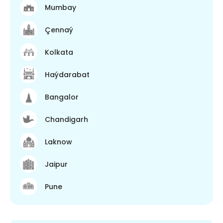
Mumbay
Çennaý
Kolkata
Haýdarabat
Bangalor
Chandigarh
Laknow
Jaipur
Pune