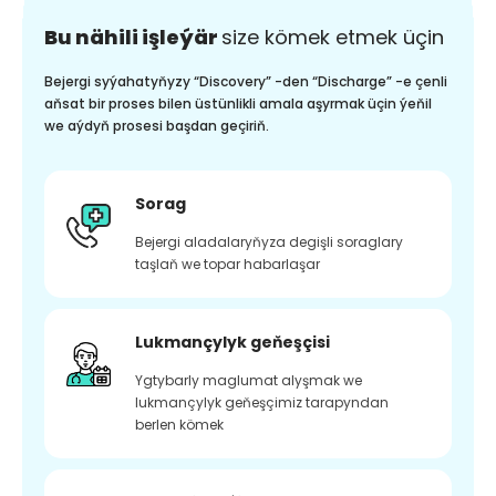
Bu nähili işleýär
size kömek etmek üçin
Bejergi syýahatyňyzy “Discovery” -den “Discharge” -e çenli
aňsat bir proses bilen üstünlikli amala aşyrmak üçin ýeňil
we aýdyň prosesi başdan geçiriň.
Sorag
Bejergi aladalaryňyza degişli soraglary
taşlaň we topar habarlaşar
Lukmançylyk geňeşçisi
Ygtybarly maglumat alyşmak we
lukmançylyk geňeşçimiz tarapyndan
berlen kömek