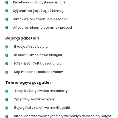
Keselhanada bagyşlanan işgärler
Syýahat we ýaşaýyş jaý kömegi
Almak we taşlamak üçin desgalar
Aňsat resminamalaşdyrmak prosesi
Bejergi paketleri
Býudjetiňizde bejergi
Iň oňat lukmanlar we hirurglar
NABH & JCI Çalt hassahanalar
Köp maslahat beriş opsiýalary
Tehnologiýa çözgütleri
Talap boýunça wideo maslahaty
Ygtybarly saglyk ýazgysy
Bejergiňizi yzarlaň we meýilleşdiriň
Kitap laboratoriýasy synaglary we onlaýn dermanlary sargyt