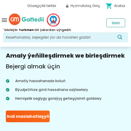
shopping_cart
Gözegçilik tertibi
Hyzmatdaş Giriş
Araba
menu
Giriň
*
Gözleýär
Turkmen
Dili ýokardan üýtgediň.
Amaly ýeňilleşdirmek we birleşdirmek
Bejergi almak üçin
Amatly hassahanada boluň
Býudjetiňize görä hassahana saýlawlary
Hemişelik saglygy goraýyş geňeşçisiniň goldawy
Indi maslahatlaşyň