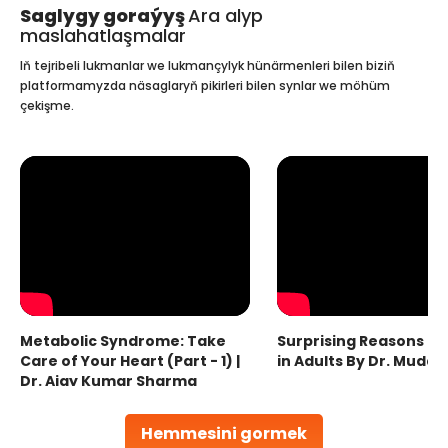
Saglygy goraýyş
Ara alyp
maslahatlaşmalar
Iň tejribeli lukmanlar we lukmançylyk hünärmenleri bilen biziň
platformamyzda näsaglaryň pikirleri bilen synlar we möhüm
çekişme.
Metabolic Syndrome: Take
Surprising Reasons fo
Care of Your Heart (Part - 1) |
in Adults By Dr. Mudas
Dr. Ajay Kumar Sharma
Hemmesini gormek