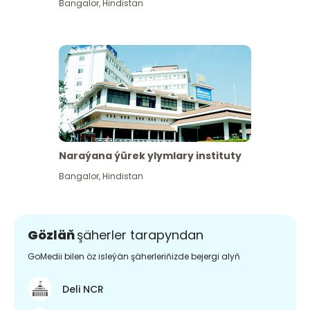
Bangalor
,
Hindistan
Naraýana ýürek ylymlary instituty
Bangalor
,
Hindistan
Gözläň
şäherler tarapyndan
GoMedii bilen öz isleýän şäherleriňizde bejergi alyň
Deli NCR