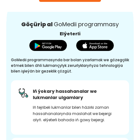
Göçürip al
GoMedii programmasy
Elýeterli
GoMedii programmasynda bar bolan yzarlamak we gözegçilik
etmek bilen ähli lukmançylyk zerurlyklaryňyza tehnologiýa
bilen işleýän bir gezeklik çözgüt.
Iň ýokary hassahanalar we
lukmanlar ulgamlary
Iň tejribeli lukmanlar bilen häzirki zaman
hassahanalarynda maslahat we bejergi
alyň. elýeterli bahada iň gowy bejergi.