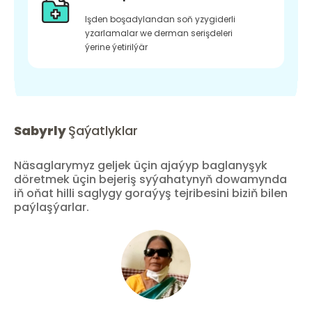
Işden boşadylandan soň yzygiderli
yzarlamalar we derman serişdeleri
ýerine ýetirilýär
Sabyrly
Şaýatlyklar
Näsaglarymyz geljek üçin ajaýyp baglanyşyk
döretmek üçin bejeriş syýahatynyň dowamynda
iň oňat hilli saglygy goraýyş tejribesini biziň bilen
paýlaşýarlar.