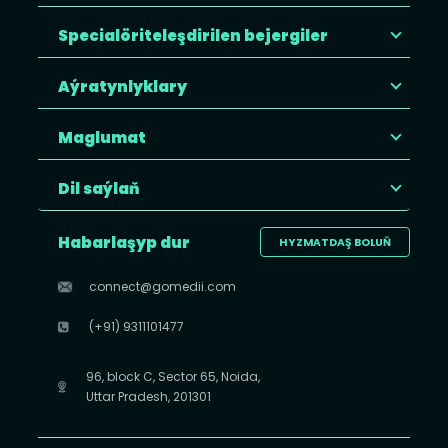
Specialöriteleşdirilen bejergiler
Aýratynlyklary
Maglumat
Dil saýlaň
Habarlaşyp dur
HYZMATDAŞ BOLUŇ
connect@gomedii.com
(+91) 9311101477
96, block C, Sector 65, Noida,
Uttar Pradesh, 201301