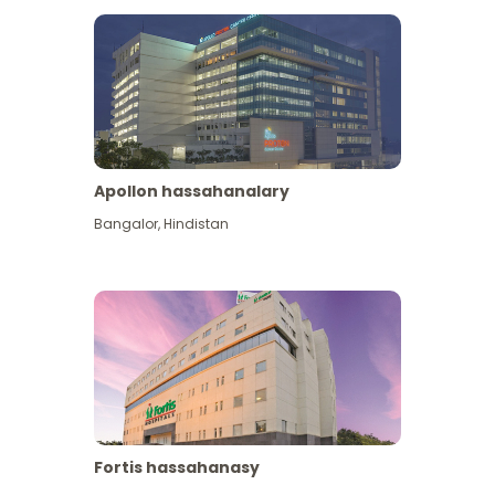
Apollon hassahanalary
Has giňişleýin gör
Bangalor
,
Hindistan
Fortis hassahanasy