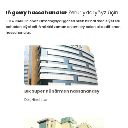
Iň gowy hassahanalar
Zerurlyklaryňyz üçin
JCI & NABH iň oňat lukmançylyk işgärleri bilen bir hatarda elýeterli
bahadan elýeterli iň häzirki zaman enjamlary bolan akkreditlenen
hassahanalar.
Blk Super hünärmen hassahanasy
Deli
,
Hindistan