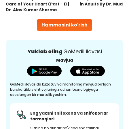
Care of Your Heart (Part - 1) |
in Adults By Dr. Mudas
Dr. Ajay Kumar Sharma
Hammasini ko'rish
Yuklab oling
GoMedii ilovasi
Mavjud
GoMedii ilovasida kuzatuv va monitoring mavjud bo'lgan
barcha tibbiy ehtiyojlaringiz uchun texnologiyaga
asoslangan bir martalik yechim.
Eng yaxshi shifoxona va shifokorlar
tarmoqlari
Sizning holatingiz bo'yicha eng tajribali