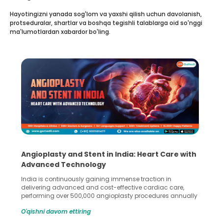
Hayotingizni yanada sog'lom va yaxshi qilish uchun davolanish,
protseduralar, shartlar va boshqa tegishli talablarga oid so'nggi
ma'lumotlardan xabardor bo'ling.
Angioplasty and Stent in India: Heart Care with
Advanced Technology
India is continuously gaining immense traction in
delivering advanced and cost-effective cardiac care,
performing over 500,000 angioplasty procedures annually
with a success rate exceeding 90%. Patients across the
O'qishni davom ettiring
globe are searching for treatments like angioplasty and