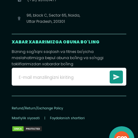
96, block C, Sector 65, Noida,
Uttar Pradesh, 201301
XABAR XABARIMIZGA OBUNA BO'LING
Bizning sog'liqni saqlash va fitnes bo'yicha
maslahatimizga bepul obuna bo'ling va so'nggi
takliflarimizdan xabardor bo'ling
Refund/Return/Exchange Policy
Maxfiylik siyosati
|
Foydalanish shartlari