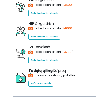
Tiz
O'zgartirish
*
Paket boshlanishi:
$3500
Baholashni boshlash
HIP
O'zgartirish
*
Paket boshlanishi:
$4000
Baholashni boshlash
IVF
Davolash
*
Paket boshlanishi:
$3200
Baholashni boshlash
Tadqiq qiling
Ko'proq
Hamyonbop tibbiy paketlar
So'rov yuborish