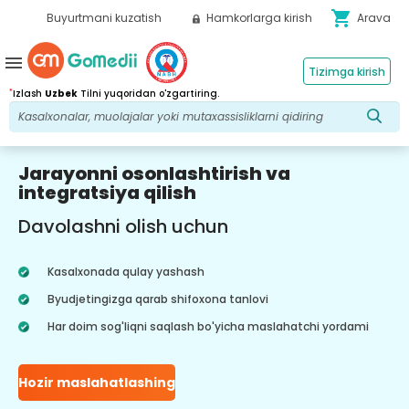
shopping_cart
Buyurtmani kuzatish
Hamkorlarga kirish
Arava
menu
Tizimga kirish
*
Izlash
Uzbek
Tilni yuqoridan o'zgartiring.
Jarayonni osonlashtirish va
integratsiya qilish
Davolashni olish uchun
Kasalxonada qulay yashash
Byudjetingizga qarab shifoxona tanlovi
Har doim sog'liqni saqlash bo'yicha maslahatchi yordami
Hozir maslahatlashing