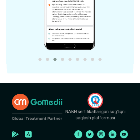
NABH sertifikatlangan sog'liqni
saqlash platformasi