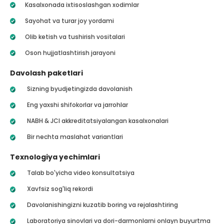
Kasalxonada ixtisoslashgan xodimlar
Sayohat va turar joy yordami
Olib ketish va tushirish vositalari
Oson hujjatlashtirish jarayoni
Davolash paketlari
Sizning byudjetingizda davolanish
Eng yaxshi shifokorlar va jarrohlar
NABH & JCI akkreditatsiyalangan kasalxonalari
Bir nechta maslahat variantlari
Texnologiya yechimlari
Talab bo'yicha video konsultatsiya
Xavfsiz sog'liq rekordi
Davolanishingizni kuzatib boring va rejalashtiring
Laboratoriya sinovlari va dori-darmonlarni onlayn buyurtma