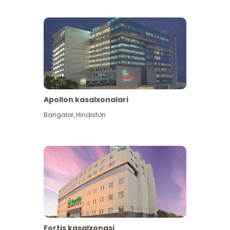
Apollon kasalxonalari
Koʻproq koʻrish
Bangalor
,
Hindiston
Fortis kasalxonasi