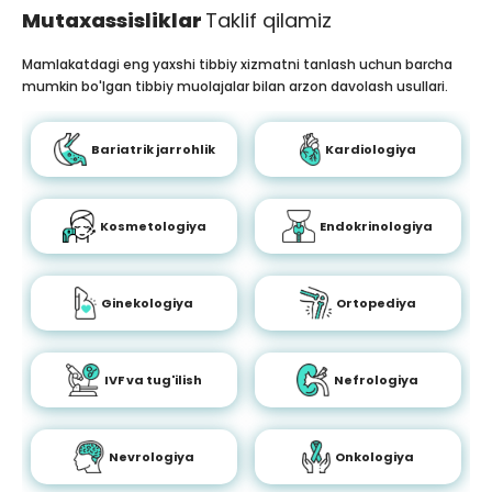
Mutaxassisliklar
Taklif qilamiz
Mamlakatdagi eng yaxshi tibbiy xizmatni tanlash uchun barcha
mumkin bo'lgan tibbiy muolajalar bilan arzon davolash usullari.
Bariatrik jarrohlik
Kardiologiya
Kosmetologiya
Endokrinologiya
Ginekologiya
Ortopediya
IVF va tug'ilish
Nefrologiya
Nevrologiya
Onkologiya