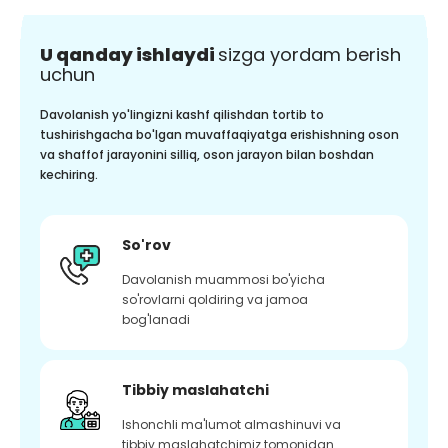
U qanday ishlaydi
sizga yordam berish
uchun
Davolanish yo'lingizni kashf qilishdan tortib to
tushirishgacha bo'lgan muvaffaqiyatga erishishning oson
va shaffof jarayonini silliq, oson jarayon bilan boshdan
kechiring.
So'rov
Davolanish muammosi bo'yicha
so'rovlarni qoldiring va jamoa
bog'lanadi
Tibbiy maslahatchi
Ishonchli ma'lumot almashinuvi va
tibbiy maslahatchimiz tomonidan