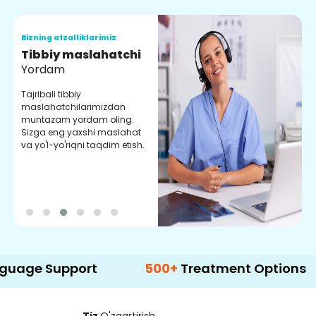
Bizning afzalliklarimiz
B
Tibbiy maslahatchi
O
Yordam
M
Tajribali tibbiy
S
maslahatchilarimizdan
y
muntazam yordam oling.
r
Sizga eng yaxshi maslahat
e
va yo'l-yo'riqni taqdim etish.
b
Support
500+
Treatment Options