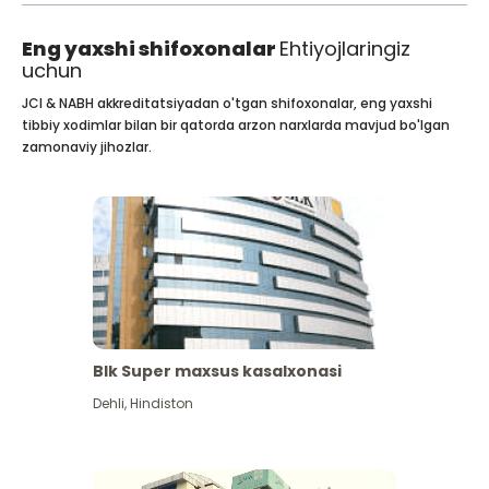
Eng yaxshi shifoxonalar
Ehtiyojlaringiz
uchun
JCI & NABH akkreditatsiyadan o'tgan shifoxonalar, eng yaxshi
tibbiy xodimlar bilan bir qatorda arzon narxlarda mavjud bo'lgan
zamonaviy jihozlar.
Blk Super maxsus kasalxonasi
Dehli
,
Hindiston