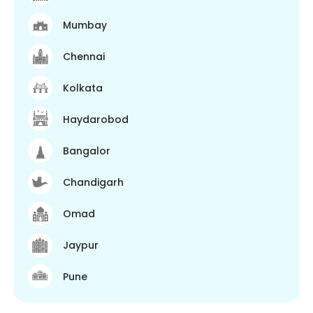
Mumbay
Chennai
Kolkata
Haydarobod
Bangalor
Chandigarh
Omad
Jaypur
Pune