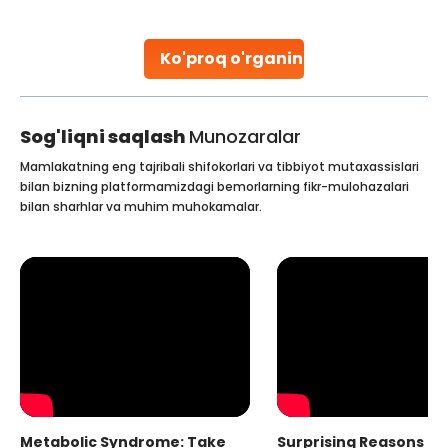
stent placement in Indian hospitals, owing to the
combination of high-quality care and affordability.
Studies, such as one published
Ko'proq o'rganing
Continue Reading
Sog'liqni saqlash
Munozaralar
Mamlakatning eng tajribali shifokorlari va tibbiyot mutaxassislari
bilan bizning platformamizdagi bemorlarning fikr-mulohazalari
bilan sharhlar va muhim muhokamalar.
Metabolic Syndrome: Take
Surprising Reasons fo