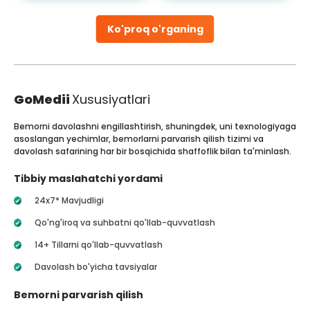
Ko'proq o'rganing
GoMedii
Xususiyatlari
Bemorni davolashni engillashtirish, shuningdek, uni texnologiyaga
asoslangan yechimlar, bemorlarni parvarish qilish tizimi va
davolash safarining har bir bosqichida shaffoflik bilan ta'minlash.
Tibbiy maslahatchi yordami
24x7* Mavjudligi
Qo'ng'iroq va suhbatni qo'llab-quvvatlash
14+ Tillarni qo'llab-quvvatlash
Davolash bo'yicha tavsiyalar
Bemorni parvarish qilish