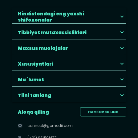
Hindistondagi eng yaxshi
shifoxonalar
Tibbiyot mutaxassisliklari
Maxsus muolajalar
Xususiyatlari
Ma `lumot
Tilni tanlang
Aloqa qiling
HAMKOR BO'LING
connect@gomedii.com
(+91) 9311101477