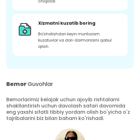
chiqiladi
Xizmatni kuzatib boring
Bo'shatishdan keyin muntazam
kuzatuvlar va dori-darmonlarni qabul
qilish
Bemor
Guvohlar
Bemorlarimiz kelajak uchun ajoyib rishtalarni
shakllantirish uchun davolash safari davomida
eng yaxshi sifatli tibbiy yordam olish bo'yicha o'z
tajribalarini biz bilan baham ko'rishadi.