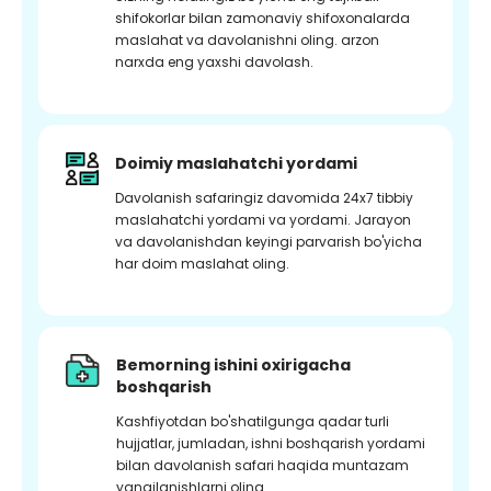
shifokorlar bilan zamonaviy shifoxonalarda
maslahat va davolanishni oling. arzon
narxda eng yaxshi davolash.
Doimiy maslahatchi yordami
Davolanish safaringiz davomida 24x7 tibbiy
maslahatchi yordami va yordami. Jarayon
va davolanishdan keyingi parvarish bo'yicha
har doim maslahat oling.
Bemorning ishini oxirigacha
boshqarish
Kashfiyotdan bo'shatilgunga qadar turli
hujjatlar, jumladan, ishni boshqarish yordami
bilan davolanish safari haqida muntazam
yangilanishlarni oling.