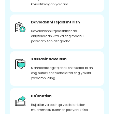
ko'rsatiladigan yordam
Davolashni rejalashtirish
Davolanishni rejalashtirishda
chiptalardan viza va eng maqbul
paketlarni tanlashgacha
Xassasiz davolash
Mamlakatdagi tajribali shifokorlar bilan
eng nufuzli shifoxonalarda eng yaxshi
yordamni oling
Bo'shatish
Hujjatlar va boshqa vositalar bilan
muammosiz tushirish jarayoni ko'rib