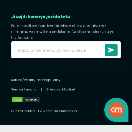
Jisajili kwenye jarida letu
Pata usajili wa bure kwa kidokezo chetu cha afya na
utimamu wa mwili na endelea kufuatilia matoleo yetu ya
hivi karibuni
Refund/Return/Exchange Policy
Sera ya faragha
|
Sheria na Masharti
© 2023 GoMedii. Haki zote zimehifadhiwa