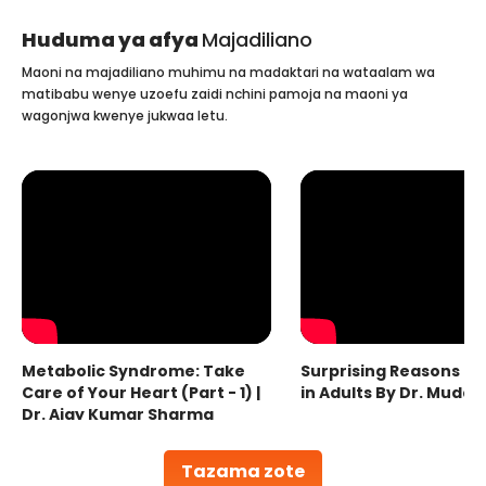
Huduma ya afya
Majadiliano
Maoni na majadiliano muhimu na madaktari na wataalam wa
matibabu wenye uzoefu zaidi nchini pamoja na maoni ya
wagonjwa kwenye jukwaa letu.
Metabolic Syndrome: Take
Surprising Reasons fo
Care of Your Heart (Part - 1) |
in Adults By Dr. Mudas
Dr. Ajay Kumar Sharma
Tazama zote