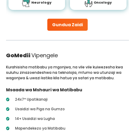
Neurology
Oncology
Gundua Zaidi
GoMedii
Vipengele
Kurahisisha matibabu ya mgonjwa, na vile vile kuiwezesha kwa
suluhu zinazoendeshwa na teknolojia, mfumo wa utunzaji wa
wagonjwa & uwazi katika kila hatua ya safari ya matibabu.
Msaada wa Mshauri wa Matibabu
24x7* Upatikanaji
Usaidizi wa Piga na Gumzo
14+ Usaidizi wa Lugha
Mapendekezo ya Matibabu