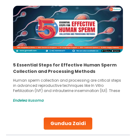
5 Essential Steps for Effective Human Sperm
Collection and Processing Methods
Human sperm collection and processing are critical steps
in advanced reproductive techniques like In Vitro
Fertilization (IVF) and intrauterine insemination (IUI). These
methods enable medical professionals to tackle fertility
Endelea kusoma
challenges and help couples achieve their dream of
parenthood. Skilled technicians collect sperm using
specialized procedures to ensure optimal quality. Once
collected, they process the
Gundua Zaidi
Continue Reading