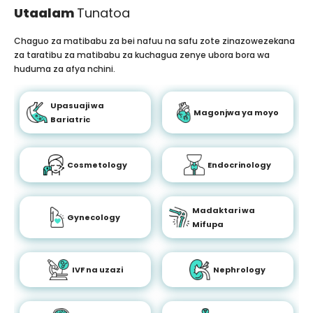
Utaalam
Tunatoa
Chaguo za matibabu za bei nafuu na safu zote zinazowezekana
za taratibu za matibabu za kuchagua zenye ubora bora wa
huduma za afya nchini.
Upasuaji wa
Magonjwa ya moyo
Bariatric
Cosmetology
Endocrinology
Madaktari wa
Gynecology
Mifupa
IVF na uzazi
Nephrology