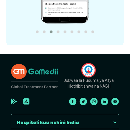
Jukwaa la Huduma ya Afya
lililothibitishwa na NABH
Hospitali kuu nchini India