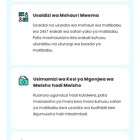
Usaidizi wa Mshauri Mwema
Usaidizi na usaidizi wa mshauri wa matibabu
wa 24x7 wakati wa safari yako ya matibabu.
Pata mashauriano kila wakati kuhusu
utaratibu na utunzaji wa baada ya
matibabu.
Usimamizi wa Kesi ya Mgonjwa wa
Mwisho hadi Mwisho
Kuanzia ugunduzi hadi kutolewa, pata
masasisho ya mara kwa mara kuhusu safari
ya matibabu kwa usaidizi wa kudhibiti kesi
ikijumuisha hati mbalimbali.