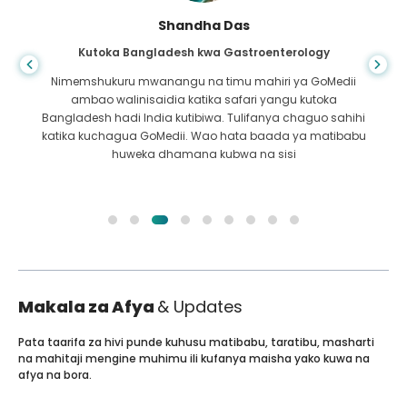
Shandha Das
Kutoka Bangladesh kwa Gastroenterology
Nimemshukuru mwanangu na timu mahiri ya GoMedii
ambao walinisaidia katika safari yangu kutoka
Bangladesh hadi India kutibiwa. Tulifanya chaguo sahihi
katika kuchagua GoMedii. Wao hata baada ya matibabu
huweka dhamana kubwa na sisi
Makala za Afya
& Updates
Pata taarifa za hivi punde kuhusu matibabu, taratibu, masharti
na mahitaji mengine muhimu ili kufanya maisha yako kuwa na
afya na bora.