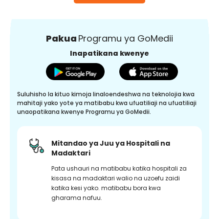
Pakua
Programu ya GoMedii
Inapatikana kwenye
Suluhisho la kituo kimoja linaloendeshwa na teknolojia kwa
mahitaji yako yote ya matibabu kwa ufuatiliaji na ufuatiliaji
unaopatikana kwenye Programu ya GoMedii.
Mitandao ya Juu ya Hospitali na
Madaktari
Pata ushauri na matibabu katika hospitali za
kisasa na madaktari walio na uzoefu zaidi
katika kesi yako. matibabu bora kwa
gharama nafuu.