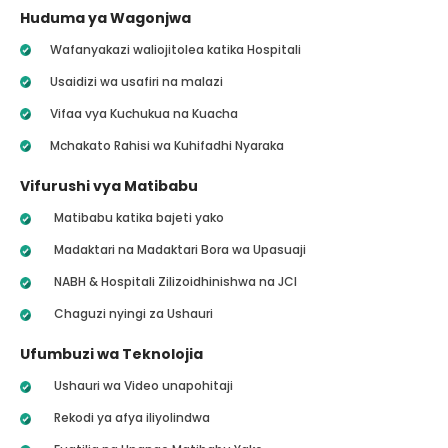
Huduma ya Wagonjwa
Wafanyakazi waliojitolea katika Hospitali
Usaidizi wa usafiri na malazi
Vifaa vya Kuchukua na Kuacha
Mchakato Rahisi wa Kuhifadhi Nyaraka
Vifurushi vya Matibabu
Matibabu katika bajeti yako
Madaktari na Madaktari Bora wa Upasuaji
NABH & Hospitali Zilizoidhinishwa na JCI
Chaguzi nyingi za Ushauri
Ufumbuzi wa Teknolojia
Ushauri wa Video unapohitaji
Rekodi ya afya iliyolindwa