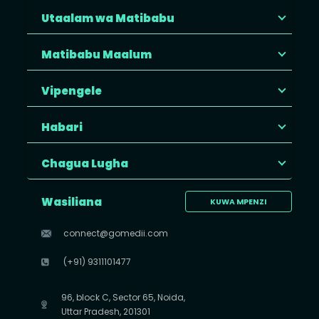
Utaalam wa Matibabu
Matibabu Maalum
Vipengele
Habari
Chagua Lugha
Wasiliana
KUWA MPENZI
connect@gomedii.com
(+91) 9311101477
96, block C, Sector 65, Noida,
Uttar Pradesh, 201301