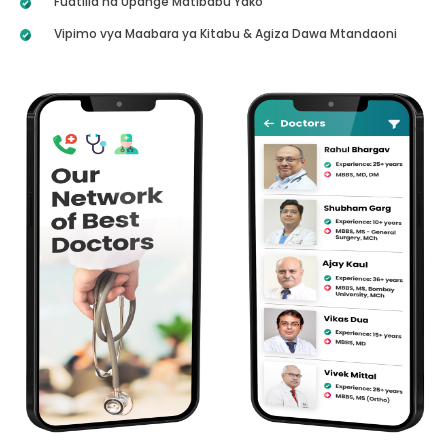
Fuatilia na Upange Matibabu Yako
Vipimo vya Maabara ya Kitabu & Agiza Dawa Mtandaoni