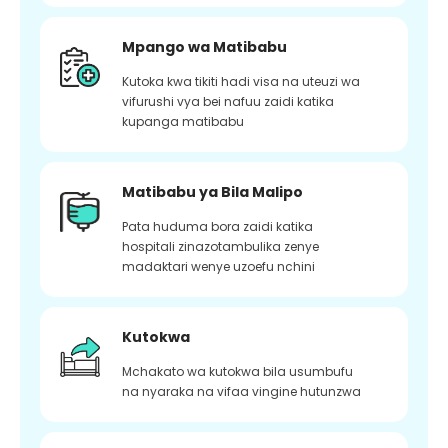
Mpango wa Matibabu
Kutoka kwa tikiti hadi visa na uteuzi wa
vifurushi vya bei nafuu zaidi katika
kupanga matibabu
Matibabu ya Bila Malipo
Pata huduma bora zaidi katika
hospitali zinazotambulika zenye
madaktari wenye uzoefu nchini
Kutokwa
Mchakato wa kutokwa bila usumbufu
na nyaraka na vifaa vingine hutunzwa