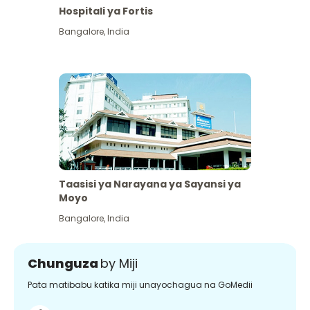
Hospitali ya Fortis
Bangalore
,
India
Taasisi ya Narayana ya Sayansi ya
Moyo
Bangalore
,
India
Chunguza
by Miji
Pata matibabu katika miji unayochagua na GoMedii