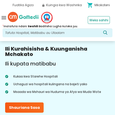
shopping_cart
Fuatilia Agizo
Kuingia kwa Washirika
Mkokoteni
menu
Weka sahihi
*
Inatafuta ndani
Swahili
Badilisha Lugha kutoka juu.
Ili Kurahisisha & Kuunganisha
Mchakato
Ili kupata matibabu
Kukaa kwa Starehe Hospitali
Uchaguzi wa hospitali kulingana na bajeti yako
Msaada wa Mshauri wa Huduma ya Afya wa Muda Wote
Shauriana Sasa