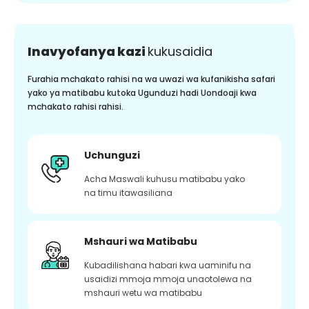
Inavyofanya kazi
kukusaidia
Furahia mchakato rahisi na wa uwazi wa kufanikisha safari
yako ya matibabu kutoka Ugunduzi hadi Uondoaji kwa
mchakato rahisi rahisi.
Uchunguzi
Acha Maswali kuhusu matibabu yako
na timu itawasiliana
Mshauri wa Matibabu
Kubadilishana habari kwa uaminifu na
usaidizi mmoja mmoja unaotolewa na
mshauri wetu wa matibabu