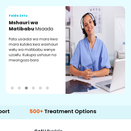
Faida Zetu
F
Mshauri wa
V
Matibabu
Msaada
U
Pata usaidizi wa mara kwa
U
mara kutoka kwa washauri
m
wetu wa matibabu wenye
z
uzoefu. Kukupa ushauri na
w
mwongozo bora.
b
500+
Treatment Options