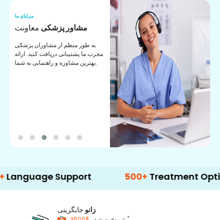
ما
مزایای ما
ا
مشاور پزشکی
معاونت
ن
به طور منظم از مشاوران پزشکی
ان
مجرب ما پشتیبانی دریافت کنید. ارائه
ی
بهترین مشاوره و راهنمایی به شما.
age Support
500+
Treatment Options
زانو
جایگزینی
*
$3500
شروع بسته در