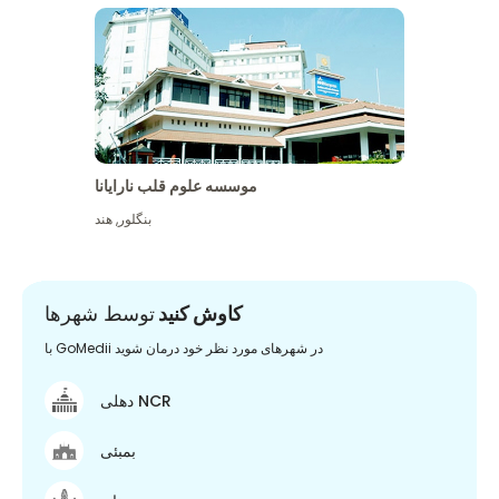
موسسه علوم قلب نارایانا
بنگلور
,
هند
کاوش کنید
توسط شهرها
با GoMedii در شهرهای مورد نظر خود درمان شوید
دهلی NCR
بمبئی