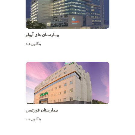
بیمارستان های آپولو
بنگلور
,
هند
بیشتر ببینید
بیمارستان فورتیس
بنگلور
,
هند