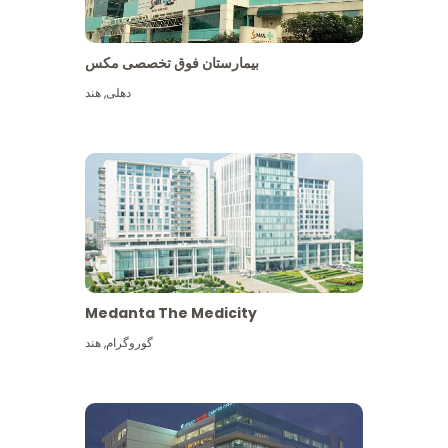
بیمارستان فوق تخصصی مکس
دهلی
,
هند
Medanta The Medicity
گوروگرام
,
هند