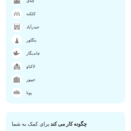
چنای
کلکته
حیدرآباد
بنگلور
چاندیگار
لاکناو
جیپور
پونا
چگونه کار می کند
برای کمک به شما