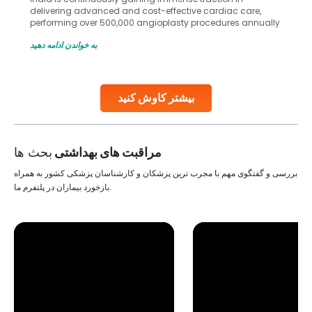
delivering advanced and cost-effective cardiac care,
performing over 500,000 angioplasty procedures annually
with a success rate exceeding 90%. Patients across the
به خواندن ادامه دهید
globe are searching for treatments like angioplasty and
stent placement in Indian hospitals, owing to the
combination of high-quality care and affordability.
Studies, such as one published
بیشتر کاوش کنید
Continue Reading
مراقبت های بهداشتی
بحث ها
بررسی و گفتگوی مهم با مجرب ترین پزشکان و کارشناسان پزشکی کشور به همراه
بازخورد بیماران در پلتفرم ما.