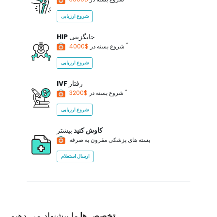
شروع ارزیابی
جایگزینی
HIP
*
$4000
شروع بسته در
شروع ارزیابی
رفتار
IVF
*
$3200
شروع بسته در
شروع ارزیابی
کاوش کنید
بیشتر
بسته های پزشکی مقرون به صرفه
ارسال استعلام
تخصص ها
ما پیشنهاد می دهیم