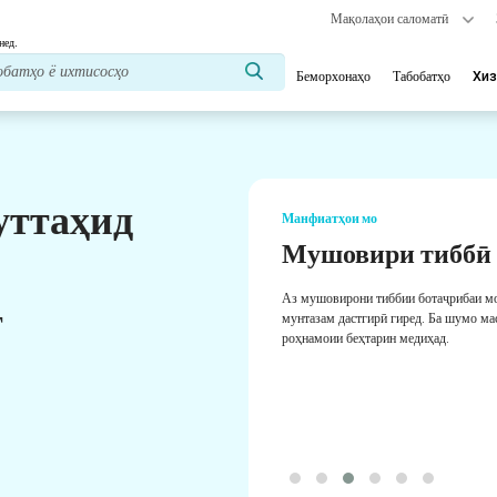
Мақолаҳои саломатӣ
нед.
Беморхонаҳо
Табобатҳо
Хиз
уттаҳид
Манфиатҳои мо
Мушовири тиббӣ
Аз мушовирони тиббии ботаҷрибаи м
т
мунтазам дастгирӣ гиред. Ба шумо ма
роҳнамоии беҳтарин медиҳад.