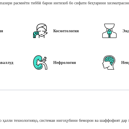
пазири расмиёти тиббӣ барои интихоб бо сифати беҳтарини хизматрасон
ия
Косметология
Эн
аваллуд
Нефрология
Нев
 ҳалли технологияҳо, системаи нигоҳубини беморон ва шаффофият дар ҳ