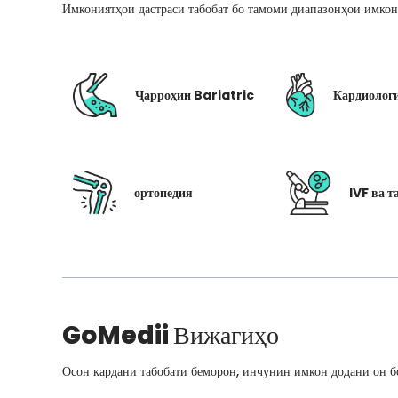
Имкониятҳои дастраси табобат бо тамоми диапазонҳои имкон
Ҷарроҳии Bariatric
Кардиолог
ортопедия
IVF ва т
GoMedii
Вижагиҳо
Осон кардани табобати беморон, инчунин имкон додани он бо