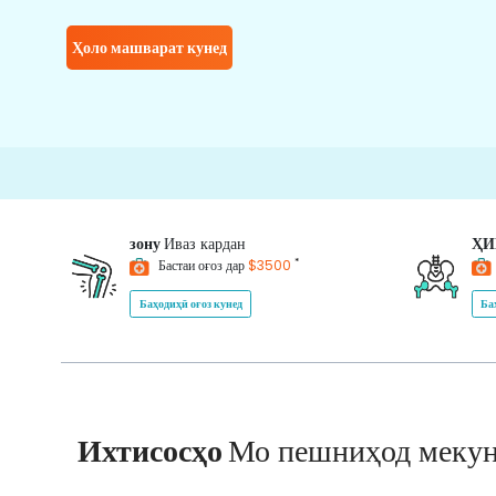
Ҳоло машварат кунед
зону
Иваз кардан
Ҳ
*
Бастаи оғоз дар
$3500
Баҳодиҳӣ оғоз кунед
Ба
Ихтисосҳо
Мо пешниҳод меку