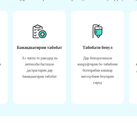
Банақшагирии табобат
Табобати бепул
Аз чипта то раводид ва
Дар беморхонаҳои
а
интихоби бастаҳои
маъруфтарин бо табибони
дастрастарин дар
ботаҷрибаи кишвар
банақшагирии табобат
нигоҳубини беҳтарин
гиред