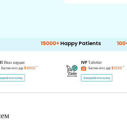
15000+
Happy Patients
100+
Hospitals
ИП
Иваз кардан
IVF
Табобат
*
*
Бастаи оғоз дар
$4000
Бастаи оғоз дар
$3200
ҳодиҳӣ оғоз кунед
Баҳодиҳӣ оғоз кунед
нем