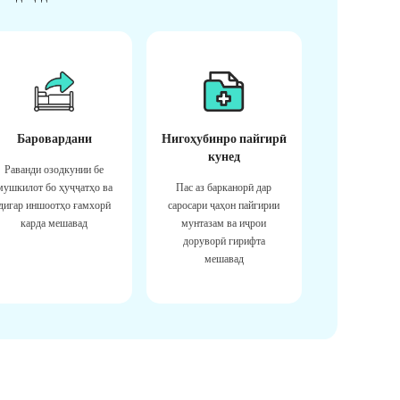
Баровардани
Нигоҳубинро пайгирӣ
кунед
Раванди озодкунии бе
мушкилот бо ҳуҷҷатҳо ва
Пас аз барканорӣ дар
дигар иншоотҳо ғамхорӣ
саросари ҷаҳон пайгирии
карда мешавад
мунтазам ва иҷрои
доруворӣ гирифта
мешавад