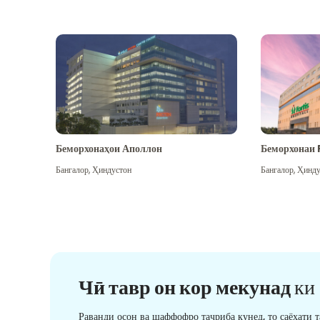
Беморхонаҳои Аполлон
Беморхонаи 
Бангалор
,
Ҳиндустон
Бангалор
,
Ҳинду
Чӣ тавр он кор мекунад
ки
Раванди осон ва шаффофро таҷриба кунед, то саёҳати 