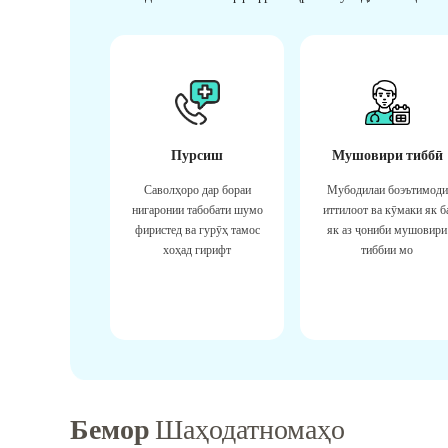
Пурсиш
Мушовири тиббӣ
Саволҳоро дар бораи
Мубодилаи боэътимоди
нигаронии табобати шумо
иттилоот ва кӯмаки як б
фиристед ва гурӯҳ тамос
як аз ҷониби мушовири
хоҳад гирифт
тиббии мо
Бемор
Шаҳодатномаҳо