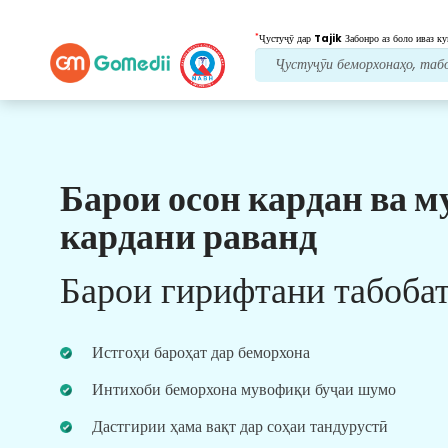
*
Ҷустуҷӯ дар
Tajik
Забонро аз боло иваз ку
Барои осон кардан ва м
Манфиатҳои мо
кардани раванд
Пас аз табобат
нигоҳубини пайравӣ
Барои гирифтани табоба
Дастгирии тиббӣ ва беморонро 24x7 бо дастаи
мо дастрас кунед, то ҳама вақт мушкилоти
шуморо ҳал кунад. Навсозии мунтазам дар
Истгоҳи бароҳат дар беморхона
бораи ниёзҳои табобати шумо.
Интихоби беморхона мувофиқи буҷаи шумо
Дастгирии ҳама вақт дар соҳаи тандурустӣ