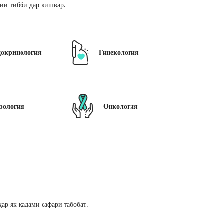
ии тиббӣ дар кишвар.
докринология
Гинекология
рология
Онкология
ар як қадами сафари табобат.