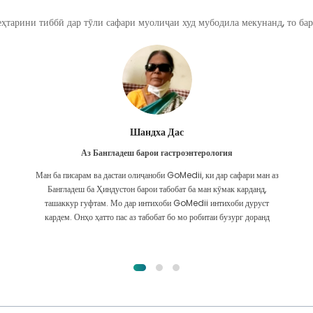
ҳтарини тиббӣ дар тӯли сафари муолиҷаи худ мубодила мекунанд, то бар
Фурканул Ислом
Аз Бангладеш барои трансплантатсияи гурда
Ман тамоми умедро дода будам, ки барои мушкилоти гурдаам ҳама
гуна табобатро гирифта метавонам. Ин танҳо пас аз он буд, ки ман бо
лутфи Худо бо GoMedii дучор омадам ва бо онҳо тамос гирифтам.