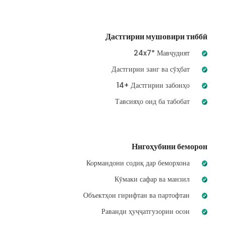
Дастгирии мушовири тиббӣ
24x7* Мавҷудият
Дастгирии занг ва сӯҳбат
14+ Дастгирии забонҳо
Тавсияҳо оид ба табобат
Нигоҳубини беморон
Кормандони содиқ дар беморхона
Кӯмаки сафар ва манзил
Объектҳои гирифтан ва партофтан
Раванди ҳуҷҷатгузории осон