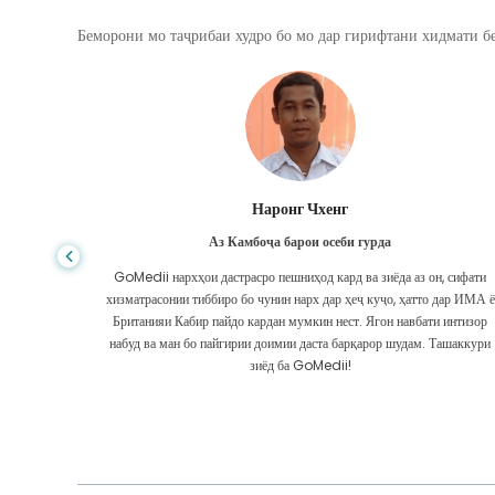
Беморони мо таҷрибаи худро бо мо дар гирифтани хидмати бе
Шандха Дас
Аз Бангладеш барои гастроэнтерология
, сифати
Ман ба писарам ва дастаи олиҷаноби GoMedii, ки дар сафари ман аз
дар ИМА ё
Бангладеш ба Ҳиндустон барои табобат ба ман кӯмак карданд,
 интизор
ташаккур гуфтам. Мо дар интихоби GoMedii интихоби дуруст
ашаккури
кардем. Онҳо ҳатто пас аз табобат бо мо робитаи бузург доранд