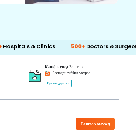
 & Clinics
500+
Doctors & Surgeons
14+
Кашф кунед
Бештар
Бастаҳои тиббии дастрас
Ирсоли дархост
Бештар омӯзед