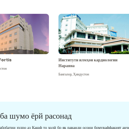
Fortis
Институти илмҳои кардиологии
Нараяна
стон
Бангалор
,
Ҳиндустон
 ба шумо ёрй расонад
табобатии худро аз Кашф то холӣ бо як раванди осони бомуваффақият анҷ