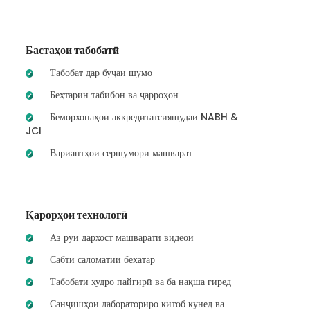
Бастаҳои табобатӣ
Табобат дар буҷаи шумо
Беҳтарин табибон ва ҷарроҳон
Беморхонаҳои аккредитатсияшудаи NABH &
JCI
Вариантҳои сершумори машварат
Қарорҳои технологӣ
Аз рӯи дархост машварати видеоӣ
Сабти саломатии бехатар
Табобати худро пайгирӣ ва ба нақша гиред
Санҷишҳои лабораториро китоб кунед ва