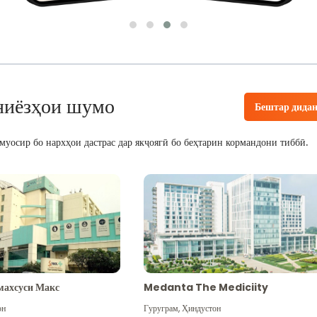
ниёзҳои шумо
Бештар дида
уосир бо нархҳои дастрас дар якҷоягӣ бо беҳтарин кормандони тиббӣ.
махсуси Макс
Medanta The Mediciity
он
Гуруграм
,
Ҳиндустон