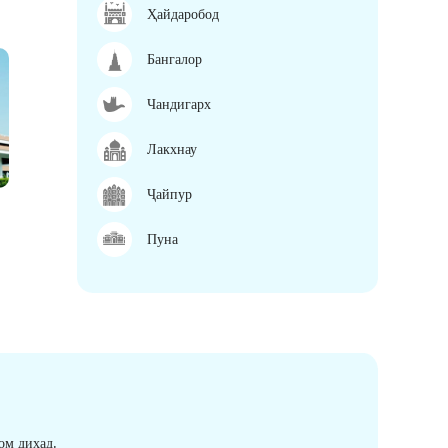
Ҳайдаробод
Бангалор
Чандигарх
Лакхнау
Ҷайпур
Пуна
ом диҳад.