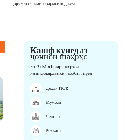
доруҳоро онлайн фармоиш диҳед
н
Кашф кунед
аз
ҷониби шаҳрҳо
Бо GoMedii дар шаҳрҳои
интихобкардаатон табобат гиред
Деҳлӣ NCR
Мумбай
Ченнай
Колката