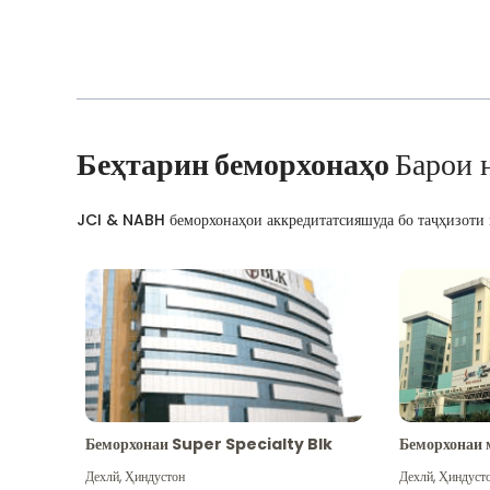
Беҳтарин беморхонаҳо
Барои 
JCI & NABH беморхонаҳои аккредитатсияшуда бо таҷҳизоти м
Беморхонаи Super Specialty Blk
Беморхонаи 
Дехлй
,
Ҳиндустон
Дехлй
,
Ҳиндуст