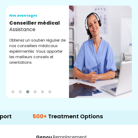
Nos avantages
N
Conseiller médical
V
Assistance
C
Obtenez un soutien régulier de
C
nos conseillers médicaux
n
expérimentés. Vous apporter
e
les meilleurs conseils et
t
orientations.
p
d
500+
Treatment Options
Genou
Remplacement