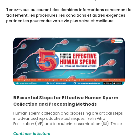
Tenez-vous au courant des dernières informations concernant le
traitement, les procédures, les conditions et autres exigences
pertinentes pour rendre votre vie plus saine et meilleure.
5 Essential Steps for Effective Human Sperm
Collection and Processing Methods
Human sperm collection and processing are critical steps
in advanced reproductive techniques like In Vitro
Fertilization (IVF) and intrauterine insemination (IUI). These
methods enable medical professionals to tackle fertility
Continuer la lecture
challenges and help couples achieve their dream of