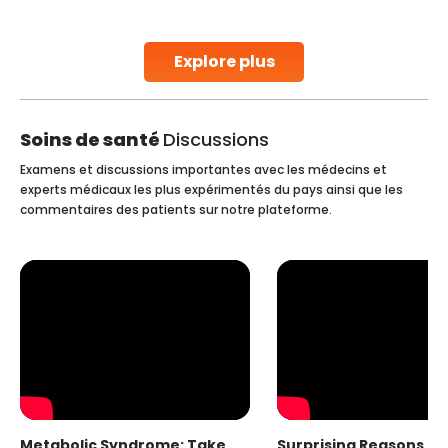
parenthood. Skilled technicians collect sperm using
specialized procedures to ensure optimal quality. Once
collected, they process the
Explore plus
Continue Reading
Soins de santé
Discussions
Examens et discussions importantes avec les médecins et
experts médicaux les plus expérimentés du pays ainsi que les
commentaires des patients sur notre plateforme.
Metabolic Syndrome: Take
Surprising Reasons fo