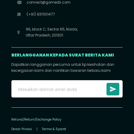
connect@gomedii.com
(+91) 9311101477
96, block C, Sector 65, Noida,
Uttar Pradesh, 201301
BERLANGGANAN KEPADA SURAT BERITA KAMI
Dapatkan langganan percuma untuk tip kesihatan dan
kecergasan kami dan nantikan tawaran terbaru kami
Refund/Return/Exchange Policy
Dasar Privasi
|
Terma & Syarat