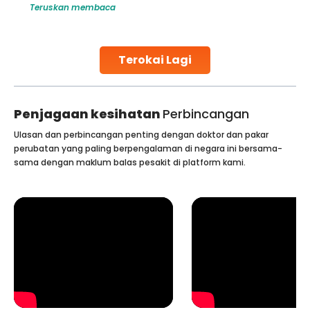
Teruskan membaca
globe are searching for treatments like angioplasty and
stent placement in Indian hospitals, owing to the
combination of high-quality care and affordability.
Studies, such as one published
Terokai Lagi
Continue Reading
Penjagaan kesihatan
Perbincangan
Ulasan dan perbincangan penting dengan doktor dan pakar
perubatan yang paling berpengalaman di negara ini bersama-
sama dengan maklum balas pesakit di platform kami.