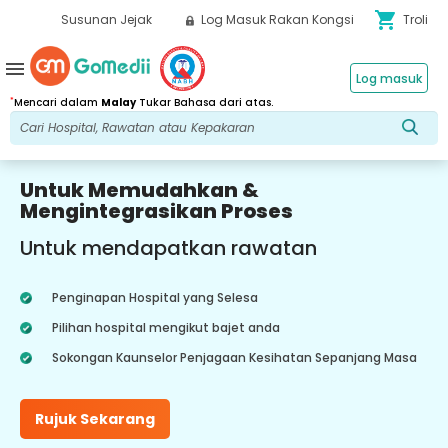
shopping_cart
Susunan Jejak
Log Masuk Rakan Kongsi
Troli
menu
Log masuk
*
Mencari dalam
Malay
Tukar Bahasa dari atas.
Untuk Memudahkan &
Mengintegrasikan Proses
Untuk mendapatkan rawatan
Penginapan Hospital yang Selesa
Pilihan hospital mengikut bajet anda
Sokongan Kaunselor Penjagaan Kesihatan Sepanjang Masa
Rujuk Sekarang