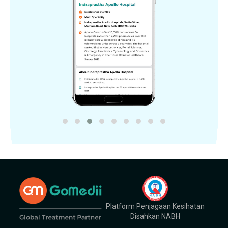
Platform Penjagaan Kesihatan
Disahkan NABH