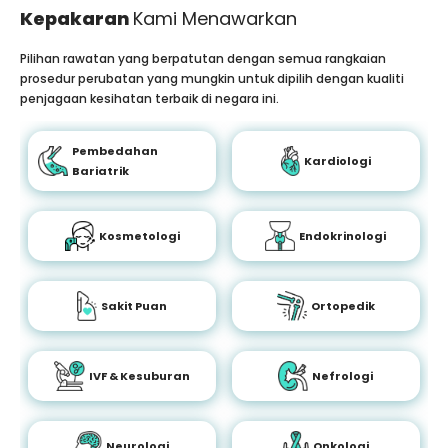
Kepakaran
Kami Menawarkan
Pilihan rawatan yang berpatutan dengan semua rangkaian
prosedur perubatan yang mungkin untuk dipilih dengan kualiti
penjagaan kesihatan terbaik di negara ini.
Pembedahan
Kardiologi
Bariatrik
Kosmetologi
Endokrinologi
Sakit Puan
Ortopedik
IVF & Kesuburan
Nefrologi
Neurologi
Onkologi