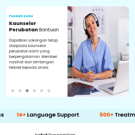
Faedah Kami
F
Kaunselor
V
Perubatan
Bantuan
P
Dapatkan sokongan tetap
P
daripada kaunselor
d
perubatan kami yang
p
berpengalaman. Memberi
m
nasihat dan bimbingan
m
terbaik kepada anda.
p
k
4+
Language Support
500+
Treatment Opt