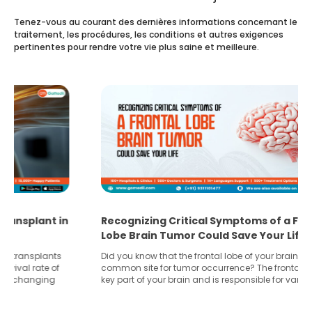
Tenez-vous au courant des dernières informations concernant le
traitement, les procédures, les conditions et autres exigences
pertinentes pour rendre votre vie plus saine et meilleure.
What You Need to Know Before Taking the
Step Towards IVF Without Husband’s Consent
In vitro fertilization (IVF) is a great option for the treatment
for infertility and widely known across the globe. It allows
many couples to start a family when natural conception
gets difficult. However, if you’re considering IVF without your
husband consent as he doesn’t support the idea then this