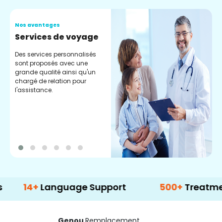
Nos avantages
N
Services de voyage
A
S
Des services personnalisés
sont proposés avec une
B
grande qualité ainsi qu'un
m
chargé de relation pour
s
l'assistance.
n
v
m
r
t
+
Language Support
500+
Treatment Opti
Genou
Remplacement