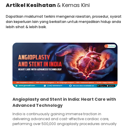
Artikel Kesihatan
& Kemas Kini
Dapatkan maklumat terkini mengenai rawatan, prosedur, syarat
dan keperluan lain yang berkaitan untuk menjadikan hidup anda
lebih sihat & lebih baik.
5 Essential Steps for Effective Human Sperm
Collection and Processing Methods
Human sperm collection and processing are critical steps
in advanced reproductive techniques like In Vitro
Fertilization (IVF) and intrauterine insemination (IUI). These
methods enable medical professionals to tackle fertility