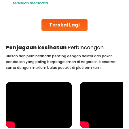
Teruskan membaca
challenges and help couples achieve their dream of
parenthood. Skilled technicians collect sperm using
specialized procedures to ensure optimal quality. Once
collected, they process the
Terokai Lagi
Continue Reading
Penjagaan kesihatan
Perbincangan
Ulasan dan perbincangan penting dengan doktor dan pakar
perubatan yang paling berpengalaman di negara ini bersama-
sama dengan maklum balas pesakit di platform kami.