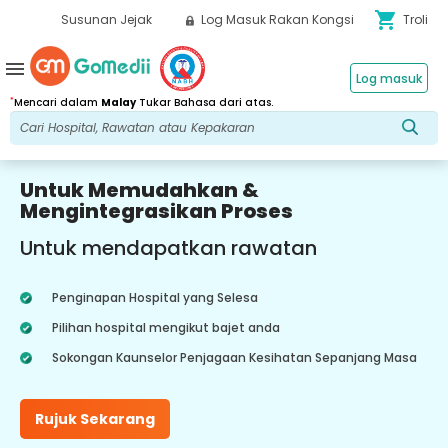
shopping_cart
Susunan Jejak
Log Masuk Rakan Kongsi
Troli
menu
Log masuk
*
Mencari dalam
Malay
Tukar Bahasa dari atas.
Untuk Memudahkan &
Mengintegrasikan Proses
Untuk mendapatkan rawatan
Penginapan Hospital yang Selesa
Pilihan hospital mengikut bajet anda
Sokongan Kaunselor Penjagaan Kesihatan Sepanjang Masa
Rujuk Sekarang