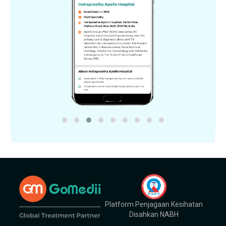
Platform Penjagaan Kesihatan
Disahkan NABH