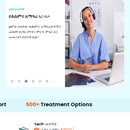
የእኛ ጥቅሞች
የ
የሕክምና አማካሪ
እርዳታ
የ
ልምድ ካላቸው የህክምና አማካሪዎቻችን
ለ
መደበኛ ድጋፍ ያግኙ። ምርጥ ምክር እና
ጊ
መመሪያን ይሰጥዎታል።
ል
በ
500+
Treatment Options
ጉልበት
መተካት
*
እሽጉ በ ጀምር
$3500