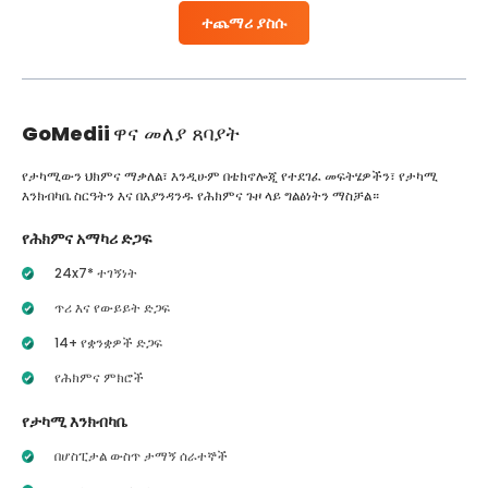
ተጨማሪ ያስሱ
GoMedii
ዋና መለያ ጸባያት
የታካሚውን ህክምና ማቃለል፣ እንዲሁም በቴክኖሎጂ የተደገፈ መፍትሄዎችን፣ የታካሚ
እንክብካቤ ስርዓትን እና በእያንዳንዱ የሕክምና ጉዞ ላይ ግልፅነትን ማስቻል።
የሕክምና አማካሪ ድጋፍ
24x7* ተገኝነት
ጥሪ እና የውይይት ድጋፍ
14+ የቋንቋዎች ድጋፍ
የሕክምና ምክሮች
የታካሚ እንክብካቤ
በሆስፒታል ውስጥ ታማኝ ሰራተኞች