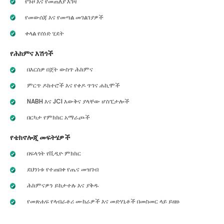
የጉዞ እና የመጠለያ እገዛ
የመውሰጃ እና የመጣል መገልገያዎች
ቀላል የሰነድ ሂደት
የሕክምና እሽጎች
በእርስዎ በጀት ውስጥ ሕክምና
ምርጥ ዶክተሮች እና የቀዶ ጥገና ሐኪሞች
NABH እና JCI እውቅና ያላቸው ሆስፒታሎች
በርካታ የምክክር አማራጮች
የቴክኖሎጂ መፍትሄዎች
በፍላጎት የቪዲዮ ምክክር
ደህንነቱ የተጠበቀ የጤና መዝገብ
ሕክምናዎን ይከታተሉ እና ያቅዱ
የመጽሐፍ የላብራቶሪ ሙከራዎች እና መድሃኒቶች በመስመር ላይ ይዘዙ