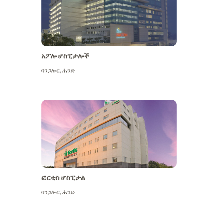
አፖሎ ሆስፒታሎች
ባንጋሎር
,
ሕንድ
ተጨማሪ ይመልከቱ
ፎርቲስ ሆስፒታል
ባንጋሎር
,
ሕንድ