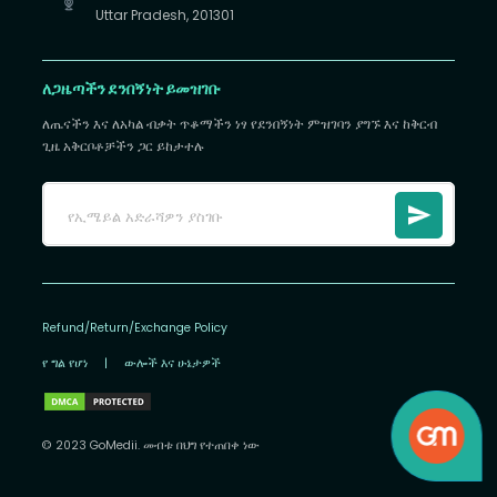
Uttar Pradesh, 201301
ለጋዜጣችን ደንበኝነት ይመዝገቡ
ለጤናችን እና ለአካል ብቃት ጥቆማችን ነፃ የደንበኝነት ምዝገባን ያግኙ እና ከቅርብ
ጊዜ አቅርቦቶቻችን ጋር ይከታተሉ
Refund/Return/Exchange Policy
የ ግል የሆነ
|
ውሎች እና ሁኔታዎች
© 2023 GoMedii. መብቱ በህግ የተጠበቀ ነው