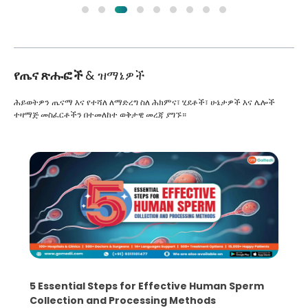
የጤና ጽሑፎች
& ዝማኔዎች
ሕይወትዎን ጤናማ እና የተሻለ ለማድረግ ስለ ሕክምና፣ ሂደቶች፣ ሁኔታዎች እና ሌሎች
ተዛማጅ መስፈርቶችን በተመለከተ ወቅታዊ መረጃ ያግኙ።
5 Essential Steps for Effective Human Sperm
Collection and Processing Methods