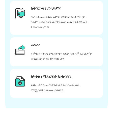
ከችግር ነጻ የሆነ ህክምና
በአገሪቱ ውስጥ ካሉ ልምድ ያላቸው ዶክተሮች ጋር
በጣም ታዋቂ በሆኑ ሆስፒታሎች ውስጥ የተሻለውን
እንክብካቤ ያግኙ
መፍሰስ
ከችግር ነጻ የሆነ የማስወጣት ሂደት ከሰነዶች እና ሌሎች
መገልገያዎች ጋር ይንከባከባል።
ክትትል የሚደረግበት እንክብካቤ
ድህረ-ፈሳሽ መደበኛ ክትትል እና የመድኃኒት
ማሟያዎችን በሙሉ ይቀበላል