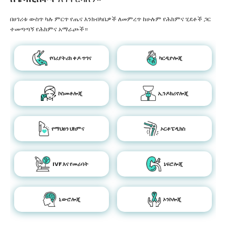
በሀገሪቱ ውስጥ ካሉ ምርጥ የጤና እንክብካቤዎች ለመምረጥ ከሁሉም የሕክምና ሂደቶች ጋር
ተመጣጣኝ የሕክምና አማራጮች።
የባሪያትሪክ ቀዶ ጥገና
ካርዲዮሎጂ
ኮስመቶሎጂ
ኢንዶክሪኖሎጂ
የማህፀን ህክምና
ኦርቶፔዲክስ
IVF እና የመራባት
ኔፍሮሎጂ
ኒውሮሎጂ
ኦንኮሎጂ