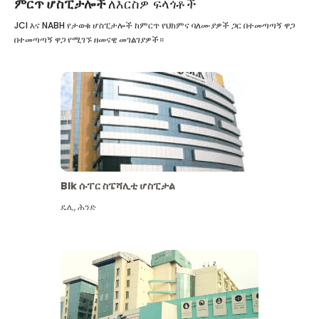
ምርጥ ሆስፒታሎች
ለእርስዎ ፍላጎቶች
JCI እና NABH የታወቁ ሆስፒታሎች ከምርጥ የህክምና ባለሙያዎች ጋር በተመጣጣኝ ዋጋ
በተመጣጣኝ ዋጋ የሚገኙ ዘመናዊ መገልገያዎች።
Blk ሱፐር ስፔሻሊቲ ሆስፒታል
ዴሊ
,
ሕንድ