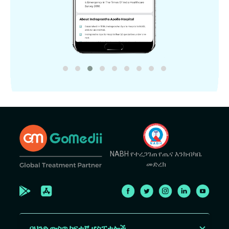
NABH የተረጋገጠ የጤና እንክብካቤ
መድረክ
በህንድ ውስጥ ከፍተኛ ሆስፒታሎች