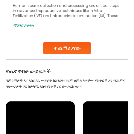
Human sperm collection and processing are critical steps
in advanced reproductive techniques like In Vitro
Fertilization (IVF) and intrauterine insemination (IUI). These
methods enable medical professionals to tackle fertility
ማንበብ ይቀጥሉ
challenges and help couples achieve their dream of
parenthood. Skilled technicians collect sperm using
specialized procedures to ensure optimal quality. Once
collected, they process the
ተጨማሪ ያስሱ
Continue Reading
የጤና ጥበቃ
ውይይቶች
ግምገማዎች እና አስፈላጊ ውይይት ከአገሪቱ በጣም ልምድ ካላቸው ዶክተሮች እና የህክምና
ባለሙያዎች ጋር ከታካሚ አስተያየቶች ጋር በመድረክ ላይ።