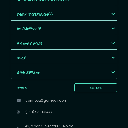
የሕክምና ስፔሻሊስቶች
ልዩ ሕክምናዎች
ዋና መለያ ጸባያት
መረጃ
ቋንቋ ይምረጡ
ተገናኙ
አጋር ይሁኑ
connect@gomedii.com
(+91) 9311101477
96, block C, Sector 65, Noida,