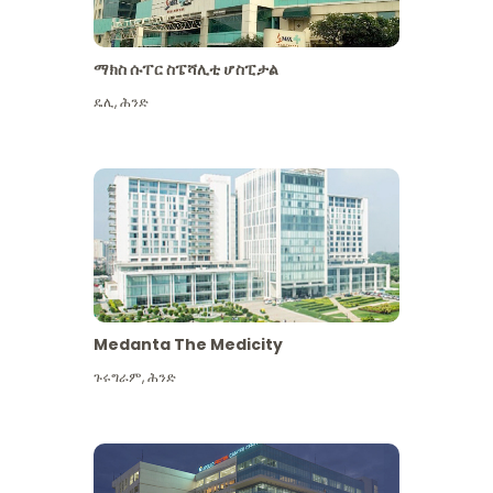
ማክስ ሱፐር ስፔሻሊቲ ሆስፒታል
ዴሊ
,
ሕንድ
Medanta The Medicity
ጉሩግራም
,
ሕንድ