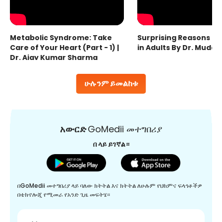
Metabolic Syndrome: Take
Surprising Reasons fo
Care of Your Heart (Part - 1) |
in Adults By Dr. Mudas
Dr. Ajay Kumar Sharma
ሁሉንም ይመልከቱ
አውርድ
GoMedii መተግበሪያ
በ ላይ ይገኛል።
በGoMedii መተግበሪያ ላይ ባለው ክትትል እና ክትትል ለሁሉም የህክምና ፍላጎቶችዎ
በቴክኖሎጂ የሚመራ የአንድ ጊዜ መፍትሄ።