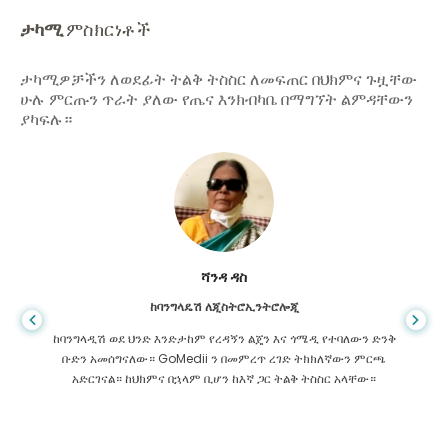
ታካሚ
ምስክርነቶች
ታካሚዎቻችን ለወደፊት ትልቅ ትስስር ለመፍጠር በህክምና ጉዟቸው
ሁሉ ምርጡን ጥራት ያለው የጤና እንክብካቤ በማግኘት ልምዳቸውን
ያካፍሉ።
ሻንዳ ዳስ
ከባንግላዴሽ ለጂስትሮኢንትሮሎጂ
ከባንግላዲሽ ወደ ህንድ እንድታከም የረዳኝን ልጄን እና ጎሜዲ የተባለውን ድንቅ
ቡድን አመሰግናለው። GoMedii ን በመምረጥ ረገድ ትክክለኛውን ምርጫ
አድርገናል። ከህክምና በኋላም ቢሆን ከእኛ ጋር ትልቅ ትስስር አላቸው።