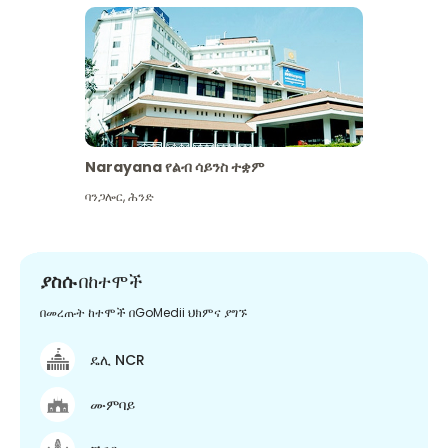
Narayana የልብ ሳይንስ ተቋም
ባንጋሎር
,
ሕንድ
ያስሱ
በከተሞች
በመረጡት ከተሞች በGoMedii ህክምና ያግኙ
ዴሊ NCR
ሙምባይ