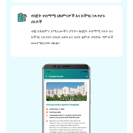
የበጀት ተስማሚ ህክምናዎች እና ከችግር ነጻ የሆኑ
ሰነዶች
ብጁ የሕክምና አማራጮችን ያግኙ። ለበጀት ተስማሚ የሆኑ እና
ከችግር ነጻ የሆነ የሰነድ ሰቀላ እና ሂደት ልምድ ያላቸው ግምቶች
በመተግበሪያው በኩል።