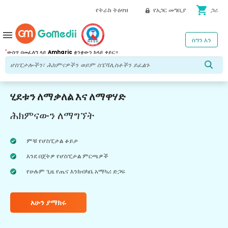
shopping_cart
የትራክ ትዕዛዝ
የአጋር መግቢያ
ጋሪ
menu
ስግን እን
*
ውስጥ በመፈለግ ላይ
Amharic
ቋንቋውን ከላይ ቀይር።
ሂደቱን ለማቃለል እና ለማዋሃድ
ሕክምናውን ለማግኘት
ምቹ የሆስፒታል ቆይታ
እንደ በጀትዎ የሆስፒታል ምርጫዎች
የሁሉም ጊዜ የጤና እንክብካቤ አማካሪ ድጋፍ
አሁን ያማክሩ