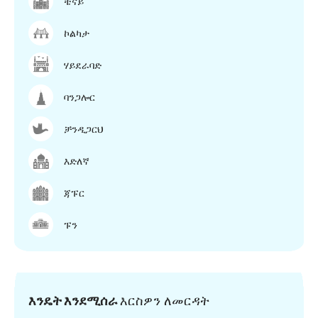
ቼናይ
ኮልካታ
ሃይደራባድ
ባንጋሎር
ቻንዲጋርህ
እድለኛ
ጃፑር
ፑን
እንዴት እንደሚሰራ
እርስዎን ለመርዳት