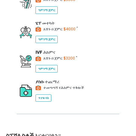
ግምገማ ጀምር
ሂፕ
መተካት
*
እሽጉ በ ጀምር
$4000
ግምገማ ጀምር
IVF
ሕክምና
*
እሽጉ በ ጀምር
$3200
ግምገማ ጀምር
ያስሱ
ተጨማሪ
ተመጣጣኝ የሕክምና ጥቅሎች
ጥያቄ ላክ
ስፔሻሊስቶች
እናቀርባለን።