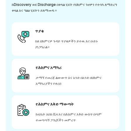
ከDiscovery ወደ Discharge በቀላል ሂደት የህክምና ጉዞዎን የተሳካ ለማድረግ
ቀላል እና ግልፅ ሂደትን ይለማመዱ።
ጥያቄ
ስለ ህክምናዎ ጉዳይ ጥያቄዎችን ይተዉ እና ቡድኑ
ያነጋግራል።
የሕክምና አማካሪ
ታማኝ የመረጃ ልውውጥ እና አንድ በአንድ በህክምና
አማካሪያችን የቀረበ
የሕክምና እቅድ ማውጣት
ከቲኬት እስከ ቪዛ እና በሕክምና እቅድ ውስጥ በጣም
ተመጣጣኝ ፓኬጆችን መምረጥ