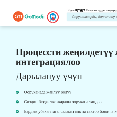
*
Издөө
Kyrgyz
Тилди жогорудан өзгөртүңү
Процессти жеңилдетүү
Биздин артыкчылыктар
интеграциялоо
Онлайн видео
Консультациялар
Дарылануу үчүн
Ден соолукту сактоо тажрыйбасын жакшыртуу
үчүн реалдуу убакыт режиминде дарылоо
боюнча эң тажрыйбалуу дарыгерлерибиз менен
Ооруканада жайлуу болуу
онлайн консультация.
Сиздин бюджетке жараша оорукана тандоо
Бардык убакыттагы саламаттыкты сактоо боюнча 