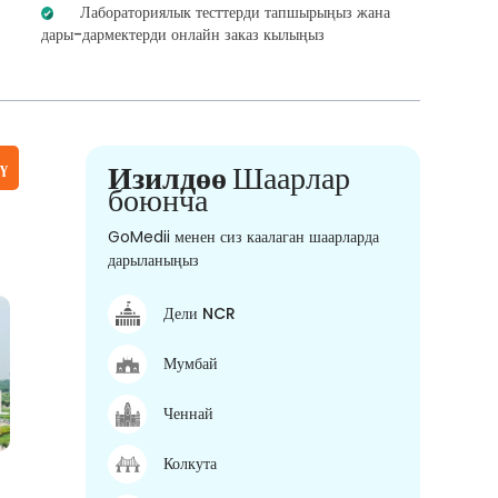
Лабораториялык тесттерди тапшырыңыз жана
дары-дармектерди онлайн заказ кылыңыз
үү
Изилдөө
Шаарлар
боюнча
GoMedii менен сиз каалаган шаарларда
дарыланыңыз
Дели NCR
Мумбай
Ченнай
Колкута