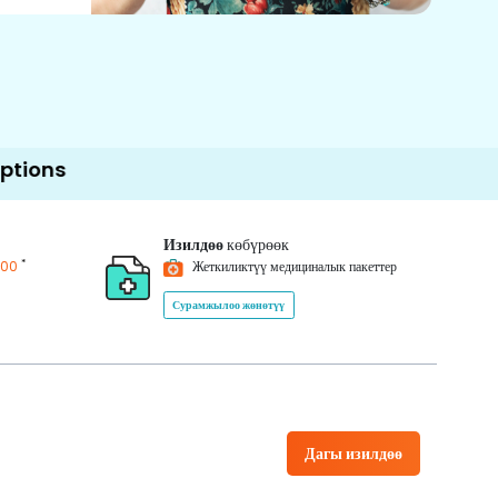
Изилдөө
көбүрөөк
*
200
Жеткиликтүү медициналык пакеттер
Сурамжылоо жөнөтүү
Дагы изилдөө