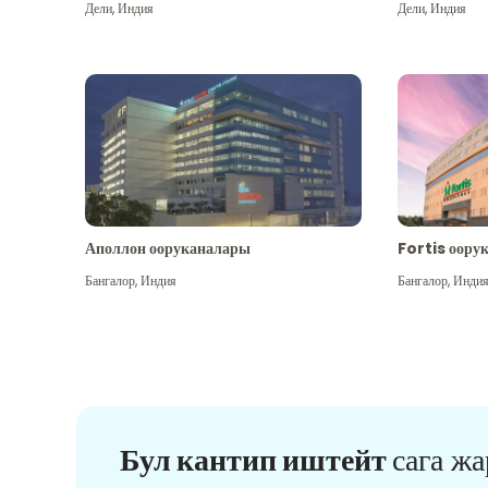
Дели
,
Индия
Дели
,
Индия
Аполлон ооруканалары
Fortis оору
Бангалор
,
Индия
Бангалор
,
Инди
Бул кантип иштейт
сага ж