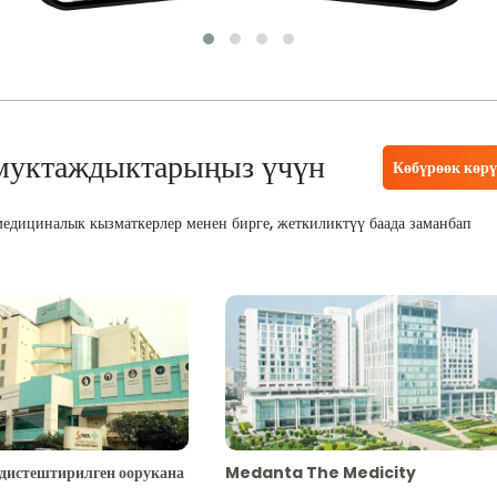
муктаждыктарыңыз үчүн
Көбүрөөк көр
едициналык кызматкерлер менен бирге, жеткиликтүү баада заманбап
адистештирилген оорукана
Medanta The Medicity