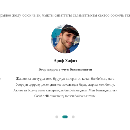
арылоо жолу боюнча эң мыкты сапаттагы саламаттыкты сактоо боюнча т
Ариф Хафиз
Боор циррозу үчүн Бангладештен
ө
Жашоо качан туура эмес бурулуп кетерин эч качан билбейсиң, мага
боордун циррозу деген диагноз коюлганда, барар жерим жок болчу.
Акчам аз болуп, эмне кыларымды билбей калдым. Мен Бангладештеги
GoMedii өнөктөшү менен байланыштым.