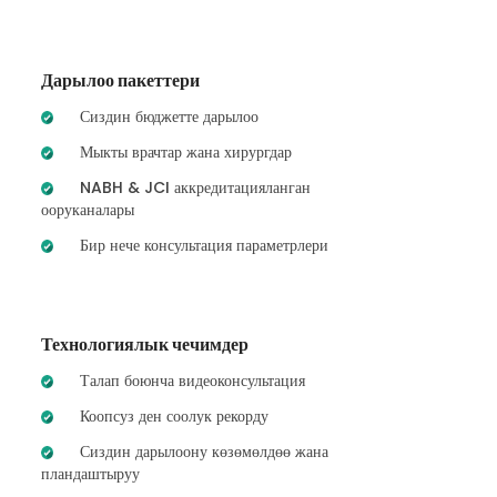
Дарылоо пакеттери
Сиздин бюджетте дарылоо
Мыкты врачтар жана хирургдар
NABH & JCI аккредитацияланган
ооруканалары
Бир нече консультация параметрлери
Технологиялык чечимдер
Талап боюнча видеоконсультация
Коопсуз ден соолук рекорду
Сиздин дарылоону көзөмөлдөө жана
пландаштыруу