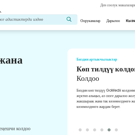
Ден соолук макалала
з.
Ооруканалар
Дарылоо
Кыз
 жана
Биздин артыкчылыктар
Көп тилдүү колд
Колдоо
Биздин көп тилдүү GoMedii колдонм
жүктөп алыңыз, ал сизге дарылоо жол
жакшыраак жана так көзөмөлдөөгө ж
көзөмөлдөөгө жардам берет.
кеңешчи колдоо