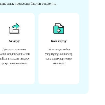
ана ачык процессин баштан өткөрүңүз.
Агызуу
Кам көрүү
Документтери жана
Босангандан кийин
башка жабдыктары менен
үзгүлтүксүз байкоолор
кыйынчылыксыз чыгаруу
жана дары-дармектер
процесси колго алынат
аткарылат