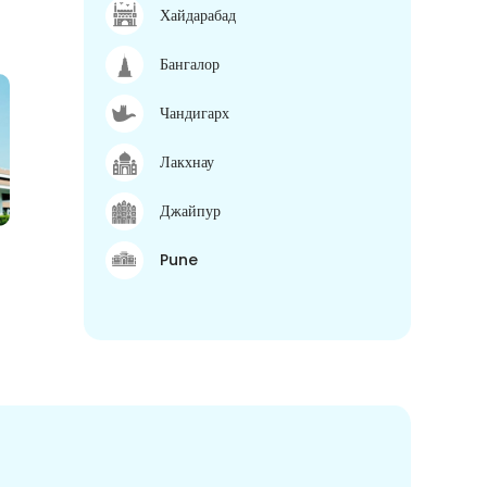
Хайдарабад
Бангалор
Чандигарх
Лакхнау
Джайпур
Pune