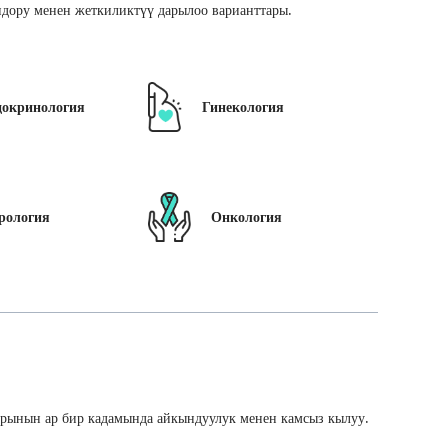
дору менен жеткиликтүү дарылоо варианттары.
докринология
Гинекология
рология
Онкология
арынын ар бир кадамында айкындуулук менен камсыз кылуу.