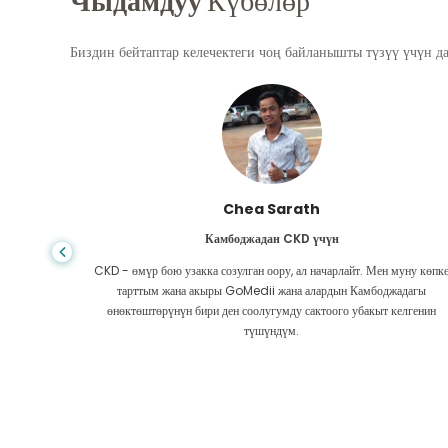
Чыдамдуу
Күбөлөр
Биздин бейтаптар келечектеги чоң байланышты түзүү үчүн д
Chea Sarath
ен
Камбоджадан CKD үчүн
ам деп
CKD - өмүр бою узакка созулган оору, ал начарлайт. Мен муну көпк
 жолугуп,
тарттым жана акыры GoMedii жана алардын Камбоджадагы
өнөктөштөрүнүн бири ден соолугумду сактоого убакыт келгенин
түшүндүм.