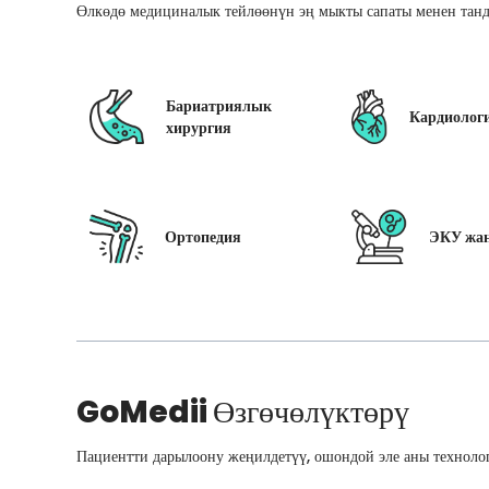
Өлкөдө медициналык тейлөөнүн эң мыкты сапаты менен танд
Бариатриялык
Кардиолог
хирургия
Ортопедия
ЭКУ жан
GoMedii
Өзгөчөлүктөрү
Пациентти дарылоону жеңилдетүү, ошондой эле аны технолог