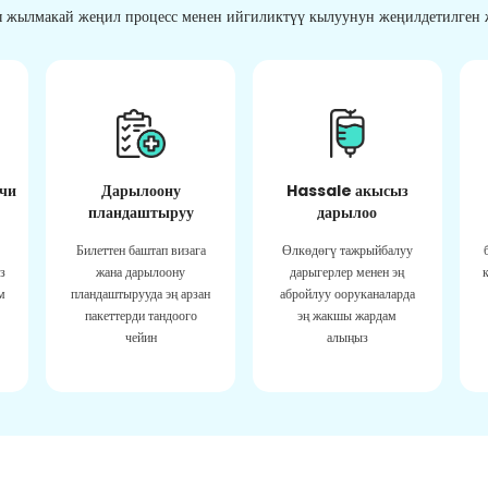
 жылмакай жеңил процесс менен ийгиликтүү кылуунун жеңилдетилген ж
чи
Дарылоону
Hassale акысыз
пландаштыруу
дарылоо
Билеттен баштап визага
Өлкөдөгү тажрыйбалуу
з
жана дарылоону
дарыгерлер менен эң
м
пландаштырууда эң арзан
абройлуу ооруканаларда
пакеттерди тандоого
эң жакшы жардам
чейин
алыңыз