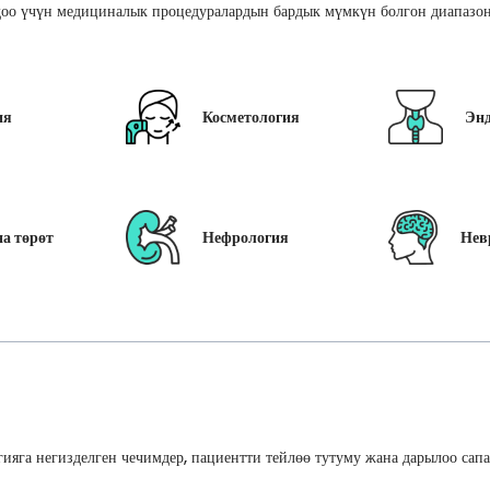
оо үчүн медициналык процедуралардын бардык мүмкүн болгон диапазон
ия
Косметология
Эн
а төрөт
Нефрология
Нев
ияга негизделген чечимдер, пациентти тейлөө тутуму жана дарылоо сап