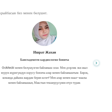
ажрыйбасын биз менен бөлүшөт.
Ишрат Жахан
Бангладештен кардиология боюнча
GoMedii менен бөлүшүлгөн байланыш эски. Мен дээрлик эки жыл
Интерне
мурун жүрөгүмдүн оорусу боюнча алар менен байланыштым. Бирок,
жана 
команда дайыма жардам берип келет! Мен алар менен маал-маалы
барды
менен байланышып, Макстын текшерүүсүнөн өтүп турам.