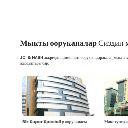
Мыкты ооруканалар
Сиздин 
JCI & NABH аккредитацияланган ооруканаларды, эң мыкты м
жабдыктары бар.
Blk Super Specialty ооруканасы
Макс супер 