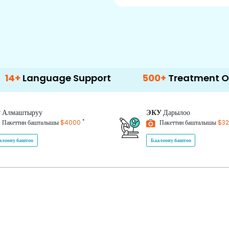
uage Support
500+
Treatment Options
P
Алмаштыруу
ЭКУ
Дарылоо
*
Пакеттин башталышы
$4000
Пакеттин башталышы
$3
алоону баштоо
Баалоону баштоо