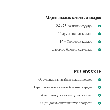
Медициналык кеңешчи колдоо
24x7* Жеткиликтүүлүк
Чалуу жана чат колдоо
14+ Тилдерди колдоо
Дарылоо боюнча сунуштар
Patient Care
Ооруканадагы атайын кызматкерлер
Турак-жай жана саякат боюнча жардам
Алып кетүү жана түшүрүү жайлар
Оңой документтештирүү процесси