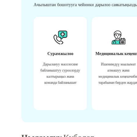
Ачылыштан бошотууга чейинки дарылоо саякатыңызды
Сурамжылоо
Медициналык кеңеш
Дарылануу маселесине
Ишенимдүү маалымат
байланыштуу суроолорду
алмашуу жана
калтырыңыз жана
медициналык кеңешчиби
команда байланышат
тарабынан бирден жарда