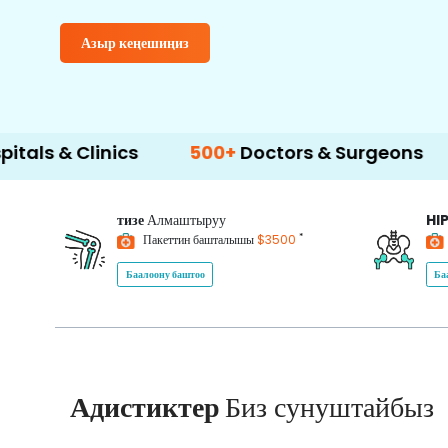
Азыр кеңешиңиз
inics
500+
Doctors & Surgeons
14+
Lang
тизе
Алмаштыруу
HI
*
Пакеттин башталышы
$3500
Баалоону баштоо
Ба
Адистиктер
Биз сунуштайбыз