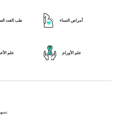
أمراض النساء
طب الغدد الص
علم الأورام
علم الأ
تسهيل علاج المريض ، بالإضافة إلى تمكينه بالحلول التي تعتمد على التكنولوجيا ونظام رعاية المرضى والشفافية في كل خطوة من خطوات رحلة العلاج.