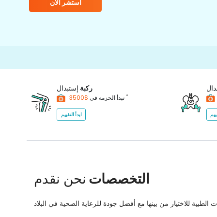
استشر الآن
1
دال
ركبة
إستبدال
*
$3500
تبدأ الحزمة في
ييم
ابدأ التقييم
التخصصات
نحن نقدم