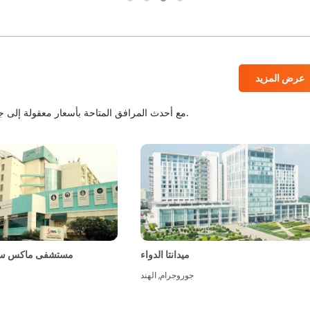
عرض المزيد
المستشفيات المعتمدة من JCI و NABH مع أحدث المرافق المتاحة بأسعار معقولة إلى جانب أفضل الطاقم الطبي.
ميدانتا الدواء
مستشفى ماكس سو
جوروجرام
,
الهند