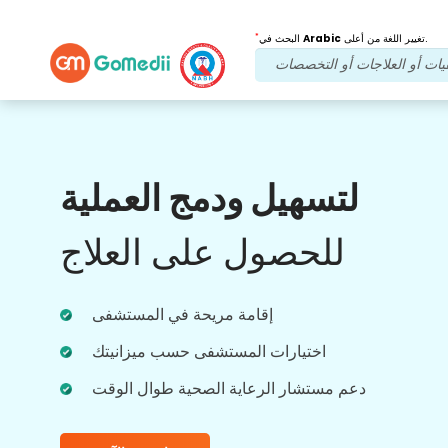
*
تغيير اللغة من أعلى.
Arabic
البحث في
فوائدنا
لتسهيل ودمج العملية
بعد العلاج
متابعة الرعاية
للحصول على العلاج
احصل على دعم طبي ودعم للمرضى على مدار
الساعة طوال أيام الأسبوع مع فريقنا الذي يعالج
مشاكلك في جميع الأوقات. تحديثات منتظمة على
احتياجاتك العلاجية.
إقامة مريحة في المستشفى
اختيارات المستشفى حسب ميزانيتك
دعم مستشار الرعاية الصحية طوال الوقت