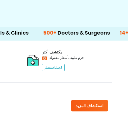
ics
500+
Doctors & Surgeons
14+
Langua
يكتشف
أكثر
حزم طبية بأسعار معقولة
أرسل إستفسار
استكشاف المزيد