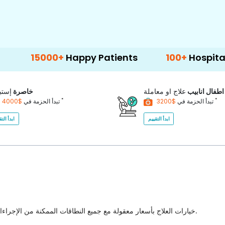
5000+
Happy Patients
100+
Hospitals & Clin
اطفال انابيب
علاج او معاملة
خاصرة
إستب
*
*
$3200
تبدأ الحزمة في
$4000
تبدأ الحزمة في
ابدأ التقييم
ابدأ التق
خيارات العلاج بأسعار معقولة مع جميع النطاقات الممكنة من الإجراءات الطبية للاختيار من بينها مع أفضل جودة للرعاية الصحية في البلاد.