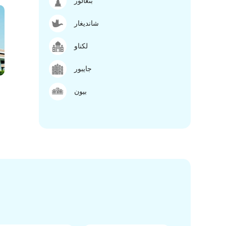
بنغالور
شانديغار
لكناو
جايبور
بيون