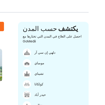
يكتشف
حسب المدن
احصل على العلاج في المدن التي تختارها مع
GoMedii
دلهي إن سي آر
مومباي
تشيناي
كولكاتا
حيدر أباد