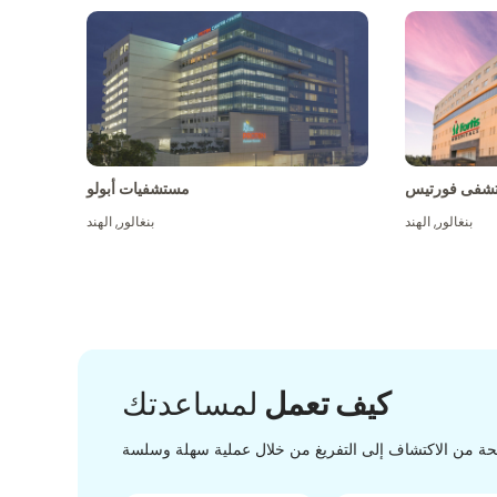
شفى فورتيس
مستشفيات أبولو
بنغالور
,
الهند
بنغالور
,
الهند
كيف تعمل
لمساعدتك