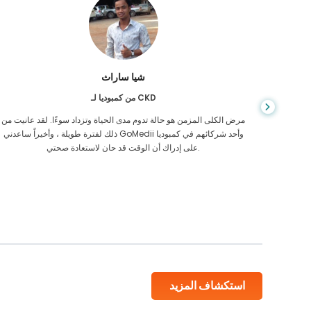
شيا ساراث
من كمبوديا لـ CKD
يص إصابتي
مرض الكلى المزمن هو حالة تدوم مدى الحياة وتزداد سوءًا. لقد عانيت من
 أكن أعرف
ذلك لفترة طويلة ، وأخيراً ساعدني GoMedii وأحد شركائهم في كمبوديا
على إدراك أن الوقت قد حان لاستعادة صحتي.
استكشاف المزيد