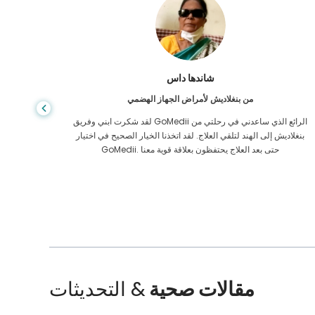
شاندها داس
من بنغلاديش لأمراض الجهاز الهضمي
لقد شكرت ابني وفريق GoMedii الرائع الذي ساعدني في رحلتي من
بنغلاديش إلى الهند لتلقي العلاج. لقد اتخذنا الخيار الصحيح في اختيار
الرعاية ا
GoMedii. حتى بعد العلاج يحتفظون بعلاقة قوية معنا
الممل
مقالات صحية
& التحديثات