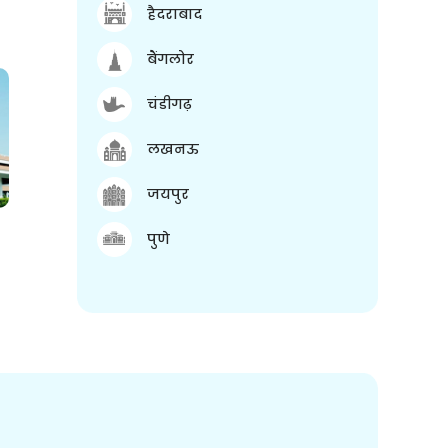
हैदराबाद
बैंगलोर
चंडीगढ़
लखनऊ
जयपुर
पुणे