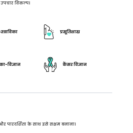
ती उपचार विकल्प।
ःस्त्राविका
प्रसूतिशास्र
रिका-विज्ञान
कैंसर विज्ञान
 और पारदर्शिता के साथ इसे सक्षम बनाना।