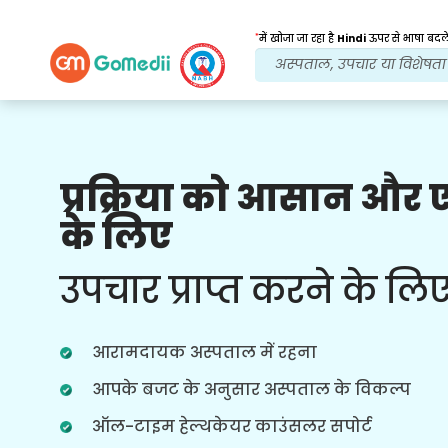
*
में खोजा जा रहा है
Hindi
ऊपर से भाषा बदले
प्रक्रिया को आसान और
हमारे लाभ
के लिए
इलाज के बाद
अनुवर्ती
देखभाल
उपचार प्राप्त करने के लि
हर समय आपकी समस्याओं का समाधान करने
वाली हमारी टीम के साथ चौबीसों घंटे चिकित्सा
और रोगी सहायता प्राप्त करें। आपके उपचार की
आरामदायक अस्पताल में रहना
जरूरतों पर नियमित अपडेट।
आपके बजट के अनुसार अस्पताल के विकल्प
ऑल-टाइम हेल्थकेयर काउंसलर सपोर्ट