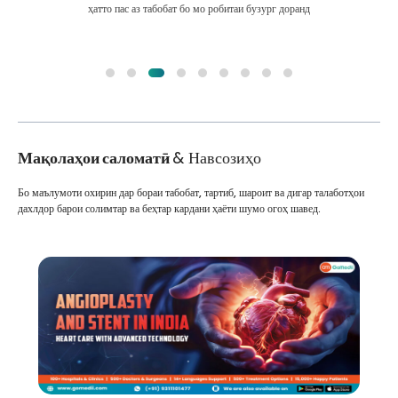
ҳатто пас аз табобат бо мо робитаи бузург доранд
Мақолаҳои саломатӣ
& Навсозиҳо
Бо маълумоти охирин дар бораи табобат, тартиб, шароит ва дигар талаботҳои
дахлдор барои солимтар ва беҳтар кардани ҳаёти шумо огоҳ шавед.