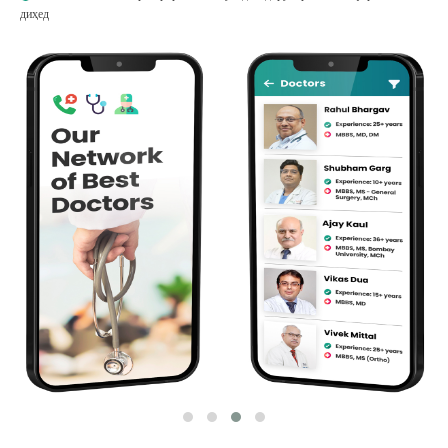
диҳед