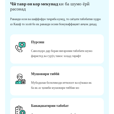
Чӣ тавр он кор мекунад
ки ба шумо ёрй
расонад
Раванди осон ва шаффофро таҷриба кунед, то саёҳати табобатии худро
аз Кашф то холӣ бо як раванди осони бомуваффақият анҷом диҳад.
Пурсиш
Саволҳоро дар бораи нигаронии табобати шумо
фиристед ва гурӯҳ тамос хоҳад гирифт
Мушовири тиббӣ
Мубодилаи боэътимоди иттилоот ва кӯмаки як
ба як аз ҷониби мушовири тиббии мо
Банақшагирии табобат