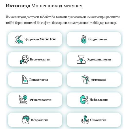
Ихтисосҳо
Мо пешниҳод мекунем
Имкониятҳои дастраси табобат бо тамоми диапазонҳои имконпазири расмиёти
тиббӣ барои интихоб бо сифати беҳтарини хизматрасонии тиббӣ дар кишвар.
Ҷарроҳии Bariatric
Кардиология
Косметология
Эндокринология
Гинекология
ортопедия
IVF ва таваллуд
Нефрология
Неврология
Онкология