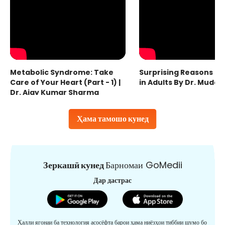
Metabolic Syndrome: Take
Surprising Reasons fo
Care of Your Heart (Part - 1) |
in Adults By Dr. Mudas
Dr. Ajay Kumar Sharma
Ҳама тамошо кунед
Зеркашӣ кунед
Барномаи GoMedii
Дар дастрас
Ҳалли ягонаи ба технология асосёфта барои ҳама ниёзҳои тиббии шумо бо