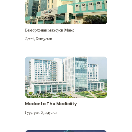
Беморхонаи махсуси Макс
Дехлй
,
Ҳиндустон
Medanta The Mediciity
Гуруграм
,
Ҳиндустон