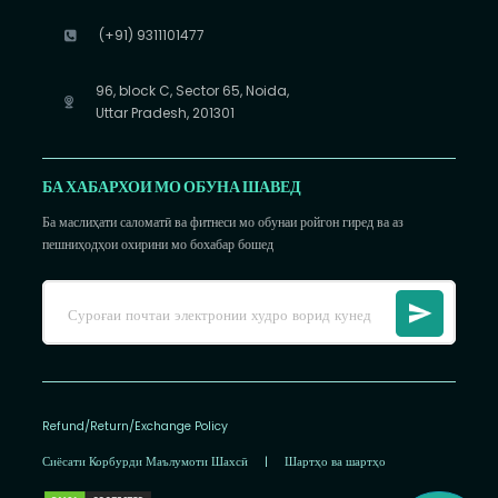
(+91) 9311101477
96, block C, Sector 65, Noida,
Uttar Pradesh, 201301
БА ХАБАРХОИ МО ОБУНА ШАВЕД
Ба маслиҳати саломатӣ ва фитнеси мо обунаи ройгон гиред ва аз
пешниҳодҳои охирини мо бохабар бошед
Refund/Return/Exchange Policy
Сиёсати Корбурди Маълумоти Шахсӣ
|
Шартҳо ва шартҳо