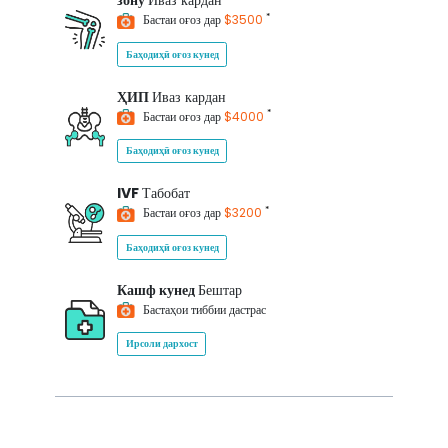
зону
Иваз кардан
*
Бастаи оғоз дар
$3500
Баҳодиҳӣ оғоз кунед
ҲИП
Иваз кардан
*
Бастаи оғоз дар
$4000
Баҳодиҳӣ оғоз кунед
IVF
Табобат
*
Бастаи оғоз дар
$3200
Баҳодиҳӣ оғоз кунед
Кашф кунед
Бештар
Бастаҳои тиббии дастрас
Ирсоли дархост