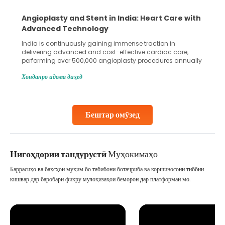
Angioplasty and Stent in India: Heart Care with
Advanced Technology
India is continuously gaining immense traction in
delivering advanced and cost-effective cardiac care,
performing over 500,000 angioplasty procedures annually
with a success rate exceeding 90%. Patients across the
Хонданро идома диҳед
globe are searching for treatments like angioplasty and
stent placement in Indian hospitals, owing to the
combination of high-quality care and affordability.
Studies, such as one published
Бештар омӯзед
Continue Reading
Нигоҳдории тандурустӣ
Муҳокимаҳо
Баррасиҳо ва баҳсҳои муҳим бо табибони ботаҷриба ва коршиносони тиббии
кишвар дар баробари фикру мулоҳизаҳои беморон дар платформаи мо.