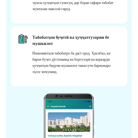
ҷумла ҳуҷҷатҳои гуногун, дар бораи сафари табобат
мунтазам навсозӣ гиред.
Табобатҳои буҷетӣ ва ҳуҷҷатгузории бе
мушкилот
Имкониятҳои табобатро ба даст оред. Ҳисобҳо, ки
барои буҷет дӯстонаанд ва боргузорӣ ва коркарди
ҳуҷҷатҳои бидуни мушкилот тавассути барномаро
эҳсос мекунанд.