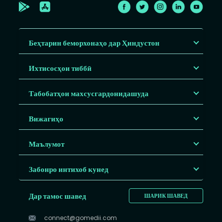
Беҳтарин беморхонаҳо дар Ҳиндустон
Ихтисосҳои тиббӣ
Табобатҳои махсусгардонидашуда
Вижагиҳо
Маълумот
Забонро интихоб кунед
Дар тамос шавед
ШАРИК ШАВЕД
connect@gomedii.com