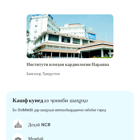
Институти илмҳои кардиологии Нараяна
Бангалор
,
Ҳиндустон
Кашф кунед
аз ҷониби шаҳрҳо
Бо GoMedii дар шаҳрҳои интихобкардаатон табобат гиред
Деҳлӣ NCR
Мумбай