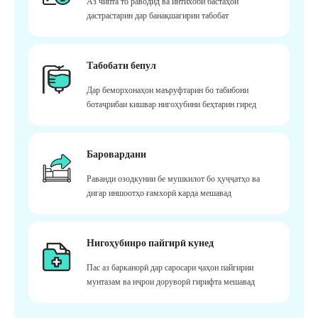
Аз чипта то раводид ва интихоби бастаҳои
дастрастарин дар банақшагирии табобат
Табобати бепул
Дар беморхонаҳои маъруфтарин бо табибони
ботаҷрибаи кишвар нигоҳубини беҳтарин гиред
Баровардани
Раванди озодкунии бе мушкилот бо ҳуҷҷатҳо ва
дигар иншоотҳо ғамхорӣ карда мешавад
Нигоҳубинро пайгирӣ кунед
Пас аз барканорӣ дар саросари ҷаҳон пайгирии
мунтазам ва иҷрои доруворӣ гирифта мешавад