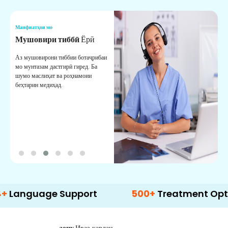
Манфиатҳои мо
М
Мушовири тиббӣ
Ёрӣ
В
М
Аз мушовирони тиббии ботаҷрибаи
мо мунтазам дастгирӣ гиред. Ба
М
шумо маслиҳат ва роҳнамоии
б
беҳтарин медиҳад.
д
б
age Support
500+
Treatment Options