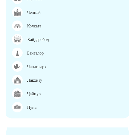
Ченнай
Колката
Ҳайдаробод
Бангалор
Чандигарх
Лакхнау
Ҷайпур
Пуна