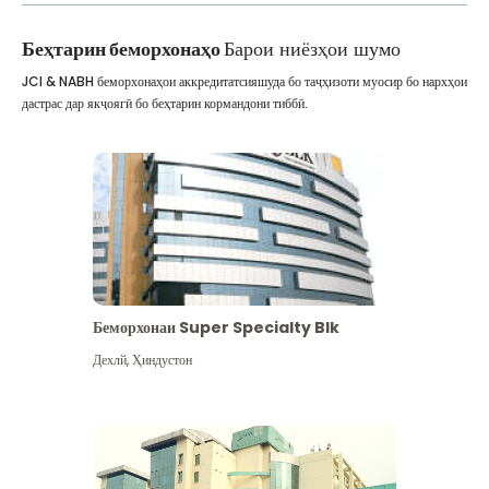
Беҳтарин беморхонаҳо
Барои ниёзҳои шумо
JCI & NABH беморхонаҳои аккредитатсияшуда бо таҷҳизоти муосир бо нархҳои
дастрас дар якҷоягӣ бо беҳтарин кормандони тиббӣ.
Беморхонаи Super Specialty Blk
Дехлй
,
Ҳиндустон