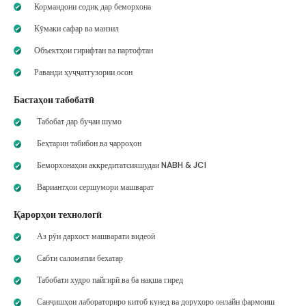
Кормандони содиқ дар беморхона
Кӯмаки сафар ва манзил
Объектҳои гирифтан ва партофтан
Раванди ҳуҷҷатгузории осон
Бастаҳои табобатӣ
Табобат дар буҷаи шумо
Беҳтарин табибон ва ҷарроҳон
Беморхонаҳои аккредитатсияшудаи NABH & JCI
Вариантҳои сершумори машварат
Қарорҳои технологӣ
Аз рӯи дархост машварати видеоӣ
Сабти саломатии бехатар
Табобати худро пайгирӣ ва ба нақша гиред
Санҷишҳои лабораториро китоб кунед ва доруҳоро онлайн фармоиш