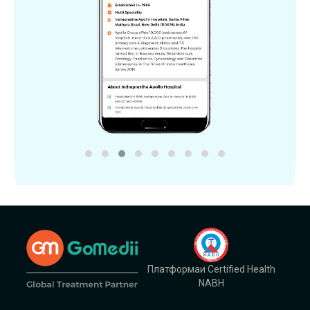
Платформаи Certified Health
NABH