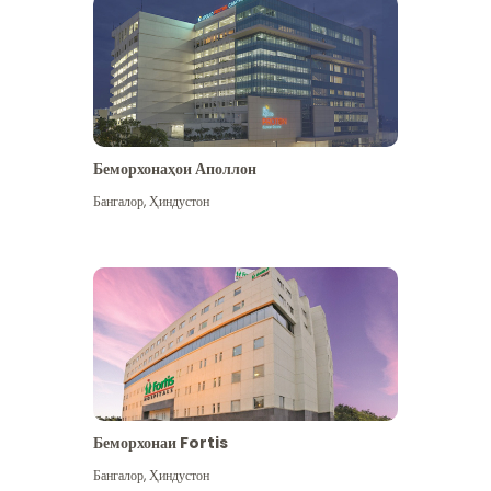
Беморхонаҳои Аполлон
Бангалор
,
Ҳиндустон
Бештар дидан
Беморхонаи Fortis
Бангалор
,
Ҳиндустон