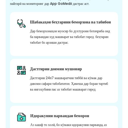
пайгирӣ ва мониторинг дар App GoMedii дастрас аст.
Шабакаҳои беҳтарини беморхона ва табибон
Дар беморхонаҳои муосир бо духтурони ботаҷриба оид
ба парвандаи худ машварат ва табобат гиред. беҳтарин
табобат бо арзиши дастрас.
Дастгирии доимии мушовир
Дастгирии 24x7 машваратчии тиббӣ ва кӯмак дар
давоми сафари табобататон. Ҳамеша дар бораи тартиб
ва нигоҳубини пас аз табобат машварат гиред.
Идоракунии парвандаи беморон
Аз кашф то холӣ, бо кӯмаки идоракунии парванда, аз