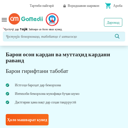
shopping_cart
Тартиби пайгирӣ
Воридшавии шарикон
Ароба
menu
Даромад
*
Ҷустуҷӯ дар
Tajik
Забонро аз боло иваз кунед.
Барои осон кардан ва муттаҳид кардани
раванд
Барои гирифтани табобат
Истгоҳи бароҳат дар беморхона
Интихоби беморхона мувофиқи буҷаи шумо
Дастгирии ҳама вақт дар соҳаи тандурустӣ
Ҳоло машварат кунед