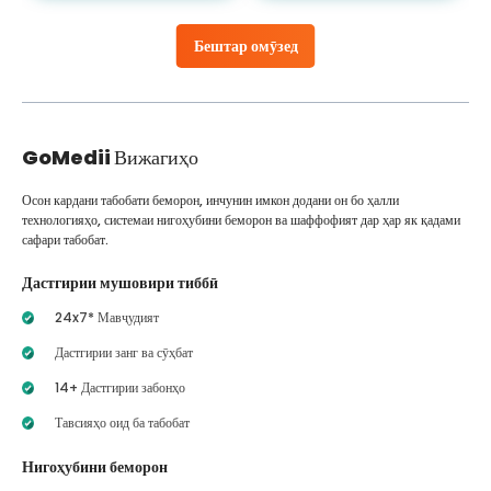
Бештар омӯзед
GoMedii
Вижагиҳо
Осон кардани табобати беморон, инчунин имкон додани он бо ҳалли
технологияҳо, системаи нигоҳубини беморон ва шаффофият дар ҳар як қадами
сафари табобат.
Дастгирии мушовири тиббӣ
24x7* Мавҷудият
Дастгирии занг ва сӯҳбат
14+ Дастгирии забонҳо
Тавсияҳо оид ба табобат
Нигоҳубини беморон