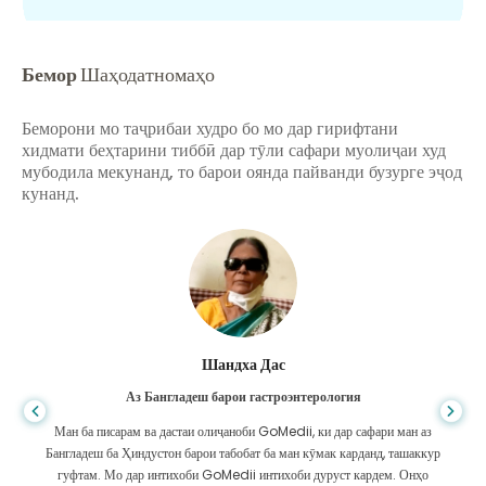
Бемор
Шаҳодатномаҳо
Беморони мо таҷрибаи худро бо мо дар гирифтани
хидмати беҳтарини тиббӣ дар тӯли сафари муолиҷаи худ
мубодила мекунанд, то барои оянда пайванди бузурге эҷод
кунанд.
Шандха Дас
Аз Бангладеш барои гастроэнтерология
Ман ба писарам ва дастаи олиҷаноби GoMedii, ки дар сафари ман аз
Бангладеш ба Ҳиндустон барои табобат ба ман кӯмак карданд, ташаккур
гуфтам. Мо дар интихоби GoMedii интихоби дуруст кардем. Онҳо