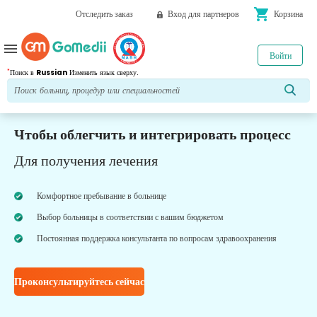
shopping_cart
Отследить заказ
Вход для партнеров
Корзина
menu
Войти
*
Поиск в
Russian
Изменить язык сверху.
Чтобы облегчить и интегрировать процесс
Для получения лечения
Комфортное пребывание в больнице
Выбор больницы в соответствии с вашим бюджетом
Постоянная поддержка консультанта по вопросам здравоохранения
Проконсультируйтесь сейчас