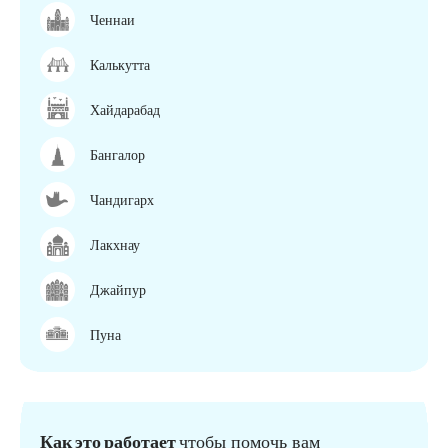
Ченнаи
Калькутта
Хайдарабад
Бангалор
Чандигарх
Лакхнау
Джайпур
Пуна
Как это работает
чтобы помочь вам