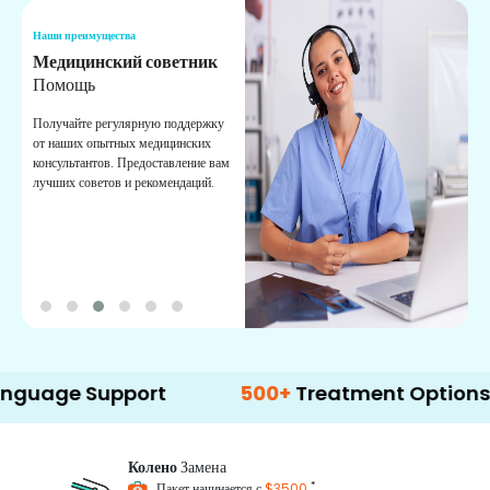
Наши преимущества
Н
Медицинский советник
О
Помощь
К
Получайте регулярную поддержку
О
от наших опытных медицинских
с
консультантов. Предоставление вам
п
лучших советов и рекомендаций.
в
о
Support
500+
Treatment Options
Колено
Замена
*
Пакет начинается с
$3500