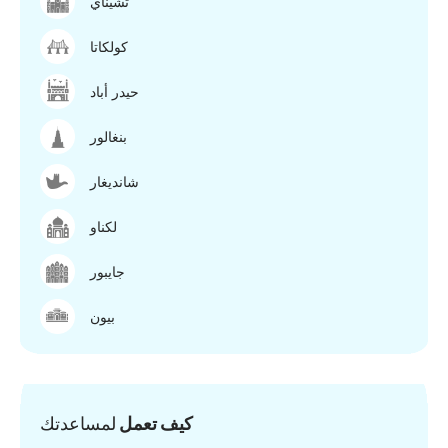
تشيناي
كولكاتا
حيدر أباد
بنغالور
شانديغار
لكناو
جايبور
بيون
كيف تعمل
لمساعدتك