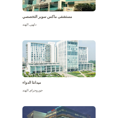
مستشفى ماكس سوبر التخصصي
دلهي
,
الهند
ميدانتا الدواء
جوروجرام
,
الهند