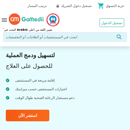
shopping_cart
عربة التسوق
تسجيل دخول الشريك
ترتيب المسار
menu
تسجيل الدخول
*
تغيير اللغة من أعلى.
Arabic
البحث في
لتسهيل ودمج العملية
للحصول على العلاج
إقامة مريحة في المستشفى
اختيارات المستشفى حسب ميزانيتك
دعم مستشار الرعاية الصحية طوال الوقت
استشر الآن