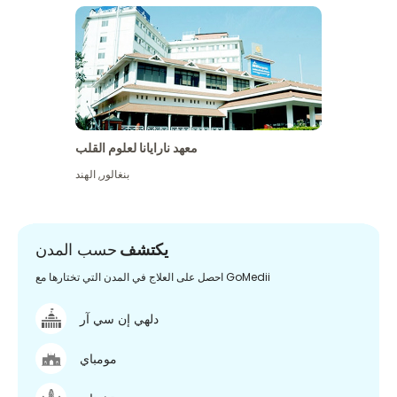
معهد نارايانا لعلوم القلب
بنغالور
,
الهند
يكتشف
حسب المدن
احصل على العلاج في المدن التي تختارها مع GoMedii
دلهي إن سي آر
مومباي