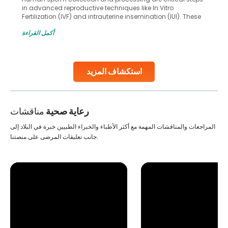
in advanced reproductive techniques like In Vitro
Fertilization (IVF) and intrauterine insemination (IUI). These
methods enable medical professionals to tackle fertility
أكمل القراءة
challenges and help couples achieve their dream of
parenthood. Skilled technicians collect sperm using
specialized procedures to ensure optimal quality. Once
collected, they process the
استكشاف المزيد
Continue Reading
رعاية صحية
مناقشات
المراجعات والمناقشات المهمة مع أكثر الأطباء والخبراء الطبيين خبرة في البلاد إلى
جانب تعليقات المرضى على منصتنا.