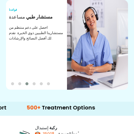
نا
فوائدنا
ت
مستشار طبي
مساعدة
ت
احصل على دعم منتظم من
مستشارينا الطبيين ذوي الخبرة. نقدم
ا
لك أفضل النصائح والإرشادات.
ي
ة
500+
Treatment Options
ركبة
إستبدال
*
$3500
تبدأ الحزمة في