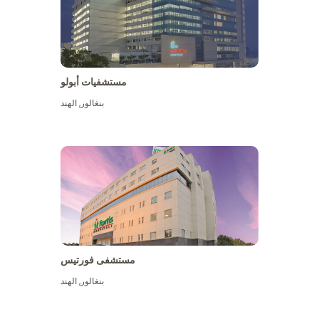
مستشفيات أبولو
بنغالور
,
الهند
عرض المزيد
مستشفى فورتيس
بنغالور
,
الهند