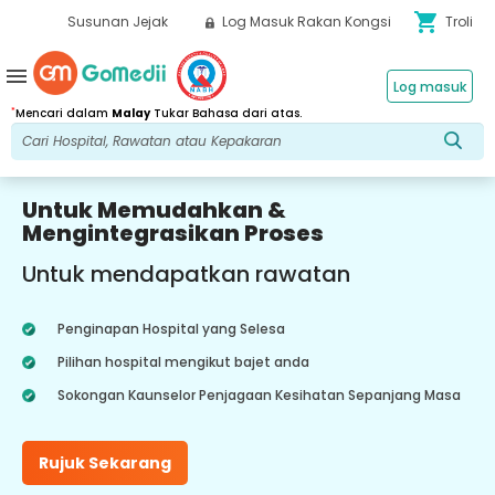
shopping_cart
Susunan Jejak
Log Masuk Rakan Kongsi
Troli
menu
Log masuk
*
Mencari dalam
Malay
Tukar Bahasa dari atas.
Untuk Memudahkan &
Mengintegrasikan Proses
Untuk mendapatkan rawatan
Penginapan Hospital yang Selesa
Pilihan hospital mengikut bajet anda
Sokongan Kaunselor Penjagaan Kesihatan Sepanjang Masa
Rujuk Sekarang