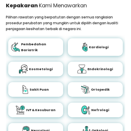
Kepakaran
Kami Menawarkan
Pilihan rawatan yang berpatutan dengan semua rangkaian
prosedur perubatan yang mungkin untuk dipilih dengan kualiti
penjagaan kesihatan terbaik di negara ini.
Pembedahan
Kardiologi
Bariatrik
Kosmetologi
Endokrinologi
Sakit Puan
Ortopedik
IVF & Kesuburan
Nefrologi
Neurologi
Onkologi