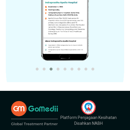
Platform Penjagaan Kesihatan
Disahkan NABH