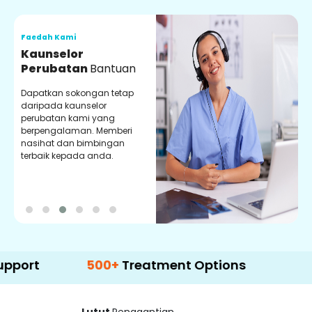
Faedah Kami
F
Kaunselor
V
Perubatan
Bantuan
P
Dapatkan sokongan tetap
P
daripada kaunselor
d
perubatan kami yang
p
berpengalaman. Memberi
m
nasihat dan bimbingan
m
terbaik kepada anda.
p
k
500+
Treatment Options