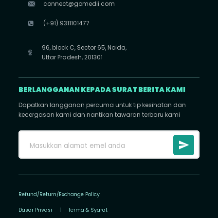
connect@gomedii.com
(+91) 9311101477
96, block C, Sector 65, Noida,
Uttar Pradesh, 201301
BERLANGGANAN KEPADA SURAT BERITA KAMI
Dapatkan langganan percuma untuk tip kesihatan dan
kecergasan kami dan nantikan tawaran terbaru kami
Refund/Return/Exchange Policy
Dasar Privasi
|
Terma & Syarat