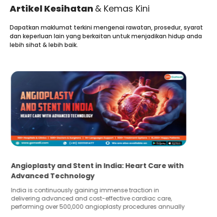
Artikel Kesihatan
& Kemas Kini
Dapatkan maklumat terkini mengenai rawatan, prosedur, syarat
dan keperluan lain yang berkaitan untuk menjadikan hidup anda
lebih sihat & lebih baik.
5 Essential Steps for Effective Human Sperm
Collection and Processing Methods
Human sperm collection and processing are critical steps
in advanced reproductive techniques like In Vitro
Fertilization (IVF) and intrauterine insemination (IUI). These
methods enable medical professionals to tackle fertility