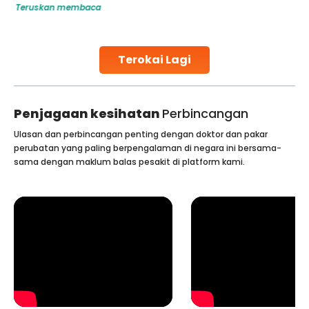
Teruskan membaca
challenges and help couples achieve their dream of
parenthood. Skilled technicians collect sperm using
specialized procedures to ensure optimal quality. Once
collected, they process the
Terokai Lagi
Continue Reading
Penjagaan kesihatan
Perbincangan
Ulasan dan perbincangan penting dengan doktor dan pakar
perubatan yang paling berpengalaman di negara ini bersama-
sama dengan maklum balas pesakit di platform kami.