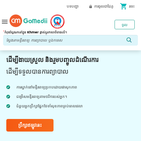
shopping_cart
បទបញ្ជា
ការចូលជាដៃគូ
រទេះ
menu
ចូល
*
កំពុងស្វែងរកនៅក្នុង
Khmer
ផ្លាស់ប្តូរភាសាពីខាងលើ។
ដើម្បីងាយស្រួល និងរួមបញ្ចូលដំណើរការ
ដើម្បីទទួលបានការព្យាបាល
ការស្នាក់នៅមន្ទីរពេទ្យប្រកបដោយផាសុកភាព
ជម្រើសមន្ទីរពេទ្យតាមថវិការបស់អ្នក។
ជំនួយអ្នកប្រឹក្សាផ្នែកថែទាំសុខភាពគ្រប់ពេលវេលា
ប្រឹក្សាឥឡូវនេះ