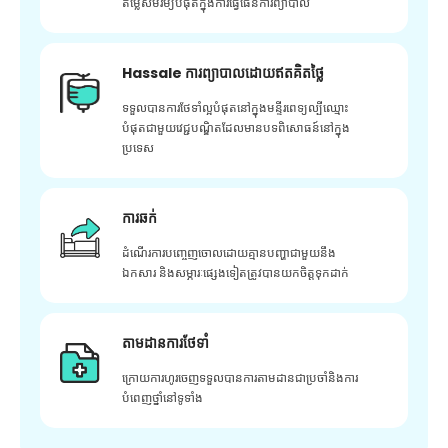
តម្លៃសមរម្យបំផុតក្នុងការធ្វើផែនការព្យាបាល
Hassale ការព្យាបាលដោយឥតគិតថ្លៃ
ទទួលបានការថែទាំល្អបំផុតនៅក្នុងមន្ទីរពេទ្យល្បីឈ្មោះ
បំផុតជាមួយវេជ្ជបណ្ឌិតដែលមានបទពិសោធន៍នៅក្នុង
ប្រទេស
ការឆក់
ដំណើរការបញ្ចេញចោលដោយគ្មានបញ្ហាជាមួយនឹង
ឯកសារ និងសម្ភារៈផ្សេងទៀតត្រូវបានយកចិត្តទុកដាក់
តាមដានការថែទាំ
ក្រោយ​ការ​ហូរ​ចេញ​ទទួល​បាន​ការ​តាមដាន​ជា​ប្រចាំ​និង​ការ​
បំពេញ​ថ្នាំ​នៅ​ទូទាំង​