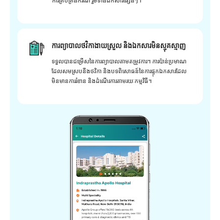
ការគ្រប់គ្រងករណី រួមទាំងឯកសារផ្សេងៗ។
ការព្យាបាលថវិកាងាយស្រួល និងឯកសារមិនស្មុគស្មាញ
ទទួលបានជម្រើសនៃការព្យាបាលតាមតម្រូវការ។ ការប៉ាន់ប្រមាណ
ដែលសមស្របនឹងថវិកា និងបទពិសោធន៍នៃការផ្ទុកឯកសារដែល
មិនមានការរំខាន និងដំណើរការតាមរយៈកម្មវិធី។