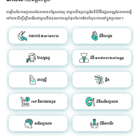
ជម្រើសនៃការព្យាបាលដែលមានតម្លៃសមរម្យ ជាមួយនឹងគ្រប់ជួរនៃនីតិវិធីវេជ្ជសាស្រ្តដែលអាចធ្វើ
ទៅបានដើម្បីជ្រើសរើសជាមួយនឹងគុណភាពល្អបំផុតនៃការថែទាំសុខភាពនៅក្នុងប្រទេស។
ការវះកាត់ Bariatric
ជំងឺបេះដូង
កែសម្ផស្ស
ជំងឺ endocrinology
រោគស្ត្រី
ឆ្អឹង
IVF និងការមានកូន
ជំងឺសរសៃប្រសាទ
សរសៃប្រសាទ
ជំងឺមហារីក