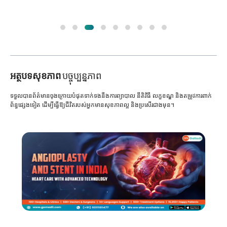
អត្ថបទសុខភាព
បច្ចុប្បន្នភាព
ទទួលបានព័ត៌មានចុងក្រោយបំផុតទាក់ទងនឹងការព្យាបាល នីតិវិធី លក្ខខណ្ឌ និងតម្រូវការពាក់
ព័ន្ធផ្សេងទៀត ដើម្បីធ្វើឱ្យជីវិតរបស់អ្នកមានសុខភាពល្អ និងប្រសើរជាងមុន។