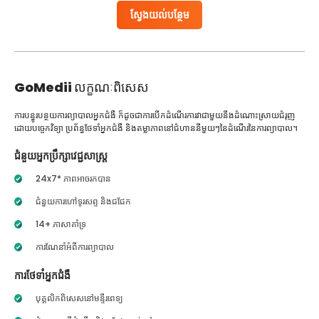
ស្វែងយល់បន្ថែម
GoMedii
លក្ខណៈពិសេស
ការបន្ធូរបន្ថយការព្យាបាលអ្នកជំងឺ ក៏ដូចជាការបើកដំណើរការវាជាមួយនឹងដំណោះស្រាយជំរុញ
ដោយបច្ចេកវិទ្យា ប្រព័ន្ធថែទាំអ្នកជំងឺ និងតម្លាភាពនៅជំហាននីមួយៗនៃដំណើរនៃការព្យាបាល។
ជំនួយអ្នកប្រឹក្សាវេជ្ជសាស្ត្រ
24x7* ភាពអាចរកបាន
ជំនួយការហៅទូរសព្ទ និងជជែក
14+ ភាសាគាំទ្រ
ការណែនាំអំពីការព្យាបាល
ការថែទាំអ្នកជំងឺ
បុគ្គលិកពិសេសនៅមន្ទីរពេទ្យ