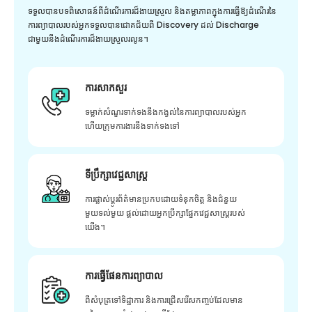
ទទួលបានបទពិសោធន៍ពីដំណើរការដ៏ងាយស្រួល និងតម្លាភាពក្នុងការធ្វើឱ្យដំណើរនៃ
ការព្យាបាលរបស់អ្នកទទួលបានជោគជ័យពី Discovery ដល់ Discharge
ជាមួយនឹងដំណើរការដ៏ងាយស្រួលរលូន។
ការសាកសួរ
ទម្លាក់សំណួរទាក់ទងនឹងកង្វល់នៃការព្យាបាលរបស់អ្នក
ហើយក្រុមការងារនឹងទាក់ទងទៅ
ទីប្រឹក្សាវេជ្ជសាស្ត្រ
ការផ្លាស់ប្តូរព័ត៌មានប្រកបដោយទំនុកចិត្ត និងជំនួយ
មួយទល់មួយ ផ្តល់ដោយអ្នកប្រឹក្សាផ្នែកវេជ្ជសាស្រ្តរបស់
យើង។
ការធ្វើផែនការព្យាបាល
ពីសំបុត្រទៅទិដ្ឋាការ និងការជ្រើសរើសកញ្ចប់ដែលមាន