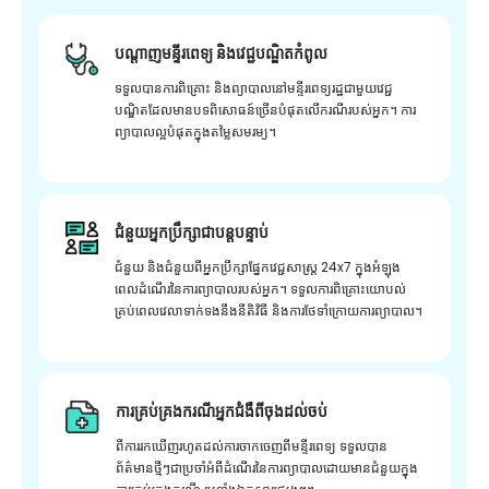
បណ្តាញមន្ទីរពេទ្យ និងវេជ្ជបណ្ឌិតកំពូល
ទទួលបានការពិគ្រោះ និងព្យាបាលនៅមន្ទីរពេទ្យរដ្ឋជាមួយវេជ្ជ
បណ្ឌិតដែលមានបទពិសោធន៍ច្រើនបំផុតលើករណីរបស់អ្នក។ ការ
ព្យាបាលល្អបំផុតក្នុងតម្លៃសមរម្យ។
ជំនួយអ្នកប្រឹក្សាជាបន្តបន្ទាប់
ជំនួយ និងជំនួយពីអ្នកប្រឹក្សាផ្នែកវេជ្ជសាស្រ្ត 24x7 ក្នុងអំឡុង
ពេលដំណើរនៃការព្យាបាលរបស់អ្នក។ ទទួលការពិគ្រោះយោបល់
គ្រប់ពេលវេលាទាក់ទងនឹងនីតិវិធី និងការថែទាំក្រោយការព្យាបាល។
ការគ្រប់គ្រងករណីអ្នកជំងឺពីចុងដល់ចប់
ពីការរកឃើញរហូតដល់ការចាកចេញពីមន្ទីរពេទ្យ ទទួលបាន
ព័ត៌មានថ្មីៗជាប្រចាំអំពីដំណើរនៃការព្យាបាលដោយមានជំនួយក្នុង