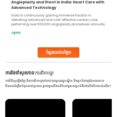
Angioplasty and Stent in India: Heart Care with
Advanced Technology
India is continuously gaining immense traction in
delivering advanced and cost-effective cardiac care,
performing over 500,000 angioplasty procedures annually
with a success rate exceeding 90%. Patients across the
បន្តអាន
globe are searching for treatments like angioplasty and
stent placement in Indian hospitals, owing to the
combination of high-quality care and affordability.
Studies, such as one published
ស្វែងយល់បន្ថែម
Continue Reading
ការ​ថែទាំ​សុខភាព
ការពិភាក្សា
ការពិនិត្យឡើងវិញ និងការពិភាក្សាសំខាន់ៗជាមួយវេជ្ជបណ្ឌិត និងអ្នកជំនាញដែលមានបទ
ពិសោធន៍ច្រើនបំផុតរបស់ប្រទេស រួមជាមួយនឹងមតិកែលម្អរបស់អ្នកជំងឺនៅលើវេទិការបស់យើង។