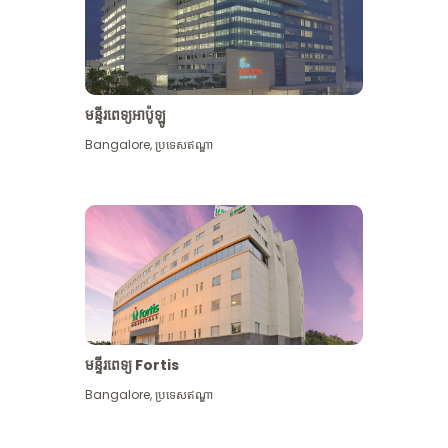
មន្ទីរពេទ្យអាប៉ូឡូ
Bangalore
,
ប្រទេសឥណ្ឌា
មើល​ច្រើន​ទៀត
មន្ទីរពេទ្យ Fortis
Bangalore
,
ប្រទេសឥណ្ឌា