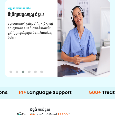
អត្ថប្រយោជន៍របស់យើង។
អត
ទីប្រឹក្សាវេជ្ជសាស្ត្រ
ជំនួយ
វ
យ
ទទួលបានការគាំទ្រជាប្រចាំពីអ្នកប្រឹក្សាវេជ្ជ
សាស្ត្រដែលមានបទពិសោធន៍របស់យើង។
ក
ផ្តល់ឱ្យអ្នកនូវដំបូន្មាន និងការណែនាំដ៏ល្អ
វ
បំផុត។
ប
ក្
ព
ឡ
14+
Language Support
500+
Treatment O
ជង្គង់
ការជំនួស
*
កញ្ចប់ចាប់ផ្តើមនៅ
$3500