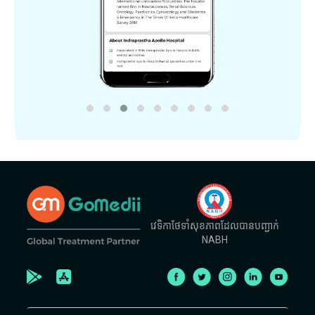
វេទិកាថែទាំសុខភាពដែលបានបញ្ជាក់
NABH