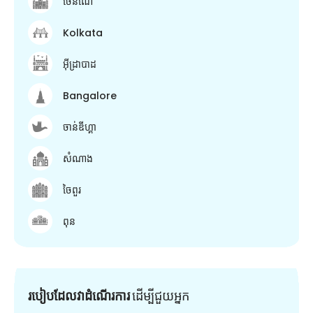
ចេនណៃ
Kolkata
អ៊ីដ្រាបាដ
Bangalore
ចាន់ឌីហ្គា
សំណាង
ចៃពួរ
ពុន
របៀបដែលវាដំណើរការ
ដើម្បី​ជួយ​អ្នក