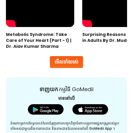
Metabolic Syndrome: Take
Surprising Reasons fo
Care of Your Heart (Part - 1) |
in Adults By Dr. Mudas
Dr. Ajay Kumar Sharma
មើលទាំងអស់
ទាញយក
កម្មវិធី GoMedii
មាននៅលើ
ដំណោះស្រាយតែមួយគត់ដែលជំរុញដោយបច្ចេកវិទ្យាចំពោះតម្រូវការវេជ្ជសាស្រ្តរបស់អ្នក
ទាំងអស់ជាមួយនឹងការតាមដាន និងតាមដានដែលមាននៅលើ GoMedii App ។