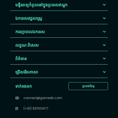
មន្ទីរពេទ្យកំពូលនៅក្នុងប្រទេសឥណ្ឌា
ឯកទេសវេជ្ជសាស្ត្រ
ការព្យាបាលឯកទេស
លក្ខណៈពិសេស
ព័ត៌មាន
ជ្រើសរើស​ភាសា
ទាក់ទងមក
ក្លាយជាដៃគូ
connect@gomedii.com
(+91) 9311101477