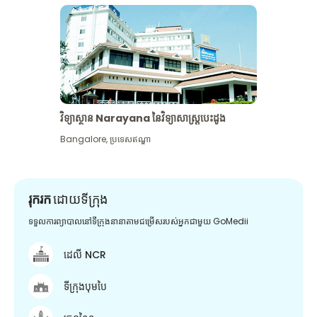
វិទ្យាស្ថាន Narayana នៃវិទ្យាសាស្រ្តបេះដូង
Bangalore
,
ប្រទេសឥណ្ឌា
រុករក
ដោយទីក្រុង
ទទួលការព្យាបាលនៅទីក្រុងនានាតាមជម្រើសរបស់អ្នកជាមួយ GoMedii
ដេលី NCR
ទីក្រុងបុមបៃ