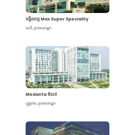
មន្ទីរពេទ្យ Max Super Speciality
ដេលី
,
ប្រទេសឥណ្ឌា
Medanta ឱសថ
ហ្គូរូក្រាម
,
ប្រទេសឥណ្ឌា