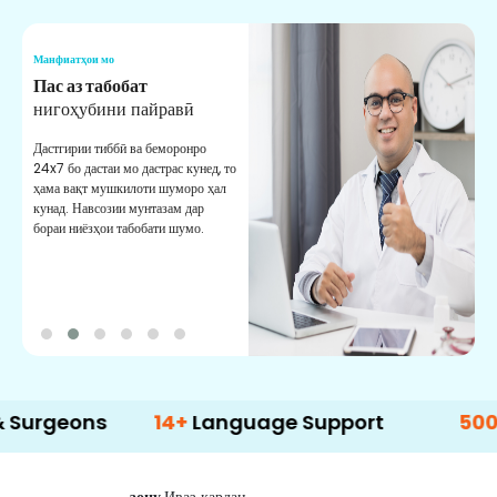
Манфиатҳои мо
М
Мушовири тиббӣ
Ёрӣ
В
М
Аз мушовирони тиббии ботаҷрибаи
мо мунтазам дастгирӣ гиред. Ба
М
шумо маслиҳат ва роҳнамоии
б
беҳтарин медиҳад.
д
б
ns
14+
Language Support
500+
Treatm