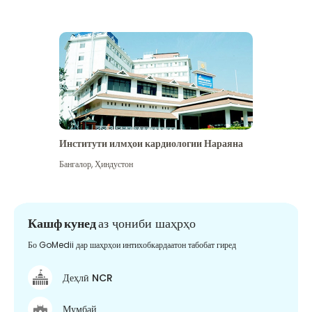
Институти илмҳои кардиологии Нараяна
Бангалор
,
Ҳиндустон
Кашф кунед
аз ҷониби шаҳрҳо
Бо GoMedii дар шаҳрҳои интихобкардаатон табобат гиред
Деҳлӣ NCR
Мумбай