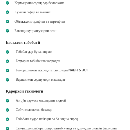
Кормандони содиқ дар беморхона
Кӯмаки сафар ва манзил
Объектҳои гирифтан ва партофтан
Раванди ҳуҷҷатгузории осон
Бастаҳои табобатӣ
Табобат дар буҷаи шумо
Беҳтарин табибон ва ҷарроҳон
Беморхонаҳои аккредитатсияшудаи NABH & JCI
Вариантҳои сершумори машварат
Қарорҳои технологӣ
Аз рӯи дархост машварати видеоӣ
Сабти саломатии бехатар
Табобати худро пайгирӣ ва ба нақша гиред
Санҷишҳои лабораториро китоб кунед ва доруҳоро онлайн фармоиш