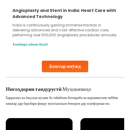
Angioplasty and Stent in India: Heart Care with
Advanced Technology
India is continuously gaining immense traction in
delivering advanced and cost-effective cardiac care,
performing over 500,000 angioplasty procedures annually
with a success rate exceeding 90%. Patients across the
Хонданро идома диҳед
globe are searching for treatments like angioplasty and
stent placement in Indian hospitals, owing to the
combination of high-quality care and affordability.
Studies, such as one published
Бештар омӯзед
Continue Reading
Нигоҳдории тандурустӣ
Муҳокимаҳо
Баррасиҳо ва баҳсҳои муҳим бо табибони ботаҷриба ва коршиносони тиббии
кишвар дар баробари фикру мулоҳизаҳои беморон дар платформаи мо.