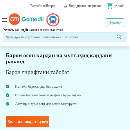
shopping_cart
Тартиби пайгирӣ
Воридшавии шарикон
Ароба
menu
Даромад
*
Ҷустуҷӯ дар
Tajik
Забонро аз боло иваз кунед.
Барои осон кардан ва муттаҳид кардани
раванд
Барои гирифтани табобат
Истгоҳи бароҳат дар беморхона
Интихоби беморхона мувофиқи буҷаи шумо
Дастгирии ҳама вақт дар соҳаи тандурустӣ
Ҳоло машварат кунед