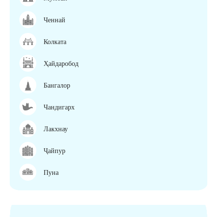
Ченнай
Колката
Ҳайдаробод
Бангалор
Чандигарх
Лакхнау
Ҷайпур
Пуна