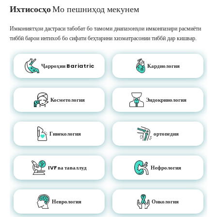
Ихтисосҳо
Мо пешниҳод мекунем
Имкониятҳои дастраси табобат бо тамоми диапазонҳои имконпазири расмиёти
тиббӣ барои интихоб бо сифати беҳтарини хизматрасонии тиббӣ дар кишвар.
Ҷарроҳии Bariatric
Кардиология
Косметология
Эндокринология
Гинекология
ортопедия
IVF ва таваллуд
Нефрология
Неврология
Онкология