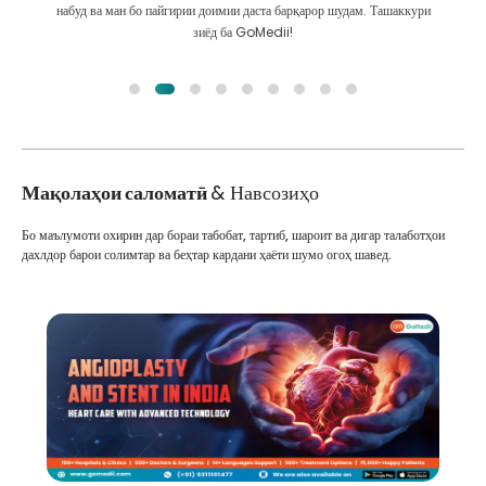
ҳатто пас аз табобат бо мо робитаи бузург доранд
Мақолаҳои саломатӣ
& Навсозиҳо
Бо маълумоти охирин дар бораи табобат, тартиб, шароит ва дигар талаботҳои
дахлдор барои солимтар ва беҳтар кардани ҳаёти шумо огоҳ шавед.