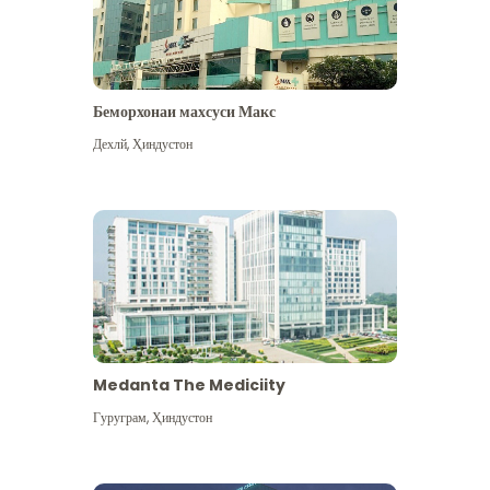
Беморхонаи махсуси Макс
Дехлй
,
Ҳиндустон
Medanta The Mediciity
Гуруграм
,
Ҳиндустон