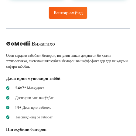
Бештар омӯзед
GoMedii
Вижагиҳо
Осон кардани табобати беморон, инчунин имкон додани он бо ҳалли
технологияҳо, системаи нигоҳубини беморон ва шаффофият дар ҳар як қадами
сафари табобат.
Дастгирии мушовири тиббӣ
24x7* Мавҷудият
Дастгирии занг ва сӯҳбат
14+ Дастгирии забонҳо
Тавсияҳо оид ба табобат
Нигоҳубини беморон