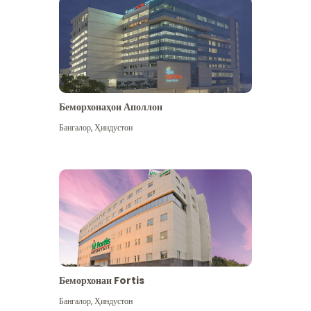
Беморхонаҳои Аполлон
Бангалор
,
Ҳиндустон
Бештар дидан
Беморхонаи Fortis
Бангалор
,
Ҳиндустон