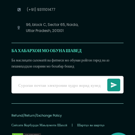
(+91) 9311101477
96, block C, Sector 65, Noida,
Uttar Pradesh, 201301
БА ХАБАРХОИ МО ОБУНА ШАВЕД
Ба маслиҳати саломатӣ ва фитнеси мо обунаи ройгон гиред ва аз
пешниҳодҳои охирини мо бохабар бошед
Refund/Return/Exchange Policy
Сиёсати Корбурди Маълумоти Шахсӣ
|
Шартҳо ва шартҳо