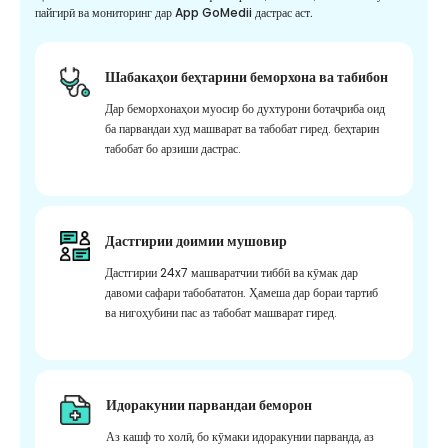
пайгирӣ ва мониторинг дар App GoMedii дастрас аст.
Шабакаҳои беҳтарини беморхона ва табибон
Дар беморхонаҳои муосир бо духтурони ботаҷриба оид
ба парвандаи худ машварат ва табобат гиред. беҳтарин
табобат бо арзиши дастрас.
Дастгирии доимии мушовир
Дастгирии 24x7 машваратчии тиббӣ ва кӯмак дар
давоми сафари табобататон. Ҳамеша дар бораи тартиб
ва нигоҳубини пас аз табобат машварат гиред.
Идоракунии парвандаи беморон
Аз кашф то холӣ, бо кӯмаки идоракунии парванда, аз