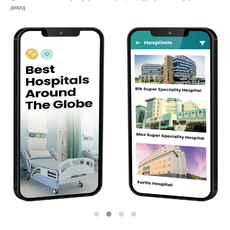
диҳед