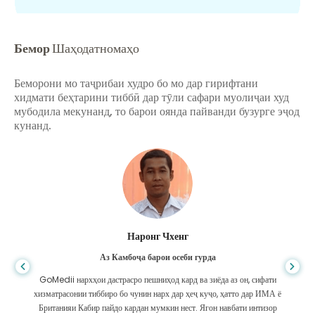
Бемор
Шаҳодатномаҳо
Беморони мо таҷрибаи худро бо мо дар гирифтани
хидмати беҳтарини тиббӣ дар тӯли сафари муолиҷаи худ
мубодила мекунанд, то барои оянда пайванди бузурге эҷод
кунанд.
Шандха Дас
Аз Бангладеш барои гастроэнтерология
Ман ба писарам ва дастаи олиҷаноби GoMedii, ки дар сафари ман аз
ё
Бангладеш ба Ҳиндустон барои табобат ба ман кӯмак карданд, ташаккур
гуфтам. Мо дар интихоби GoMedii интихоби дуруст кардем. Онҳо