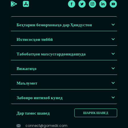
Беҳтарин беморхонаҳо дар Ҳиндустон
Ихтисосҳои тиббӣ
Табобатҳои махсусгардонидашуда
Вижагиҳо
Маълумот
Забонро интихоб кунед
Дар тамос шавед
ШАРИК ШАВЕД
connect@gomedii.com