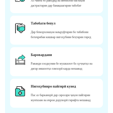
Аз чипта то раводид ва интихоби бастаҳои
дастрастарин дар банақшагирии табобат
Табобати бепул
Дар беморхонаҳои маъруфтарин бо табибони
ботаҷрибаи кишвар нигоҳубини беҳтарин гиред
Баровардани
Раванди озодкунии бе мушкилот бо ҳуҷҷатҳо ва
дигар иншоотҳо ғамхорӣ карда мешавад
Нигоҳубинро пайгирӣ кунед
Пас аз барканорӣ дар саросари ҷаҳон пайгирии
мунтазам ва иҷрои доруворӣ гирифта мешавад