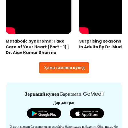
Metabolic Syndrome: Take
Surprising Reasons fo
Care of Your Heart (Part - 1) |
in Adults By Dr. Mudas
Dr. Ajay Kumar Sharma
Ҳама тамошо кунед
Зеркашӣ кунед
Барномаи GoMedii
Дар дастрас
Ҳалли ягонаи ба технология асосёфта барои ҳама ниёзҳои тиббии шумо бо