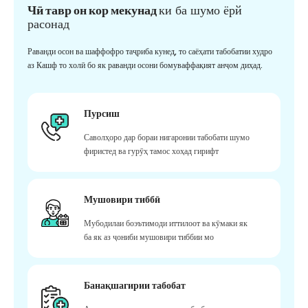
Чӣ тавр он кор мекунад
ки ба шумо ёрй
расонад
Раванди осон ва шаффофро таҷриба кунед, то саёҳати табобатии худро
аз Кашф то холӣ бо як раванди осони бомуваффақият анҷом диҳад.
Пурсиш
Саволҳоро дар бораи нигаронии табобати шумо
фиристед ва гурӯҳ тамос хоҳад гирифт
Мушовири тиббӣ
Мубодилаи боэътимоди иттилоот ва кӯмаки як
ба як аз ҷониби мушовири тиббии мо
Банақшагирии табобат