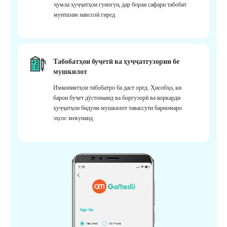
ҷумла ҳуҷҷатҳои гуногун, дар бораи сафари табобат
мунтазам навсозӣ гиред.
Табобатҳои буҷетӣ ва ҳуҷҷатгузории бе
мушкилот
Имкониятҳои табобатро ба даст оред. Ҳисобҳо, ки
барои буҷет дӯстонаанд ва боргузорӣ ва коркарди
ҳуҷҷатҳои бидуни мушкилот тавассути барномаро
эҳсос мекунанд.