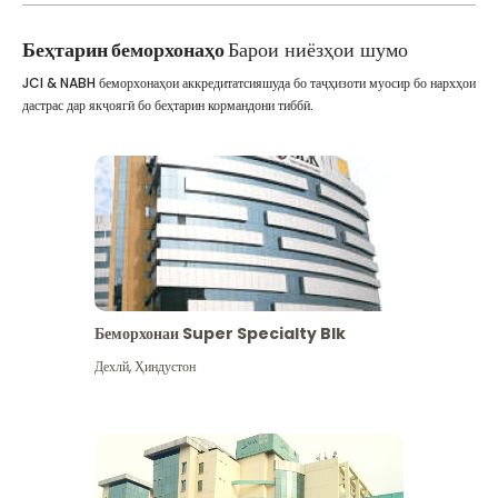
Беҳтарин беморхонаҳо
Барои ниёзҳои шумо
JCI & NABH беморхонаҳои аккредитатсияшуда бо таҷҳизоти муосир бо нархҳои
дастрас дар якҷоягӣ бо беҳтарин кормандони тиббӣ.
Беморхонаи Super Specialty Blk
Дехлй
,
Ҳиндустон