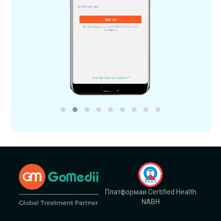
Платформаи Certified Health
NABH