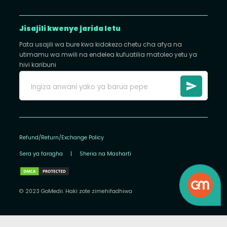
Jisajili kwenye jarida letu
Pata usajili wa bure kwa kidokezo chetu cha afya na
utimamu wa mwili na endelea kufuatilia matoleo yetu ya
hivi karibuni
Refund/Return/Exchange Policy
Sera ya faragha
|
Sheria na Masharti
© 2023 GoMedii. Haki zote zimehifadhiwa