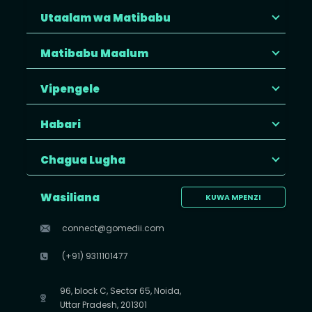
Utaalam wa Matibabu
Matibabu Maalum
Vipengele
Habari
Chagua Lugha
Wasiliana
KUWA MPENZI
connect@gomedii.com
(+91) 9311101477
96, block C, Sector 65, Noida,
Uttar Pradesh, 201301