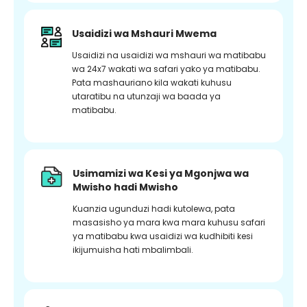
Usaidizi wa Mshauri Mwema
Usaidizi na usaidizi wa mshauri wa matibabu
wa 24x7 wakati wa safari yako ya matibabu.
Pata mashauriano kila wakati kuhusu
utaratibu na utunzaji wa baada ya
matibabu.
Usimamizi wa Kesi ya Mgonjwa wa
Mwisho hadi Mwisho
Kuanzia ugunduzi hadi kutolewa, pata
masasisho ya mara kwa mara kuhusu safari
ya matibabu kwa usaidizi wa kudhibiti kesi
ikijumuisha hati mbalimbali.