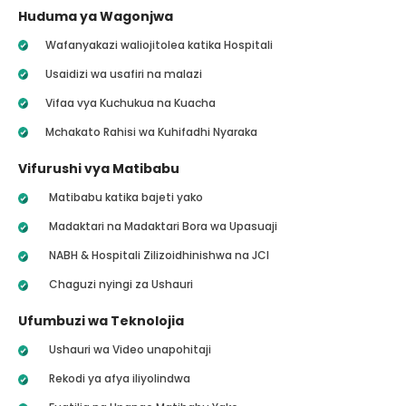
Huduma ya Wagonjwa
Wafanyakazi waliojitolea katika Hospitali
Usaidizi wa usafiri na malazi
Vifaa vya Kuchukua na Kuacha
Mchakato Rahisi wa Kuhifadhi Nyaraka
Vifurushi vya Matibabu
Matibabu katika bajeti yako
Madaktari na Madaktari Bora wa Upasuaji
NABH & Hospitali Zilizoidhinishwa na JCI
Chaguzi nyingi za Ushauri
Ufumbuzi wa Teknolojia
Ushauri wa Video unapohitaji
Rekodi ya afya iliyolindwa