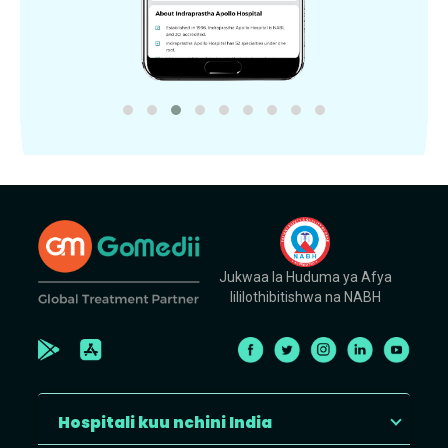
Jukwaa la Huduma ya Afya
lililothibitishwa na NABH
Hospitali kuu nchini India