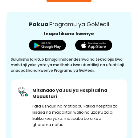
Pakua
Programu ya GoMedii
Inapatikana kwenye
Suluhisho la kituo kimoja linaloendeshwa na teknolojia kwa
mahitaji yako yote ya matibabu kwa ufuatiliaji na ufuatiliaji
unaopatikana kwenye Programu ya GoMedii.
Mitandao ya Juu ya Hospitali na
Madaktari
Pata ushauri na matibabu katika hospitali za
kisasa na madaktari walio na uzoefu zaidi
katika kesi yako. matibabu bora kwa
gharama nafuu.