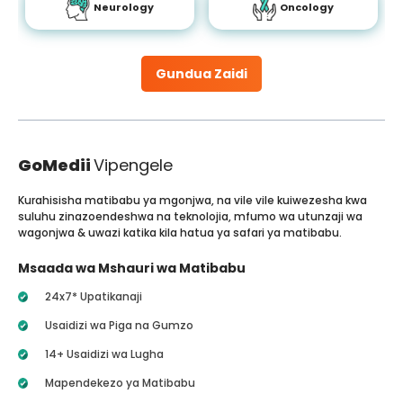
Neurology
Oncology
Gundua Zaidi
GoMedii
Vipengele
Kurahisisha matibabu ya mgonjwa, na vile vile kuiwezesha kwa
suluhu zinazoendeshwa na teknolojia, mfumo wa utunzaji wa
wagonjwa & uwazi katika kila hatua ya safari ya matibabu.
Msaada wa Mshauri wa Matibabu
24x7* Upatikanaji
Usaidizi wa Piga na Gumzo
14+ Usaidizi wa Lugha
Mapendekezo ya Matibabu