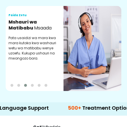
Faida Zetu
F
Mshauri wa
V
Matibabu
Msaada
U
Pata usaidizi wa mara kwa
U
mara kutoka kwa washauri
m
wetu wa matibabu wenye
z
uzoefu. Kukupa ushauri na
w
mwongozo bora.
b
ge Support
500+
Treatment Options