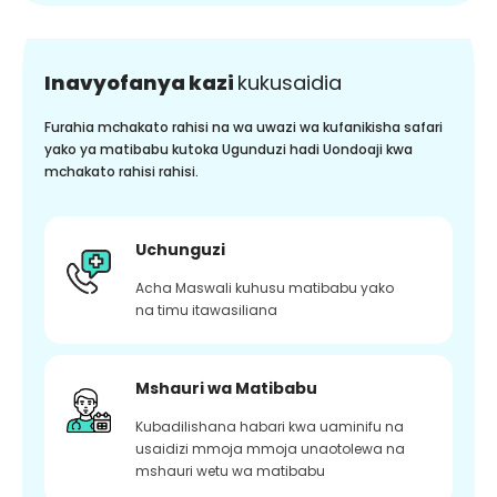
Inavyofanya kazi
kukusaidia
Furahia mchakato rahisi na wa uwazi wa kufanikisha safari
yako ya matibabu kutoka Ugunduzi hadi Uondoaji kwa
mchakato rahisi rahisi.
Uchunguzi
Acha Maswali kuhusu matibabu yako
na timu itawasiliana
Mshauri wa Matibabu
Kubadilishana habari kwa uaminifu na
usaidizi mmoja mmoja unaotolewa na
mshauri wetu wa matibabu