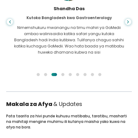
Shandha Das
Kutoka Bangladesh kwa Gastroenterology
Nimemshukuru mwanangu na timu mahiri ya GoMedii
ambao walinisaidia katika safari yangu kutoka
Bangladesh hadi India kutibiwa. Tulifanya chaguo sahihi
katika kuchagua GoMedii. Wao hata baada ya matibabu
huweka dhamana kubwa na sisi
Makala za Afya
& Updates
Pata taarifa za hivi punde kuhusu matibabu, taratibu, masharti
na mahitaji mengine muhimu ili kufanya maisha yako kuwa na
afya na bora.