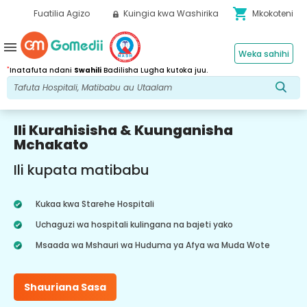
shopping_cart
Fuatilia Agizo
Kuingia kwa Washirika
Mkokoteni
menu
Weka sahihi
*
Inatafuta ndani
Swahili
Badilisha Lugha kutoka juu.
Ili Kurahisisha & Kuunganisha
Mchakato
Ili kupata matibabu
Kukaa kwa Starehe Hospitali
Uchaguzi wa hospitali kulingana na bajeti yako
Msaada wa Mshauri wa Huduma ya Afya wa Muda Wote
Shauriana Sasa