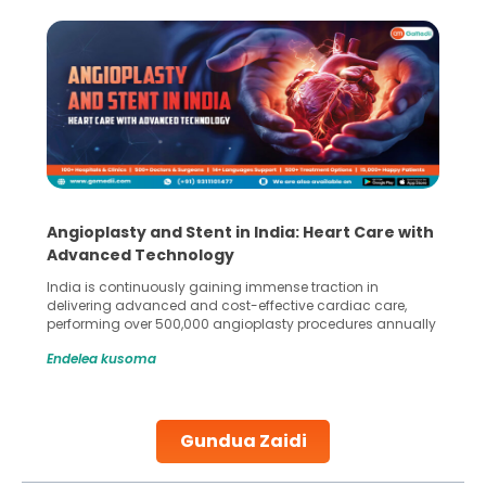
Angioplasty and Stent in India: Heart Care with
Advanced Technology
India is continuously gaining immense traction in
delivering advanced and cost-effective cardiac care,
performing over 500,000 angioplasty procedures annually
with a success rate exceeding 90%. Patients across the
Endelea kusoma
globe are searching for treatments like angioplasty and
stent placement in Indian hospitals, owing to the
combination of high-quality care and affordability.
Studies, such as one published
Gundua Zaidi
Continue Reading