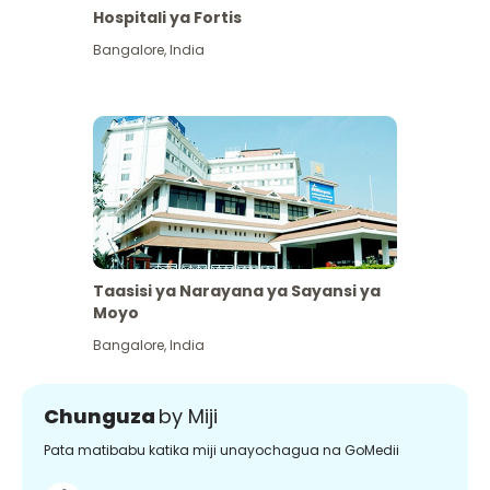
Hospitali ya Fortis
Bangalore
,
India
Taasisi ya Narayana ya Sayansi ya
Moyo
Bangalore
,
India
Chunguza
by Miji
Pata matibabu katika miji unayochagua na GoMedii