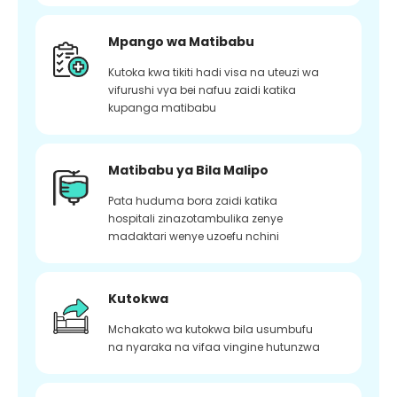
Mpango wa Matibabu
Kutoka kwa tikiti hadi visa na uteuzi wa
vifurushi vya bei nafuu zaidi katika
kupanga matibabu
Matibabu ya Bila Malipo
Pata huduma bora zaidi katika
hospitali zinazotambulika zenye
madaktari wenye uzoefu nchini
Kutokwa
Mchakato wa kutokwa bila usumbufu
na nyaraka na vifaa vingine hutunzwa