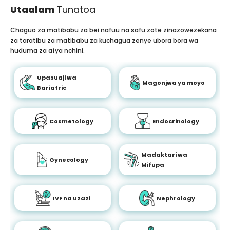
Utaalam
Tunatoa
Chaguo za matibabu za bei nafuu na safu zote zinazowezekana
za taratibu za matibabu za kuchagua zenye ubora bora wa
huduma za afya nchini.
Upasuaji wa
Magonjwa ya moyo
Bariatric
Cosmetology
Endocrinology
Madaktari wa
Gynecology
Mifupa
IVF na uzazi
Nephrology