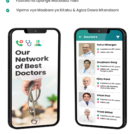
Fuatilia na Upange Matibabu Yako
Vipimo vya Maabara ya Kitabu & Agiza Dawa Mtandaoni