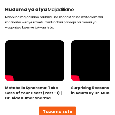
Huduma ya afya
Majadiliano
Maoni na majadiliano muhimu na madaktari na wataalam wa
matibabu wenye uzoefu zaidi nchini pamoja na maoni ya
wagonjwa kwenye jukwaa letu.
Metabolic Syndrome: Take
Surprising Reasons fo
Care of Your Heart (Part - 1) |
in Adults By Dr. Mudas
Dr. Ajay Kumar Sharma
Tazama zote