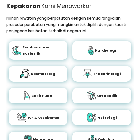
Kepakaran
Kami Menawarkan
Pilihan rawatan yang berpatutan dengan semua rangkaian
prosedur perubatan yang mungkin untuk dipilih dengan kualiti
penjagaan kesihatan terbaik di negara ini.
Pembedahan
Kardiologi
Bariatrik
Kosmetologi
Endokrinologi
Sakit Puan
Ortopedik
IVF & Kesuburan
Nefrologi
Neurologi
Onkologi