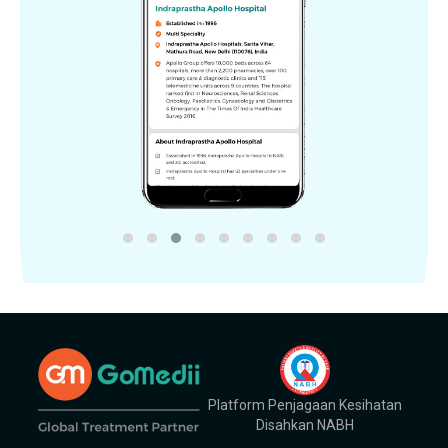
Platform Penjagaan Kesihatan
Disahkan NABH