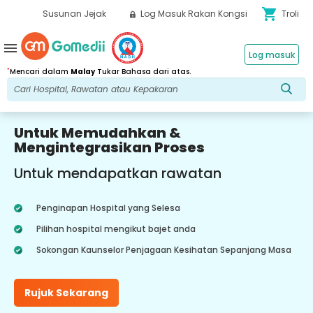
shopping_cart
Susunan Jejak
Log Masuk Rakan Kongsi
Troli
menu
Log masuk
*
Mencari dalam
Malay
Tukar Bahasa dari atas.
Untuk Memudahkan &
Mengintegrasikan Proses
Untuk mendapatkan rawatan
Penginapan Hospital yang Selesa
Pilihan hospital mengikut bajet anda
Sokongan Kaunselor Penjagaan Kesihatan Sepanjang Masa
Rujuk Sekarang