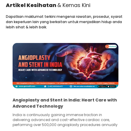
Artikel Kesihatan
& Kemas Kini
Dapatkan maklumat terkini mengenai rawatan, prosedur, syarat
dan keperluan lain yang berkaitan untuk menjadikan hidup anda
lebih sihat & lebih baik.
5 Essential Steps for Effective Human Sperm
Collection and Processing Methods
Human sperm collection and processing are critical steps
in advanced reproductive techniques like In Vitro
Fertilization (IVF) and intrauterine insemination (IUI). These
methods enable medical professionals to tackle fertility