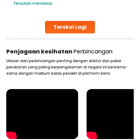
Teruskan membaca
challenges and help couples achieve their dream of
parenthood. Skilled technicians collect sperm using
specialized procedures to ensure optimal quality. Once
collected, they process the
Terokai Lagi
Continue Reading
Penjagaan kesihatan
Perbincangan
Ulasan dan perbincangan penting dengan doktor dan pakar
perubatan yang paling berpengalaman di negara ini bersama-
sama dengan maklum balas pesakit di platform kami.