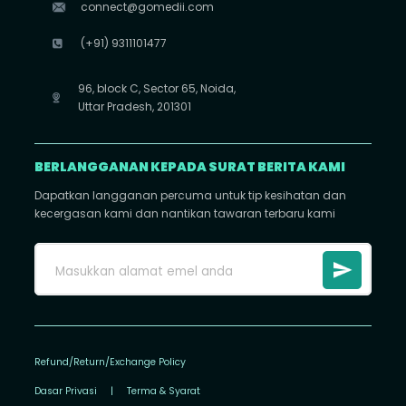
connect@gomedii.com
(+91) 9311101477
96, block C, Sector 65, Noida,
Uttar Pradesh, 201301
BERLANGGANAN KEPADA SURAT BERITA KAMI
Dapatkan langganan percuma untuk tip kesihatan dan
kecergasan kami dan nantikan tawaran terbaru kami
Refund/Return/Exchange Policy
Dasar Privasi
|
Terma & Syarat