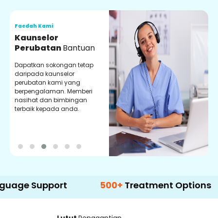
Faedah Kami
F
Kaunselor
V
Perubatan
Bantuan
P
Dapatkan sokongan tetap
P
daripada kaunselor
d
perubatan kami yang
p
berpengalaman. Memberi
m
nasihat dan bimbingan
m
terbaik kepada anda.
p
k
pport
500+
Treatment Options