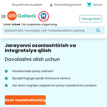
shopping_cart
Buyurtmani kuzatish
Hamkorlarga kirish
Arava
menu
Tizimga kirish
*
Izlash
Uzbek
Tilni yuqoridan o'zgartiring.
Jarayonni osonlashtirish va
integratsiya qilish
Davolashni olish uchun
Kasalxonada qulay yashash
Byudjetingizga qarab shifoxona tanlovi
Har doim sog'liqni saqlash bo'yicha maslahatchi yordami
Hozir maslahatlashing