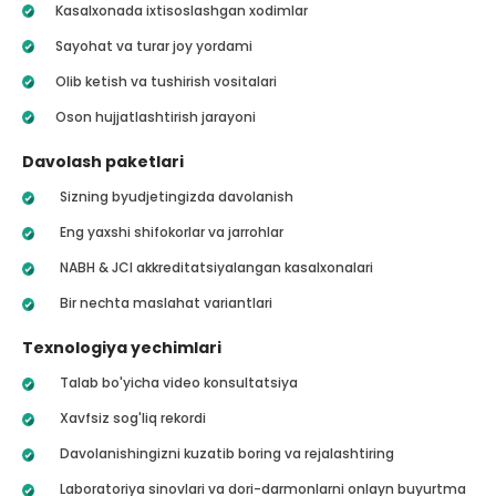
Kasalxonada ixtisoslashgan xodimlar
Sayohat va turar joy yordami
Olib ketish va tushirish vositalari
Oson hujjatlashtirish jarayoni
Davolash paketlari
Sizning byudjetingizda davolanish
Eng yaxshi shifokorlar va jarrohlar
NABH & JCI akkreditatsiyalangan kasalxonalari
Bir nechta maslahat variantlari
Texnologiya yechimlari
Talab bo'yicha video konsultatsiya
Xavfsiz sog'liq rekordi
Davolanishingizni kuzatib boring va rejalashtiring
Laboratoriya sinovlari va dori-darmonlarni onlayn buyurtma