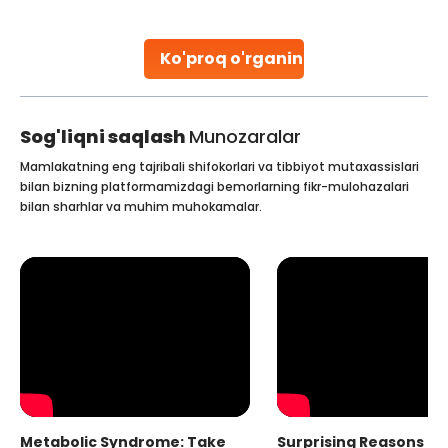
early diagnosis
Continue Reading
Ko'proq o'rganing
Sog'liqni saqlash
Munozaralar
Mamlakatning eng tajribali shifokorlari va tibbiyot mutaxassislari
bilan bizning platformamizdagi bemorlarning fikr-mulohazalari
bilan sharhlar va muhim muhokamalar.
Metabolic Syndrome: Take
Surprising Reasons fo