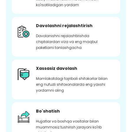
ko'rsatiladigan yordam
Davolashni rejalashtirish
Davolanishni rejalashtirishda
chiptalardan viza va eng maqbul
paketlarni tanlashgacha
Xassasiz davolash
Mamlakatdagi tajribali shifokorlar bilan
eng nufuzli shifoxonalarda eng yaxshi
yordamni oling
Bo'shatish
Hujjatlar va boshqa vositalar bilan
muammosiz tushirish jarayoni ko'rib