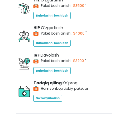
Tiz
O'zgartirish
*
Paket boshlanishi:
$3500
Baholashni boshlash
HIP
O'zgartirish
*
Paket boshlanishi:
$4000
Baholashni boshlash
IVF
Davolash
*
Paket boshlanishi:
$3200
Baholashni boshlash
Tadqiq qiling
Ko'proq
Hamyonbop tibbiy paketlar
So'rov yuborish