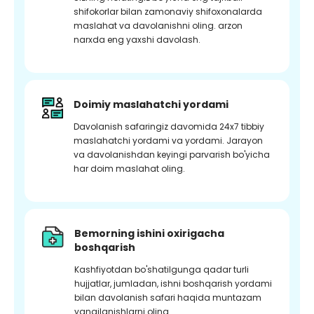
shifokorlar bilan zamonaviy shifoxonalarda
maslahat va davolanishni oling. arzon
narxda eng yaxshi davolash.
Doimiy maslahatchi yordami
Davolanish safaringiz davomida 24x7 tibbiy
maslahatchi yordami va yordami. Jarayon
va davolanishdan keyingi parvarish bo'yicha
har doim maslahat oling.
Bemorning ishini oxirigacha
boshqarish
Kashfiyotdan bo'shatilgunga qadar turli
hujjatlar, jumladan, ishni boshqarish yordami
bilan davolanish safari haqida muntazam
yangilanishlarni oling.