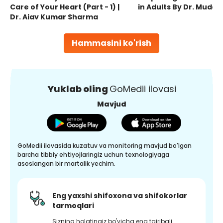
Care of Your Heart (Part - 1) |
in Adults By Dr. Mudas
Dr. Ajay Kumar Sharma
Hammasini ko'rish
Yuklab oling
GoMedii ilovasi
Mavjud
GoMedii ilovasida kuzatuv va monitoring mavjud bo'lgan
barcha tibbiy ehtiyojlaringiz uchun texnologiyaga
asoslangan bir martalik yechim.
Eng yaxshi shifoxona va shifokorlar
tarmoqlari
Sizning holatingiz bo'yicha eng tajribali