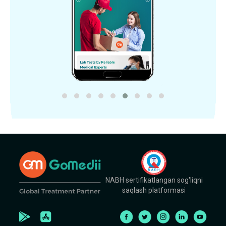
NABH sertifikatlangan sog'liqni
saqlash platformasi