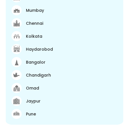
Mumbay
Chennai
Kolkata
Haydarobod
Bangalor
Chandigarh
Omad
Jaypur
Pune