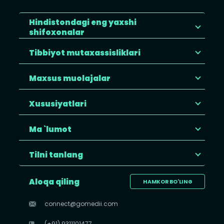
Hindistondagi eng yaxshi
shifoxonalar
Tibbiyot mutaxassisliklari
Maxsus muolajalar
Xususiyatlari
Ma `lumot
Tilni tanlang
Aloqa qiling
HAMKOR BO'LING
connect@gomedii.com
(+91) 9311101477