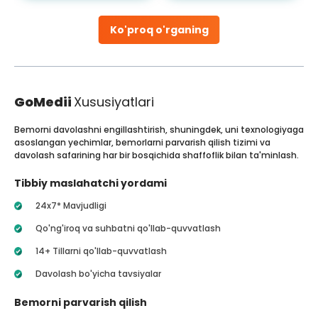
Ko'proq o'rganing
GoMedii
Xususiyatlari
Bemorni davolashni engillashtirish, shuningdek, uni texnologiyaga
asoslangan yechimlar, bemorlarni parvarish qilish tizimi va
davolash safarining har bir bosqichida shaffoflik bilan ta'minlash.
Tibbiy maslahatchi yordami
24x7* Mavjudligi
Qo'ng'iroq va suhbatni qo'llab-quvvatlash
14+ Tillarni qo'llab-quvvatlash
Davolash bo'yicha tavsiyalar
Bemorni parvarish qilish