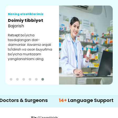
Bizning afzalliklarimiz
B
Doimiy tibbiyot
S
Bajarish
Y
m
Retsept bo'yicha
m
tasdiqlangan dori-
y
darmonlar. ilovamiz orqali
to'ldirish va oson buyurtma
bo'yicha muntazam
yangilanishlarni oling.
s & Surgeons
14+
Language Support