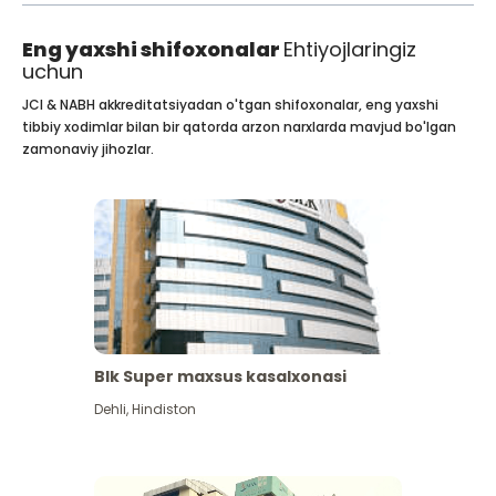
Eng yaxshi shifoxonalar
Ehtiyojlaringiz
uchun
JCI & NABH akkreditatsiyadan o'tgan shifoxonalar, eng yaxshi
tibbiy xodimlar bilan bir qatorda arzon narxlarda mavjud bo'lgan
zamonaviy jihozlar.
Blk Super maxsus kasalxonasi
Dehli
,
Hindiston