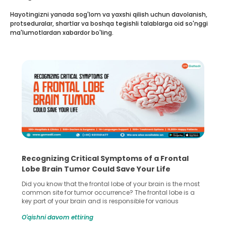
Hayotingizni yanada sog'lom va yaxshi qilish uchun davolanish,
protseduralar, shartlar va boshqa tegishli talablarga oid so'nggi
ma'lumotlardan xabardor bo'ling.
Recognizing Critical Symptoms of a Frontal
Lobe Brain Tumor Could Save Your Life
Did you know that the frontal lobe of your brain is the most
common site for tumor occurrence? The frontal lobe is a
key part of your brain and is responsible for various
important functions in your body. Any sort of damage or
O'qishni davom ettiring
harm to it can lead to serious complications. However, with