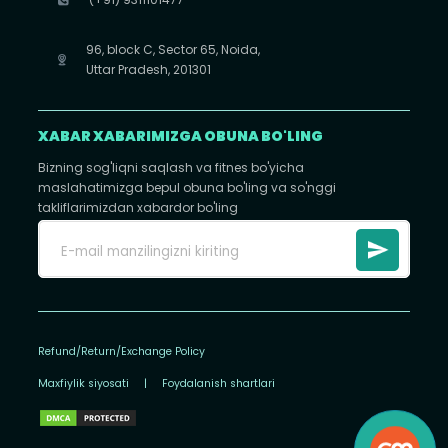
96, block C, Sector 65, Noida,
Uttar Pradesh, 201301
XABAR XABARIMIZGA OBUNA BO'LING
Bizning sog'liqni saqlash va fitnes bo'yicha
maslahatimizga bepul obuna bo'ling va so'nggi
takliflarimizdan xabardor bo'ling
Refund/Return/Exchange Policy
Maxfiylik siyosati
|
Foydalanish shartlari