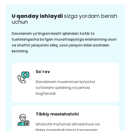
U qanday ishlaydi
sizga yordam berish
uchun
Davolanish yo'lingizni kashf qilishdan tortib to
tushirishgacha bo'lgan muvaffaqiyatga erishishning oson
va shaffof jarayonini silliq, oson jarayon bilan boshdan
kechiring.
So'rov
Davolanish muammosi bo'yicha
so'rovlarni qoldiring va jamoa
bog'lanadi
Tibbiy maslahatchi
Ishonchli ma'lumot almashinuvi va
tibbiy maslahatchimiz tomonidan