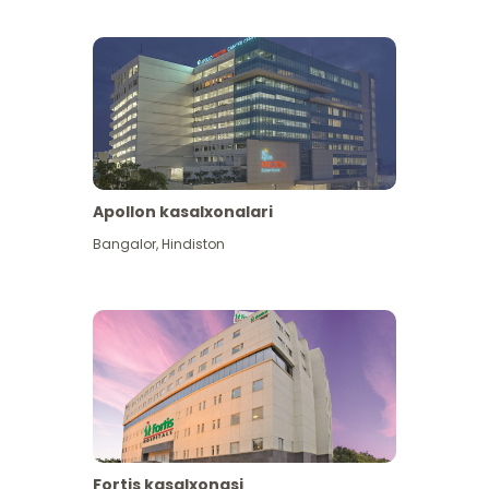
Apollon kasalxonalari
Koʻproq koʻrish
Bangalor
,
Hindiston
Fortis kasalxonasi