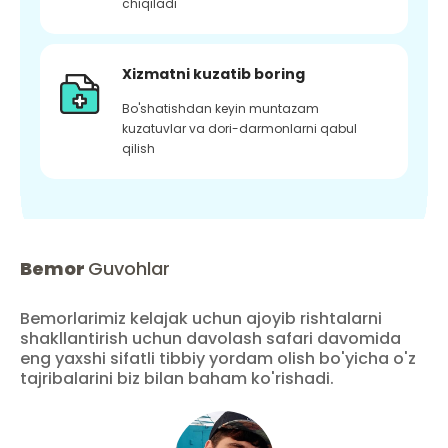
chiqiladi
Xizmatni kuzatib boring
Bo'shatishdan keyin muntazam
kuzatuvlar va dori-darmonlarni qabul
qilish
Bemor
Guvohlar
Bemorlarimiz kelajak uchun ajoyib rishtalarni
shakllantirish uchun davolash safari davomida
eng yaxshi sifatli tibbiy yordam olish bo'yicha o'z
tajribalarini biz bilan baham ko'rishadi.