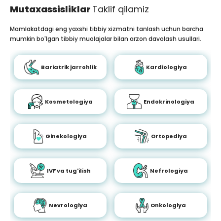
Mutaxassisliklar
Taklif qilamiz
Mamlakatdagi eng yaxshi tibbiy xizmatni tanlash uchun barcha
mumkin bo'lgan tibbiy muolajalar bilan arzon davolash usullari.
Bariatrik jarrohlik
Kardiologiya
Kosmetologiya
Endokrinologiya
Ginekologiya
Ortopediya
IVF va tug'ilish
Nefrologiya
Nevrologiya
Onkologiya