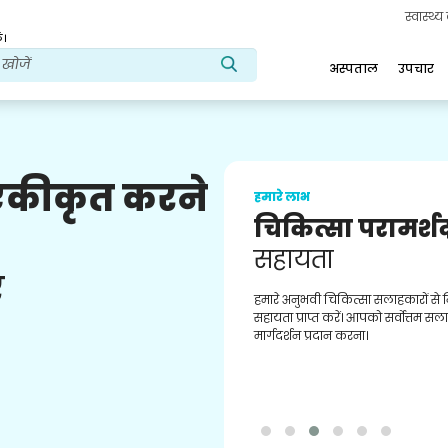
स्वास्थ्
ं।
अस्पताल
उपचार
 एकीकृत करने
हमारे लाभ
चिकित्सा परामर्श
सहायता
ए
हमारे अनुभवी चिकित्सा सलाहकारों से
सहायता प्राप्त करें। आपको सर्वोत्तम स
मार्गदर्शन प्रदान करना।