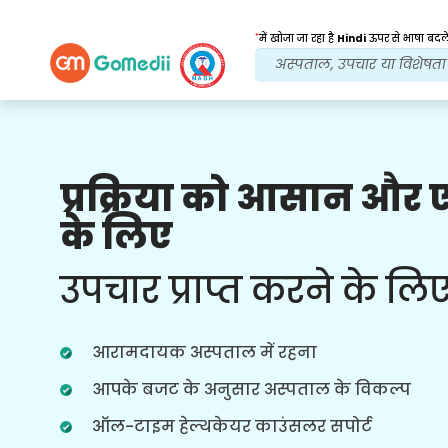
*
में खोजा जा रहा है
Hindi
ऊपर से भाषा बदले
प्रक्रिया को आसान और
हमारे लाभ
के लिए
इलाज के बाद
अनुवर्ती
देखभाल
उपचार प्राप्त करने के लि
हर समय आपकी समस्याओं का समाधान करने
वाली हमारी टीम के साथ चौबीसों घंटे चिकित्सा
और रोगी सहायता प्राप्त करें। आपके उपचार की
आरामदायक अस्पताल में रहना
जरूरतों पर नियमित अपडेट।
आपके बजट के अनुसार अस्पताल के विकल्प
ऑल-टाइम हेल्थकेयर काउंसलर सपोर्ट