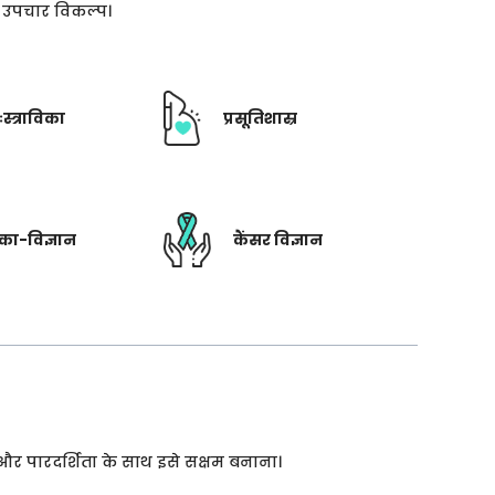
ती उपचार विकल्प।
ःस्त्राविका
प्रसूतिशास्र
रिका-विज्ञान
कैंसर विज्ञान
 और पारदर्शिता के साथ इसे सक्षम बनाना।