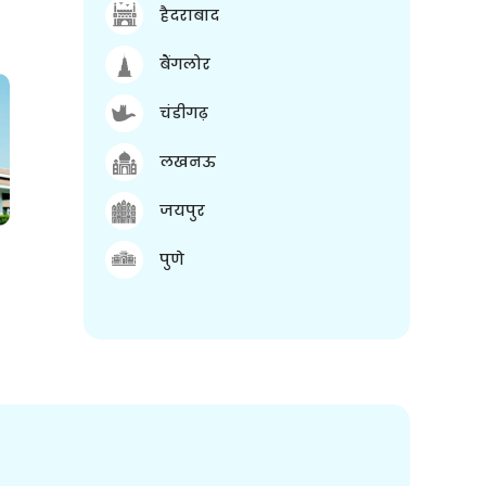
हैदराबाद
बैंगलोर
चंडीगढ़
लखनऊ
जयपुर
पुणे