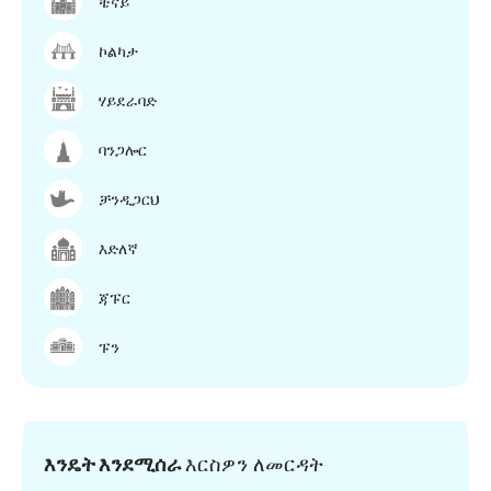
ቼናይ
ኮልካታ
ሃይደራባድ
ባንጋሎር
ቻንዲጋርህ
እድለኛ
ጃፑር
ፑን
እንዴት እንደሚሰራ
እርስዎን ለመርዳት