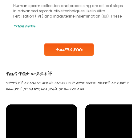
Human sperm collection and processing are critical steps
in advanced reproductive techniques like In Vitro
Fertilization (IVF) and intrauterine insemination (IUI). These
methods enable medical professionals to tackle fertility
ማንበብ ይቀጥሉ
challenges and help couples achieve their dream of
parenthood. Skilled technicians collect sperm using
specialized procedures to ensure optimal quality. Once
collected, they process the
ተጨማሪ ያስሱ
Continue Reading
የጤና ጥበቃ
ውይይቶች
ግምገማዎች እና አስፈላጊ ውይይት ከአገሪቱ በጣም ልምድ ካላቸው ዶክተሮች እና የህክምና
ባለሙያዎች ጋር ከታካሚ አስተያየቶች ጋር በመድረክ ላይ።