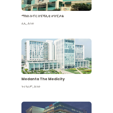
ማክስ ሱፐር ስፔሻሊቲ ሆስፒታል
ዴሊ
,
ሕንድ
Medanta The Medicity
ጉሩግራም
,
ሕንድ