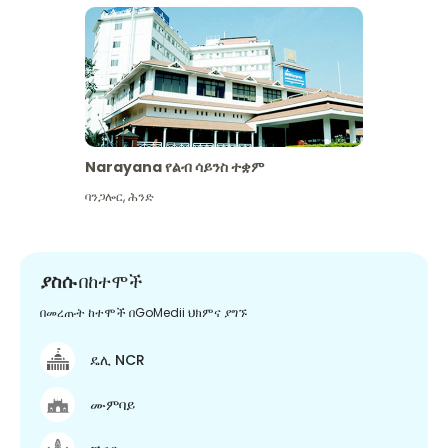
Narayana የልብ ሳይንስ ተቋም
ባንጋሎር
,
ሕንድ
ያስሱ
በከተሞች
በመረጡት ከተሞች በGoMedii ህክምና ያግኙ
ዴሊ NCR
ሙምባይ