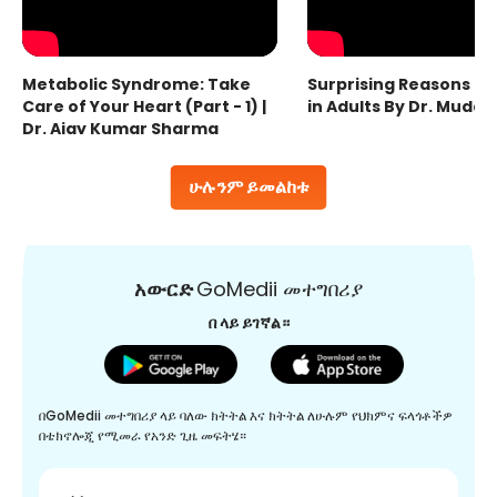
Metabolic Syndrome: Take
Surprising Reasons fo
Care of Your Heart (Part - 1) |
in Adults By Dr. Mudas
Dr. Ajay Kumar Sharma
ሁሉንም ይመልከቱ
አውርድ
GoMedii መተግበሪያ
በ ላይ ይገኛል።
በGoMedii መተግበሪያ ላይ ባለው ክትትል እና ክትትል ለሁሉም የህክምና ፍላጎቶችዎ
በቴክኖሎጂ የሚመራ የአንድ ጊዜ መፍትሄ።