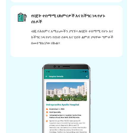
የበጀት ተስማሚ ህክምናዎች እና ከችግር ነጻ የሆኑ
ሰነዶች
ብጁ የሕክምና አማራጮችን ያግኙ። ለበጀት ተስማሚ የሆኑ እና
ከችግር ነጻ የሆነ የሰነድ ሰቀላ እና ሂደት ልምድ ያላቸው ግምቶች
በመተግበሪያው በኩል።