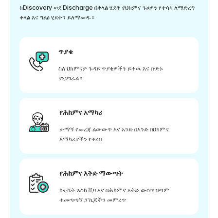
ከDiscovery ወደ Discharge በቀላል ሂደት የህክምና ጉዞዎን የተሳካ ለማድረግ
ቀላል እና ግልፅ ሂደትን ይለማመዱ።
ጥያቄ
ስለ ህክምናዎ ጉዳይ ጥያቄዎችን ይተዉ እና ቡድኑ
ያነጋግራል።
የሕክምና አማካሪ
ታማኝ የመረጃ ልውውጥ እና አንድ በአንድ በህክምና
አማካሪያችን የቀረበ
የሕክምና እቅድ ማውጣት
ከቲኬት እስከ ቪዛ እና በሕክምና እቅድ ውስጥ በጣም
ተመጣጣኝ ፓኬጆችን መምረጥ