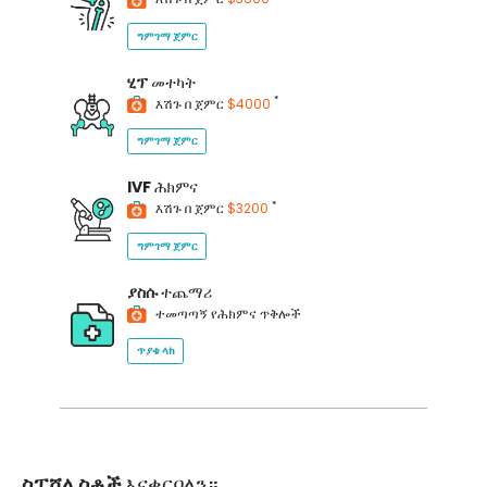
ግምገማ ጀምር
ሂፕ
መተካት
*
እሽጉ በ ጀምር
$4000
ግምገማ ጀምር
IVF
ሕክምና
*
እሽጉ በ ጀምር
$3200
ግምገማ ጀምር
ያስሱ
ተጨማሪ
ተመጣጣኝ የሕክምና ጥቅሎች
ጥያቄ ላክ
ስፔሻሊስቶች
እናቀርባለን።