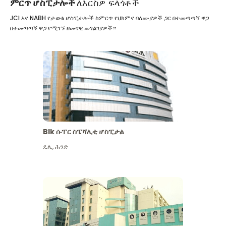
ምርጥ ሆስፒታሎች
ለእርስዎ ፍላጎቶች
JCI እና NABH የታወቁ ሆስፒታሎች ከምርጥ የህክምና ባለሙያዎች ጋር በተመጣጣኝ ዋጋ
በተመጣጣኝ ዋጋ የሚገኙ ዘመናዊ መገልገያዎች።
Blk ሱፐር ስፔሻሊቲ ሆስፒታል
ዴሊ
,
ሕንድ