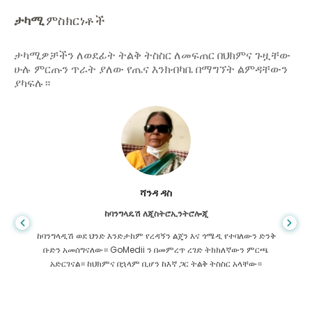
ታካሚ
ምስክርነቶች
ታካሚዎቻችን ለወደፊት ትልቅ ትስስር ለመፍጠር በህክምና ጉዟቸው
ሁሉ ምርጡን ጥራት ያለው የጤና እንክብካቤ በማግኘት ልምዳቸውን
ያካፍሉ።
ሻንዳ ዳስ
ከባንግላዴሽ ለጂስትሮኢንትሮሎጂ
ከባንግላዲሽ ወደ ህንድ እንድታከም የረዳኝን ልጄን እና ጎሜዲ የተባለውን ድንቅ
ቡድን አመሰግናለው። GoMedii ን በመምረጥ ረገድ ትክክለኛውን ምርጫ
አድርገናል። ከህክምና በኋላም ቢሆን ከእኛ ጋር ትልቅ ትስስር አላቸው።