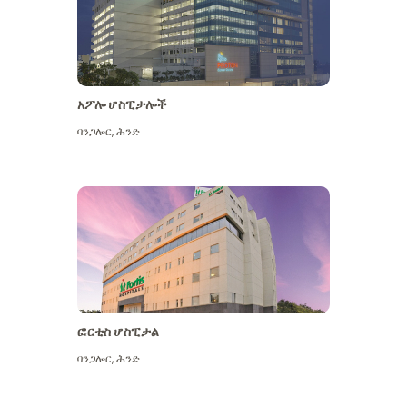
አፖሎ ሆስፒታሎች
ባንጋሎር
,
ሕንድ
ተጨማሪ ይመልከቱ
ፎርቲስ ሆስፒታል
ባንጋሎር
,
ሕንድ