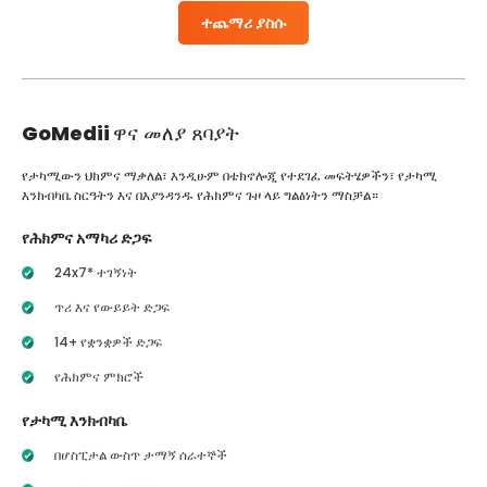
ተጨማሪ ያስሱ
GoMedii
ዋና መለያ ጸባያት
የታካሚውን ህክምና ማቃለል፣ እንዲሁም በቴክኖሎጂ የተደገፈ መፍትሄዎችን፣ የታካሚ
እንክብካቤ ስርዓትን እና በእያንዳንዱ የሕክምና ጉዞ ላይ ግልፅነትን ማስቻል።
የሕክምና አማካሪ ድጋፍ
24x7* ተገኝነት
ጥሪ እና የውይይት ድጋፍ
14+ የቋንቋዎች ድጋፍ
የሕክምና ምክሮች
የታካሚ እንክብካቤ
በሆስፒታል ውስጥ ታማኝ ሰራተኞች