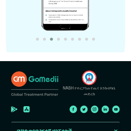
NABH የተረጋገጠ የጤና እንክብካቤ
መድረክ
በህንድ ውስጥ ከፍተኛ ሆስፒታሎች