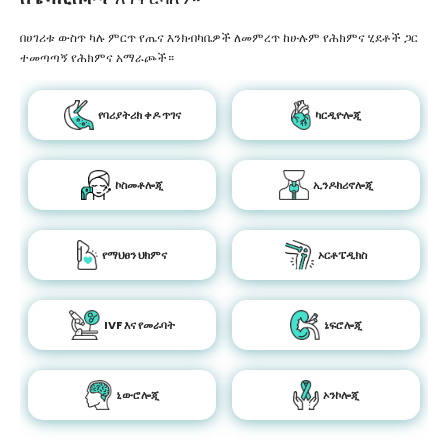
በሀገሪቱ ውስጥ ካሉ ምርጥ የጤና እንክብካቤዎች ለመምረጥ ከሁሉም የሕክምና ሂደቶች ጋር
ተመጣጣኝ የሕክምና አማራጮች።
የባሪያትሪክ ቀዶ ጥገና
ካርዲዮሎጂ
ኮስመቶሎጂ
ኢንዶክሪኖሎጂ
የማህፀን ህክምና
ኦርቶፔዲክስ
IVF እና የመራባት
ኔፍሮሎጂ
ኒውሮሎጂ
ኦንኮሎጂ