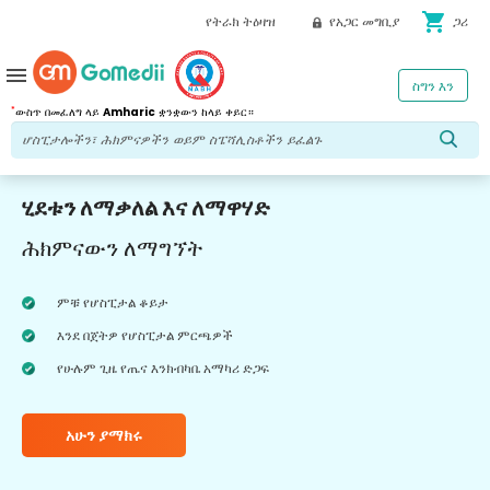
shopping_cart
የትራክ ትዕዛዝ
የአጋር መግቢያ
ጋሪ
menu
ስግን እን
*
ውስጥ በመፈለግ ላይ
Amharic
ቋንቋውን ከላይ ቀይር።
ሂደቱን ለማቃለል እና ለማዋሃድ
ሕክምናውን ለማግኘት
ምቹ የሆስፒታል ቆይታ
እንደ በጀትዎ የሆስፒታል ምርጫዎች
የሁሉም ጊዜ የጤና እንክብካቤ አማካሪ ድጋፍ
አሁን ያማክሩ