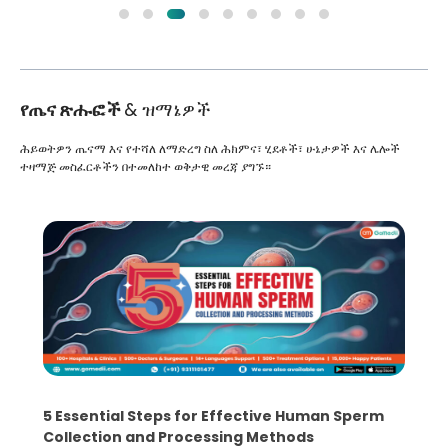
የጤና ጽሑፎች
& ዝማኔዎች
ሕይወትዎን ጤናማ እና የተሻለ ለማድረግ ስለ ሕክምና፣ ሂደቶች፣ ሁኔታዎች እና ሌሎች
ተዛማጅ መስፈርቶችን በተመለከተ ወቅታዊ መረጃ ያግኙ።
5 Essential Steps for Effective Human Sperm
Collection and Processing Methods