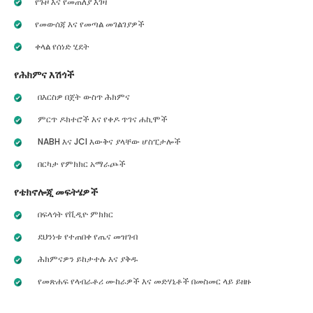
የጉዞ እና የመጠለያ እገዛ
የመውሰጃ እና የመጣል መገልገያዎች
ቀላል የሰነድ ሂደት
የሕክምና እሽጎች
በእርስዎ በጀት ውስጥ ሕክምና
ምርጥ ዶክተሮች እና የቀዶ ጥገና ሐኪሞች
NABH እና JCI እውቅና ያላቸው ሆስፒታሎች
በርካታ የምክክር አማራጮች
የቴክኖሎጂ መፍትሄዎች
በፍላጎት የቪዲዮ ምክክር
ደህንነቱ የተጠበቀ የጤና መዝገብ
ሕክምናዎን ይከታተሉ እና ያቅዱ
የመጽሐፍ የላብራቶሪ ሙከራዎች እና መድሃኒቶች በመስመር ላይ ይዘዙ