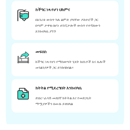
ከችግር ነጻ የሆነ ህክምና
በአገሪቱ ውስጥ ካሉ ልምድ ያላቸው ዶክተሮች ጋር
በጣም ታዋቂ በሆኑ ሆስፒታሎች ውስጥ የተሻለውን
እንክብካቤ ያግኙ
መፍሰስ
ከችግር ነጻ የሆነ የማስወጣት ሂደት ከሰነዶች እና ሌሎች
መገልገያዎች ጋር ይንከባከባል።
ክትትል የሚደረግበት እንክብካቤ
ድህረ-ፈሳሽ መደበኛ ክትትል እና የመድኃኒት
ማሟያዎችን በሙሉ ይቀበላል