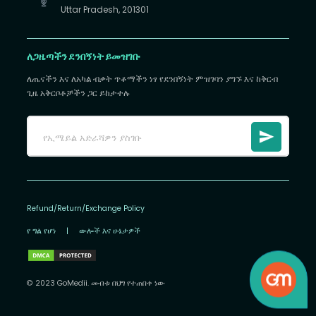
Uttar Pradesh, 201301
ለጋዜጣችን ደንበኝነት ይመዝገቡ
ለጤናችን እና ለአካል ብቃት ጥቆማችን ነፃ የደንበኝነት ምዝገባን ያግኙ እና ከቅርብ
ጊዜ አቅርቦቶቻችን ጋር ይከታተሉ
Refund/Return/Exchange Policy
የ ግል የሆነ
|
ውሎች እና ሁኔታዎች
© 2023 GoMedii. መብቱ በህግ የተጠበቀ ነው