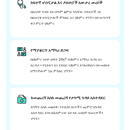
ከፍተኛ ሆስፒታል እና ዶክተሮች አውታረ መረቦች
በእርስዎ ጉዳይ ላይ በጣም ልምድ ካላቸው ዶክተሮች ጋር
በዘመናዊ ሆስፒታሎች ምክክር እና ህክምና ያግኙ። በተመጣጣኝ
ዋጋ ምርጥ ህክምና.
የማያቋርጥ አማካሪ ድጋፍ
በህክምና ጉዞዎ ወቅት 24x7 የህክምና አማካሪ ድጋፍ እና
እርዳታ። የሂደቱን እና የድህረ-ህክምና እንክብካቤን በተመለከተ
በማንኛውም ጊዜ ምክክር ያግኙ።
ከመጨረሻ እስከ መጨረሻ የታካሚ ጉዳይ አስተዳደር
ከግኝት እስከ መልቀቅ፣ የተለያዩ ሰነዶችን ጨምሮ በጉዳይ
አስተዳደር እገዛ በሕክምናው ጉዞ ላይ መደበኛ ዝመናዎችን
ያግኙ።