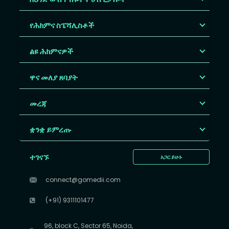
የሕክምና ስፔሻሊስቶች
ልዩ ሕክምናዎች
ዋና መለያ ጸባያት
መረጃ
ቋንቋ ይምረጡ
ተገናኙ
አጋር ይሁኑ
connect@gomedii.com
(+91) 9311101477
96, block C, Sector 65, Noida,