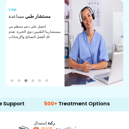
نا
فوائدنا
ت
مستشار طبي
مساعدة
ت
احصل على دعم منتظم من
مستشارينا الطبيين ذوي الخبرة. نقدم
ا
لك أفضل النصائح والإرشادات.
ي
ة
rt
500+
Treatment Options
ركبة
إستبدال
*
$3500
تبدأ الحزمة في