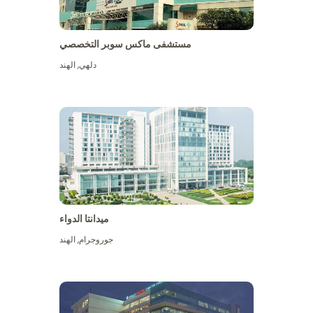
مستشفى ماكس سوبر التخصصي
دلهي
,
الهند
ميدانتا الدواء
جوروجرام
,
الهند