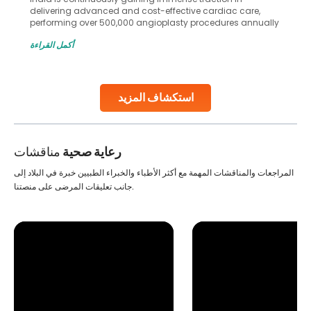
in advanced reproductive techniques like In Vitro
Fertilization (IVF) and intrauterine insemination (IUI). These
methods enable medical professionals to tackle fertility
أكمل القراءة
challenges and help couples achieve their dream of
parenthood. Skilled technicians collect sperm using
specialized procedures to ensure optimal quality. Once
collected, they process the
استكشاف المزيد
Continue Reading
رعاية صحية
مناقشات
المراجعات والمناقشات المهمة مع أكثر الأطباء والخبراء الطبيين خبرة في البلاد إلى
جانب تعليقات المرضى على منصتنا.