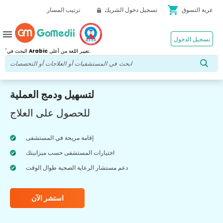
shopping_cart
عربة التسوق
تسجيل دخول الشريك
ترتيب المسار
menu
تسجيل الدخول
*
تغيير اللغة من أعلى.
Arabic
البحث في
لتسهيل ودمج العملية
للحصول على العلاج
إقامة مريحة في المستشفى
اختيارات المستشفى حسب ميزانيتك
دعم مستشار الرعاية الصحية طوال الوقت
استشر الآن