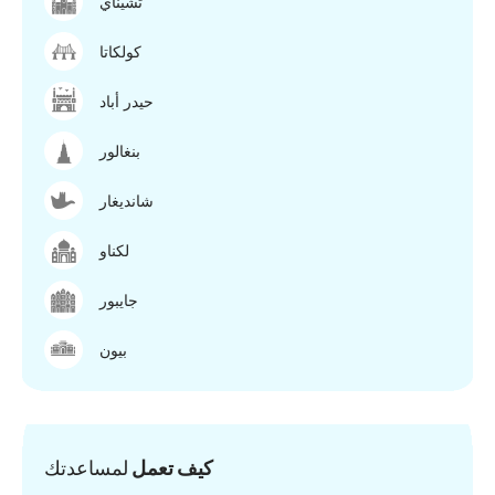
تشيناي
كولكاتا
حيدر أباد
بنغالور
شانديغار
لكناو
جايبور
بيون
كيف تعمل
لمساعدتك