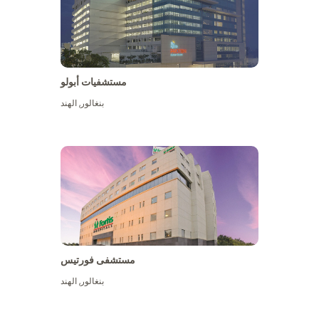
مستشفيات أبولو
بنغالور
,
الهند
عرض المزيد
مستشفى فورتيس
بنغالور
,
الهند