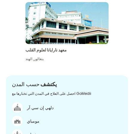
معهد نارايانا لعلوم القلب
بنغالور
,
الهند
يكتشف
حسب المدن
احصل على العلاج في المدن التي تختارها مع GoMedii
دلهي إن سي آر
مومباي