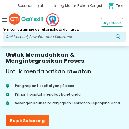
shopping_cart
Susunan Jejak
Log Masuk Rakan Kongsi
Troli
menu
Log masuk
*
Mencari dalam
Malay
Tukar Bahasa dari atas.
Untuk Memudahkan &
Mengintegrasikan Proses
Untuk mendapatkan rawatan
Penginapan Hospital yang Selesa
Pilihan hospital mengikut bajet anda
Sokongan Kaunselor Penjagaan Kesihatan Sepanjang Masa
Rujuk Sekarang