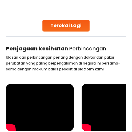
challenges and help couples achieve their dream of
parenthood. Skilled technicians collect sperm using
specialized procedures to ensure optimal quality. Once
collected, they process the
Terokai Lagi
Continue Reading
Penjagaan kesihatan
Perbincangan
Ulasan dan perbincangan penting dengan doktor dan pakar
perubatan yang paling berpengalaman di negara ini bersama-
sama dengan maklum balas pesakit di platform kami.