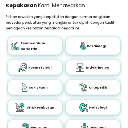
Kepakaran
Kami Menawarkan
Pilihan rawatan yang berpatutan dengan semua rangkaian
prosedur perubatan yang mungkin untuk dipilih dengan kualiti
penjagaan kesihatan terbaik di negara ini.
Pembedahan
Kardiologi
Bariatrik
Kosmetologi
Endokrinologi
Sakit Puan
Ortopedik
IVF & Kesuburan
Nefrologi
Neurologi
Onkologi