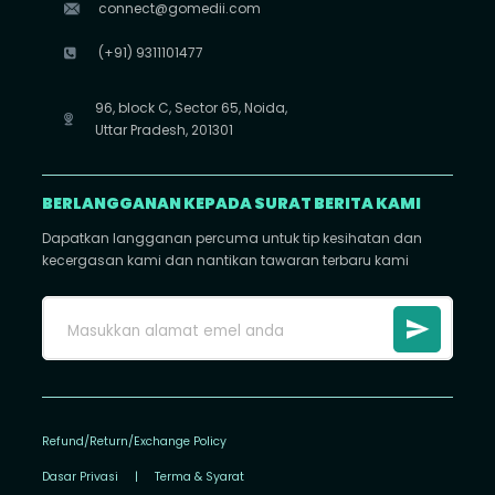
connect@gomedii.com
(+91) 9311101477
96, block C, Sector 65, Noida,
Uttar Pradesh, 201301
BERLANGGANAN KEPADA SURAT BERITA KAMI
Dapatkan langganan percuma untuk tip kesihatan dan
kecergasan kami dan nantikan tawaran terbaru kami
Refund/Return/Exchange Policy
Dasar Privasi
|
Terma & Syarat