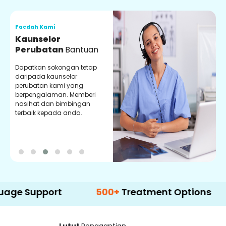
Faedah Kami
F
Kaunselor
V
Perubatan
Bantuan
P
Dapatkan sokongan tetap
P
daripada kaunselor
d
perubatan kami yang
p
berpengalaman. Memberi
m
nasihat dan bimbingan
m
terbaik kepada anda.
p
k
upport
500+
Treatment Options