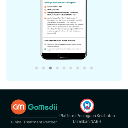
Platform Penjagaan Kesihatan
Disahkan NABH