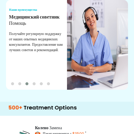
Наши преимущества
Н
Медицинский советник
О
Помощь
К
Получайте регулярную поддержку
О
от наших опытных медицинских
с
консультантов. Предоставление вам
п
лучших советов и рекомендаций.
в
о
+
Treatment Options
Колено
Замена
*
Пакет начинается с
$3500