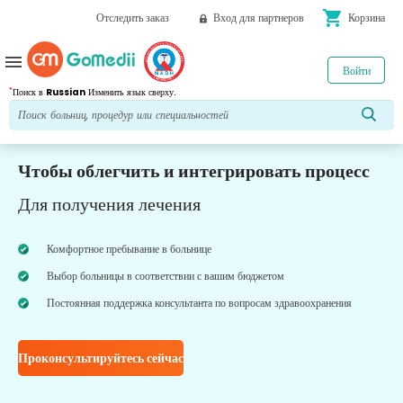
shopping_cart
Отследить заказ
Вход для партнеров
Корзина
menu
Войти
*
Поиск в
Russian
Изменить язык сверху.
Чтобы облегчить и интегрировать процесс
Для получения лечения
Комфортное пребывание в больнице
Выбор больницы в соответствии с вашим бюджетом
Постоянная поддержка консультанта по вопросам здравоохранения
Проконсультируйтесь сейчас