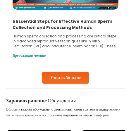
5 Essential Steps for Effective Human Sperm
Collection and Processing Methods
Human sperm collection and processing are critical steps
in advanced reproductive techniques like In Vitro
Fertilization (IVF) and intrauterine insemination (IUI). These
methods enable medical professionals to tackle fertility
Продолжить чтение
challenges and help couples achieve their dream of
parenthood. Skilled technicians collect sperm using
specialized procedures to ensure optimal quality. Once
collected, they process the
Узнать больше
Continue Reading
Здравоохранение
Обсуждения
Обзоры и важные обсуждения с самыми опытными врачами и медицинскими
экспертами страны вместе с отзывами пациентов на нашей платформе.