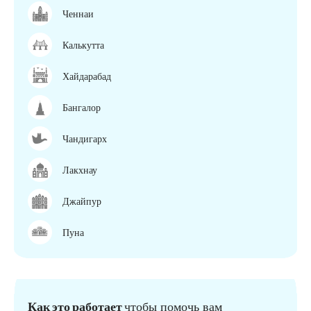
Ченнаи
Калькутта
Хайдарабад
Бангалор
Чандигарх
Лакхнау
Джайпур
Пуна
Как это работает
чтобы помочь вам