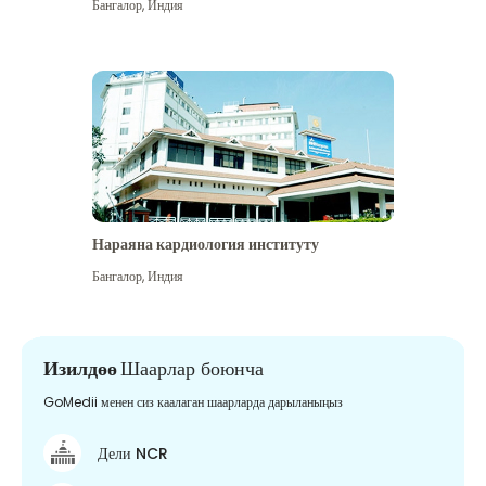
Бангалор
,
Индия
Нараяна кардиология институту
Бангалор
,
Индия
Изилдөө
Шаарлар боюнча
GoMedii менен сиз каалаган шаарларда дарыланыңыз
Дели NCR