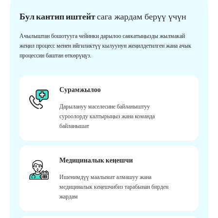
Бул кантип иштейт
сага жардам берүү үчүн
Ачылыштан бошотууга чейинки дарылоо саякатыңызды жылмакай
жеңил процесс менен ийгиликтүү кылуунун жеңилдетилген жана ачык
процессин баштан өткөрүңүз.
Сурамжылоо
Дарылануу маселесине байланыштуу
суроолорду калтырыңыз жана команда
байланышат
Медициналык кеңешчи
Ишенимдүү маалымат алмашуу жана
медициналык кеңешчибиз тарабынан бирден
жардам