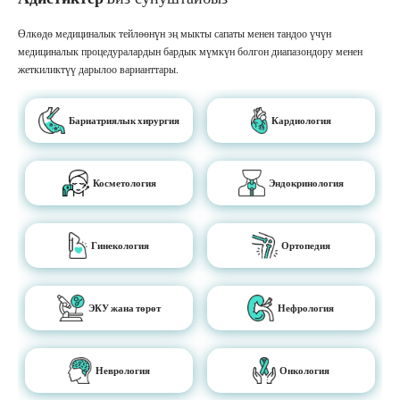
Өлкөдө медициналык тейлөөнүн эң мыкты сапаты менен тандоо үчүн
медициналык процедуралардын бардык мүмкүн болгон диапазондору менен
жеткиликтүү дарылоо варианттары.
Бариатриялык хирургия
Кардиология
Косметология
Эндокринология
Гинекология
Ортопедия
ЭКУ жана төрөт
Нефрология
Неврология
Онкология