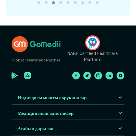
NABH Certified Healthcare
Platform
Индиядагы мыкты ооруканалар
Медициналык адистиктер
Атайын дарылоо