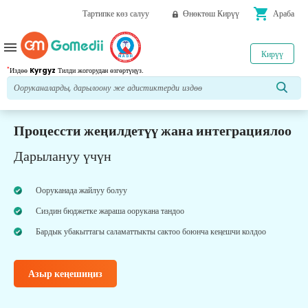
shopping_cart
Тартипке көз салуу
Өнөктөш Кирүү
Араба
menu
Кирүү
*
Издөө
Kyrgyz
Тилди жогорудан өзгөртүңүз.
Процессти жеңилдетүү жана интеграциялоо
Дарылануу үчүн
Ооруканада жайлуу болуу
Сиздин бюджетке жараша оорукана тандоо
Бардык убакыттагы саламаттыкты сактоо боюнча кеңешчи колдоо
Азыр кеңешиңиз