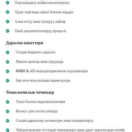
Ооруканадагы атайын кызматкерлер
Турак-жай жана саякат боюнча жардам
Алып кетүү жана түшүрүү жайлар
Оңой документтештирүү процесси
Дарылоо пакеттери
Сиздин бюджетте дарылоо
Мыкты врачтар жана хирургдар
NABH & JCI аккредитацияланган ооруканалары
Бир нече консультация параметрлери
Технологиялык чечимдер
Талап боюнча видеоконсультация
Коопсуз ден соолук рекорду
Сиздин дарылоону көзөмөлдөө жана пландаштыруу
Лабораториялык тесттерди тапшырыңыз жана дары-дармектерди онлайн