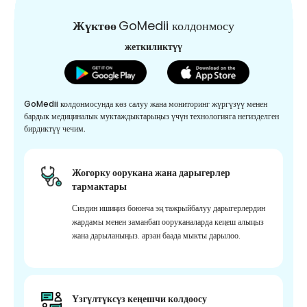
Жүктөө
GoMedii колдонмосу
жеткиликтүү
GoMedii колдонмосунда көз салуу жана мониторинг жүргүзүү менен
бардык медициналык муктаждыктарыңыз үчүн технологияга негизделген
бирдиктүү чечим.
Жогорку оорукана жана дарыгерлер
тармактары
Сиздин ишиңиз боюнча эң тажрыйбалуу дарыгерлердин
жардамы менен заманбап ооруканаларда кеңеш алыңыз
жана дарыланыңыз. арзан баада мыкты дарылоо.
Үзгүлтүксүз кеңешчи колдоосу