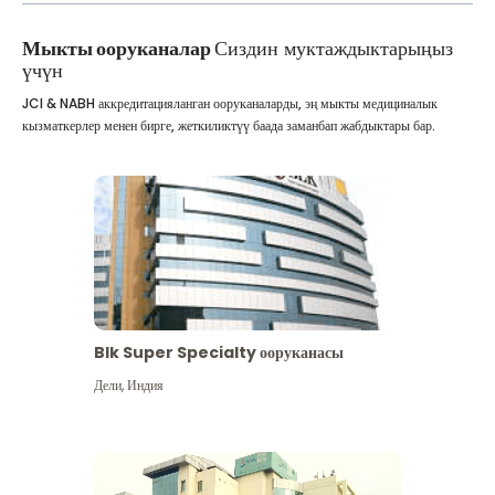
Мыкты ооруканалар
Сиздин муктаждыктарыңыз
үчүн
JCI & NABH аккредитацияланган ооруканаларды, эң мыкты медициналык
кызматкерлер менен бирге, жеткиликтүү баада заманбап жабдыктары бар.
Blk Super Specialty ооруканасы
Дели
,
Индия