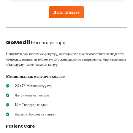
Дагы изилдөө
GoMedii
Өзгөчөлүктөрү
Пациентти дарылоону жеңилдетүү, ошондой эле аны технологияга негизделген
чечимдер, пациентти тейлөө тутуму жана дарылоо сапарынын ар бир кадамында
айкындуулук менен камсыз кылуу.
Медициналык кеңешчи колдоо
24x7* Жеткиликтүүлүк
Чалуу жана чат колдоо
14+ Тилдерди колдоо
Дарылоо боюнча сунуштар
Patient Care