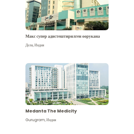
Макс супер адистештирилген оорукана
Дели
,
Индия
Medanta The Medicity
Gurugram
,
Индия