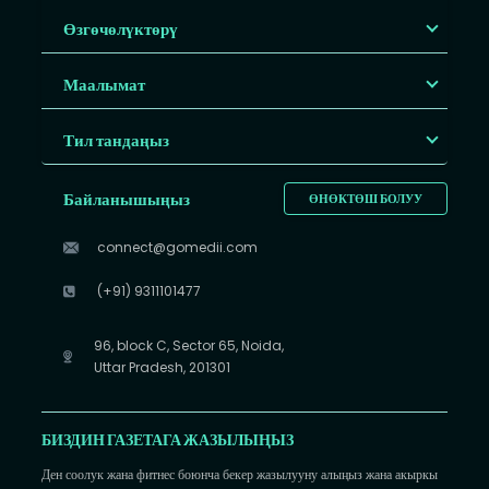
Өзгөчөлүктөрү
Маалымат
Тил тандаңыз
Байланышыңыз
ӨНӨКТӨШ БОЛУУ
connect@gomedii.com
(+91) 9311101477
96, block C, Sector 65, Noida,
Uttar Pradesh, 201301
БИЗДИН ГАЗЕТАГА ЖАЗЫЛЫҢЫЗ
Ден соолук жана фитнес боюнча бекер жазылууну алыңыз жана акыркы