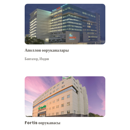
Аполлон ооруканалары
Көбүрөөк көрүү
Бангалор
,
Индия
Fortis ооруканасы