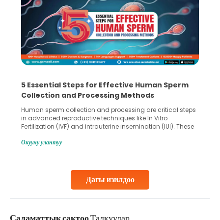
5 Essential Steps for Effective Human Sperm
Collection and Processing Methods
Human sperm collection and processing are critical steps
in advanced reproductive techniques like In Vitro
Fertilization (IVF) and intrauterine insemination (IUI). These
methods enable medical professionals to tackle fertility
Окууну улантуу
challenges and help couples achieve their dream of
parenthood. Skilled technicians collect sperm using
specialized procedures to ensure optimal quality. Once
collected, they process the
Дагы изилдөө
Continue Reading
Саламаттык сактоо
Талкуулар