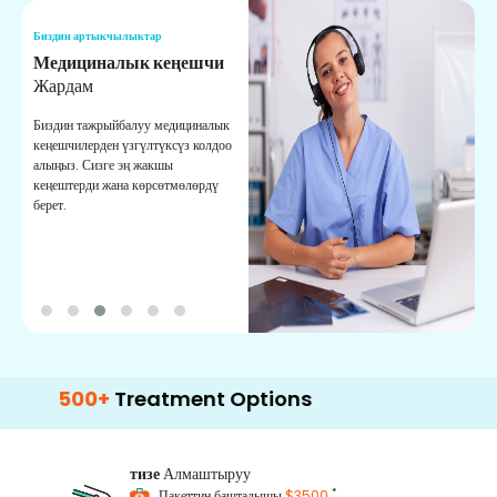
Биздин артыкчылыктар
Б
Медициналык кеңешчи
О
Жардам
К
Биздин тажрыйбалуу медициналык
Д
кеңешчилерден үзгүлтүксүз колдоо
ж
алыңыз. Сизге эң жакшы
р
кеңештерди жана көрсөтмөлөрдү
т
берет.
о
0+
Treatment Options
тизе
Алмаштыруу
*
Пакеттин башталышы
$3500