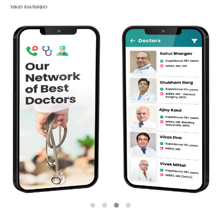
заказ кылыңыз