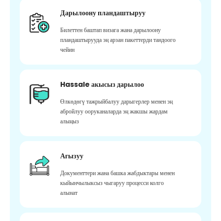
Дарылоону пландаштыруу
Билеттен баштап визага жана дарылоону
пландаштырууда эң арзан пакеттерди тандоого
чейин
Hassale акысыз дарылоо
Өлкөдөгү тажрыйбалуу дарыгерлер менен эң
абройлуу ооруканаларда эң жакшы жардам
алыңыз
Агызуу
Документтери жана башка жабдыктары менен
кыйынчылыксыз чыгаруу процесси колго
алынат