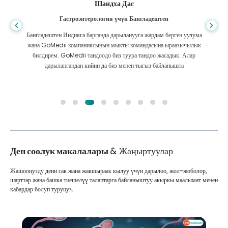
Шандха Дас
Гастроэнтерология үчүн Бангладештен
Бангладештен Индияга барганда дарыланууга жардам берген уулума
жана GoMedii компаниясынын мыкты командасына ыраазычылык
билдирем. GoMedii тандоодо биз туура тандоо жасадык. Алар
дарылангандан кийин да биз менен тыгыз байланышта
Ден соолук макалалары
& Жаңыртуулар
Жашооңузду дени сак жана жакшыраак кылуу үчүн дарылоо, жол-жоболор,
шарттар жана башка тиешелүү талаптарга байланыштуу акыркы маалымат менен
кабардар болуп туруңуз.