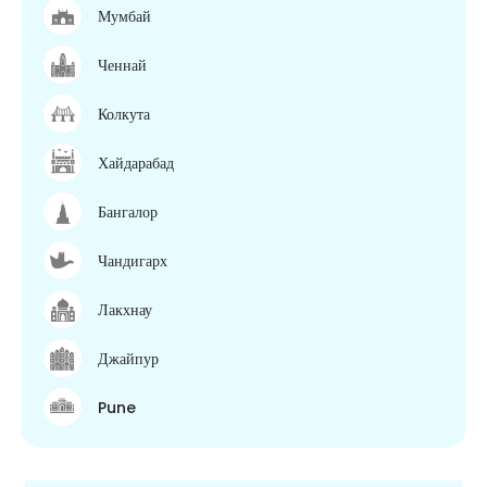
Мумбай
Ченнай
Колкута
Хайдарабад
Бангалор
Чандигарх
Лакхнау
Джайпур
Pune