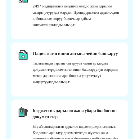
24x7 медициналык кеңешчи колдоо жана дарылоо
сапары учурунда жардам. Процедура жана дарылоодон
кийинки кам көрүү боюнча ар дайым
консультацияларды алыңыз.
Пациенттин ишин аягына чейин башкаруу
Табылгандан тартып чыгарууга чейин ар кандай
документтерди камтыган ишти башкаруунун жардамы
менен дарылоо сапары боюнча үзгүлтүксүз
жаңыртууларды алыңыз.
Бюджеттик дарылоо жана убара болбостон
документтер
Ыңгайлаштырылган дарылоо параметрлерин алыңыз.
Колдонмо аркылуу документтерди жүктөө жана
иштетүү кыйынчылыксыз бюджетке ылайыкталган баа