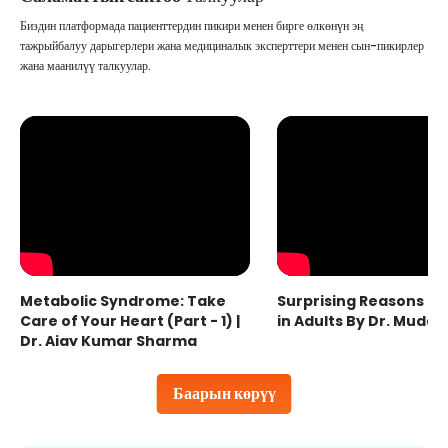
Биздин платформада пациенттердин пикири менен бирге өлкөнүн эң
тажрыйбалуу дарыгерлери жана медициналык эксперттери менен сын-пикирлер
жана маанилүү талкуулар.
Metabolic Syndrome: Take
Surprising Reasons fo
Care of Your Heart (Part - 1) |
in Adults By Dr. Mudas
Dr. Ajay Kumar Sharma
Баарын көрүү