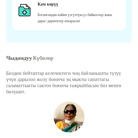
Кам көрүү
Босангандан кийин үзгүлтүксүз байкоолор жана
дары-дармектер аткарылат
Чыдамдуу
Күбөлөр
Биздин бейтаптар келечектеги чоң байланышты түзүү
үчүн дарылоо жолу боюнча эң мыкты сапаттагы
саламаттыкты сактоо боюнча тажрыйбасын биз менен
бөлүшөт.