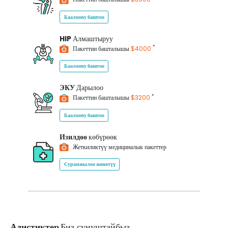
Баалоону баштоо
HIP
Алмаштыруу
*
Пакеттин башталышы
$4000
Баалоону баштоо
ЭКУ
Дарылоо
*
Пакеттин башталышы
$3200
Баалоону баштоо
Изилдөө
көбүрөөк
Жеткиликтүү медициналык пакеттер
Сурамжылоо жөнөтүү
Адистиктер
Биз сунуштайбыз