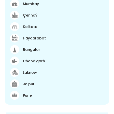
Mumbay
Çennaý
Kolkata
Haýdarabat
Bangalor
Chandigarh
Laknow
Jaipur
Pune