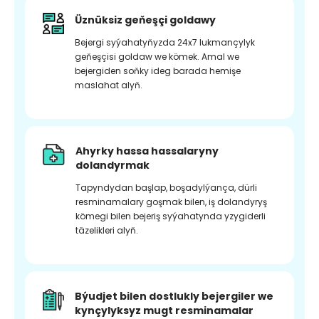
Üznüksiz geňeşçi goldawy
Bejergi syýahatyňyzda 24x7 lukmançylyk
geňeşçisi goldaw we kömek. Amal we
bejergiden soňky ideg barada hemişe
maslahat alyň.
Ahyrky hassa hassalaryny
dolandyrmak
Tapyndydan başlap, boşadylýança, dürli
resminamalary goşmak bilen, iş dolandyryş
kömegi bilen bejeriş syýahatynda yzygiderli
täzelikleri alyň.
Býudjet bilen dostlukly bejergiler we
kynçylyksyz mugt resminamalar