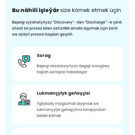
Bu nähili işleýär
size kömek etmek üçin
Bejergi syýahatyňyzy “Discovery” -den “Discharge” -e çenli
aňsat bir proses bilen üstünlikli amala aşyrmak üçin ýeňil
we aýdyň prosesi başdan geçiriň.
Sorag
Bejergi aladalaryňyza degişli soraglary
taşlaň we topar habarlaşar
Lukmançylyk geňeşçisi
Ygtybarly maglumat alyşmak we
lukmançylyk geňeşçimiz tarapyndan
berlen kömek