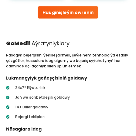
Has giňişleýin öwreniň
GoMedii
Aýratynlyklary
Näsagyň bejergisini ýeňilleşdirmek, şeýle hem tehnologiýa esasly
çözgütler, hassalara ideg ulgamy we bejeriş syýahatynyň her
ädiminde aç-açanlyk bilen üpjün etmek.
Lukmançylyk geňeşçisiniň goldawy
24x7* Elýeterlilik
Jaň we söhbetdeşlik goldawy
14+ Diller goldawy
Bejergi teklipleri
Näsaglara ideg