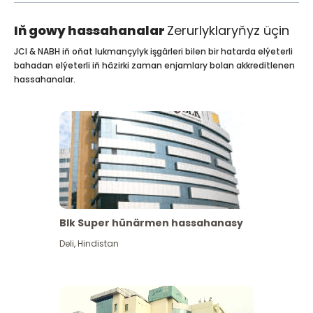
Iň gowy hassahanalar
Zerurlyklaryňyz üçin
JCI & NABH iň oňat lukmançylyk işgärleri bilen bir hatarda elýeterli
bahadan elýeterli iň häzirki zaman enjamlary bolan akkreditlenen
hassahanalar.
Blk Super hünärmen hassahanasy
Deli
,
Hindistan