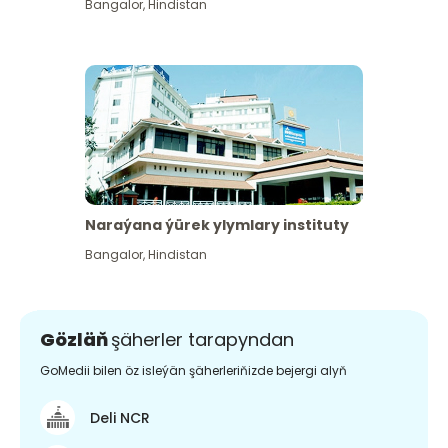
Bangalor
,
Hindistan
Naraýana ýürek ylymlary instituty
Bangalor
,
Hindistan
Gözläň
şäherler tarapyndan
GoMedii bilen öz isleýän şäherleriňizde bejergi alyň
Deli NCR