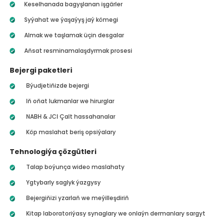
Keselhanada bagyşlanan işgärler
Syýahat we ýaşaýyş jaý kömegi
Almak we taşlamak üçin desgalar
Aňsat resminamalaşdyrmak prosesi
Bejergi paketleri
Býudjetiňizde bejergi
Iň oňat lukmanlar we hirurglar
NABH & JCI Çalt hassahanalar
Köp maslahat beriş opsiýalary
Tehnologiýa çözgütleri
Talap boýunça wideo maslahaty
Ygtybarly saglyk ýazgysy
Bejergiňizi yzarlaň we meýilleşdiriň
Kitap laboratoriýasy synaglary we onlaýn dermanlary sargyt