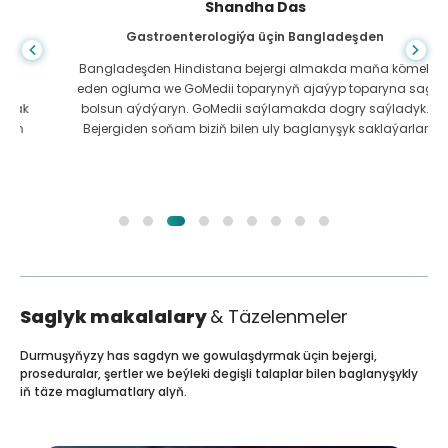
Shandha Das
Gastroenterologiýa üçin Bangladeşden
Bangladeşden Hindistana bejergi almakda maňa kömek
eden ogluma we GoMedii toparynyň ajaýyp toparyna sag
bolsun aýdýaryn. GoMedii saýlamakda dogry saýladyk.
Bejergiden soňam biziň bilen uly baglanyşyk saklaýarlar
Saglyk makalalary
& Täzelenmeler
Durmuşyňyzy has sagdyn we gowulaşdyrmak üçin bejergi,
proseduralar, şertler we beýleki degişli talaplar bilen baglanyşykly
iň täze maglumatlary alyň.