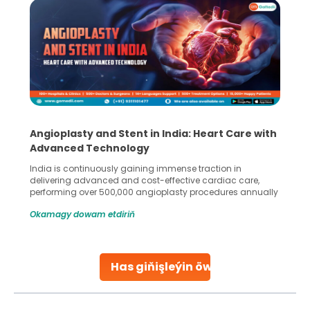
Angioplasty and Stent in India: Heart Care with
Advanced Technology
India is continuously gaining immense traction in
delivering advanced and cost-effective cardiac care,
performing over 500,000 angioplasty procedures annually
with a success rate exceeding 90%. Patients across the
Okamagy dowam etdiriň
globe are searching for treatments like angioplasty and
stent placement in Indian hospitals, owing to the
combination of high-quality care and affordability.
Studies, such as one published
Has giňişleýin öwreniň
Continue Reading