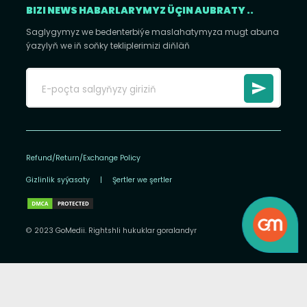
BIZI NEWS HABARLARYMYZ ÜÇIN AUBRATY ..
Saglygymyz we bedenterbiýe maslahatymyza mugt abuna
ýazylyň we iň soňky tekliplerimizi diňläň
Refund/Return/Exchange Policy
Gizlinlik syýasaty
|
Şertler we şertler
© 2023 GoMedii. Rightshli hukuklar goralandyr