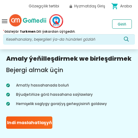
shopping_cart
Gözegçilik tertibi
Hyzmatdaş Giriş
Araba
menu
Giriň
*
Gözleýär
Turkmen
Dili ýokardan üýtgediň.
Amaly ýeňilleşdirmek we birleşdirmek
Bejergi almak üçin
Amatly hassahanada boluň
Býudjetiňize görä hassahana saýlawlary
Hemişelik saglygy goraýyş geňeşçisiniň goldawy
Indi maslahatlaşyň