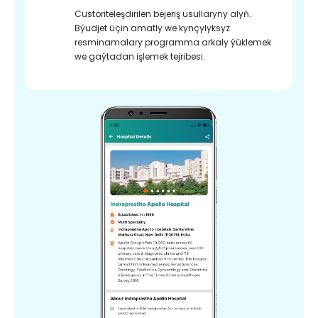
Custöriteleşdirilen bejeriş usullaryny alyň.
Býudjet üçin amatly we kynçylyksyz
resminamalary programma arkaly ýüklemek
we gaýtadan işlemek tejribesi.