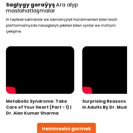
Saglygy goraýyş
Ara alyp
maslahatlaşmalar
Iň tejribeli lukmanlar we lukmançylyk hünärmenleri bilen biziň
platformamyzda näsaglaryň pikirleri bilen synlar we möhüm
çekişme.
Metabolic Syndrome: Take
Surprising Reasons fo
Care of Your Heart (Part - 1) |
in Adults By Dr. Mudas
Dr. Ajay Kumar Sharma
Hemmesini gormek