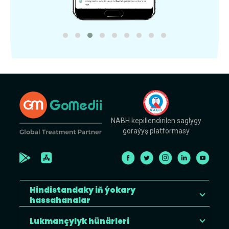
NABH kepillendirilen saglygy
goraýyş platformasy
Hindistandaky iň ýokary
hassahanalar
Lukmançylyk hünärleri