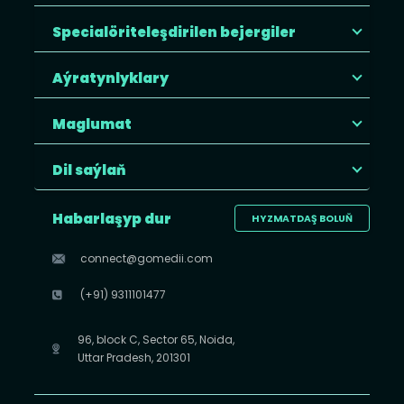
Specialöriteleşdirilen bejergiler
Aýratynlyklary
Maglumat
Dil saýlaň
Habarlaşyp dur
HYZMATDAŞ BOLUŇ
connect@gomedii.com
(+91) 9311101477
96, block C, Sector 65, Noida,
Uttar Pradesh, 201301