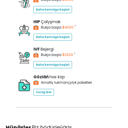
Baha bermäge başlaň
HIP
Çalyşmak
*
Bukja başla
$4000
Baha bermäge başlaň
IVF
Bejergi
*
Bukja başla
$3200
Baha bermäge başlaň
Gözläň
has köp
Amatly lukmançylyk paketleri
Sorag iber
Hünärler
Biz hödürleýäris