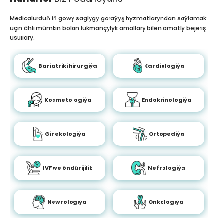
Medicalurduň iň gowy saglygy goraýyş hyzmatlaryndan saýlamak
üçin ähli mümkin bolan lukmançylyk amallary bilen amatly bejeriş
usullary.
Bariatriki hirurgiýa
Kardiologiýa
Kosmetologiýa
Endokrinologiýa
Ginekologiýa
Ortopediýa
IVF we öndürijilik
Nefrologiýa
Newrologiýa
Onkologiýa