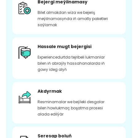
Bejergi meýilnamasy
Bilet almakdan wiza we bejeriş
meýilnamasynda iň amatly paketleri
saýlamak
Hassale mugt bejergisi
Experiencedurtda tejribeli lukmanlar
bilen iň abraýly hassahanalarda iň
gowy ideg alyň
Akdyrmak
Resminamalar we beýleki desgalar
bilen howlukmaç boşatma prosesi
alada edilýär
Seresap boluň