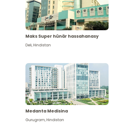
Maks Super hünär hassahanasy
Deli
,
Hindistan
Medanta Medisina
Gurugram
,
Hindistan