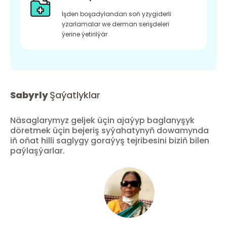
Işden boşadylandan soň yzygiderli
yzarlamalar we derman serişdeleri
ýerine ýetirilýär
Sabyrly
Şaýatlyklar
Näsaglarymyz geljek üçin ajaýyp baglanyşyk
döretmek üçin bejeriş syýahatynyň dowamynda
iň oňat hilli saglygy goraýyş tejribesini biziň bilen
paýlaşýarlar.