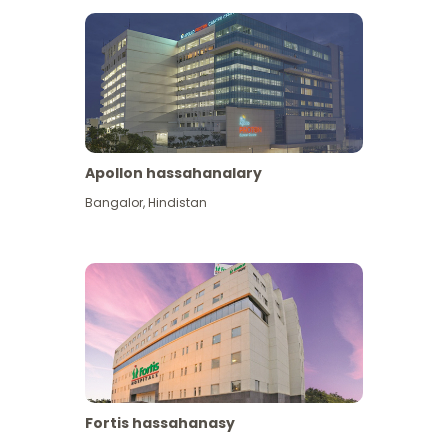
Apollon hassahanalary
Has giňişleýin gör
Bangalor
,
Hindistan
Fortis hassahanasy