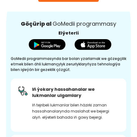
Göçürip al
GoMedii programmasy
Elýeterli
GoMedii programmasynda bar bolan yzarlamak we gözegçilik
etmek bilen ähli lukmançylyk zerurlyklaryňyza tehnologiýa
bilen işleýän bir gezeklik çözgüt.
Iň ýokary hassahanalar we
lukmanlar ulgamlary
Iň tejribeli lukmanlar bilen häzirki zaman
hassahanalarynda maslahat we bejergi
alyň. elýeterli bahada iň gowy bejergi.