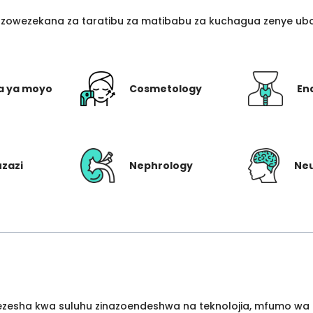
azowezekana za taratibu za matibabu za kuchagua zenye ubo
a ya moyo
Cosmetology
En
uzazi
Nephrology
Ne
wezesha kwa suluhu zinazoendeshwa na teknolojia, mfumo wa 