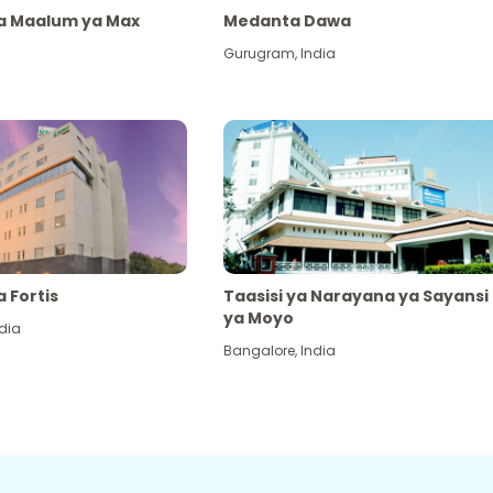
ya Maalum ya Max
Medanta Dawa
Gurugram
,
India
a Fortis
Taasisi ya Narayana ya Sayansi
ya Moyo
dia
Bangalore
,
India