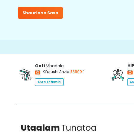
Shauriana Sasa
Goti
Mbadala
HI
*
Kifurushi Anzia
$3500
Anza Tathmini
An
Utaalam
Tunatoa