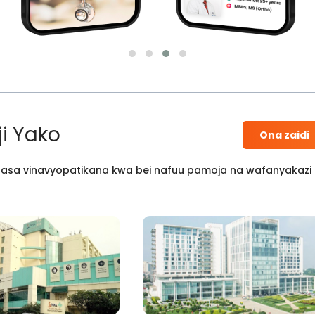
i Yako
Ona zaidi
 kisasa vinavyopatikana kwa bei nafuu pamoja na wafanyakazi