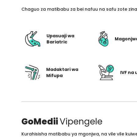
Chaguo za matibabu za bei nafuu na safu zote zin
Upasuaji wa
Magonjw
Bariatric
Madaktari wa
IVF na 
Mifupa
GoMedii
Vipengele
Kurahisisha matibabu ya mgonjwa, na vile vile kui