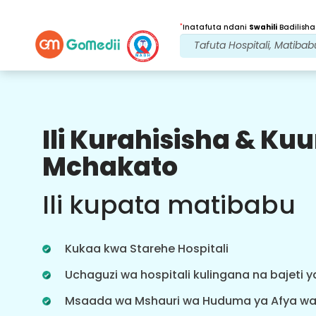
*
Inatafuta ndani
Swahili
Badilisha
Ili Kurahisisha & K
Faida Zetu
Mchakato
Baada ya
Matibabu
ufuatiliaji
Ili kupata matibabu
wa huduma
Pata usaidizi wa matibabu na
mgonjwa wa 24x7 na timu yetu
Kukaa kwa Starehe Hospitali
inayoshughulikia masuala yako kila
wakati. Taarifa za mara kwa mara
Uchaguzi wa hospitali kulingana na bajeti 
kuhusu mahitaji yako ya matibabu.
Msaada wa Mshauri wa Huduma ya Afya w