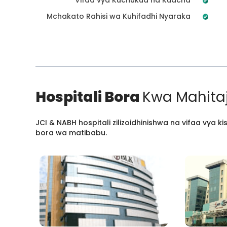
Mchakato Rahisi wa Kuhifadhi Nyaraka
Hospitali Bora
Kwa Mahitaj
JCI & NABH hospitali zilizoidhinishwa na vifaa vya
bora wa matibabu.