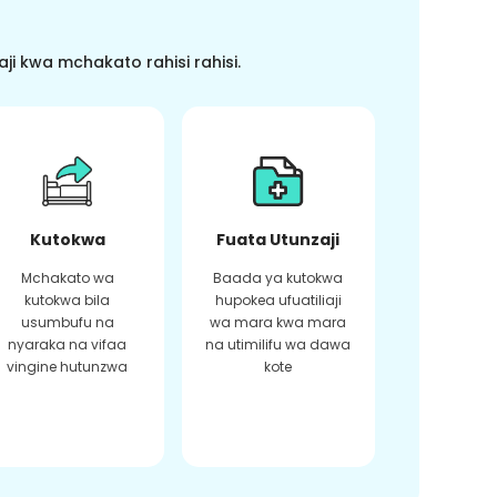
i kwa mchakato rahisi rahisi.
Kutokwa
Fuata Utunzaji
Mchakato wa
Baada ya kutokwa
kutokwa bila
hupokea ufuatiliaji
usumbufu na
wa mara kwa mara
nyaraka na vifaa
na utimilifu wa dawa
vingine hutunzwa
kote