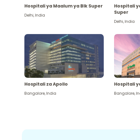
Hospitali ya Maalum ya Blk Super
Hospitali 
Super
Delhi
,
India
Delhi
,
India
Hospitali za Apollo
Hospitali y
Bangalore
,
India
Bangalore
,
In