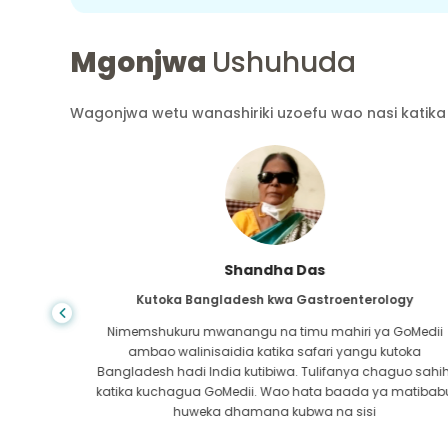
Mgonjwa
Ushuhuda
Wagonjwa wetu wanashiriki uzoefu wao nasi katika 
Shandha Das
Kutoka Bangladesh kwa Gastroenterology
ra wa
Nimemshukuru mwanangu na timu mahiri ya GoMedii
atikana
ambao walinisaidia katika safari yangu kutoka
 safu ya
Bangladesh hadi India kutibiwa. Tulifanya chaguo sahih
ra kwa
katika kuchagua GoMedii. Wao hata baada ya matibab
i!
huweka dhamana kubwa na sisi