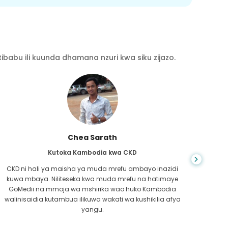
babu ili kuunda dhamana nzuri kwa siku zijazo.
Chea Sarath
Kutoka Kambodia kwa CKD
CKD ni hali ya maisha ya muda mrefu ambayo inazidi
kuwa mbaya. Niliteseka kwa muda mrefu na hatimaye
nilip
GoMedii na mmoja wa mshirika wao huko Kambodia
kwe
walinisaidia kutambua ilikuwa wakati wa kushikilia afya
kufa
yangu.