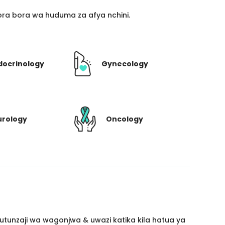
ra bora wa huduma za afya nchini.
docrinology
Gynecology
urology
Oncology
utunzaji wa wagonjwa & uwazi katika kila hatua ya