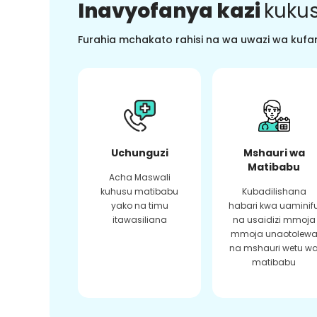
Inavyofanya kazi
kukus
Furahia mchakato rahisi na wa uwazi wa kufan
Uchunguzi
Mshauri wa
Matibabu
Acha Maswali
kuhusu matibabu
Kubadilishana
yako na timu
habari kwa uaminif
itawasiliana
na usaidizi mmoja
mmoja unaotolew
na mshauri wetu w
matibabu