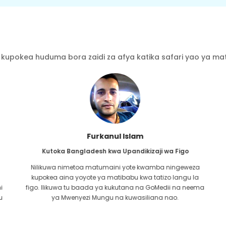
kupokea huduma bora zaidi za afya katika safari yao ya mati
Furkanul Islam
Kutoka Bangladesh kwa Upandikizaji wa Figo
Nilikuwa nimetoa matumaini yote kwamba ningeweza
kupokea aina yoyote ya matibabu kwa tatizo langu la
i
figo. Ilikuwa tu baada ya kukutana na GoMedii na neema
u
ya Mwenyezi Mungu na kuwasiliana nao.