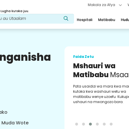
Makala za Afya
 Lugha kutoka juu.
Hospitali
Matibabu
Hud
uunganisha
Faida Zetu
Mshauri wa
Matibabu
Msaa
Pata usaidizi wa mara kwa ma
kutoka kwa washauri wetu wa
matibabu wenye uzoefu. Kukup
ushauri na mwongozo bora.
yako
a Muda Wote