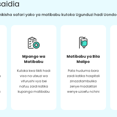
aidia
ikisha safari yako ya matibabu kutoka Ugunduzi hadi Uondoaj
Mpango wa
Matibabu ya Bila
Matibabu
Malipo
Kutoka kwa tikiti hadi
Pata huduma bora
u
visa na uteuzi wa
zaidi katika hospitali
vifurushi vya bei
zinazotambulika
a
nafuu zaidi katika
zenye madaktari
a
kupanga matibabu
wenye uzoefu nchini