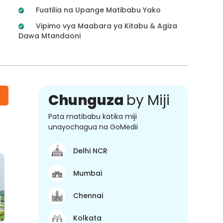
Fuatilia na Upange Matibabu Yako
Vipimo vya Maabara ya Kitabu & Agiza
Dawa Mtandaoni
Chunguza
by Miji
Pata matibabu katika miji
unayochagua na GoMedii
Delhi NCR
Mumbai
Chennai
Kolkata