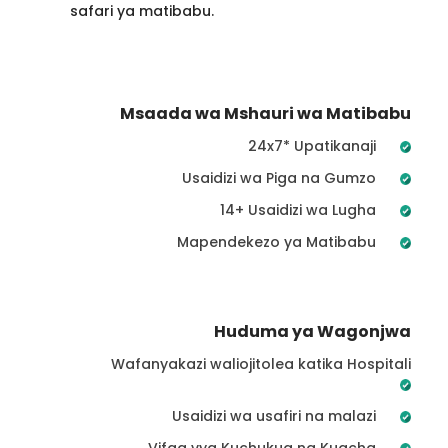
safari ya matibabu.
Msaada wa Mshauri wa Matibabu
24x7* Upatikanaji
Usaidizi wa Piga na Gumzo
14+ Usaidizi wa Lugha
Mapendekezo ya Matibabu
Huduma ya Wagonjwa
Wafanyakazi waliojitolea katika Hospitali
Usaidizi wa usafiri na malazi
Vifaa vya Kuchukua na Kuacha