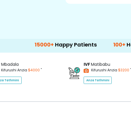
15000+
Happy Patients
100+
Hospitals 
P
Mbadala
IVF
Matibabu
*
Kifurushi Anzia
$4000
Kifurushi Anzia
$3200
za Tathmini
Anza Tathmini