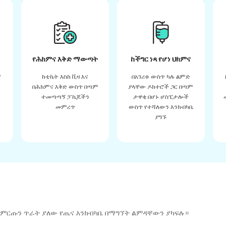
የሕክምና እቅድ ማውጣት
ከችግር ነጻ የሆነ ህክምና
ና
ከቲኬት እስከ ቪዛ እና
በአገሪቱ ውስጥ ካሉ ልምድ
በሕክምና እቅድ ውስጥ በጣም
ያላቸው ዶክተሮች ጋር በጣም
ተመጣጣኝ ፓኬጆችን
ታዋቂ በሆኑ ሆስፒታሎች
መምረጥ
ውስጥ የተሻለውን እንክብካቤ
ያግኙ
 ምርጡን ጥራት ያለው የጤና እንክብካቤ በማግኘት ልምዳቸውን ያካፍሉ።