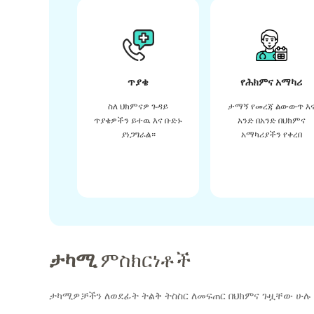
ጥያቄ
የሕክምና አማካሪ
ስለ ህክምናዎ ጉዳይ
ታማኝ የመረጃ ልውውጥ እ
ጥያቄዎችን ይተዉ እና ቡድኑ
አንድ በአንድ በህክምና
ያነጋግራል።
አማካሪያችን የቀረበ
ታካሚ
ምስክርነቶች
ታካሚዎቻችን ለወደፊት ትልቅ ትስስር ለመፍጠር በህክምና ጉዟቸው ሁሉ