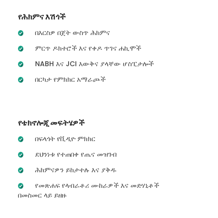
የሕክምና እሽጎች
በእርስዎ በጀት ውስጥ ሕክምና
ምርጥ ዶክተሮች እና የቀዶ ጥገና ሐኪሞች
NABH እና JCI እውቅና ያላቸው ሆስፒታሎች
በርካታ የምክክር አማራጮች
የቴክኖሎጂ መፍትሄዎች
በፍላጎት የቪዲዮ ምክክር
ደህንነቱ የተጠበቀ የጤና መዝገብ
ሕክምናዎን ይከታተሉ እና ያቅዱ
የመጽሐፍ የላብራቶሪ ሙከራዎች እና መድሃኒቶች
በመስመር ላይ ይዘዙ