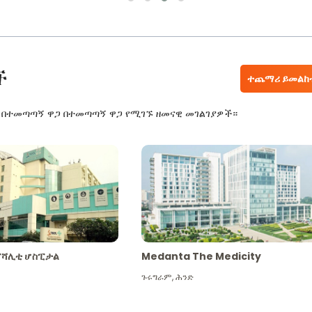
ች
ተጨማሪ ይመልከ
ር በተመጣጣኝ ዋጋ በተመጣጣኝ ዋጋ የሚገኙ ዘመናዊ መገልገያዎች።
ፔሻሊቲ ሆስፒታል
Medanta The Medicity
ጉሩግራም
,
ሕንድ