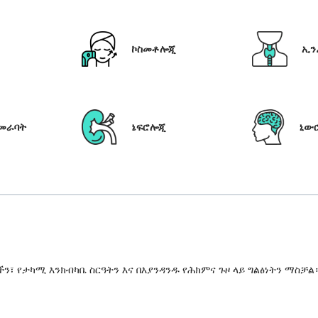
ኮስመቶሎጂ
ኢን
የመራባት
ኔፍሮሎጂ
ኒው
 የታካሚ እንክብካቤ ስርዓትን እና በእያንዳንዱ የሕክምና ጉዞ ላይ ግልፅነትን ማስቻል