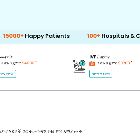
Happy Patients
100+
Hospitals & Clinics
መተካት
IVF
ሕክምና
*
*
እሽጉ በ ጀምር
$4000
እሽጉ በ ጀምር
$3200
ገማ ጀምር
ግምገማ ጀምር
ሕክምና ሂደቶች ጋር ተመጣጣኝ የሕክምና አማራጮች።