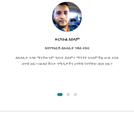
ፉርካኑል እስላም
ከባንግላዴሽ ለኩላሊት ንቅለ ተከላ
ለኩላሊት ጉዳዬ ማንኛውንም ዓይነት ሕክምና ማግኘት እንደምችል ሙሉ ተስፋ
ሰጥቼ ነበር። በአላህ ችሮታ ጎሜዲዎችን አግኝቼ ካገኛቸው በኋላ ነበር።