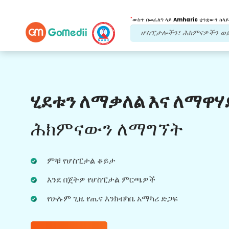
*
ውስጥ በመፈለግ ላይ
Amharic
ቋንቋውን ከላይ
የእኛ ጥቅሞች
ሂደቱን ለማቃለል እና ለማዋሃ
የድህረ ህክምና
ክትትል
የሚደረግበት እንክብካቤ
ሕክምናውን ለማግኘት
ችግሮቻችሁን በማንኛውም ጊዜ ለመፍታት ከቡድናችን
ጋር 24x7 የህክምና እና የታካሚ ድጋፍ ያግኙ።
ምቹ የሆስፒታል ቆይታ
በሕክምና ፍላጎቶችዎ ላይ መደበኛ ዝመናዎች።
እንደ በጀትዎ የሆስፒታል ምርጫዎች
የሁሉም ጊዜ የጤና እንክብካቤ አማካሪ ድጋፍ