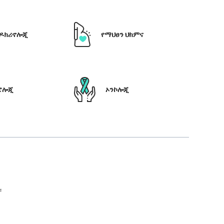
ዶክሪኖሎጂ
የማህፀን ህክምና
ሮሎጂ
ኦንኮሎጂ
።