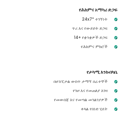
የሕክምና አማካሪ ድጋፍ
24x7* ተገኝነት
ጥሪ እና የውይይት ድጋፍ
14+ የቋንቋዎች ድጋፍ
የሕክምና ምክሮች
የታካሚ እንክብካቤ
በሆስፒታል ውስጥ ታማኝ ሰራተኞች
የጉዞ እና የመጠለያ እገዛ
የመውሰጃ እና የመጣል መገልገያዎች
ቀላል የሰነድ ሂደት