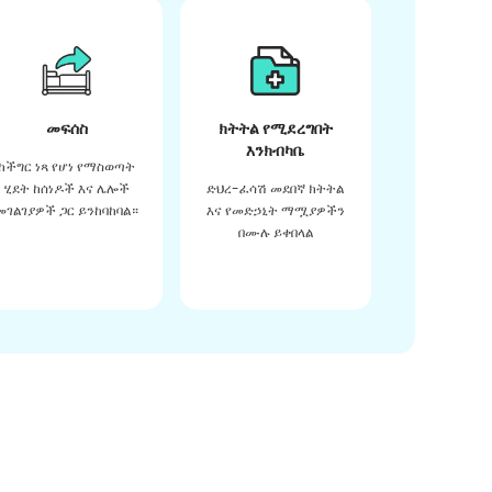
መፍሰስ
ክትትል የሚደረግበት
እንክብካቤ
ከችግር ነጻ የሆነ የማስወጣት
ሂደት ከሰነዶች እና ሌሎች
ድህረ-ፈሳሽ መደበኛ ክትትል
መገልገያዎች ጋር ይንከባከባል።
እና የመድኃኒት ማሟያዎችን
በሙሉ ይቀበላል