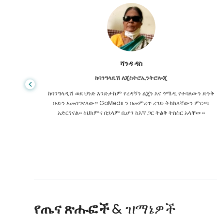
ሻንዳ ዳስ
ከባንግላዴሽ ለጂስትሮኢንትሮሎጂ
 ዋጋ የጤና
ከባንግላዲሽ ወደ ህንድ እንድታከም የረዳኝን ልጄን እና ጎሜዲ የተባለውን ድንቅ
ዩኬ ውስጥ
ቡድን አመሰግናለው። GoMedii ን በመምረጥ ረገድ ትክክለኛውን ምርጫ
 የማያቋርጥ
አድርገናል። ከህክምና በኋላም ቢሆን ከእኛ ጋር ትልቅ ትስስር አላቸው።
የጤና ጽሑፎች
& ዝማኔዎች