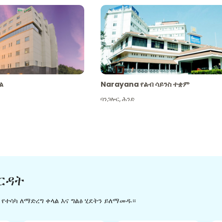
ል
Narayana የልብ ሳይንስ ተቋም
ባንጋሎር
,
ሕንድ
ርዳት
ን የተሳካ ለማድረግ ቀላል እና ግልፅ ሂደትን ይለማመዱ።