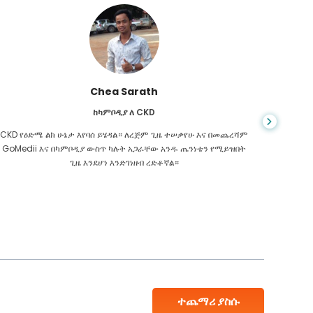
Chea Sarath
ከካምቦዲያ ለ CKD
CKD የዕድሜ ልክ ሁኔታ እየባሰ ይሄዳል። ለረጅም ጊዜ ተሠቃየሁ እና በመጨረሻም
መቼም ህይ
GoMedii እና በካምቦዲያ ውስጥ ካሉት አጋራቸው አንዱ ጤንነቴን የሚይዝበት
ስመረመር ፣
ጊዜ እንደሆነ እንድገነዘብ ረድቶኛል።
እንዳለብኝ
ተጨማሪ ያስሱ