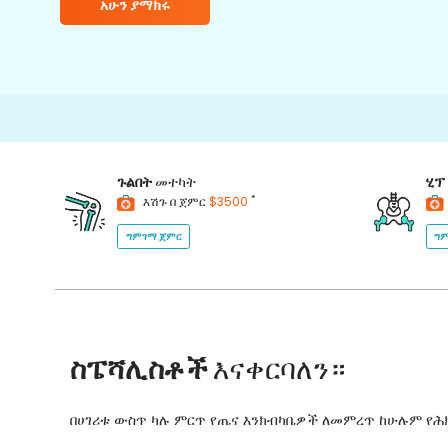
አሁን ያማክሩ
15000+
ጉልበት
መተካት
ሂፕ
*
እሽጉ በ ጀምር
$3500
ግምገማ ጀምር
ግም
ስፔሻሊስቶች
እናቀርባለን።
በሀገሪቱ ውስጥ ካሉ ምርጥ የጤና እንክብካቤዎች ለመምረጥ ከሁሉም የ