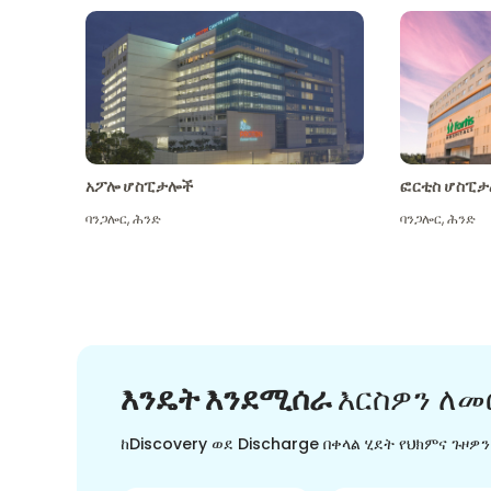
አፖሎ ሆስፒታሎች
ፎርቲስ ሆስፒታ
ባንጋሎር
,
ሕንድ
ባንጋሎር
,
ሕንድ
እንዴት እንደሚሰራ
እርስዎን ለመ
ከDiscovery ወደ Discharge በቀላል ሂደት የህክምና ጉዞዎ