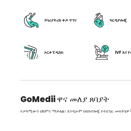
የባሪያትሪክ ቀዶ ጥገና
ካርዲዮሎጂ
ኦርቶፔዲክስ
IVF እና 
GoMedii
ዋና መለያ ጸባያት
የታካሚውን ህክምና ማቃለል፣ እንዲሁም በቴክኖሎጂ የተደገፈ መፍትሄዎችን፣