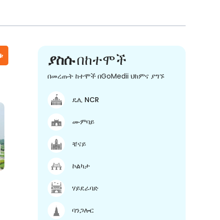
ቱ
ያስሱ
በከተሞች
በመረጡት ከተሞች በGoMedii ህክምና ያግኙ
ዴሊ NCR
ሙምባይ
ቼናይ
ኮልካታ
ሃይደራባድ
ባንጋሎር