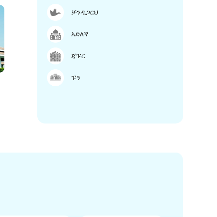
ቻንዲጋርህ
እድለኛ
ጃፑር
ፑን