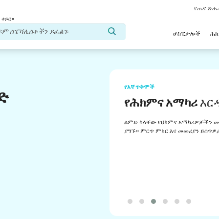
የጤና ጽ
 ቀይር።
ሆስፒታሎች
ሕ
የእኛ ጥቅሞች
ድ
የሕክምና አማካሪ
እር
ልምድ ካላቸው የህክምና አማካሪዎቻችን መ
ያግኙ። ምርጥ ምክር እና መመሪያን ይሰጥዎ