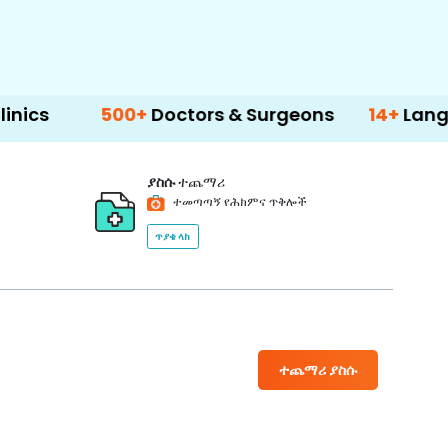
500+
Doctors & Surgeons
14+
Language Sup
ያስሱ
ተጨማሪ
ተመጣጣኝ የሕክምና ጥቅሎች
ጥያቄ ላክ
ተጨማሪ ያስሱ