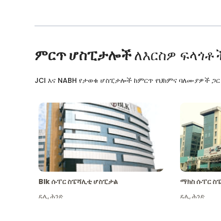
ምርጥ ሆስፒታሎች
ለእርስዎ ፍላጎቶ
JCI እና NABH የታወቁ ሆስፒታሎች ከምርጥ የህክምና ባለሙያዎች ጋ
Blk ሱፐር ስፔሻሊቲ ሆስፒታል
ማክስ ሱፐር ስ
ዴሊ
,
ሕንድ
ዴሊ
,
ሕንድ