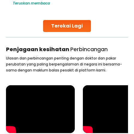
Teruskan membaca
globe are searching for treatments like angioplasty and
stent placement in Indian hospitals, owing to the
combination of high-quality care and affordability.
Studies, such as one published
Terokai Lagi
Continue Reading
Penjagaan kesihatan
Perbincangan
Ulasan dan perbincangan penting dengan doktor dan pakar
perubatan yang paling berpengalaman di negara ini bersama-
sama dengan maklum balas pesakit di platform kami.