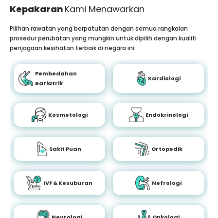
Kepakaran
Kami Menawarkan
Pilihan rawatan yang berpatutan dengan semua rangkaian
prosedur perubatan yang mungkin untuk dipilih dengan kualiti
penjagaan kesihatan terbaik di negara ini.
Pembedahan
Kardiologi
Bariatrik
Kosmetologi
Endokrinologi
Sakit Puan
Ortopedik
IVF & Kesuburan
Nefrologi
Neurologi
Onkologi