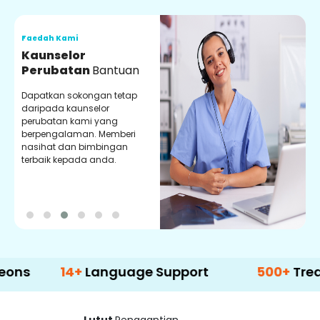
Faedah Kami
F
Kaunselor
V
Perubatan
Bantuan
P
Dapatkan sokongan tetap
P
daripada kaunselor
d
perubatan kami yang
p
berpengalaman. Memberi
m
nasihat dan bimbingan
m
terbaik kepada anda.
p
k
14+
Language Support
500+
Treatment 