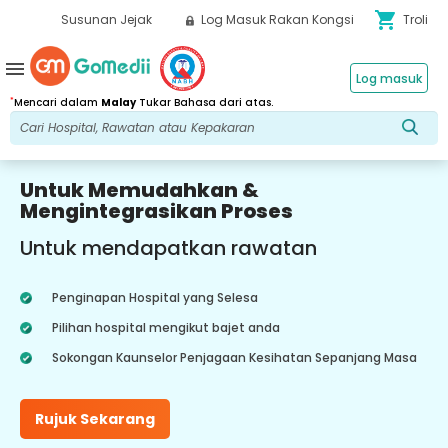
shopping_cart
Susunan Jejak
Log Masuk Rakan Kongsi
Troli
menu
Log masuk
*
Mencari dalam
Malay
Tukar Bahasa dari atas.
Untuk Memudahkan &
Mengintegrasikan Proses
Untuk mendapatkan rawatan
Penginapan Hospital yang Selesa
Pilihan hospital mengikut bajet anda
Sokongan Kaunselor Penjagaan Kesihatan Sepanjang Masa
Rujuk Sekarang