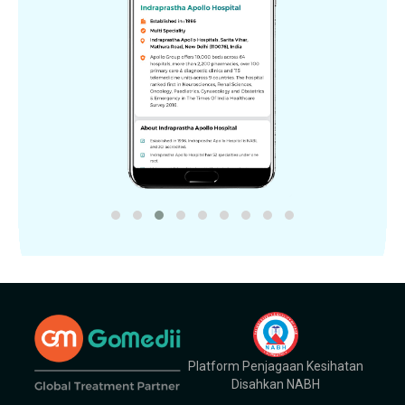
Platform Penjagaan Kesihatan
Disahkan NABH