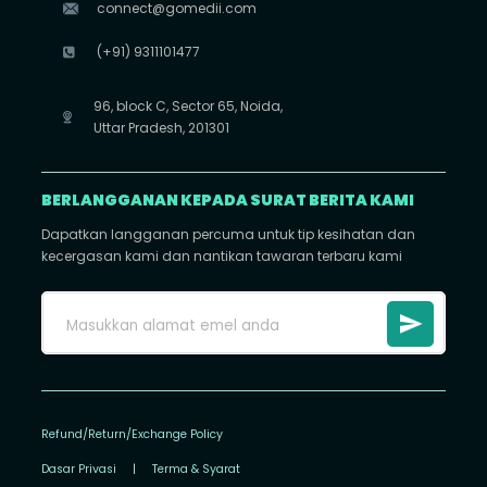
connect@gomedii.com
(+91) 9311101477
96, block C, Sector 65, Noida,
Uttar Pradesh, 201301
BERLANGGANAN KEPADA SURAT BERITA KAMI
Dapatkan langganan percuma untuk tip kesihatan dan
kecergasan kami dan nantikan tawaran terbaru kami
Refund/Return/Exchange Policy
Dasar Privasi
|
Terma & Syarat