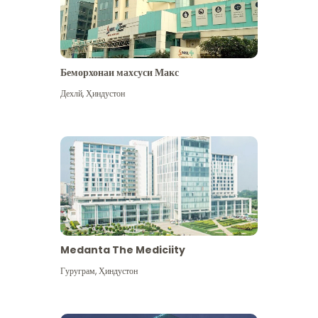
Беморхонаи махсуси Макс
Дехлй
,
Ҳиндустон
Medanta The Mediciity
Гуруграм
,
Ҳиндустон