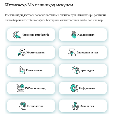
Ихтисосҳо
Мо пешниҳод мекунем
Имкониятҳои дастраси табобат бо тамоми диапазонҳои имконпазири расмиёти
тиббӣ барои интихоб бо сифати беҳтарини хизматрасонии тиббӣ дар кишвар.
Ҷарроҳии Bariatric
Кардиология
Косметология
Эндокринология
Гинекология
ортопедия
IVF ва таваллуд
Нефрология
Неврология
Онкология