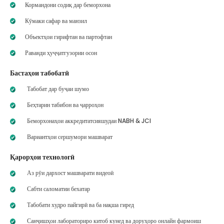
Кормандони содиқ дар беморхона
Кӯмаки сафар ва манзил
Объектҳои гирифтан ва партофтан
Раванди ҳуҷҷатгузории осон
Бастаҳои табобатӣ
Табобат дар буҷаи шумо
Беҳтарин табибон ва ҷарроҳон
Беморхонаҳои аккредитатсияшудаи NABH & JCI
Вариантҳои сершумори машварат
Қарорҳои технологӣ
Аз рӯи дархост машварати видеоӣ
Сабти саломатии бехатар
Табобати худро пайгирӣ ва ба нақша гиред
Санҷишҳои лабораториро китоб кунед ва доруҳоро онлайн фармоиш