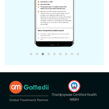
Платформаи Certified Health
NABH