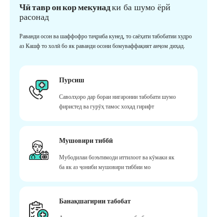
Чӣ тавр он кор мекунад
ки ба шумо ёрй
расонад
Раванди осон ва шаффофро таҷриба кунед, то саёҳати табобатии худро
аз Кашф то холӣ бо як раванди осони бомуваффақият анҷом диҳад.
Пурсиш
Саволҳоро дар бораи нигаронии табобати шумо
фиристед ва гурӯҳ тамос хоҳад гирифт
Мушовири тиббӣ
Мубодилаи боэътимоди иттилоот ва кӯмаки як
ба як аз ҷониби мушовири тиббии мо
Банақшагирии табобат