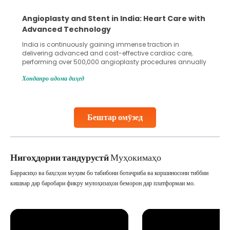
Angioplasty and Stent in India: Heart Care with
Advanced Technology
India is continuously gaining immense traction in
delivering advanced and cost-effective cardiac care,
performing over 500,000 angioplasty procedures annually
with a success rate exceeding 90%. Patients across the
Хонданро идома диҳед
globe are searching for treatments like angioplasty and
stent placement in Indian hospitals, owing to the
combination of high-quality care and affordability.
Studies, such as one published
Бештар омӯзед
Continue Reading
Нигоҳдории тандурустӣ
Муҳокимаҳо
Баррасиҳо ва баҳсҳои муҳим бо табибони ботаҷриба ва коршиносони тиббии
кишвар дар баробари фикру мулоҳизаҳои беморон дар платформаи мо.