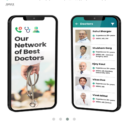
диҳед