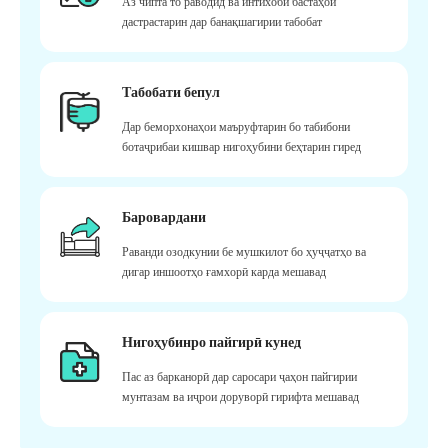
Аз чипта то раводид ва интихоби бастаҳои
дастрастарин дар банақшагирии табобат
Табобати бепул
Дар беморхонаҳои маъруфтарин бо табибони
ботаҷрибаи кишвар нигоҳубини беҳтарин гиред
Баровардани
Раванди озодкунии бе мушкилот бо ҳуҷҷатҳо ва
дигар иншоотҳо ғамхорӣ карда мешавад
Нигоҳубинро пайгирӣ кунед
Пас аз барканорӣ дар саросари ҷаҳон пайгирии
мунтазам ва иҷрои доруворӣ гирифта мешавад