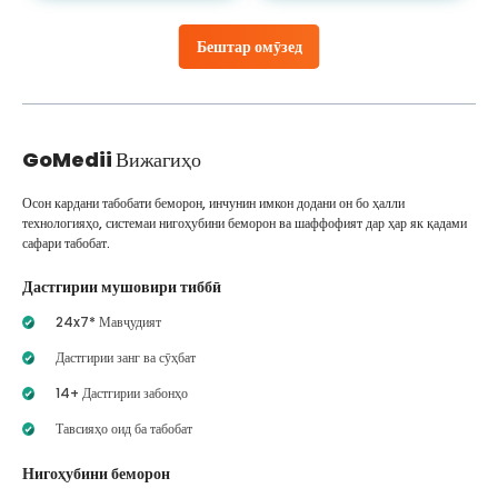
Бештар омӯзед
GoMedii
Вижагиҳо
Осон кардани табобати беморон, инчунин имкон додани он бо ҳалли
технологияҳо, системаи нигоҳубини беморон ва шаффофият дар ҳар як қадами
сафари табобат.
Дастгирии мушовири тиббӣ
24x7* Мавҷудият
Дастгирии занг ва сӯҳбат
14+ Дастгирии забонҳо
Тавсияҳо оид ба табобат
Нигоҳубини беморон