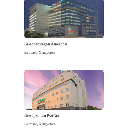
Беморхонаҳои Аполлон
Бангалор
,
Ҳиндустон
Бештар дидан
Беморхонаи Fortis
Бангалор
,
Ҳиндустон