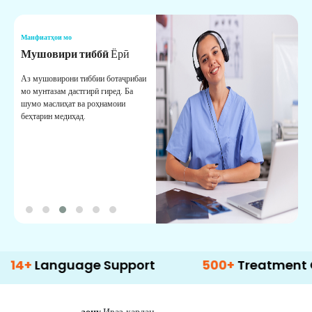
Манфиатҳои мо
М
Мушовири тиббӣ
Ёрӣ
В
М
Аз мушовирони тиббии ботаҷрибаи
мо мунтазам дастгирӣ гиред. Ба
М
шумо маслиҳат ва роҳнамоии
б
беҳтарин медиҳад.
д
б
nguage Support
500+
Treatment Options