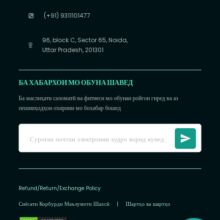
(+91) 9311101477
96, block C, Sector 65, Noida,
Uttar Pradesh, 201301
БА ХАБАРХОИ МО ОБУНА ШАВЕД
Ба маслиҳати саломатӣ ва фитнеси мо обунаи ройгон гиред ва аз
пешниҳодҳои охирини мо бохабар бошед
Refund/Return/Exchange Policy
Сиёсати Корбурди Маълумоти Шахсӣ
|
Шартҳо ва шартҳо