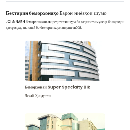
Беҳтарин беморхонаҳо
Барои ниёзҳои шумо
JCI & NABH беморхонаҳои аккредитатсияшуда бо таҷҳизоти муосир бо нархҳои
дастрас дар якҷоягӣ бо беҳтарин кормандони тиббӣ.
Беморхонаи Super Specialty Blk
Дехлй
,
Ҳиндустон