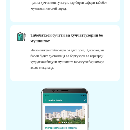
ҷумла ҳуҷҷатҳои гуногун, дар бораи сафари табобат
мунтазам навсозӣ гиред.
Табобатҳои буҷетӣ ва ҳуҷҷатгузории бе
мушкилот
Имкониятҳои табобатро ба даст оред. Ҳисобҳо, ки
барои буҷет дӯстонаанд ва боргузорӣ ва коркарди
ҳуҷҷатҳои бидуни мушкилот тавассути барномаро
эҳсос мекунанд.