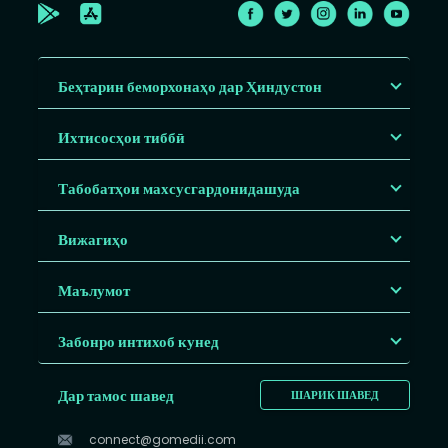
Беҳтарин беморхонаҳо дар Ҳиндустон
Ихтисосҳои тиббӣ
Табобатҳои махсусгардонидашуда
Вижагиҳо
Маълумот
Забонро интихоб кунед
Дар тамос шавед
ШАРИК ШАВЕД
connect@gomedii.com