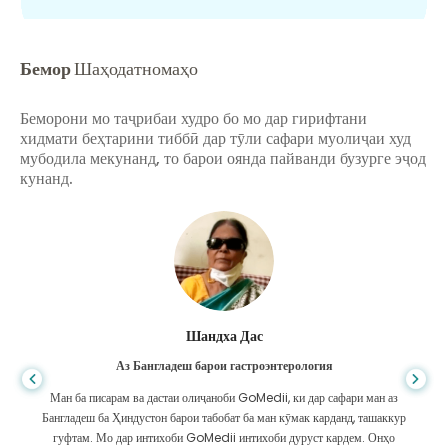
Бемор
Шаҳодатномаҳо
Беморони мо таҷрибаи худро бо мо дар гирифтани
хидмати беҳтарини тиббӣ дар тӯли сафари муолиҷаи худ
мубодила мекунанд, то барои оянда пайванди бузурге эҷод
кунанд.
Шандха Дас
Аз Бангладеш барои гастроэнтерология
Ман ба писарам ва дастаи олиҷаноби GoMedii, ки дар сафари ман аз
Бангладеш ба Ҳиндустон барои табобат ба ман кӯмак карданд, ташаккур
гуфтам. Мо дар интихоби GoMedii интихоби дуруст кардем. Онҳо