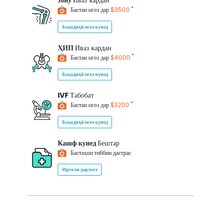
зону
Иваз кардан
*
Бастаи оғоз дар
$3500
Баҳодиҳӣ оғоз кунед
ҲИП
Иваз кардан
*
Бастаи оғоз дар
$4000
Баҳодиҳӣ оғоз кунед
IVF
Табобат
*
Бастаи оғоз дар
$3200
Баҳодиҳӣ оғоз кунед
Кашф кунед
Бештар
Бастаҳои тиббии дастрас
Ирсоли дархост