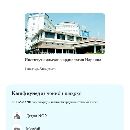
Институти илмҳои кардиологии Нараяна
Бангалор
,
Ҳиндустон
Кашф кунед
аз ҷониби шаҳрҳо
Бо GoMedii дар шаҳрҳои интихобкардаатон табобат гиред
Деҳлӣ NCR
Мумбай