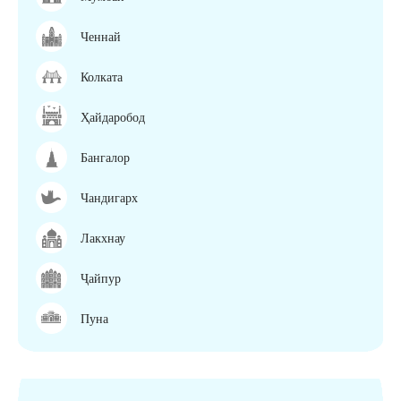
Ченнай
Колката
Ҳайдаробод
Бангалор
Чандигарх
Лакхнау
Ҷайпур
Пуна