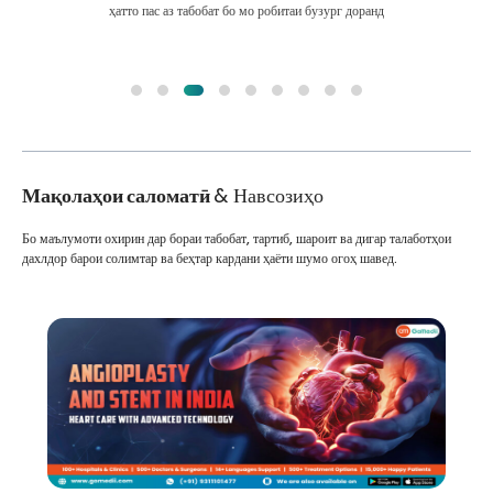
ҳатто пас аз табобат бо мо робитаи бузург доранд
Мақолаҳои саломатӣ
& Навсозиҳо
Бо маълумоти охирин дар бораи табобат, тартиб, шароит ва дигар талаботҳои
дахлдор барои солимтар ва беҳтар кардани ҳаёти шумо огоҳ шавед.