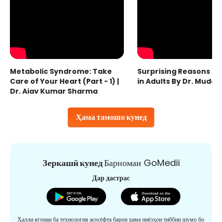
Metabolic Syndrome: Take
Surprising Reasons fo
Care of Your Heart (Part - 1) |
in Adults By Dr. Mudas
Dr. Ajay Kumar Sharma
Ҳама тамошо кунед
Зеркашӣ кунед
Барномаи GoMedii
Дар дастрас
Ҳалли ягонаи ба технология асосёфта барои ҳама ниёзҳои тиббии шумо бо