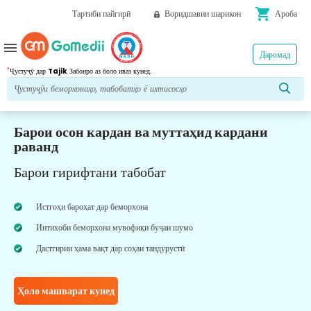
shopping_cart
Тартиби пайгирӣ
Воридшавии шарикон
Ароба
menu
Даромад
*
Ҷустуҷӯ дар
Tajik
Забонро аз боло иваз кунед.
Барои осон кардан ва муттаҳид кардани
раванд
Барои гирифтани табобат
Истгоҳи бароҳат дар беморхона
Интихоби беморхона мувофиқи буҷаи шумо
Дастгирии ҳама вақт дар соҳаи тандурустӣ
Ҳоло машварат кунед