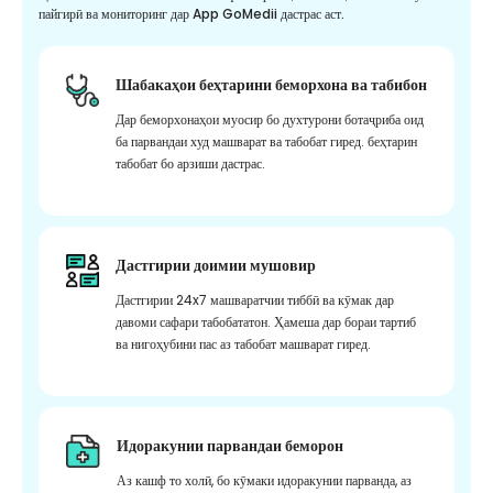
пайгирӣ ва мониторинг дар App GoMedii дастрас аст.
Шабакаҳои беҳтарини беморхона ва табибон
Дар беморхонаҳои муосир бо духтурони ботаҷриба оид
ба парвандаи худ машварат ва табобат гиред. беҳтарин
табобат бо арзиши дастрас.
Дастгирии доимии мушовир
Дастгирии 24x7 машваратчии тиббӣ ва кӯмак дар
давоми сафари табобататон. Ҳамеша дар бораи тартиб
ва нигоҳубини пас аз табобат машварат гиред.
Идоракунии парвандаи беморон
Аз кашф то холӣ, бо кӯмаки идоракунии парванда, аз