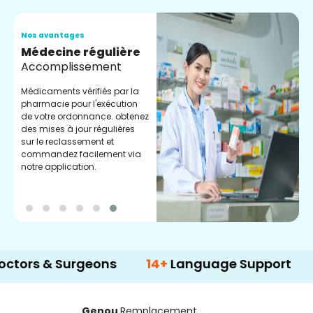
Nos avantages
N
Médecine régulière
S
Accomplissement
D
s
Médicaments vérifiés par la
g
pharmacie pour l'exécution
c
de votre ordonnance. obtenez
l
des mises à jour régulières
sur le reclassement et
commandez facilement via
notre application.
 & Surgeons
14+
Language Support
5
Genou
Remplacement