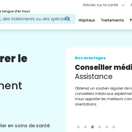
Articles sur la santé
 langue d'en haut.
Hôpitaux
Traitements
P
rer le
Nos avantages
Conseiller méd
Assistance
ement
Obtenez un soutien régulier de 
conseillers médicaux expérimen
Vous apporter les meilleurs cons
orientations.
ler en soins de santé