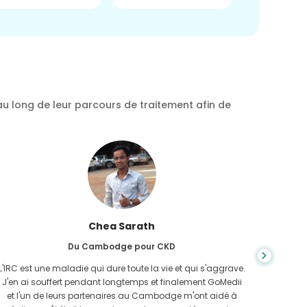
au long de leur parcours de traitement afin de
Chea Sarath
Du Cambodge pour CKD
L'IRC est une maladie qui dure toute la vie et qui s'aggrave.
On ne s
J'en ai souffert pendant longtemps et finalement GoMedii
quan
et l'un de leurs partenaires au Cambodge m'ont aidé à
n'avais 