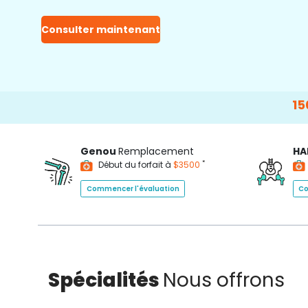
Consulter maintenant
15000+
H
Genou
Remplacement
HA
*
Début du forfait à
$3500
Commencer l'évaluation
Co
Spécialités
Nous offrons