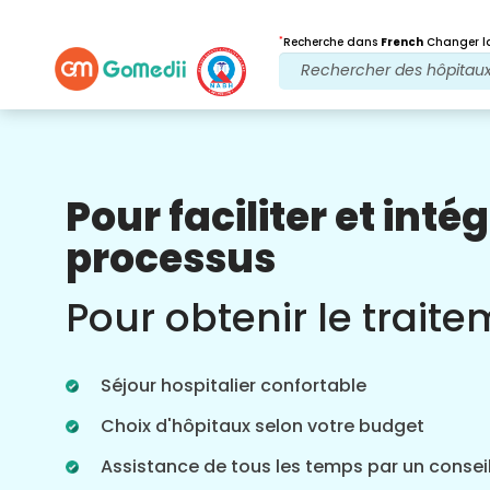
*
Recherche dans
French
Changer la
Pour faciliter et intég
Nos avantages
processus
Après traitement
Suivi des soins
Pour obtenir le trait
Bénéficiez d'une assistance médicale et
patient 24 heures sur 24, 7 jours sur 7,
grâce à notre équipe qui s'occupe de
Séjour hospitalier confortable
vos problèmes à tout moment. Mises à
jour régulières sur vos besoins de
Choix d'hôpitaux selon votre budget
traitement.
Assistance de tous les temps par un conseil