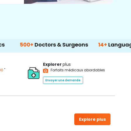
500+
Doctors & Surgeons
14+
Language Sup
Explorer
plus
*
00
Forfaits médicaux abordables
Envoyer une demande
Explore plus