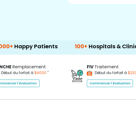
appy Patients
100+
Hospitals & Clinics
NCHE
Remplacement
FIV
Traitement
*
Début du forfait à
$4000
Début du forfait à
$32
mmencer l'évaluation
Commencer l'évaluation