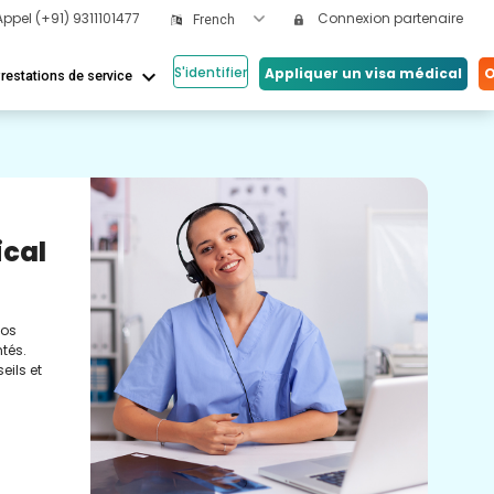
Appel
(+91) 9311101477
Connexion partenaire
French
S'identifier
keyboard_arrow_down
Appliquer un visa médical
O
restations de service
Nos
ical
Vi
Co
nos
Cons
tés.
méde
eils et
conc
réel
soin