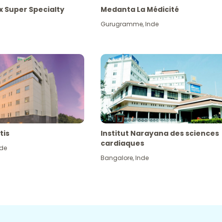
x Super Specialty
Medanta La Médicité
Gurugramme
,
Inde
tis
Institut Narayana des sciences
cardiaques
nde
Bangalore
,
Inde