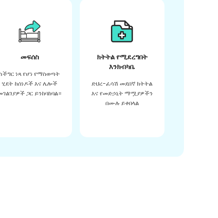
መፍሰስ
ክትትል የሚደረግበት
እንክብካቤ
ከችግር ነጻ የሆነ የማስወጣት
ሂደት ከሰነዶች እና ሌሎች
ድህረ-ፈሳሽ መደበኛ ክትትል
መገልገያዎች ጋር ይንከባከባል።
እና የመድኃኒት ማሟያዎችን
በሙሉ ይቀበላል