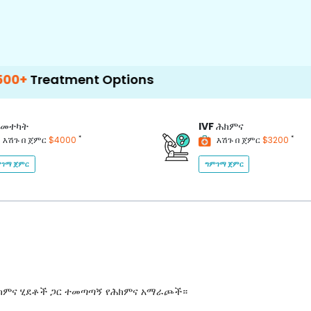
ent Options
መተካት
IVF
ሕክምና
*
*
እሽጉ በ ጀምር
$4000
እሽጉ በ ጀምር
$3200
ገማ ጀምር
ግምገማ ጀምር
ሕክምና ሂደቶች ጋር ተመጣጣኝ የሕክምና አማራጮች።