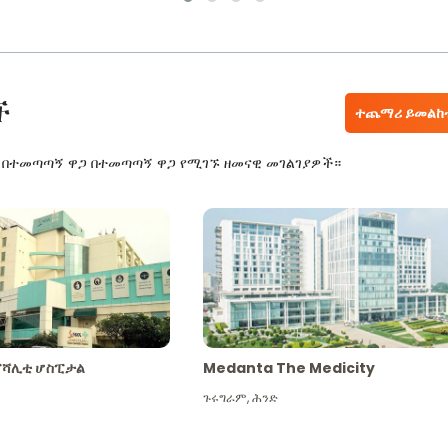
ች
ተጨማሪ ይመልከ
ር በተመጣጣኝ ዋጋ በተመጣጣኝ ዋጋ የሚገኙ ዘመናዊ መገልገያዎች።
ፔሻሊቲ ሆስፒታል
Medanta The Medicity
ጉሩግራም
,
ሕንድ