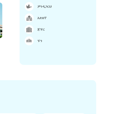
ቻንዲጋርህ
እድለኛ
ጃፑር
ፑን