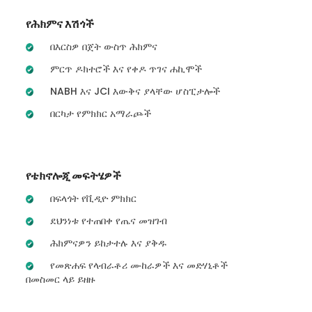
የሕክምና እሽጎች
በእርስዎ በጀት ውስጥ ሕክምና
ምርጥ ዶክተሮች እና የቀዶ ጥገና ሐኪሞች
NABH እና JCI እውቅና ያላቸው ሆስፒታሎች
በርካታ የምክክር አማራጮች
የቴክኖሎጂ መፍትሄዎች
በፍላጎት የቪዲዮ ምክክር
ደህንነቱ የተጠበቀ የጤና መዝገብ
ሕክምናዎን ይከታተሉ እና ያቅዱ
የመጽሐፍ የላብራቶሪ ሙከራዎች እና መድሃኒቶች
በመስመር ላይ ይዘዙ