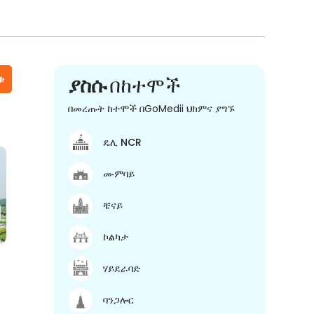
ቱ
ያስሱ
በከተሞች
በመረጡት ከተሞች በGoMedii ህክምና ያግኙ
ዴሊ NCR
ሙምባይ
ቼናይ
ኮልካታ
ሃይደራባድ
ባንጋሎር