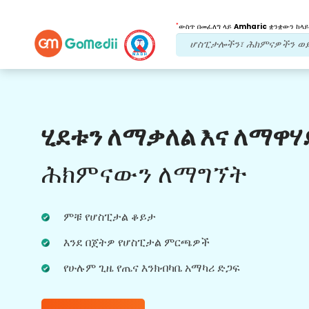
*
ውስጥ በመፈለግ ላይ
Amharic
ቋንቋውን ከላይ
የእኛ ጥቅሞች
ሂደቱን ለማቃለል እና ለማዋሃ
ባለብዙ ቋንቋ መተግበሪያ
ድጋፍ
ሕክምናውን ለማግኘት
የሕክምና ጉዞዎን በተሻለ እና በትክክል ለመከታተል እና
ለመከታተል የሚረዳዎትን የኛን Multilingual
ምቹ የሆስፒታል ቆይታ
GoMedii መተግበሪያ ያውርዱ።
እንደ በጀትዎ የሆስፒታል ምርጫዎች
የሁሉም ጊዜ የጤና እንክብካቤ አማካሪ ድጋፍ