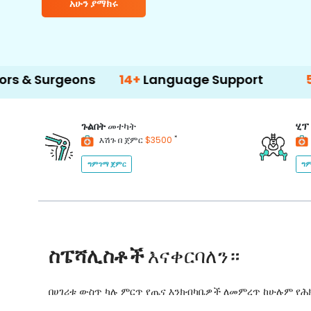
አሁን ያማክሩ
ons
14+
Language Support
500+
Treatm
ጉልበት
መተካት
ሂፕ
*
እሽጉ በ ጀምር
$3500
ግምገማ ጀምር
ግም
ስፔሻሊስቶች
እናቀርባለን።
በሀገሪቱ ውስጥ ካሉ ምርጥ የጤና እንክብካቤዎች ለመምረጥ ከሁሉም የ