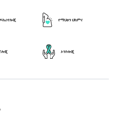
ዶክሪኖሎጂ
የማህፀን ህክምና
ሮሎጂ
ኦንኮሎጂ
።