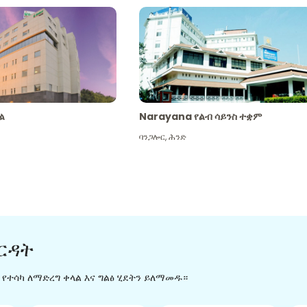
ል
Narayana የልብ ሳይንስ ተቋም
ባንጋሎር
,
ሕንድ
ርዳት
ን የተሳካ ለማድረግ ቀላል እና ግልፅ ሂደትን ይለማመዱ።