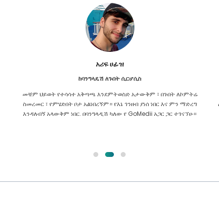
ኢሽራት ጃሃን
ከባንግላዴሽ ለካርዲዮሎጂ
ሬ
ከGoMedii ጋር ያለው ትስስር የቆየ ነው። የዛሬ ሁለት አመት ገደማ በፊት
ግ
ለcardiac ጉዳዬ አነጋግሬያቸው ነበር። ሆኖም ፣ ቡድኑ ሁል ጊዜ የማያቋርጥ ረዳት
።
ነው! የማክስ ላይ መደበኛ ቼክዎቼን ለማድረግ በየጊዜው እነሱን አነጋግራቸዋለሁ፣
አላህ ቡድኑን በጥሩ መንፈስ እንዲጠብቅ እመኛለሁ።