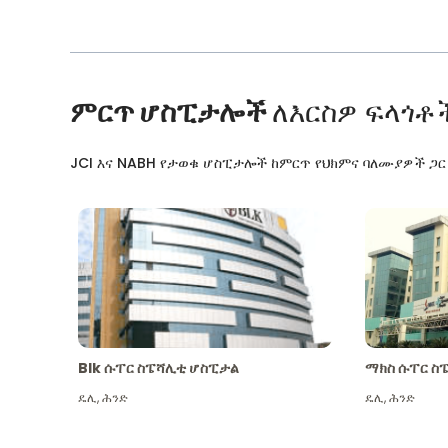
ምርጥ ሆስፒታሎች
ለእርስዎ ፍላጎቶ
JCI እና NABH የታወቁ ሆስፒታሎች ከምርጥ የህክምና ባለሙያዎች ጋ
Blk ሱፐር ስፔሻሊቲ ሆስፒታል
ማክስ ሱፐር ስ
ዴሊ
,
ሕንድ
ዴሊ
,
ሕንድ