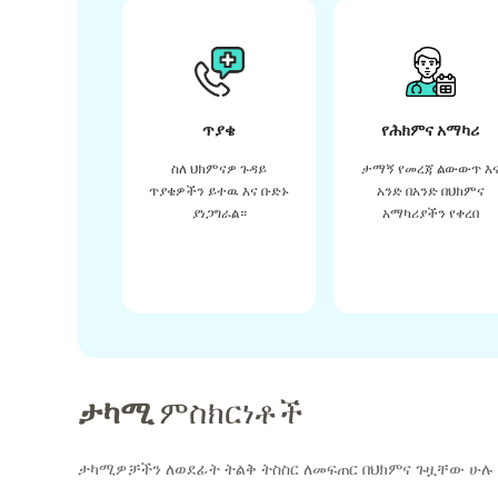
ጥያቄ
የሕክምና አማካሪ
ስለ ህክምናዎ ጉዳይ
ታማኝ የመረጃ ልውውጥ እ
ጥያቄዎችን ይተዉ እና ቡድኑ
አንድ በአንድ በህክምና
ያነጋግራል።
አማካሪያችን የቀረበ
ታካሚ
ምስክርነቶች
ታካሚዎቻችን ለወደፊት ትልቅ ትስስር ለመፍጠር በህክምና ጉዟቸው ሁሉ