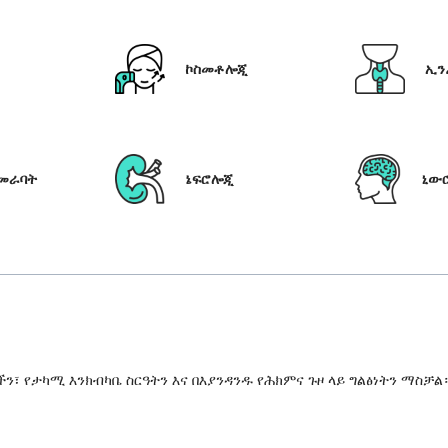
ኮስመቶሎጂ
ኢን
የመራባት
ኔፍሮሎጂ
ኒው
 የታካሚ እንክብካቤ ስርዓትን እና በእያንዳንዱ የሕክምና ጉዞ ላይ ግልፅነትን ማስቻል