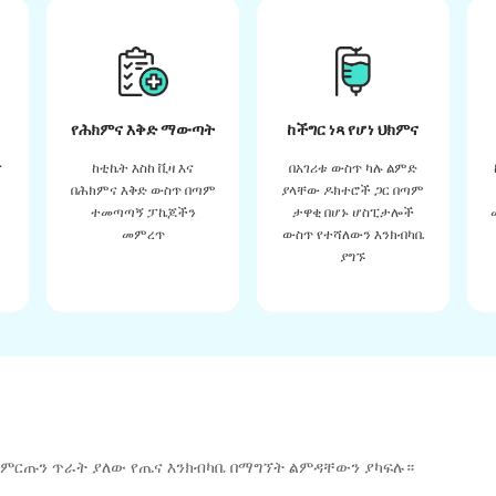
የሕክምና እቅድ ማውጣት
ከችግር ነጻ የሆነ ህክምና
ና
ከቲኬት እስከ ቪዛ እና
በአገሪቱ ውስጥ ካሉ ልምድ
በሕክምና እቅድ ውስጥ በጣም
ያላቸው ዶክተሮች ጋር በጣም
ተመጣጣኝ ፓኬጆችን
ታዋቂ በሆኑ ሆስፒታሎች
መምረጥ
ውስጥ የተሻለውን እንክብካቤ
ያግኙ
 ምርጡን ጥራት ያለው የጤና እንክብካቤ በማግኘት ልምዳቸውን ያካፍሉ።