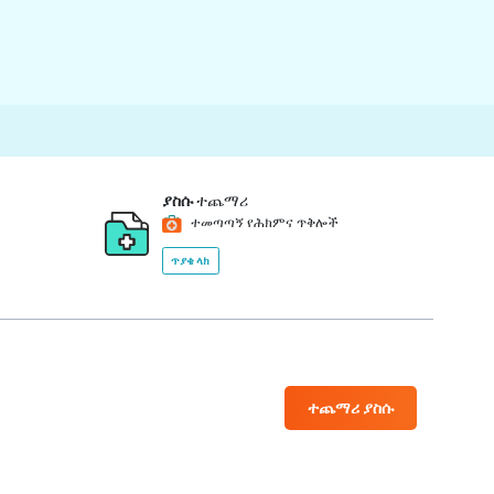
ያስሱ
ተጨማሪ
ተመጣጣኝ የሕክምና ጥቅሎች
ጥያቄ ላክ
ተጨማሪ ያስሱ