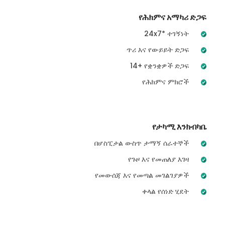
የሕክምና አማካሪ ድጋፍ
24x7* ተገኝነት
ጥሪ እና የውይይት ድጋፍ
14+ የቋንቋዎች ድጋፍ
የሕክምና ምክሮች
የታካሚ እንክብካቤ
በሆስፒታል ውስጥ ታማኝ ሰራተኞች
የጉዞ እና የመጠለያ እገዛ
የመውሰጃ እና የመጣል መገልገያዎች
ቀላል የሰነድ ሂደት