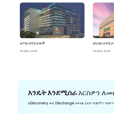
አፖሎ ሆስፒታሎች
ፎርቲስ ሆስፒታ
ባንጋሎር
,
ሕንድ
ባንጋሎር
,
ሕንድ
እንዴት እንደሚሰራ
እርስዎን ለመ
ከDiscovery ወደ Discharge በቀላል ሂደት የህክምና ጉዞዎ