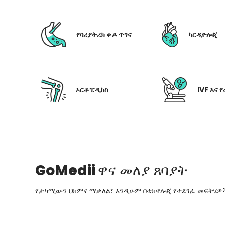
የባሪያትሪክ ቀዶ ጥገና
ካርዲዮሎጂ
ኦርቶፔዲክስ
IVF እና 
GoMedii
ዋና መለያ ጸባያት
የታካሚውን ህክምና ማቃለል፣ እንዲሁም በቴክኖሎጂ የተደገፈ መፍትሄዎችን፣