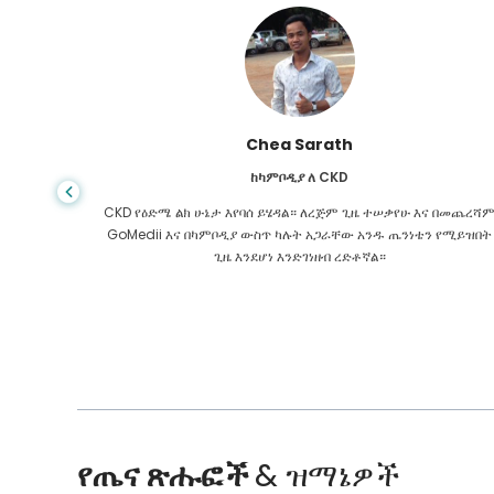
አሪፍ ሀፊዝ
ከባንግላዴሽ ለጉበት ሲርሆሲስ
 በመጨረሻም
መቼም ህይወት የተሳሳተ አቅጣጫ እንደምትወስድ አታውቅም ፣ በጉበት ለኮምት
 የሚይዝበት
ስመረመር ፣ የምሄድበት ቦታ አልነበረኝም። የእኔ ገንዘብ ያነሰ ነበር እና ምን ማድረ
እንዳለብኝ አላውቅም ነበር. በባንግላዲሽ ካለው የ GoMedii አጋር ጋር ተገናኘሁ
የጤና ጽሑፎች
& ዝማኔዎች