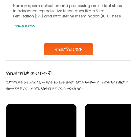
Human sperm collection and processing are critical steps
in advanced reproductive techniques like In Vitro
Fertilization (IVF) and intrauterine insemination (IUI). These
methods enable medical professionals to tackle fertility
ማንበብ ይቀጥሉ
challenges and help couples achieve their dream of
parenthood. Skilled technicians collect sperm using
specialized procedures to ensure optimal quality. Once
collected, they process the
ተጨማሪ ያስሱ
Continue Reading
የጤና ጥበቃ
ውይይቶች
ግምገማዎች እና አስፈላጊ ውይይት ከአገሪቱ በጣም ልምድ ካላቸው ዶክተሮች እና የህክምና
ባለሙያዎች ጋር ከታካሚ አስተያየቶች ጋር በመድረክ ላይ።