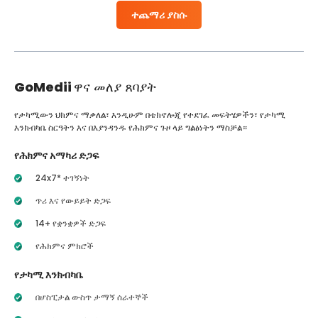
ተጨማሪ ያስሱ
GoMedii
ዋና መለያ ጸባያት
የታካሚውን ህክምና ማቃለል፣ እንዲሁም በቴክኖሎጂ የተደገፈ መፍትሄዎችን፣ የታካሚ
እንክብካቤ ስርዓትን እና በእያንዳንዱ የሕክምና ጉዞ ላይ ግልፅነትን ማስቻል።
የሕክምና አማካሪ ድጋፍ
24x7* ተገኝነት
ጥሪ እና የውይይት ድጋፍ
14+ የቋንቋዎች ድጋፍ
የሕክምና ምክሮች
የታካሚ እንክብካቤ
በሆስፒታል ውስጥ ታማኝ ሰራተኞች