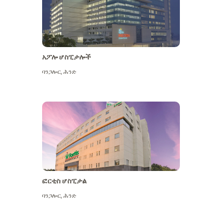
አፖሎ ሆስፒታሎች
ባንጋሎር
,
ሕንድ
ተጨማሪ ይመልከቱ
ፎርቲስ ሆስፒታል
ባንጋሎር
,
ሕንድ