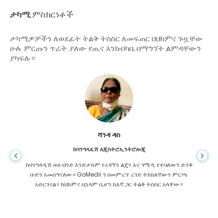
ታካሚ
ምስክርነቶች
ታካሚዎቻችን ለወደፊት ትልቅ ትስስር ለመፍጠር በህክምና ጉዟቸው
ሁሉ ምርጡን ጥራት ያለው የጤና እንክብካቤ በማግኘት ልምዳቸውን
ያካፍሉ።
ሻንዳ ዳስ
ከባንግላዴሽ ለጂስትሮኢንትሮሎጂ
ከባንግላዲሽ ወደ ህንድ እንድታከም የረዳኝን ልጄን እና ጎሜዲ የተባለውን ድንቅ
ቡድን አመሰግናለው። GoMedii ን በመምረጥ ረገድ ትክክለኛውን ምርጫ
አድርገናል። ከህክምና በኋላም ቢሆን ከእኛ ጋር ትልቅ ትስስር አላቸው።