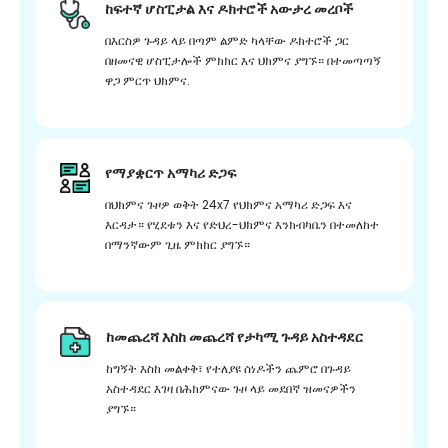
ከፍተኛ ሆስፒታል እና ዶክተሮች አውታረ መረቦች
በእርስዎ ጉዳይ ላይ በጣም ልምድ ካላቸው ዶክተሮች ጋር
በዘመናዊ ሆስፒታሎች ምክክር እና ህክምና ያግኙ። በተመጣጣኝ
ዋጋ ምርጥ ህክምና.
የማያቋርጥ አማካሪ ድጋፍ
በህክምና ጉዞዎ ወቅት 24x7 የህክምና አማካሪ ድጋፍ እና
እርዳታ። የሂደቱን እና የድህረ-ህክምና እንክብካቤን በተመለከተ
በማንኛውም ጊዜ ምክክር ያግኙ።
ከመጨረሻ እስከ መጨረሻ የታካሚ ጉዳይ አስተዳደር
ከግኝት እስከ መልቀቅ፣ የተለያዩ ሰነዶችን ጨምሮ በጉዳይ
አስተዳደር እገዛ በሕክምናው ጉዞ ላይ መደበኛ ዝመናዎችን
ያግኙ።