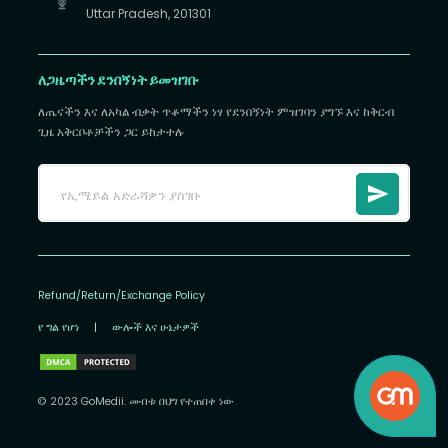
Uttar Pradesh, 201301
ለጋዜጣችን ደንበኝነት ይመዝገቡ
ለጤናችን እና ለአካል ብቃት ጥቆማችን ነፃ የደንበኝነት ምዝገባን ያግኙ እና ከቅርብ
ጊዜ አቅርቦቶቻችን ጋር ይከታተሉ
Refund/Return/Exchange Policy
የ ግል የሆነ
|
ውሎች እና ሁኔታዎች
© 2023 GoMedii. መብቱ በህግ የተጠበቀ ነው