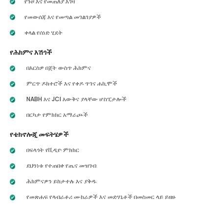
የጉዞ እና የመጠለያ እገዛ
የመውሰጃ እና የመጣል መገልገያዎች
ቀላል የሰነድ ሂደት
የሕክምና እሽጎች
በእርስዎ በጀት ውስጥ ሕክምና
ምርጥ ዶክተሮች እና የቀዶ ጥገና ሐኪሞች
NABH እና JCI እውቅና ያላቸው ሆስፒታሎች
በርካታ የምክክር አማራጮች
የቴክኖሎጂ መፍትሄዎች
በፍላጎት የቪዲዮ ምክክር
ደህንነቱ የተጠበቀ የጤና መዝገብ
ሕክምናዎን ይከታተሉ እና ያቅዱ
የመጽሐፍ የላብራቶሪ ሙከራዎች እና መድሃኒቶች በመስመር ላይ ይዘዙ