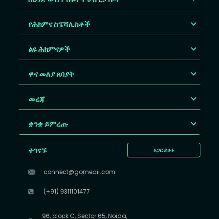
የሕክምና ስፔሻሊስቶች
ልዩ ሕክምናዎች
ዋና መለያ ጸባያት
መረጃ
ቋንቋ ይምረጡ
ተገናኙ
አጋር ይሁኑ
connect@gomedii.com
(+91) 9311101477
96, block C, Sector 65, Noida,