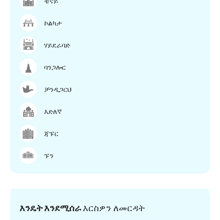
ቼናይ
ኮልካታ
ሃይደራባድ
ባንጋሎር
ቻንዲጋርህ
እድለኛ
ጃፑር
ፑን
እንዴት እንደሚሰራ
እርስዎን ለመርዳት