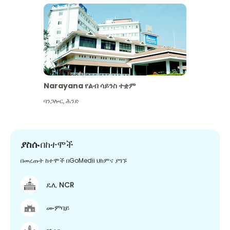
Narayana የልብ ሳይንስ ተቋም
ባንጋሎር
,
ሕንድ
ያስሱ
በከተሞች
በመረጡት ከተሞች በGoMedii ህክምና ያግኙ
ዴሊ NCR
ሙምባይ