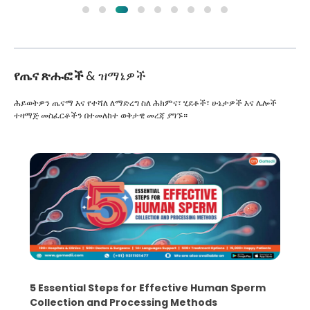
የጤና ጽሑፎች
& ዝማኔዎች
ሕይወትዎን ጤናማ እና የተሻለ ለማድረግ ስለ ሕክምና፣ ሂደቶች፣ ሁኔታዎች እና ሌሎች
ተዛማጅ መስፈርቶችን በተመለከተ ወቅታዊ መረጃ ያግኙ።
5 Essential Steps for Effective Human Sperm
Collection and Processing Methods