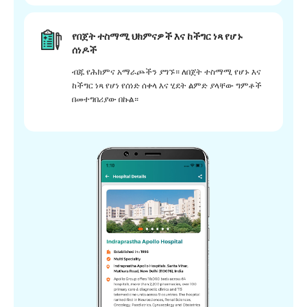
የበጀት ተስማሚ ህክምናዎች እና ከችግር ነጻ የሆኑ
ሰነዶች
ብጁ የሕክምና አማራጮችን ያግኙ። ለበጀት ተስማሚ የሆኑ እና
ከችግር ነጻ የሆነ የሰነድ ሰቀላ እና ሂደት ልምድ ያላቸው ግምቶች
በመተግበሪያው በኩል።