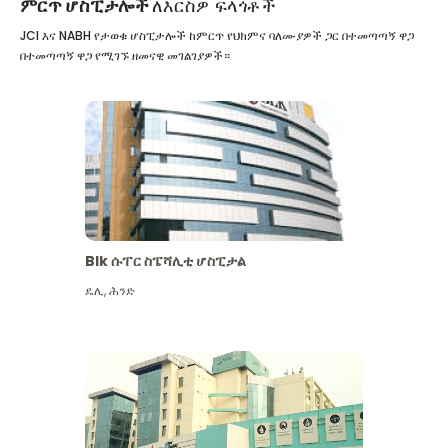
ምርጥ ሆስፒታሎች
ለእርስዎ ፍላጎቶች
JCI እና NABH የታወቁ ሆስፒታሎች ከምርጥ የህክምና ባለሙያዎች ጋር በተመጣጣኝ ዋጋ
በተመጣጣኝ ዋጋ የሚገኙ ዘመናዊ መገልገያዎች።
Blk ሱፐር ስፔሻሊቲ ሆስፒታል
ዴሊ
,
ሕንድ