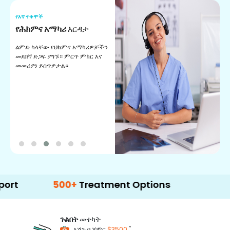
የእኛ ጥቅሞች
የ
የሕክምና አማካሪ
እርዳታ
የ
ልምድ ካላቸው የህክምና አማካሪዎቻችን
ለ
መደበኛ ድጋፍ ያግኙ። ምርጥ ምክር እና
ጊ
መመሪያን ይሰጥዎታል።
ል
በ
500+
Treatment Options
ጉልበት
መተካት
*
እሽጉ በ ጀምር
$3500