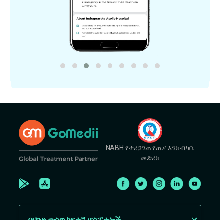
NABH የተረጋገጠ የጤና እንክብካቤ
መድረክ
በህንድ ውስጥ ከፍተኛ ሆስፒታሎች