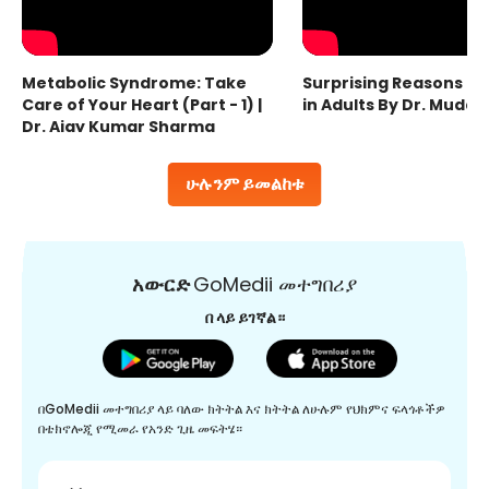
Metabolic Syndrome: Take
Surprising Reasons fo
Care of Your Heart (Part - 1) |
in Adults By Dr. Mudas
Dr. Ajay Kumar Sharma
ሁሉንም ይመልከቱ
አውርድ
GoMedii መተግበሪያ
በ ላይ ይገኛል።
በGoMedii መተግበሪያ ላይ ባለው ክትትል እና ክትትል ለሁሉም የህክምና ፍላጎቶችዎ
በቴክኖሎጂ የሚመራ የአንድ ጊዜ መፍትሄ።