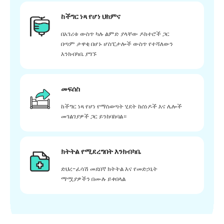
ከችግር ነጻ የሆነ ህክምና
በአገሪቱ ውስጥ ካሉ ልምድ ያላቸው ዶክተሮች ጋር
በጣም ታዋቂ በሆኑ ሆስፒታሎች ውስጥ የተሻለውን
እንክብካቤ ያግኙ
መፍሰስ
ከችግር ነጻ የሆነ የማስወጣት ሂደት ከሰነዶች እና ሌሎች
መገልገያዎች ጋር ይንከባከባል።
ክትትል የሚደረግበት እንክብካቤ
ድህረ-ፈሳሽ መደበኛ ክትትል እና የመድኃኒት
ማሟያዎችን በሙሉ ይቀበላል