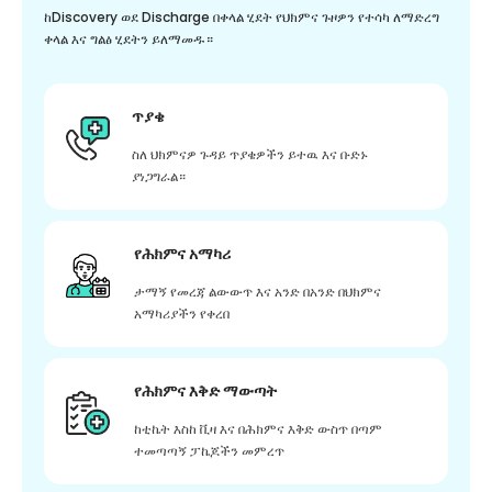
ከDiscovery ወደ Discharge በቀላል ሂደት የህክምና ጉዞዎን የተሳካ ለማድረግ
ቀላል እና ግልፅ ሂደትን ይለማመዱ።
ጥያቄ
ስለ ህክምናዎ ጉዳይ ጥያቄዎችን ይተዉ እና ቡድኑ
ያነጋግራል።
የሕክምና አማካሪ
ታማኝ የመረጃ ልውውጥ እና አንድ በአንድ በህክምና
አማካሪያችን የቀረበ
የሕክምና እቅድ ማውጣት
ከቲኬት እስከ ቪዛ እና በሕክምና እቅድ ውስጥ በጣም
ተመጣጣኝ ፓኬጆችን መምረጥ