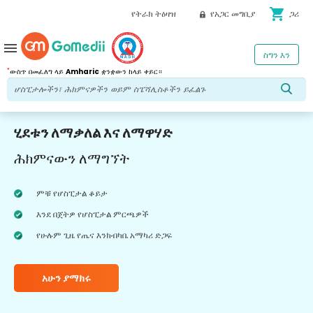
shopping_cart
የትራክ ትዕዛዝ
የአጋር መግቢያ
ጋሪ
menu
ስግን እን
*
ውስጥ በመፈለግ ላይ
Amharic
ቋንቋውን ከላይ ቀይር።
ሂደቱን ለማቃለል እና ለማዋሃድ
ሕክምናውን ለማግኘት
ምቹ የሆስፒታል ቆይታ
እንደ በጀትዎ የሆስፒታል ምርጫዎች
የሁሉም ጊዜ የጤና እንክብካቤ አማካሪ ድጋፍ
አሁን ያማክሩ