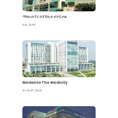
ማክስ ሱፐር ስፔሻሊቲ ሆስፒታል
ዴሊ
,
ሕንድ
Medanta The Medicity
ጉሩግራም
,
ሕንድ