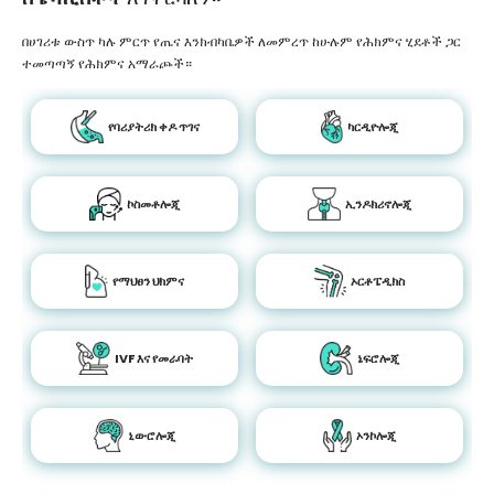
በሀገሪቱ ውስጥ ካሉ ምርጥ የጤና እንክብካቤዎች ለመምረጥ ከሁሉም የሕክምና ሂደቶች ጋር
ተመጣጣኝ የሕክምና አማራጮች።
የባሪያትሪክ ቀዶ ጥገና
ካርዲዮሎጂ
ኮስመቶሎጂ
ኢንዶክሪኖሎጂ
የማህፀን ህክምና
ኦርቶፔዲክስ
IVF እና የመራባት
ኔፍሮሎጂ
ኒውሮሎጂ
ኦንኮሎጂ