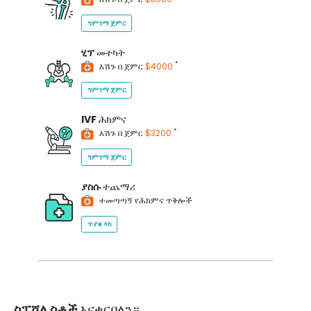
ግምገማ ጀምር
ሂፕ
መተካት
*
እሽጉ በ ጀምር
$4000
ግምገማ ጀምር
IVF
ሕክምና
*
እሽጉ በ ጀምር
$3200
ግምገማ ጀምር
ያስሱ
ተጨማሪ
ተመጣጣኝ የሕክምና ጥቅሎች
ጥያቄ ላክ
ስፔሻሊስቶች
እናቀርባለን።