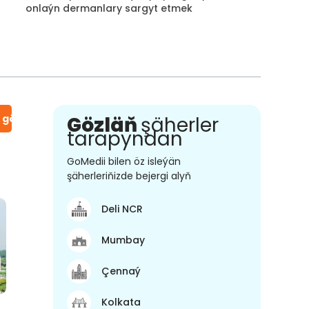
onlaýn dermanlary sargyt etmek
n gör
Gözläň
şäherler
tarapyndan
GoMedii bilen öz isleýän
şäherleriňizde bejergi alyň
Deli NCR
Mumbay
Çennaý
Kolkata