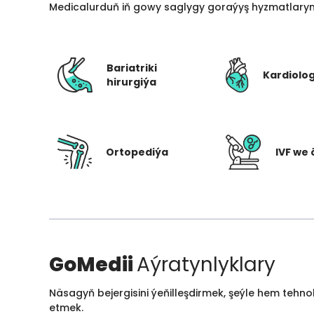
Medicalurduň iň gowy saglygy goraýyş hyzmatlarynd
Bariatriki
Kardiolo
hirurgiýa
Ortopediýa
IVF we 
GoMedii
Aýratynlyklary
Näsagyň bejergisini ýeňilleşdirmek, şeýle hem tehn
etmek.