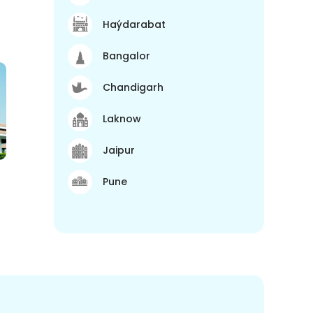
Haýdarabat
Bangalor
Chandigarh
Laknow
Jaipur
Pune