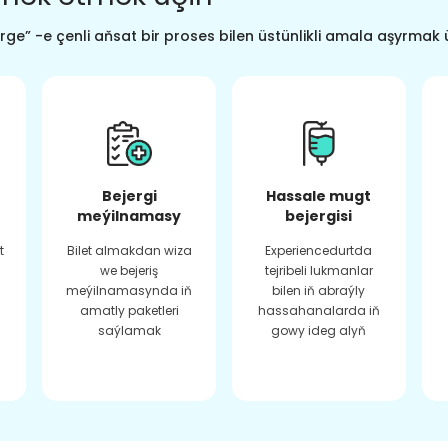
ge” -e çenli aňsat bir proses bilen üstünlikli amala aşyrmak 
Bejergi
Hassale mugt
meýilnamasy
bejergisi
t
Bilet almakdan wiza
Experiencedurtda
we bejeriş
tejribeli lukmanlar
meýilnamasynda iň
bilen iň abraýly
amatly paketleri
hassahanalarda iň
saýlamak
gowy ideg alyň