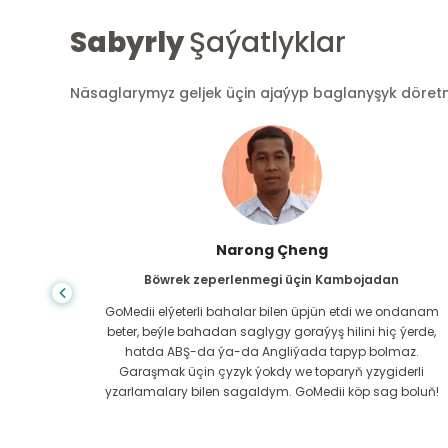
Sabyrly
Şaýatlyklar
Näsaglarymyz geljek üçin ajaýyp baglanyşyk döretmek
Shandha Das
Gastroenterologiýa üçin Bangladeşden
ndanam
Bangladeşden Hindistana bejergi almakda maňa kömek
ýerde,
eden ogluma we GoMedii toparynyň ajaýyp toparyna sa
az.
bolsun aýdýaryn. GoMedii saýlamakda dogry saýladyk.
erli
Bejergiden soňam biziň bilen uly baglanyşyk saklaýarlar
boluň!