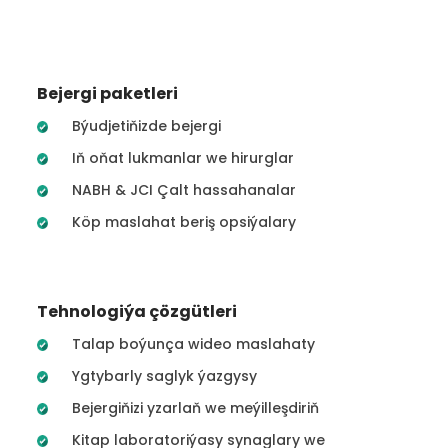
Bejergi paketleri
Býudjetiňizde bejergi
Iň oňat lukmanlar we hirurglar
NABH & JCI Çalt hassahanalar
Köp maslahat beriş opsiýalary
Tehnologiýa çözgütleri
Talap boýunça wideo maslahaty
Ygtybarly saglyk ýazgysy
Bejergiňizi yzarlaň we meýilleşdiriň
Kitap laboratoriýasy synaglary we