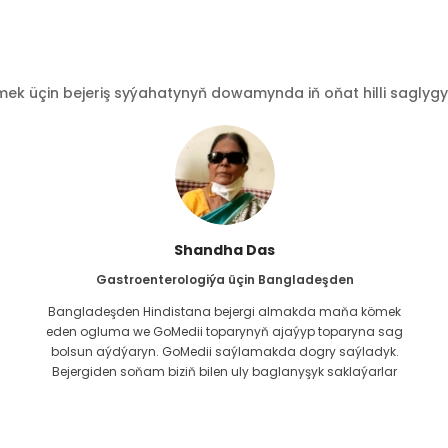
 üçin bejeriş syýahatynyň dowamynda iň oňat hilli saglygy go
Furkanul Yslam
Böwrek transplantasiýasy üçin Bangladeşden
Böwrek meseläm üçin islendik bejergini alyp bilerin diýip
g
umyt edipdim. Diňe GoMedii-e Allanyň merhemeti bilen
duşup, olar bilen habarlaşanymdan soň boldy.