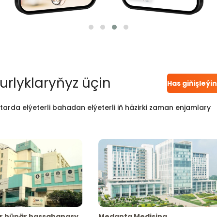
urlyklaryňyz üçin
Has giňişleýi
atarda elýeterli bahadan elýeterli iň häzirki zaman enjamlary
r hünär hassahanasy
Medanta Medisina