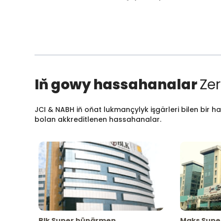
Iň gowy hassahanalar
Zer
JCI & NABH iň oňat lukmançylyk işgärleri bilen bir h
bolan akkreditlenen hassahanalar.
Blk Super hünärmen
Maks Supe