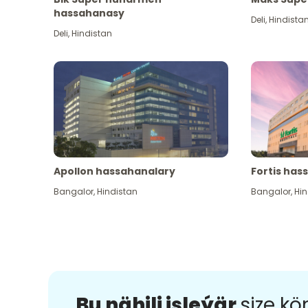
hassahanasy
Deli
,
Hindista
Deli
,
Hindistan
Apollon hassahanalary
Fortis has
Bangalor
,
Hindistan
Bangalor
,
Hin
Bu nähili işleýär
size k