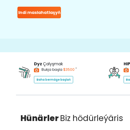
Indi maslahatlaşyň
Dyz
Çalyşmak
HI
*
Bukja başla
$3500
Baha bermäge başlaň
Ba
Hünärler
Biz hödürleýäris