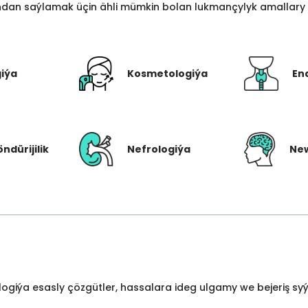
an saýlamak üçin ähli mümkin bolan lukmançylyk amallary bi
giýa
Kosmetologiýa
En
öndürijilik
Nefrologiýa
New
ologiýa esasly çözgütler, hassalara ideg ulgamy we bejeriş s