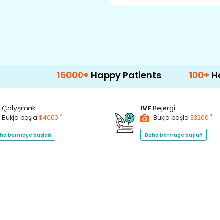
15000+
Happy Patients
100+
Hospitals & 
P
Çalyşmak
IVF
Bejergi
*
*
Bukja başla
$4000
Bukja başla
$3200
ha bermäge başlaň
Baha bermäge başlaň