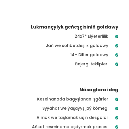
Lukmançylyk geňeşçisiniň goldawy
24x7* Elýeterlilik
Jaň we söhbetdeşlik goldawy
14+ Diller goldawy
Bejergi teklipleri
Näsaglara ideg
Keselhanada bagyşlanan işgärler
Syýahat we ýaşaýyş jaý kömegi
Almak we taşlamak üçin desgalar
Aňsat resminamalaşdyrmak prosesi