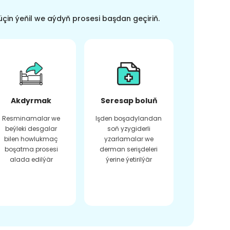
üçin ýeňil we aýdyň prosesi başdan geçiriň.
Akdyrmak
Seresap boluň
Resminamalar we
Işden boşadylandan
beýleki desgalar
soň yzygiderli
bilen howlukmaç
yzarlamalar we
boşatma prosesi
derman serişdeleri
alada edilýär
ýerine ýetirilýär