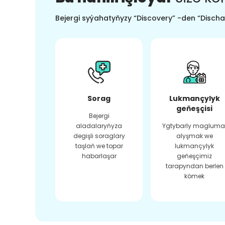
Bejergi syýahatyňyzy “Discovery” -den “Dischar
Sorag
Lukmançylyk
geňeşçisi
Bejergi
aladalaryňyza
Ygtybarly magluma
degişli soraglary
alyşmak we
taşlaň we topar
lukmançylyk
habarlaşar
geňeşçimiz
tarapyndan berlen
kömek