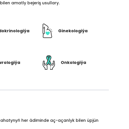
len amatly bejeriş usullary.
dokrinologiýa
Ginekologiýa
rologiýa
Onkologiýa
yýahatynyň her ädiminde aç-açanlyk bilen üpjün