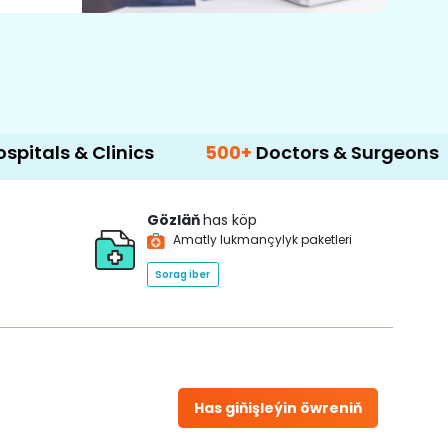
Clinics
500+
Doctors & Surgeons
14+
Lan
Gözläň
has köp
Amatly lukmançylyk paketleri
Sorag iber
Has giňişleýin öwreniň