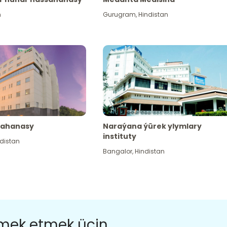
n
Gurugram
,
Hindistan
sahanasy
Naraýana ýürek ylymlary
instituty
distan
Bangalor
,
Hindistan
ömek etmek üçin