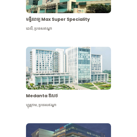
មន្ទីរពេទ្យ Max Super Speciality
ដេលី
,
ប្រទេសឥណ្ឌា
Medanta ឱសថ
ហ្គូរូក្រាម
,
ប្រទេសឥណ្ឌា