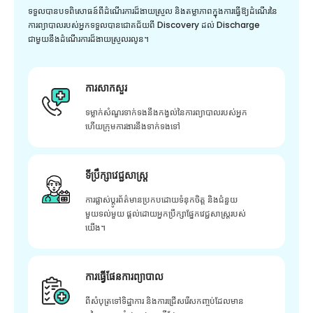
ទទួលបានបទពិសោធន៍ពីដំណើរការដ៏ងាយស្រួល និងតម្លាភាពក្នុងការធ្វើឱ្យដំណើរនៃ
ការព្យាបាលរបស់អ្នកទទួលបានជោគជ័យពី Discovery ដល់ Discharge
ជាមួយនឹងដំណើរការដ៏ងាយស្រួលរលូន។
ការសាកសួរ
ទម្លាក់សំណួរទាក់ទងនឹងកង្វល់នៃការព្យាបាលរបស់អ្នក
ហើយក្រុមការងារនឹងទាក់ទងទៅ
ទីប្រឹក្សាវេជ្ជសាស្ត្រ
ការផ្លាស់ប្តូរព័ត៌មានប្រកបដោយទំនុកចិត្ត និងជំនួយ
មួយទល់មួយ ផ្តល់ដោយអ្នកប្រឹក្សាផ្នែកវេជ្ជសាស្រ្តរបស់
យើង។
ការធ្វើផែនការព្យាបាល
ពីសំបុត្រទៅទិដ្ឋាការ និងការជ្រើសរើសកញ្ចប់ដែលមាន