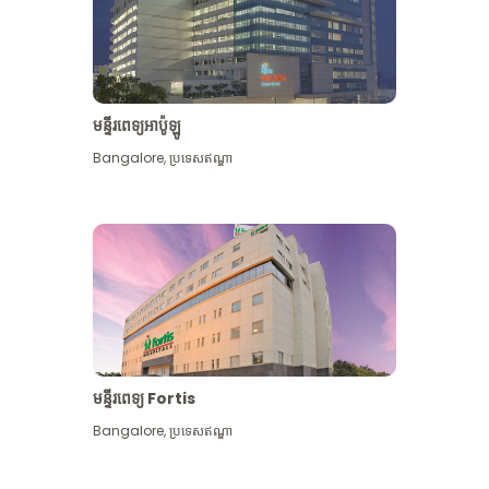
មន្ទីរពេទ្យអាប៉ូឡូ
Bangalore
,
ប្រទេសឥណ្ឌា
មើល​ច្រើន​ទៀត
មន្ទីរពេទ្យ Fortis
Bangalore
,
ប្រទេសឥណ្ឌា