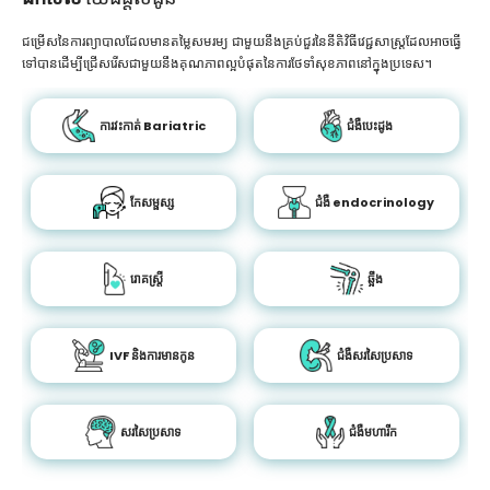
ជម្រើសនៃការព្យាបាលដែលមានតម្លៃសមរម្យ ជាមួយនឹងគ្រប់ជួរនៃនីតិវិធីវេជ្ជសាស្រ្តដែលអាចធ្វើ
ទៅបានដើម្បីជ្រើសរើសជាមួយនឹងគុណភាពល្អបំផុតនៃការថែទាំសុខភាពនៅក្នុងប្រទេស។
ការវះកាត់ Bariatric
ជំងឺបេះដូង
កែសម្ផស្ស
ជំងឺ endocrinology
រោគស្ត្រី
ឆ្អឹង
IVF និងការមានកូន
ជំងឺសរសៃប្រសាទ
សរសៃប្រសាទ
ជំងឺមហារីក