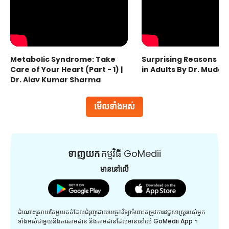
Metabolic Syndrome: Take
Surprising Reasons fo
Care of Your Heart (Part - 1) |
in Adults By Dr. Mudas
Dr. Ajay Kumar Sharma
មើលទាំងអស់
ទាញយក
កម្មវិធី GoMedii
មាននៅលើ
ដំណោះស្រាយតែមួយគត់ដែលជំរុញដោយបច្ចេកវិទ្យាចំពោះតម្រូវការវេជ្ជសាស្រ្តរបស់អ្នក
ទាំងអស់ជាមួយនឹងការតាមដាន និងតាមដានដែលមាននៅលើ GoMedii App ។