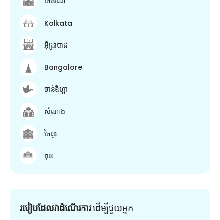
ចេនណៃ
Kolkata
អ៊ីដ្រាបាដ
Bangalore
ចាន់ឌីហ្គា
សំណាង
ចៃពួរ
ពុន
របៀបដែលវាដំណើរការ
ដើម្បី​ជួយ​អ្នក