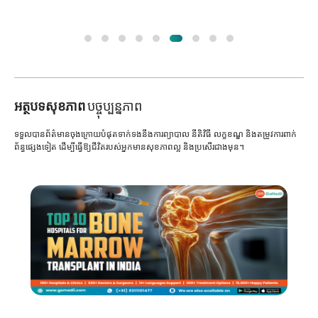
អត្ថបទសុខភាព
បច្ចុប្បន្នភាព
ទទួលបានព័ត៌មានចុងក្រោយបំផុតទាក់ទងនឹងការព្យាបាល នីតិវិធី លក្ខខណ្ឌ និងតម្រូវការពាក់
ព័ន្ធផ្សេងទៀត ដើម្បីធ្វើឱ្យជីវិតរបស់អ្នកមានសុខភាពល្អ និងប្រសើរជាងមុន។