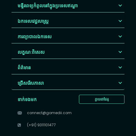
មន្ទីរពេទ្យកំពូលនៅក្នុងប្រទេសឥណ្ឌា
ឯកទេសវេជ្ជសាស្ត្រ
ការព្យាបាលឯកទេស
លក្ខណៈពិសេស
ព័ត៌មាន
ជ្រើសរើស​ភាសា
ទាក់ទងមក
ក្លាយជាដៃគូ
connect@gomedii.com
(+91) 9311101477