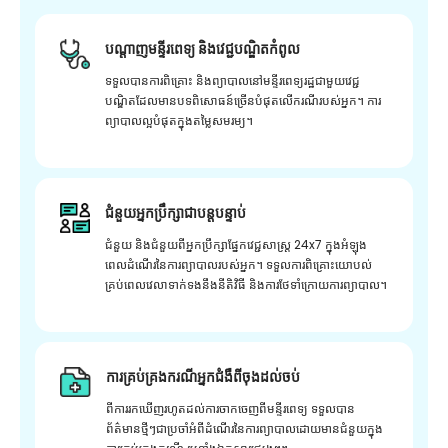
បណ្តាញមន្ទីរពេទ្យ និងវេជ្ជបណ្ឌិតកំពូល
ទទួលបានការពិគ្រោះ និងព្យាបាលនៅមន្ទីរពេទ្យរដ្ឋជាមួយវេជ្ជ
បណ្ឌិតដែលមានបទពិសោធន៍ច្រើនបំផុតលើករណីរបស់អ្នក។ ការ
ព្យាបាលល្អបំផុតក្នុងតម្លៃសមរម្យ។
ជំនួយអ្នកប្រឹក្សាជាបន្តបន្ទាប់
ជំនួយ និងជំនួយពីអ្នកប្រឹក្សាផ្នែកវេជ្ជសាស្រ្ត 24x7 ក្នុងអំឡុង
ពេលដំណើរនៃការព្យាបាលរបស់អ្នក។ ទទួលការពិគ្រោះយោបល់
គ្រប់ពេលវេលាទាក់ទងនឹងនីតិវិធី និងការថែទាំក្រោយការព្យាបាល។
ការគ្រប់គ្រងករណីអ្នកជំងឺពីចុងដល់ចប់
ពីការរកឃើញរហូតដល់ការចាកចេញពីមន្ទីរពេទ្យ ទទួលបាន
ព័ត៌មានថ្មីៗជាប្រចាំអំពីដំណើរនៃការព្យាបាលដោយមានជំនួយក្នុង