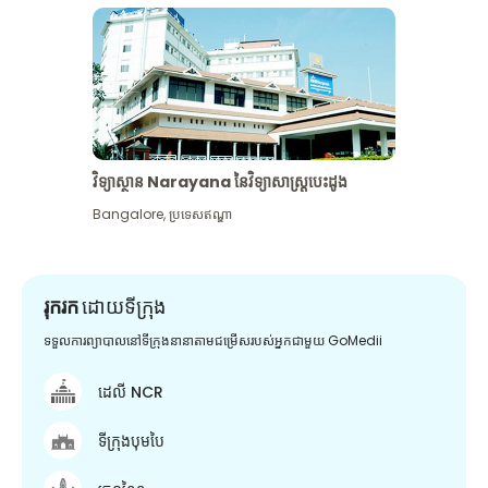
វិទ្យាស្ថាន Narayana នៃវិទ្យាសាស្រ្តបេះដូង
Bangalore
,
ប្រទេសឥណ្ឌា
រុករក
ដោយទីក្រុង
ទទួលការព្យាបាលនៅទីក្រុងនានាតាមជម្រើសរបស់អ្នកជាមួយ GoMedii
ដេលី NCR
ទីក្រុងបុមបៃ