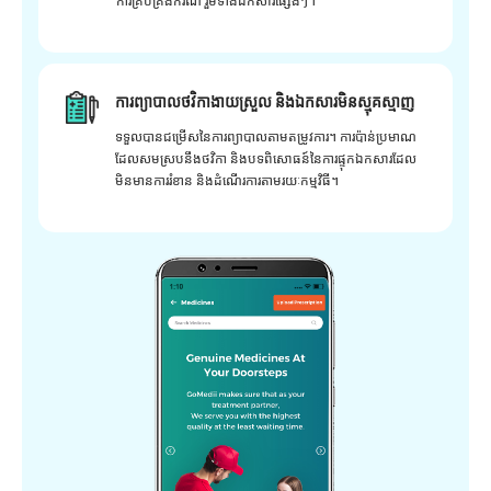
ការគ្រប់គ្រងករណី រួមទាំងឯកសារផ្សេងៗ។
ការព្យាបាលថវិកាងាយស្រួល និងឯកសារមិនស្មុគស្មាញ
ទទួលបានជម្រើសនៃការព្យាបាលតាមតម្រូវការ។ ការប៉ាន់ប្រមាណ
ដែលសមស្របនឹងថវិកា និងបទពិសោធន៍នៃការផ្ទុកឯកសារដែល
មិនមានការរំខាន និងដំណើរការតាមរយៈកម្មវិធី។