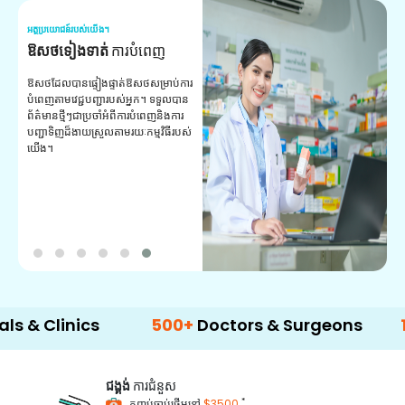
អត្ថប្រយោជន៍របស់យើង។
អត
ឱសថទៀងទាត់
ការបំពេញ
ស
ឱសថដែលបានផ្ទៀងផ្ទាត់ឱសថសម្រាប់ការ
សេ
បំពេញតាមវេជ្ជបញ្ជារបស់អ្នក។ ទទួល​បាន​
ជ
ព័ត៌មាន​ថ្មីៗ​ជា​ប្រចាំ​អំពី​ការ​បំពេញ​និង​ការ​
គ្
បញ្ជា​ទិញ​ដ៏​ងាយ​ស្រួល​តាម​រយៈ​កម្មវិធី​របស់​
យើង។
inics
500+
Doctors & Surgeons
14+
Lan
ជង្គង់
ការជំនួស
*
កញ្ចប់ចាប់ផ្តើមនៅ
$3500