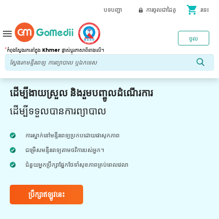
shopping_cart
បទបញ្ជា
ការចូលជាដៃគូ
រទេះ
menu
ចូល
*
កំពុងស្វែងរកនៅក្នុង
Khmer
ផ្លាស់ប្តូរភាសាពីខាងលើ។
ដើម្បីងាយស្រួល និងរួមបញ្ចូលដំណើរការ
ដើម្បីទទួលបានការព្យាបាល
ការស្នាក់នៅមន្ទីរពេទ្យប្រកបដោយផាសុកភាព
ជម្រើសមន្ទីរពេទ្យតាមថវិការបស់អ្នក។
ជំនួយអ្នកប្រឹក្សាផ្នែកថែទាំសុខភាពគ្រប់ពេលវេលា
ប្រឹក្សាឥឡូវនេះ