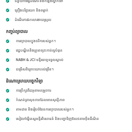
ជំនួយការធ្វើដំណើរ និងកន្លែងស្នាក់នៅ
គ្រឿងបរិក្ខារយក និងទម្លាក់
ដំណើរការឯកសារងាយស្រួល
កញ្ចប់ព្យាបាល
ការព្យាបាលក្នុងថវិការបស់អ្នក។
វេជ្ជបណ្ឌិតនិងគ្រូពេទ្យវះកាត់ល្អបំផុត
NABH & JCI មន្ទីរពេទ្យទទួលស្គាល់
ជម្រើសពិគ្រោះយោបល់ច្រើន។
ដំណោះស្រាយបច្ចេកវិទ្យា
ការប្រឹក្សាវីដេអូតាមតម្រូវការ
កំណត់ត្រាសុខភាពដែលមានសុវត្ថិភាព
តាមដាន និងរៀបចំផែនការព្យាបាលរបស់អ្នក។
សៀវភៅធ្វើតេស្តមន្ទីរពិសោធន៍ និងបញ្ជាទិញឱសថតាមអ៊ីនធឺណិត