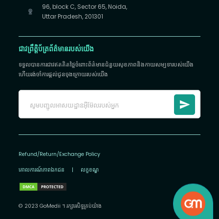
96, block C, Sector 65, Noida,
Uttar Pradesh, 201301
ជាវព្រឹត្តិប័ត្រព័ត៌មានរបស់យើង
ទទួលបានការជាវឥតគិតថ្លៃចំពោះព័ត៌មានជំនួយសុខភាពនិងកាយសម្បទារបស់យើង
ហើយរង់ចាំការផ្តល់ជូនចុងក្រោយរបស់យើង
Refund/Return/Exchange Policy
គោលការណ៍​ភាព​ឯកជន
|
លក្ខខណ្ឌ
© 2023 GoMedii ។ រក្សា​រ​សិទ្ធ​គ្រប់យ៉ាង