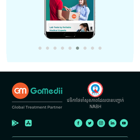
វេទិកាថែទាំសុខភាពដែលបានបញ្ជាក់
NABH