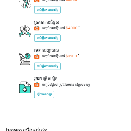
ចាប់ផ្តើមការវាយតម្លៃ
ត្រគាក
ការជំនួស
*
កញ្ចប់ចាប់ផ្តើមនៅ
$4000
ចាប់ផ្តើមការវាយតម្លៃ
IVF
ការព្យាបាល
*
កញ្ចប់ចាប់ផ្តើមនៅ
$3200
ចាប់ផ្តើមការវាយតម្លៃ
រុករក
ច្រើនទៀត
កញ្ចប់វេជ្ជសាស្ត្រដែលមានតម្លៃសមរម្យ
ផ្ញើការសាកសួរ
ឯកទេស
យើងផ្តល់ជូន