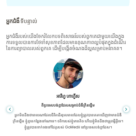
អ្នកជំងឺ
ទីបន្ទាល់
អ្នកជំងឺរបស់យើងចែករំលែកបទពិសោធន៍របស់ពួកគេជាមួយយើងក្នុង
ការទទួលបានការថែទាំសុខភាពដែលមានគុណភាពល្អបំផុតក្នុងដំណើរ
នៃការព្យាបាលរបស់ពួកគេ ដើម្បីបង្កើតចំណងដ៏ល្អសម្រាប់អនាគត។
អារីហ្វ ហាហ្វីស
ពីប្រទេសបង់ក្លាដែសសម្រាប់ជំងឺក្រិនថ្លើម
អ្នក​មិន​ដឹង​ថា​ពេល​ណា​ដែល​ជីវិត​ដើរ​ខុស​ពេល​ដែល​ខ្ញុំ​ត្រូវ​បាន​គេ​រក​ឃើញ​ថា​មាន​ជំងឺ​
ក្រិន​ថ្លើម ខ្ញុំ​គ្មាន​កន្លែង​ទៅ​ណា​ទេ។ ថវិការបស់ខ្ញុំមានតិច ហើយខ្ញុំមិនដឹងថាត្រូវធ្វើអ្វីទេ។
ខ្ញុំត្រូវបានទាក់ទងទៅដៃគូរបស់ GoMedii នៅប្រទេសបង់ក្លាដែស។