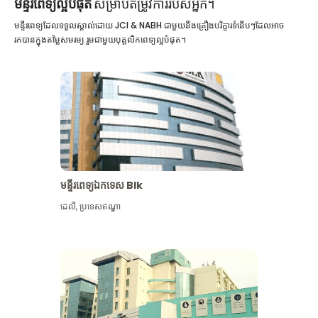
មន្ទីរពេទ្យល្អបំផុត
សម្រាប់តម្រូវការរបស់អ្នក។
មន្ទីរពេទ្យដែលទទួលស្គាល់ដោយ JCI & NABH ជាមួយនឹងគ្រឿងបរិក្ខារទំនើបៗដែលអាច
រកបានក្នុងតម្លៃសមរម្យ រួមជាមួយបុគ្គលិកពេទ្យល្អបំផុត។
មន្ទីរពេទ្យឯកទេស Blk
ដេលី
,
ប្រទេសឥណ្ឌា