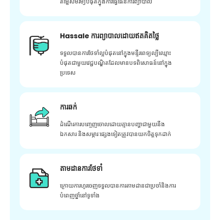
តម្លៃសមរម្យបំផុតក្នុងការធ្វើផែនការព្យាបាល
Hassale ការព្យាបាលដោយឥតគិតថ្លៃ
ទទួលបានការថែទាំល្អបំផុតនៅក្នុងមន្ទីរពេទ្យល្បីឈ្មោះ
បំផុតជាមួយវេជ្ជបណ្ឌិតដែលមានបទពិសោធន៍នៅក្នុង
ប្រទេស
ការឆក់
ដំណើរការបញ្ចេញចោលដោយគ្មានបញ្ហាជាមួយនឹង
ឯកសារ និងសម្ភារៈផ្សេងទៀតត្រូវបានយកចិត្តទុកដាក់
តាមដានការថែទាំ
ក្រោយ​ការ​ហូរ​ចេញ​ទទួល​បាន​ការ​តាមដាន​ជា​ប្រចាំ​និង​ការ​
បំពេញ​ថ្នាំ​នៅ​ទូទាំង​