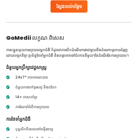
ស្វែងយល់បន្ថែម
GoMedii
លក្ខណៈពិសេស
ការបន្ធូរបន្ថយការព្យាបាលអ្នកជំងឺ ក៏ដូចជាការបើកដំណើរការវាជាមួយនឹងដំណោះស្រាយជំរុញ
ដោយបច្ចេកវិទ្យា ប្រព័ន្ធថែទាំអ្នកជំងឺ និងតម្លាភាពនៅជំហាននីមួយៗនៃដំណើរនៃការព្យាបាល។
ជំនួយអ្នកប្រឹក្សាវេជ្ជសាស្ត្រ
24x7* ភាពអាចរកបាន
ជំនួយការហៅទូរសព្ទ និងជជែក
14+ ភាសាគាំទ្រ
ការណែនាំអំពីការព្យាបាល
ការថែទាំអ្នកជំងឺ
បុគ្គលិកពិសេសនៅមន្ទីរពេទ្យ