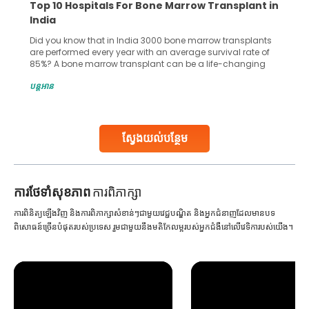
Top 10 Hospitals For Bone Marrow Transplant in
India
Did you know that in India 3000 bone marrow transplants
are performed every year with an average survival rate of
85%? A bone marrow transplant can be a life-changing
treatment for an individual, choosing the right hospital can
បន្តអាន
make all the difference. India has some of the world’s
leading hospitals for bone marrow transplants.
Continue Reading
ស្វែងយល់បន្ថែម
ការ​ថែទាំ​សុខភាព
ការពិភាក្សា
ការពិនិត្យឡើងវិញ និងការពិភាក្សាសំខាន់ៗជាមួយវេជ្ជបណ្ឌិត និងអ្នកជំនាញដែលមានបទ
ពិសោធន៍ច្រើនបំផុតរបស់ប្រទេស រួមជាមួយនឹងមតិកែលម្អរបស់អ្នកជំងឺនៅលើវេទិការបស់យើង។