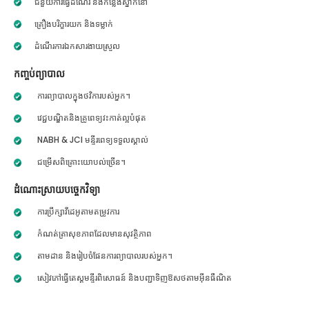
ជំនួយការធ្វើដំណើរ និងកន្លែងស្នាក់នៅ
គ្រឿងបរិក្ខារយក និងទម្លាក់
ដំណើរការឯកសារងាយស្រួល
កញ្ចប់ព្យាបាល
ការព្យាបាលក្នុងថវិការបស់អ្នក។
វេជ្ជបណ្ឌិតនិងគ្រូពេទ្យវះកាត់ល្អបំផុត
NABH & JCI មន្ទីរពេទ្យទទួលស្គាល់
ជម្រើសពិគ្រោះយោបល់ច្រើន។
ដំណោះស្រាយបច្ចេកវិទ្យា
ការប្រឹក្សាវីដេអូតាមតម្រូវការ
កំណត់ត្រាសុខភាពដែលមានសុវត្ថិភាព
តាមដាន និងរៀបចំផែនការព្យាបាលរបស់អ្នក។
សៀវភៅធ្វើតេស្តមន្ទីរពិសោធន៍ និងបញ្ជាទិញឱសថតាមអ៊ីនធឺណិត