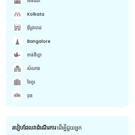
ចេនណៃ
Kolkata
អ៊ីដ្រាបាដ
Bangalore
ចាន់ឌីហ្គា
សំណាង
ចៃពួរ
ពុន
របៀបដែលវាដំណើរការ
ដើម្បី​ជួយ​អ្នក