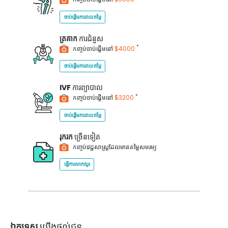
ចាប់ផ្តើមការវាយតម្លៃ
ត្រគាក
ការជំនួស
*
កញ្ចប់ចាប់ផ្តើមនៅ
$4000
ចាប់ផ្តើមការវាយតម្លៃ
IVF
ការព្យាបាល
*
កញ្ចប់ចាប់ផ្តើមនៅ
$3200
ចាប់ផ្តើមការវាយតម្លៃ
រុករក
ច្រើនទៀត
កញ្ចប់វេជ្ជសាស្ត្រដែលមានតម្លៃសមរម្យ
ផ្ញើការសាកសួរ
ឯកទេស
យើងផ្តល់ជូន