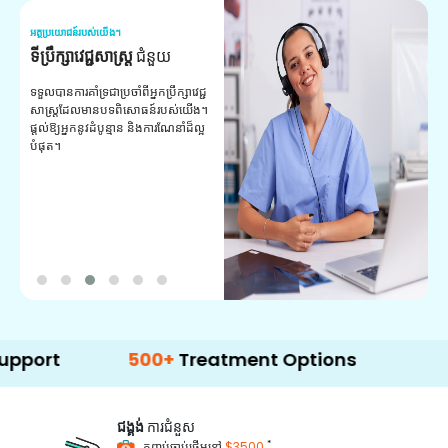
អត្ថប្រយោជន៍របស់យើង។
អត
ទីប្រឹក្សាវេជ្ជសាស្ត្រ
ជំនួយ
វ
យ
ទទួលបានការគាំទ្រជាប្រចាំពីអ្នកប្រឹក្សាវេជ្ជ
សាស្ត្រដែលមានបទពិសោធន៍របស់យើង។
ក
ផ្តល់ឱ្យអ្នកនូវដំបូន្មាន និងការណែនាំដ៏ល្អ
វ
បំផុត។
ប
ក្
ព
ឡ
500+
Treatment Options
ជង្គង់
ការជំនួស
*
កញ្ចប់ចាប់ផ្តើមនៅ
$3500