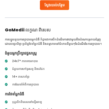
ស្វែងយល់បន្ថែម
GoMedii
លក្ខណៈពិសេស
ការបន្ធូរបន្ថយការព្យាបាលអ្នកជំងឺ ក៏ដូចជាការបើកដំណើរការវាជាមួយនឹងដំណោះស្រាយជំរុញ
ដោយបច្ចេកវិទ្យា ប្រព័ន្ធថែទាំអ្នកជំងឺ និងតម្លាភាពនៅជំហាននីមួយៗនៃដំណើរនៃការព្យាបាល។
ជំនួយអ្នកប្រឹក្សាវេជ្ជសាស្ត្រ
24x7* ភាពអាចរកបាន
ជំនួយការហៅទូរសព្ទ និងជជែក
14+ ភាសាគាំទ្រ
ការណែនាំអំពីការព្យាបាល
ការថែទាំអ្នកជំងឺ
បុគ្គលិកពិសេសនៅមន្ទីរពេទ្យ