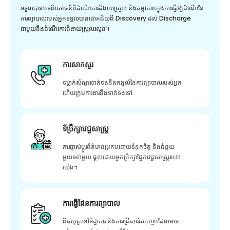
ទទួលបានបទពិសោធន៍ពីដំណើរការដ៏ងាយស្រួល និងតម្លាភាពក្នុងការធ្វើឱ្យដំណើរនៃ
ការព្យាបាលរបស់អ្នកទទួលបានជោគជ័យពី Discovery ដល់ Discharge
ជាមួយនឹងដំណើរការដ៏ងាយស្រួលរលូន។
ការសាកសួរ
ទម្លាក់សំណួរទាក់ទងនឹងកង្វល់នៃការព្យាបាលរបស់អ្នក
ហើយក្រុមការងារនឹងទាក់ទងទៅ
ទីប្រឹក្សាវេជ្ជសាស្ត្រ
ការផ្លាស់ប្តូរព័ត៌មានប្រកបដោយទំនុកចិត្ត និងជំនួយ
មួយទល់មួយ ផ្តល់ដោយអ្នកប្រឹក្សាផ្នែកវេជ្ជសាស្រ្តរបស់
យើង។
ការធ្វើផែនការព្យាបាល
ពីសំបុត្រទៅទិដ្ឋាការ និងការជ្រើសរើសកញ្ចប់ដែលមាន