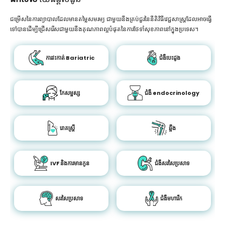
ជម្រើសនៃការព្យាបាលដែលមានតម្លៃសមរម្យ ជាមួយនឹងគ្រប់ជួរនៃនីតិវិធីវេជ្ជសាស្រ្តដែលអាចធ្វើ
ទៅបានដើម្បីជ្រើសរើសជាមួយនឹងគុណភាពល្អបំផុតនៃការថែទាំសុខភាពនៅក្នុងប្រទេស។
ការវះកាត់ Bariatric
ជំងឺបេះដូង
កែសម្ផស្ស
ជំងឺ endocrinology
រោគស្ត្រី
ឆ្អឹង
IVF និងការមានកូន
ជំងឺសរសៃប្រសាទ
សរសៃប្រសាទ
ជំងឺមហារីក