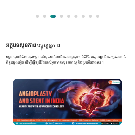
អត្ថបទសុខភាព
បច្ចុប្បន្នភាព
ទទួលបានព័ត៌មានចុងក្រោយបំផុតទាក់ទងនឹងការព្យាបាល នីតិវិធី លក្ខខណ្ឌ និងតម្រូវការពាក់
ព័ន្ធផ្សេងទៀត ដើម្បីធ្វើឱ្យជីវិតរបស់អ្នកមានសុខភាពល្អ និងប្រសើរជាងមុន។