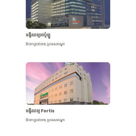
មន្ទីរពេទ្យអាប៉ូឡូ
Bangalore
,
ប្រទេសឥណ្ឌា
មើល​ច្រើន​ទៀត
មន្ទីរពេទ្យ Fortis
Bangalore
,
ប្រទេសឥណ្ឌា