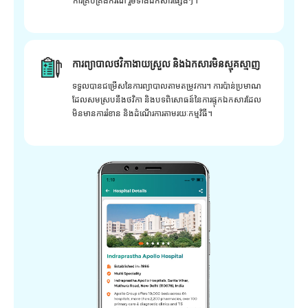
ការគ្រប់គ្រងករណី រួមទាំងឯកសារផ្សេងៗ។
ការព្យាបាលថវិកាងាយស្រួល និងឯកសារមិនស្មុគស្មាញ
ទទួលបានជម្រើសនៃការព្យាបាលតាមតម្រូវការ។ ការប៉ាន់ប្រមាណ
ដែលសមស្របនឹងថវិកា និងបទពិសោធន៍នៃការផ្ទុកឯកសារដែល
មិនមានការរំខាន និងដំណើរការតាមរយៈកម្មវិធី។