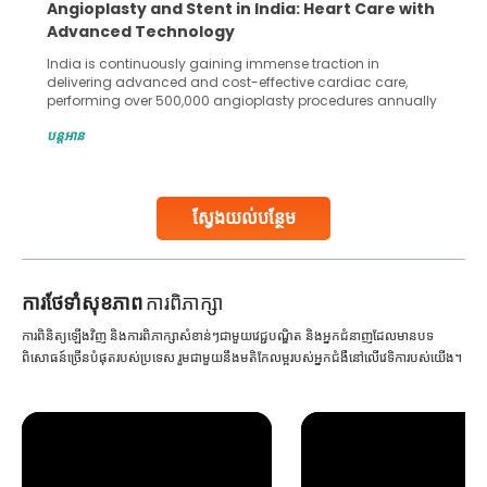
5 Essential Steps for Effective Human Sperm
Collection and Processing Methods
Human sperm collection and processing are critical steps
in advanced reproductive techniques like In Vitro
Fertilization (IVF) and intrauterine insemination (IUI). These
methods enable medical professionals to tackle fertility
បន្តអាន
challenges and help couples achieve their dream of
parenthood. Skilled technicians collect sperm using
specialized procedures to ensure optimal quality. Once
collected, they process the
ស្វែងយល់បន្ថែម
Continue Reading
ការ​ថែទាំ​សុខភាព
ការពិភាក្សា
ការពិនិត្យឡើងវិញ និងការពិភាក្សាសំខាន់ៗជាមួយវេជ្ជបណ្ឌិត និងអ្នកជំនាញដែលមានបទ
ពិសោធន៍ច្រើនបំផុតរបស់ប្រទេស រួមជាមួយនឹងមតិកែលម្អរបស់អ្នកជំងឺនៅលើវេទិការបស់យើង។