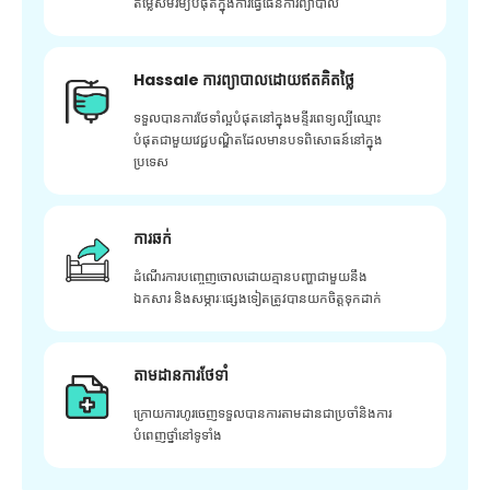
តម្លៃសមរម្យបំផុតក្នុងការធ្វើផែនការព្យាបាល
Hassale ការព្យាបាលដោយឥតគិតថ្លៃ
ទទួលបានការថែទាំល្អបំផុតនៅក្នុងមន្ទីរពេទ្យល្បីឈ្មោះ
បំផុតជាមួយវេជ្ជបណ្ឌិតដែលមានបទពិសោធន៍នៅក្នុង
ប្រទេស
ការឆក់
ដំណើរការបញ្ចេញចោលដោយគ្មានបញ្ហាជាមួយនឹង
ឯកសារ និងសម្ភារៈផ្សេងទៀតត្រូវបានយកចិត្តទុកដាក់
តាមដានការថែទាំ
ក្រោយ​ការ​ហូរ​ចេញ​ទទួល​បាន​ការ​តាមដាន​ជា​ប្រចាំ​និង​ការ​
បំពេញ​ថ្នាំ​នៅ​ទូទាំង​