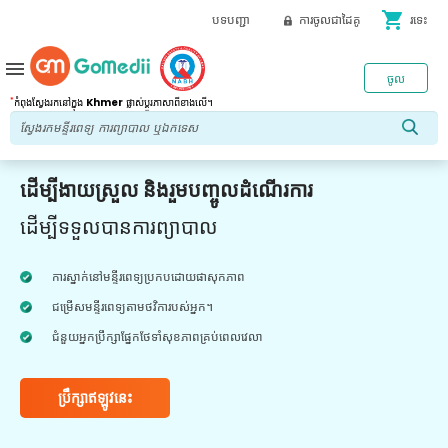
shopping_cart
បទបញ្ជា
ការចូលជាដៃគូ
រទេះ
menu
ចូល
*
កំពុងស្វែងរកនៅក្នុង
Khmer
ផ្លាស់ប្តូរភាសាពីខាងលើ។
ដើម្បីងាយស្រួល និងរួមបញ្ចូលដំណើរការ
ដើម្បីទទួលបានការព្យាបាល
ការស្នាក់នៅមន្ទីរពេទ្យប្រកបដោយផាសុកភាព
ជម្រើសមន្ទីរពេទ្យតាមថវិការបស់អ្នក។
ជំនួយអ្នកប្រឹក្សាផ្នែកថែទាំសុខភាពគ្រប់ពេលវេលា
ប្រឹក្សាឥឡូវនេះ