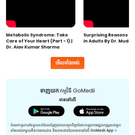
Metabolic Syndrome: Take
Surprising Reasons fo
Care of Your Heart (Part - 1) |
in Adults By Dr. Mudas
Dr. Ajay Kumar Sharma
មើលទាំងអស់
ទាញយក
កម្មវិធី GoMedii
មាននៅលើ
ដំណោះស្រាយតែមួយគត់ដែលជំរុញដោយបច្ចេកវិទ្យាចំពោះតម្រូវការវេជ្ជសាស្រ្តរបស់អ្នក
ទាំងអស់ជាមួយនឹងការតាមដាន និងតាមដានដែលមាននៅលើ GoMedii App ។