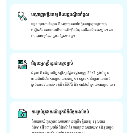
បណ្តាញមន្ទីរពេទ្យ និងវេជ្ជបណ្ឌិតកំពូល
ទទួលបានការពិគ្រោះ និងព្យាបាលនៅមន្ទីរពេទ្យរដ្ឋជាមួយវេជ្ជ
បណ្ឌិតដែលមានបទពិសោធន៍ច្រើនបំផុតលើករណីរបស់អ្នក។ ការ
ព្យាបាលល្អបំផុតក្នុងតម្លៃសមរម្យ។
ជំនួយអ្នកប្រឹក្សាជាបន្តបន្ទាប់
ជំនួយ និងជំនួយពីអ្នកប្រឹក្សាផ្នែកវេជ្ជសាស្រ្ត 24x7 ក្នុងអំឡុង
ពេលដំណើរនៃការព្យាបាលរបស់អ្នក។ ទទួលការពិគ្រោះយោបល់
គ្រប់ពេលវេលាទាក់ទងនឹងនីតិវិធី និងការថែទាំក្រោយការព្យាបាល។
ការគ្រប់គ្រងករណីអ្នកជំងឺពីចុងដល់ចប់
ពីការរកឃើញរហូតដល់ការចាកចេញពីមន្ទីរពេទ្យ ទទួលបាន
ព័ត៌មានថ្មីៗជាប្រចាំអំពីដំណើរនៃការព្យាបាលដោយមានជំនួយក្នុង