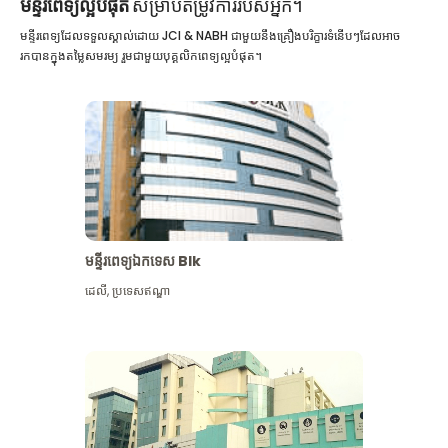
មន្ទីរពេទ្យល្អបំផុត
សម្រាប់តម្រូវការរបស់អ្នក។
មន្ទីរពេទ្យដែលទទួលស្គាល់ដោយ JCI & NABH ជាមួយនឹងគ្រឿងបរិក្ខារទំនើបៗដែលអាច
រកបានក្នុងតម្លៃសមរម្យ រួមជាមួយបុគ្គលិកពេទ្យល្អបំផុត។
មន្ទីរពេទ្យឯកទេស Blk
ដេលី
,
ប្រទេសឥណ្ឌា