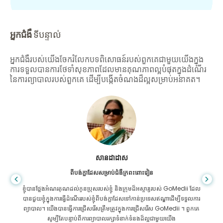
អ្នកជំងឺ
ទីបន្ទាល់
អ្នកជំងឺរបស់យើងចែករំលែកបទពិសោធន៍របស់ពួកគេជាមួយយើងក្នុង
ការទទួលបានការថែទាំសុខភាពដែលមានគុណភាពល្អបំផុតក្នុងដំណើរ
នៃការព្យាបាលរបស់ពួកគេ ដើម្បីបង្កើតចំណងដ៏ល្អសម្រាប់អនាគត។
សានដាដាស
ពីបង់ក្លាដែសសម្រាប់ជំងឺក្រពះពោះវៀន
ខ្ញុំបានថ្លែងអំណរគុណដល់កូនប្រុសរបស់ខ្ញុំ និងក្រុមដ៏អស្ចារ្យរបស់ GoMedii ដែល
បានជួយខ្ញុំក្នុងការធ្វើដំណើររបស់ខ្ញុំពីបង់ក្លាដែសទៅកាន់ប្រទេសឥណ្ឌាដើម្បីទទួលការ
ព្យាបាល។ យើងបានធ្វើការជ្រើសរើសត្រឹមត្រូវក្នុងការជ្រើសរើស GoMedii ។ ពួកគេ
សូម្បីតែបន្ទាប់ពីការព្យាបាលរក្សាទំនាក់ទំនងដ៏ល្អជាមួយយើង