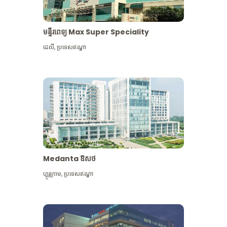
មន្ទីរពេទ្យ Max Super Speciality
ដេលី
,
ប្រទេសឥណ្ឌា
Medanta ឱសថ
ហ្គូរូក្រាម
,
ប្រទេសឥណ្ឌា