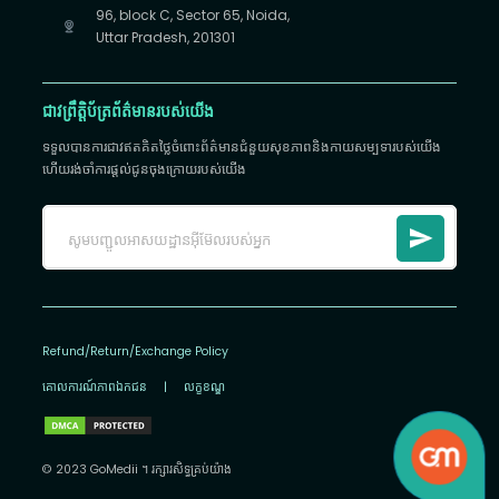
96, block C, Sector 65, Noida,
Uttar Pradesh, 201301
ជាវព្រឹត្តិប័ត្រព័ត៌មានរបស់យើង
ទទួលបានការជាវឥតគិតថ្លៃចំពោះព័ត៌មានជំនួយសុខភាពនិងកាយសម្បទារបស់យើង
ហើយរង់ចាំការផ្តល់ជូនចុងក្រោយរបស់យើង
Refund/Return/Exchange Policy
គោលការណ៍​ភាព​ឯកជន
|
លក្ខខណ្ឌ
© 2023 GoMedii ។ រក្សា​រ​សិទ្ធ​គ្រប់យ៉ាង