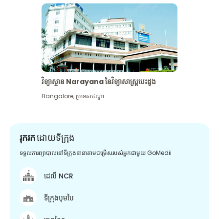
វិទ្យាស្ថាន Narayana នៃវិទ្យាសាស្រ្តបេះដូង
Bangalore
,
ប្រទេសឥណ្ឌា
រុករក
ដោយទីក្រុង
ទទួលការព្យាបាលនៅទីក្រុងនានាតាមជម្រើសរបស់អ្នកជាមួយ GoMedii
ដេលី NCR
ទីក្រុងបុមបៃ