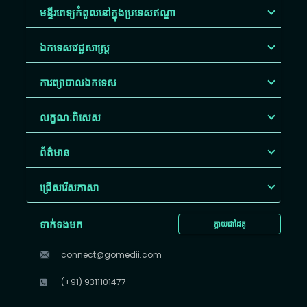
មន្ទីរពេទ្យកំពូលនៅក្នុងប្រទេសឥណ្ឌា
ឯកទេសវេជ្ជសាស្ត្រ
ការព្យាបាលឯកទេស
លក្ខណៈពិសេស
ព័ត៌មាន
ជ្រើសរើស​ភាសា
ទាក់ទងមក
ក្លាយជាដៃគូ
connect@gomedii.com
(+91) 9311101477