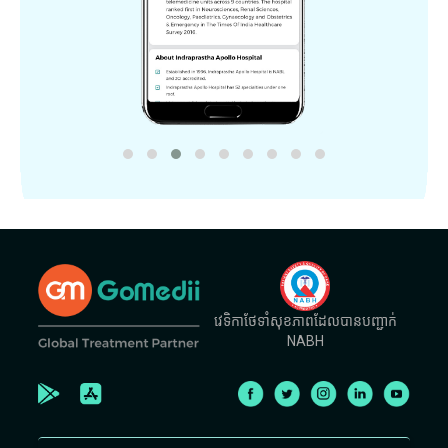
វេទិកាថែទាំសុខភាពដែលបានបញ្ជាក់
NABH