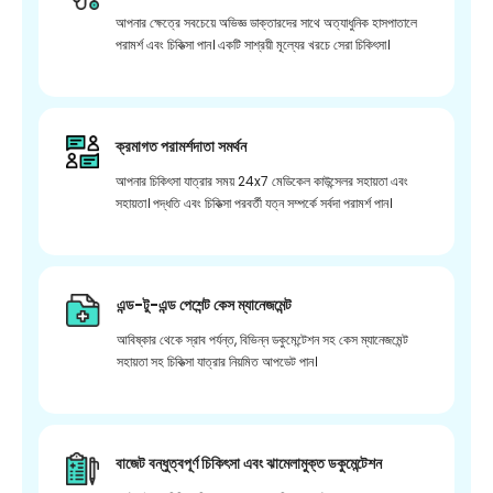
আপনার ক্ষেত্রে সবচেয়ে অভিজ্ঞ ডাক্তারদের সাথে অত্যাধুনিক হাসপাতালে
পরামর্শ এবং চিকিত্সা পান। একটি সাশ্রয়ী মূল্যের খরচে সেরা চিকিৎসা।
ক্রমাগত পরামর্শদাতা সমর্থন
আপনার চিকিৎসা যাত্রার সময় 24x7 মেডিকেল কাউন্সেলর সহায়তা এবং
সহায়তা। পদ্ধতি এবং চিকিত্সা পরবর্তী যত্ন সম্পর্কে সর্বদা পরামর্শ পান।
এন্ড-টু-এন্ড পেশেন্ট কেস ম্যানেজমেন্ট
আবিষ্কার থেকে স্রাব পর্যন্ত, বিভিন্ন ডকুমেন্টেশন সহ কেস ম্যানেজমেন্ট
সহায়তা সহ চিকিত্সা যাত্রার নিয়মিত আপডেট পান।
বাজেট বন্ধুত্বপূর্ণ চিকিৎসা এবং ঝামেলামুক্ত ডকুমেন্টেশন