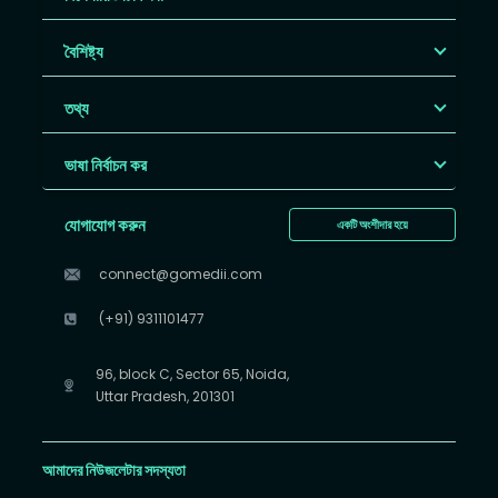
বৈশিষ্ট্য
তথ্য
ভাষা নির্বাচন কর
যোগাযোগ করুন
একটি অংশীদার হয়ে
connect@gomedii.com
(+91) 9311101477
96, block C, Sector 65, Noida,
Uttar Pradesh, 201301
আমাদের নিউজলেটার সদস্যতা