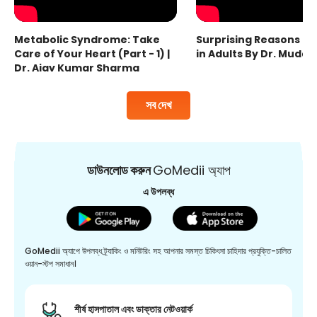
Metabolic Syndrome: Take
Surprising Reasons fo
Care of Your Heart (Part - 1) |
in Adults By Dr. Mudas
Dr. Ajay Kumar Sharma
সব দেখ
ডাউনলোড করুন
GoMedii অ্যাপ
এ উপলব্ধ
GoMedii অ্যাপে উপলব্ধ ট্র্যাকিং ও মনিটরিং সহ আপনার সমস্ত চিকিৎসা চাহিদার প্রযুক্তি-চালিত
ওয়ান-স্টপ সমাধান।
শীর্ষ হাসপাতাল এবং ডাক্তার নেটওয়ার্ক