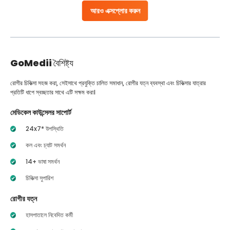
আরও এক্সপ্লোর করুন
GoMedii
বৈশিষ্ট্য
রোগীর চিকিত্সা সহজ করা, সেইসাথে প্রযুক্তি চালিত সমাধান, রোগীর যত্ন ব্যবস্থা এবং চিকিত্সার যাত্রার
প্রতিটি ধাপে স্বচ্ছতার সাথে এটি সক্ষম করা।
মেডিকেল কাউন্সেলর সাপোর্ট
24x7* উপস্থিতি
কল এবং চ্যাট সমর্থন
14+ ভাষা সমর্থন
চিকিত্সা সুপারিশ
রোগীর যত্ন
হাসপাতালে নিবেদিত কর্মী