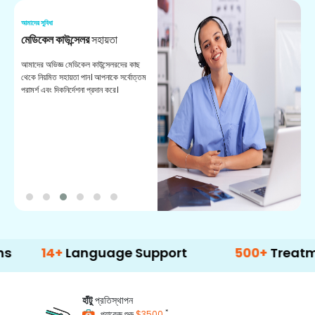
আমাদের সুবিধা
আম
মেডিকেল কাউন্সেলর
সহায়তা
অ
আমাদের অভিজ্ঞ মেডিকেল কাউন্সেলরদের কাছ
ভা
থেকে নিয়মিত সহায়তা পান। আপনাকে সর্বোত্তম
চি
পরামর্শ এবং দিকনির্দেশনা প্রদান করে।
ডা
14+
Language Support
500+
Treatment Op
হাঁটু
প্রতিস্থাপন
*
প্যাকেজ শুরু
$3500