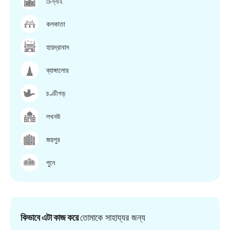
চেন্নাই
কলকাতা
হায়দ্রাবাদ
ব্যাঙ্গালোর
চণ্ডীগড়
লখনউ
জয়পুর
পুনে
কিভাবে এটা কাজ করে
তোমাকে সাহায্যর জন্য