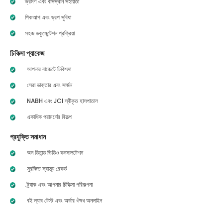
ভ্রমণ এবং বাসস্থান সহায়তা
পিকআপ এবং ড্রপ সুবিধা
সহজ ডকুমেন্টেশন প্রক্রিয়া
চিকিত্সা প্যাকেজ
আপনার বাজেটে চিকিৎসা
সেরা ডাক্তার এবং সার্জন
NABH এবং JCI স্বীকৃত হাসপাতাল
একাধিক পরামর্শের বিকল্প
প্রযুক্তি সমাধান
অন ডিমান্ড ভিডিও কনসালটেশন
সুরক্ষিত স্বাস্থ্য রেকর্ড
ট্র্যাক এবং আপনার চিকিত্সা পরিকল্পনা
বই ল্যাব টেস্ট এবং অর্ডার ঔষধ অনলাইন