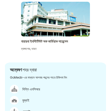
নারায়না ইনস্টিটিউট অফ কার্ডিয়াক সায়েন্সেস
ব্যাঙ্গালোর
,
ভারত
অন্বেষণ
শহর দ্বারা
GoMedii-এর মাধ্যমে আপনার পছন্দের শহরে চিকিৎসা নিন
দিল্লি এনসিআর
মুম্বাই