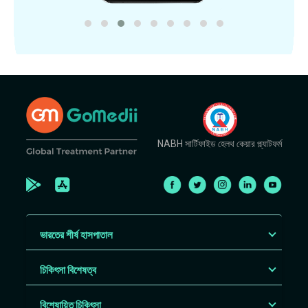
NABH সার্টিফাইড হেলথ কেয়ার প্ল্যাটফর্ম
ভারতের শীর্ষ হাসপাতাল
চিকিৎসা বিশেষত্ব
বিশেষায়িত চিকিৎসা