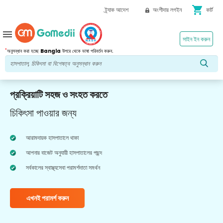
shopping_cart
ট্র্যাক আদেশ
অংশীদার লগইন
কার্ট
menu
সাইন ইন করুন
*
অনুসন্ধান করা হচ্ছে
Bangla
উপরে থেকে ভাষা পরিবর্তন করুন.
প্রক্রিয়াটি সহজ ও সংহত করতে
চিকিৎসা পাওয়ার জন্য
আরামদায়ক হাসপাতালে থাকা
আপনার বাজেট অনুযায়ী হাসপাতালের পছন্দ
সর্বকালের স্বাস্থ্যসেবা পরামর্শদাতা সমর্থন
এখনই পরামর্শ করুন