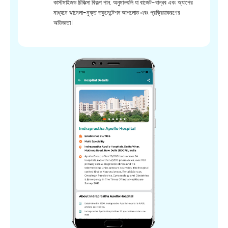
কাস্টমাইজড চিকিত্সা বিকল্প পান. অনুমানগুলি যা বাজেট-বান্ধব এবং অ্যাপের
মাধ্যমে ঝামেলা-মুক্ত ডকুমেন্টেশন আপলোড এবং প্রক্রিয়াকরণের
অভিজ্ঞতা।