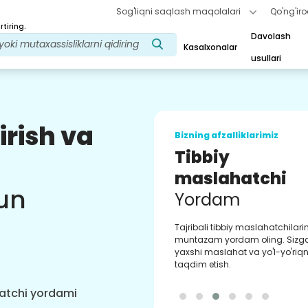
Sog'liqni saqlash maqolalari
Qo'ng'iro
tiring.
Davolash
Kasalxonalar
usullari
irish va
Bizning afzalliklarimiz
Tibbiy
maslahatchi
un
Yordam
Tajribali tibbiy maslahatchilar
muntazam yordam oling. Sizg
yaxshi maslahat va yo'l-yo'riqn
taqdim etish.
hatchi yordami