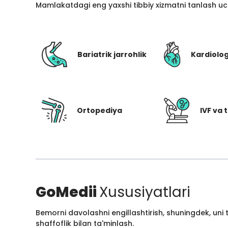
Mamlakatdagi eng yaxshi tibbiy xizmatni tanlash uc
Bariatrik jarrohlik
Kardiolo
Ortopediya
IVF va t
GoMedii
Xususiyatlari
Bemorni davolashni engillashtirish, shuningdek, uni
shaffoflik bilan ta'minlash.