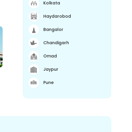
Kolkata
Haydarobod
Bangalor
Chandigarh
Omad
Jaypur
Pune