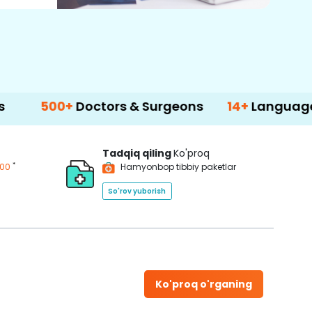
+
Doctors & Surgeons
14+
Language Support
Tadqiq qiling
Ko'proq
*
200
Hamyonbop tibbiy paketlar
So'rov yuborish
Ko'proq o'rganing