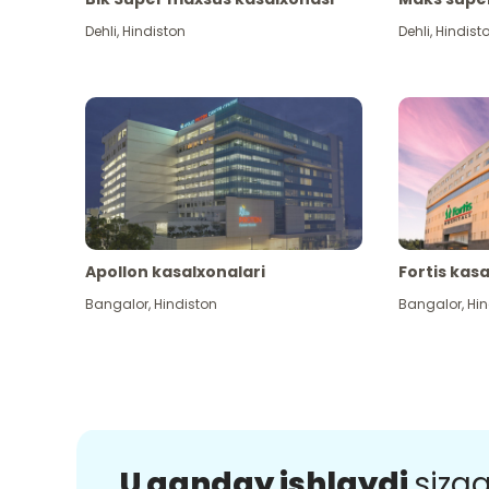
Dehli
,
Hindiston
Dehli
,
Hindist
Apollon kasalxonalari
Fortis kas
Bangalor
,
Hindiston
Bangalor
,
Hin
U qanday ishlaydi
sizg