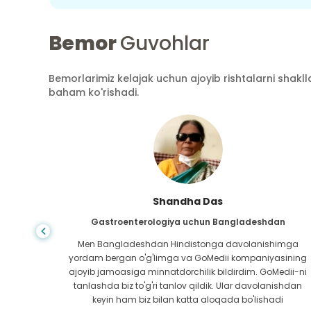
Bemor
Guvohlar
Bemorlarimiz kelajak uchun ajoyib rishtalarni shaklla
baham ko'rishadi.
Shandha Das
an
Gastroenterologiya uchun Bangladeshdan
bundan
Men Bangladeshdan Hindistonga davolanishimga
ini hech
yordam bergan o'g'limga va GoMedii kompaniyasining
 topib
ajoyib jamoasiga minnatdorchilik bildirdim. GoMedii-ni
aning
tanlashda biz to'g'ri tanlov qildik. Ular davolanishdan
ga katta
keyin ham biz bilan katta aloqada bo'lishadi