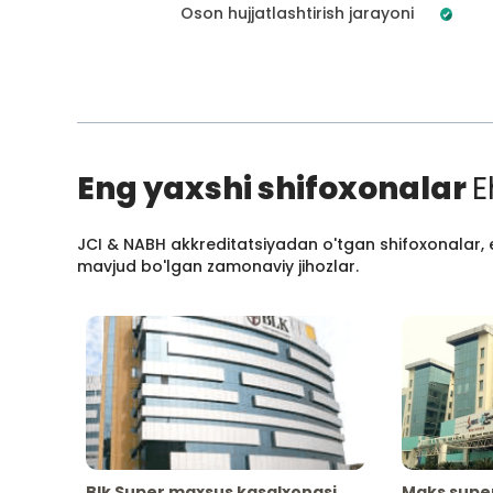
Oson hujjatlashtirish jarayoni
Eng yaxshi shifoxonalar
E
JCI & NABH akkreditatsiyadan o'tgan shifoxonalar, e
mavjud bo'lgan zamonaviy jihozlar.
Blk Super maxsus kasalxonasi
Maks supe