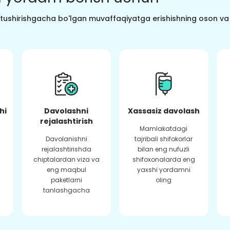
o tushirishgacha bo'lgan muvaffaqiyatga erishishning oson va s
hi
Davolashni
Xassasiz davolash
rejalashtirish
Mamlakatdagi
Davolanishni
tajribali shifokorlar
rejalashtirishda
bilan eng nufuzli
chiptalardan viza va
shifoxonalarda eng
eng maqbul
yaxshi yordamni
paketlarni
oling
tanlashgacha