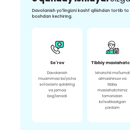
Davolanish yo'lingizni kashf qilishdan tortib t
boshdan kechiring.
So'rov
Tibbiy maslahatc
Davolanish
Ishonchli ma'lumot
muammosi bo'yicha
almashinuvi va
so'rovlarni qoldiring
tibbiy
va jamoa
maslahatchimiz
bog'lanadi
tomonidan
ko'rsatiladigan
yordam