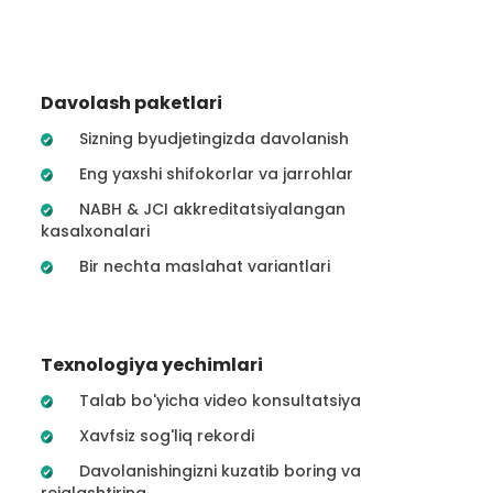
Davolash paketlari
Sizning byudjetingizda davolanish
Eng yaxshi shifokorlar va jarrohlar
NABH & JCI akkreditatsiyalangan
kasalxonalari
Bir nechta maslahat variantlari
Texnologiya yechimlari
Talab bo'yicha video konsultatsiya
Xavfsiz sog'liq rekordi
Davolanishingizni kuzatib boring va
rejalashtiring