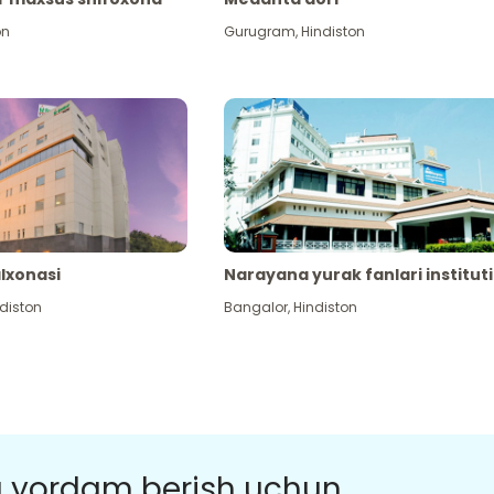
on
Gurugram
,
Hindiston
alxonasi
Narayana yurak fanlari instituti
diston
Bangalor
,
Hindiston
a yordam berish uchun