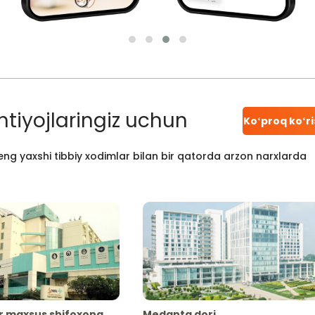
htiyojlaringiz uchun
Koʻproq koʻr
ng yaxshi tibbiy xodimlar bilan bir qatorda arzon narxlarda
r maxsus shifoxona
Medanta dori