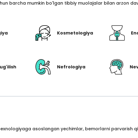
hun barcha mumkin bo'lgan tibbiy muolajalar bilan arzon davo
giya
Kosmetologiya
En
ug'ilish
Nefrologiya
Nev
 texnologiyaga asoslangan yechimlar, bemorlarni parvarish qil