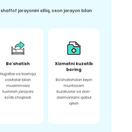
haffof jarayonini silliq, oson jarayon bilan
Bo'shatish
Xizmatni kuzatib
boring
Hujjatlar va boshqa
vositalar bilan
Bo'shatishdan keyin
muammosiz
muntazam
tushirish jarayoni
kuzatuvlar va dori-
ko'rib chiqiladi
darmonlarni qabul
qilish