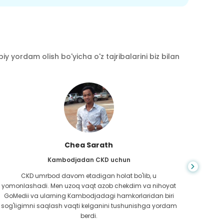
y yordam olish bo'yicha o'z tajribalarini biz bilan
Chea Sarath
Kambodjadan CKD uchun
CKD umrbod davom etadigan holat bo'lib, u
Hayot
yomonlashadi. Men uzoq vaqt azob chekdim va nihoyat
bilm
GoMedii va ularning Kambodjadagi hamkorlaridan biri
boradi
sog'ligimni saqlash vaqti kelganini tushunishga yordam
ed
berdi.
Bang