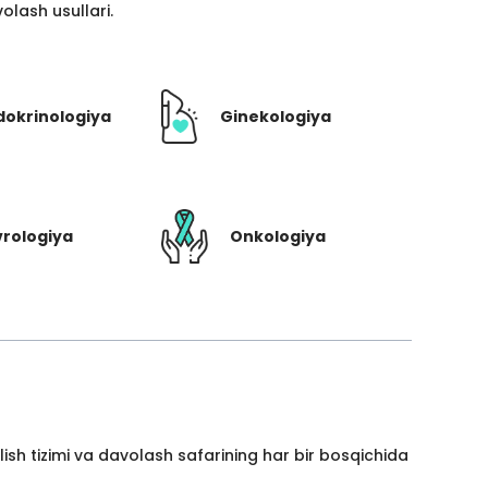
lash usullari.
dokrinologiya
Ginekologiya
rologiya
Onkologiya
ish tizimi va davolash safarining har bir bosqichida