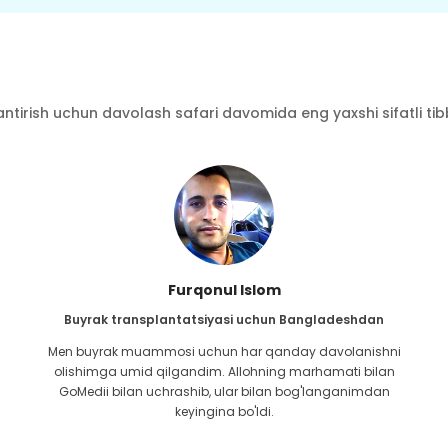
ntirish uchun davolash safari davomida eng yaxshi sifatli tibbi
Furqonul Islom
Buyrak transplantatsiyasi uchun Bangladeshdan
Men buyrak muammosi uchun har qanday davolanishni
olishimga umid qilgandim. Allohning marhamati bilan
GoMedii bilan uchrashib, ular bilan bog'langanimdan
keyingina bo'ldi.