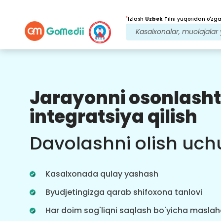
*
Izlash
Uzbek
Tilni yuqoridan o'zgar
Jarayonni osonlasht
Bizning afzalliklarimiz
integratsiya qilish
Davolanishdan
keyingi
kuzatuv
Davolashni olish uch
parvarishi
Bizning jamoamiz bilan har doim
muammolaringizni hal qilish uchun
Kasalxonada qulay yashash
24x7 tibbiy va bemorlarni qo'llab-
quvvatlang. Davolanish ehtiyojlaringiz
Byudjetingizga qarab shifoxona tanlovi
haqida muntazam yangilanishlar.
Har doim sog'liqni saqlash bo'yicha masla