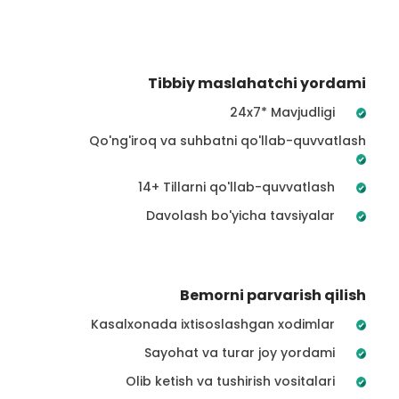
Tibbiy maslahatchi yordami
24x7* Mavjudligi
Qo'ng'iroq va suhbatni qo'llab-quvvatlash
14+ Tillarni qo'llab-quvvatlash
Davolash bo'yicha tavsiyalar
Bemorni parvarish qilish
Kasalxonada ixtisoslashgan xodimlar
Sayohat va turar joy yordami
Olib ketish va tushirish vositalari