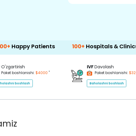
 Patients
100+
Hospitals & Clinics
500
P
O'zgartirish
IVF
Davolash
*
Paket boshlanishi:
$4000
Paket boshlanishi:
$3
holashni boshlash
Baholashni boshlash
lamiz