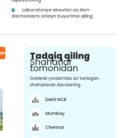
Laboratoriya sinovlari va dori-
darmonlarni onlayn buyurtma qiling
ish
Tadqiq qiling
Shaharlar
tomonidan
GoMedii yordamida siz tanlagan
shaharlarda davolaning
Dehli NCR
Mumbay
Chennai