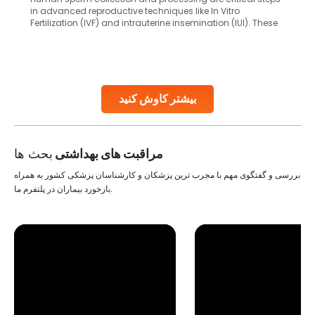
in advanced reproductive techniques like In Vitro
Fertilization (IVF) and intrauterine insemination (IUI). These
methods enable medical professionals to tackle fertility
challenges and help couples achieve their dream of
parenthood. Skilled technicians collect sperm using
specialized procedures to ensure optimal quality. Once
collected, they process the
بیشتر کاوش کنید
Continue Reading
مراقبت های بهداشتی
بحث ها
بررسی و گفتگوی مهم با مجرب ترین پزشکان و کارشناسان پزشکی کشور به همراه
بازخورد بیماران در پلتفرم ما.