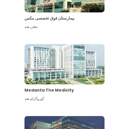
بیمارستان فوق تخصصی مکس
دهلی
,
هند
Medanta The Medicity
گوروگرام
,
هند