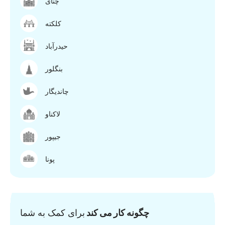
چنای
کلکته
حیدرآباد
بنگلور
چاندیگار
لاکناو
جیپور
پونا
چگونه کار می کند
برای کمک به شما