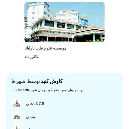
موسسه علوم قلب نارایانا
بنگلور
,
هند
کاوش کنید
توسط شهرها
با GoMedii در شهرهای مورد نظر خود درمان شوید
دهلی NCR
بمبئی