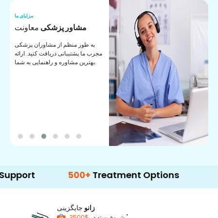
ما
مزایای ما
ا
مشاور پزشکی
معاونت
ن
به طور منظم از مشاوران پزشکی
ان
مجرب ما پشتیبانی دریافت کنید. ارائه
ی
بهترین مشاوره و راهنمایی به شما.
500+
Treatment Options
زانو
جایگزینی
*
$3500
شروع بسته در