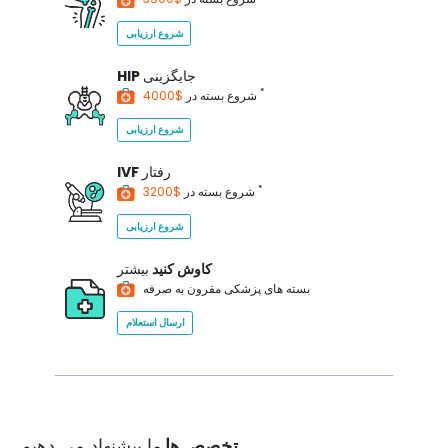
شروع ارزیابی
جایگزینی
HIP
*
$4000
شروع بسته در
شروع ارزیابی
رفتار
IVF
*
$3200
شروع بسته در
شروع ارزیابی
کاوش کنید
بیشتر
بسته های پزشکی مقرون به صرفه
ارسال استعلام
تخصص ها
ما پیشنهاد می دهیم