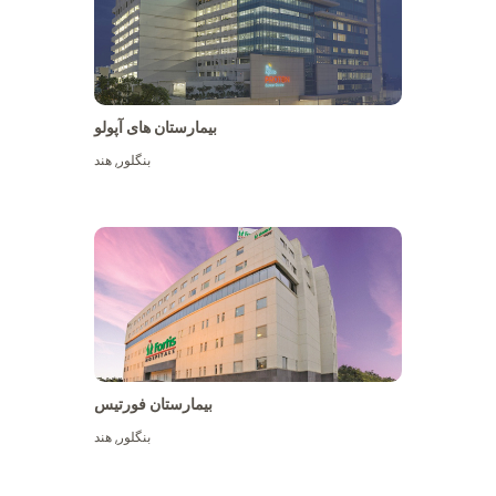
بیمارستان های آپولو
بنگلور
,
هند
بیشتر ببینید
بیمارستان فورتیس
بنگلور
,
هند