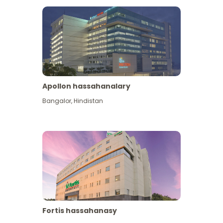
Apollon hassahanalary
Has giňişleýin gör
Bangalor
,
Hindistan
Fortis hassahanasy