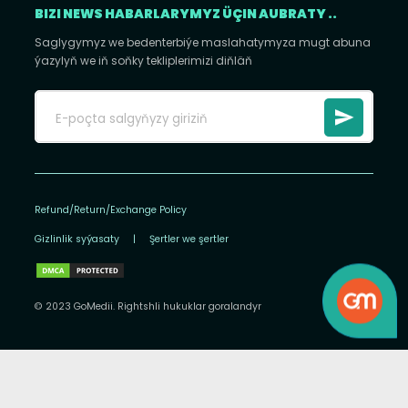
BIZI NEWS HABARLARYMYZ ÜÇIN AUBRATY ..
Saglygymyz we bedenterbiýe maslahatymyza mugt abuna
ýazylyň we iň soňky tekliplerimizi diňläň
Refund/Return/Exchange Policy
Gizlinlik syýasaty
|
Şertler we şertler
© 2023 GoMedii. Rightshli hukuklar goralandyr