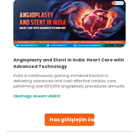
Angioplasty and Stent in India: Heart Care with
Advanced Technology
India is continuously gaining immense traction in
delivering advanced and cost-effective cardiac care,
performing over 500,000 angioplasty procedures annually
with a success rate exceeding 90%. Patients across the
Okamagy dowam etdiriň
globe are searching for treatments like angioplasty and
stent placement in Indian hospitals, owing to the
combination of high-quality care and affordability.
Studies, such as one published
Has giňişleýin öwreniň
Continue Reading