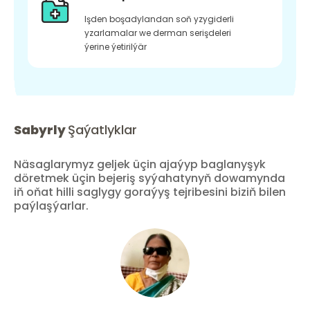
Işden boşadylandan soň yzygiderli
yzarlamalar we derman serişdeleri
ýerine ýetirilýär
Sabyrly
Şaýatlyklar
Näsaglarymyz geljek üçin ajaýyp baglanyşyk
döretmek üçin bejeriş syýahatynyň dowamynda
iň oňat hilli saglygy goraýyş tejribesini biziň bilen
paýlaşýarlar.