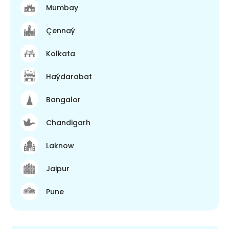
Mumbay
Çennaý
Kolkata
Haýdarabat
Bangalor
Chandigarh
Laknow
Jaipur
Pune