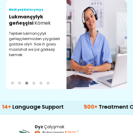
Biziň peýdalarymyz
B
Lukmançylyk
O
geňeşçisi
Kömek
M
Tejribeli lukmançylyk
S
geňeşçilerimizden yzygiderli
h
goldaw alyň. Size iň gowy
b
maslahat we ýol görkeziji
l
bermek.
m
nguage Support
500+
Treatment Options
Dyz
Çalyşmak
*
Bukja başla
$3500