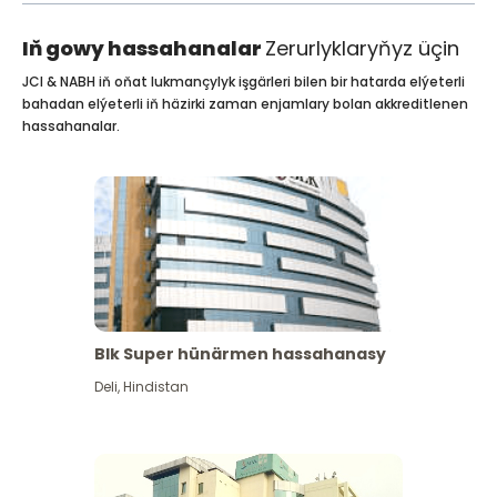
Iň gowy hassahanalar
Zerurlyklaryňyz üçin
JCI & NABH iň oňat lukmançylyk işgärleri bilen bir hatarda elýeterli
bahadan elýeterli iň häzirki zaman enjamlary bolan akkreditlenen
hassahanalar.
Blk Super hünärmen hassahanasy
Deli
,
Hindistan