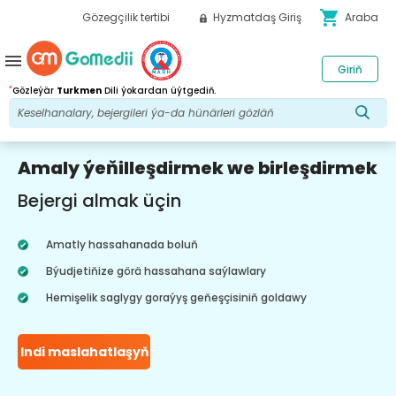
shopping_cart
Gözegçilik tertibi
Hyzmatdaş Giriş
Araba
menu
Giriň
*
Gözleýär
Turkmen
Dili ýokardan üýtgediň.
Amaly ýeňilleşdirmek we birleşdirmek
Bejergi almak üçin
Amatly hassahanada boluň
Býudjetiňize görä hassahana saýlawlary
Hemişelik saglygy goraýyş geňeşçisiniň goldawy
Indi maslahatlaşyň