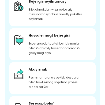
Bejergi meýilnamasy
Bilet almakdan wiza we bejeriş
meýilnamasynda iň amatly paketleri
saýlamak
Hassale mugt bejergisi
Experiencedurtda tejribeli lukmanlar
bilen iň abraýly hassahanalarda iň
gowy ideg alyň
Akdyrmak
Resminamalar we beýleki desgalar
bilen howlukmaç boşatma prosesi
alada edilýär
Seresap boluň