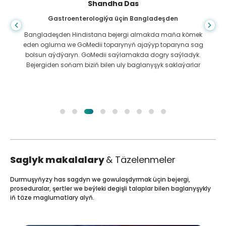
Shandha Das
Gastroenterologiýa üçin Bangladeşden
Bangladeşden Hindistana bejergi almakda maňa kömek
eden ogluma we GoMedii toparynyň ajaýyp toparyna sag
bolsun aýdýaryn. GoMedii saýlamakda dogry saýladyk.
Bejergiden soňam biziň bilen uly baglanyşyk saklaýarlar
Saglyk makalalary
& Täzelenmeler
Durmuşyňyzy has sagdyn we gowulaşdyrmak üçin bejergi,
proseduralar, şertler we beýleki degişli talaplar bilen baglanyşykly
iň täze maglumatlary alyň.