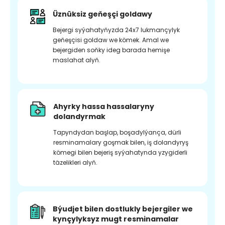
Üznüksiz geňeşçi goldawy
Bejergi syýahatyňyzda 24x7 lukmançylyk
geňeşçisi goldaw we kömek. Amal we
bejergiden soňky ideg barada hemişe
maslahat alyň.
Ahyrky hassa hassalaryny
dolandyrmak
Tapyndydan başlap, boşadylýança, dürli
resminamalary goşmak bilen, iş dolandyryş
kömegi bilen bejeriş syýahatynda yzygiderli
täzelikleri alyň.
Býudjet bilen dostlukly bejergiler we
kynçylyksyz mugt resminamalar