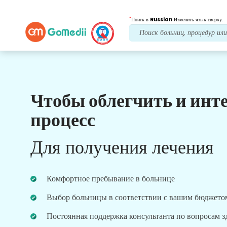
*
Поиск в
Russian
Изменить язык сверху.
Чтобы облегчить и инт
Наши преимущества
процесс
Многоязычное
приложение
Для получения лечения
Поддерживать
Загрузите наше многоязычное приложение
GoMedii, которое поможет вам лучше и точнее
Комфортное пребывание в больнице
контролировать и отслеживать процесс лечения.
Выбор больницы в соответствии с вашим бюджето
Постоянная поддержка консультанта по вопросам 