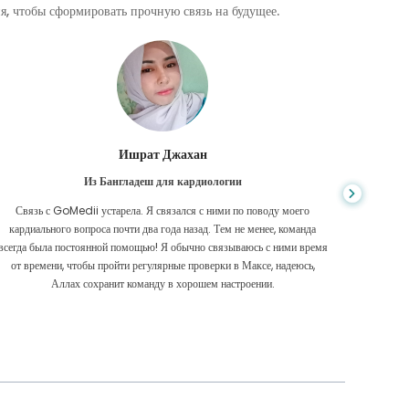
, чтобы сформировать прочную связь на будущее.
Ахмад Хасан
Из Омана от рака легких
о
Изучая Интернет, я нашел GoMedii. Это было сложно, и мне нужен
нда
был самый быстрый ответ. Команда GoMedii не только выразила свое
время
мнение в любое время суток, но и быстро закрыла мой документ.
ь,