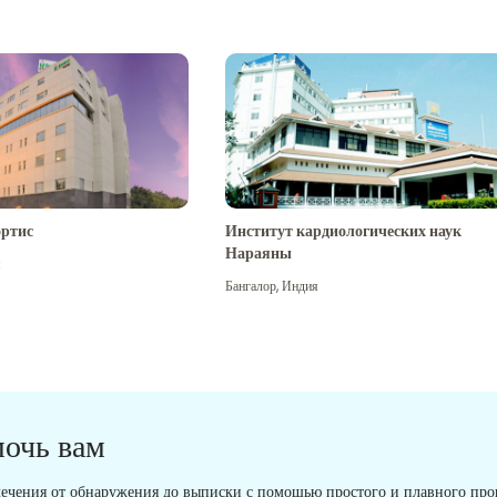
ртис
Институт кардиологических наук
Нараяны
я
Бангалор
,
Индия
мочь вам
ечения от обнаружения до выписки с помощью простого и плавного проц