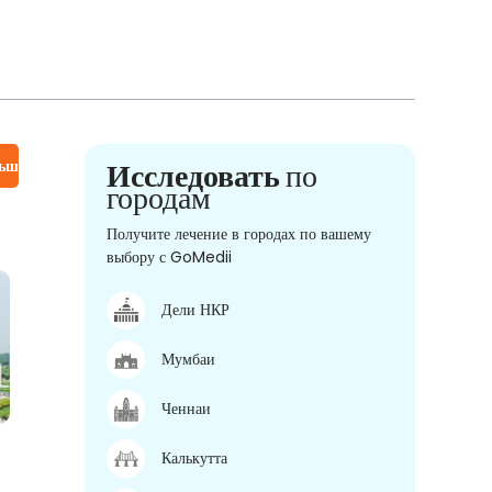
льше
Исследовать
по
городам
Получите лечение в городах по вашему
выбору с GoMedii
Дели НКР
Мумбаи
Ченнаи
Калькутта