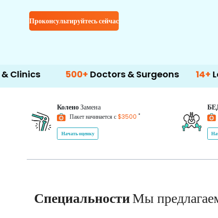
Проконсультируйтесь сейчас
500+
Doctors & Surgeons
14+
Language Su
Колено
Замена
БЕ
*
Пакет начинается с
$3500
Начать оценку
На
Специальности
Мы предлагае