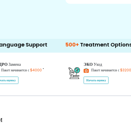
pport
500+
Treatment Options
ДРО
Замена
ЭКО
Уход
*
Пакет начинается с
$4000
Пакет начинается с
$320
чать оценку
Начать оценку
м