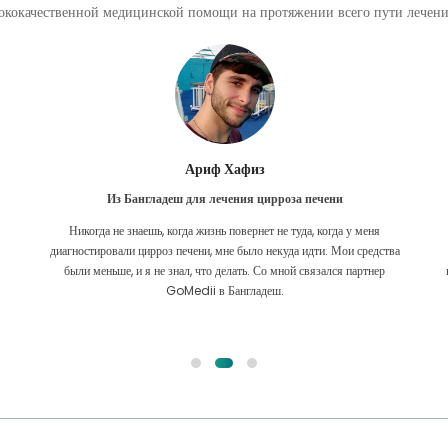
кокачественной медицинской помощи на протяжении всего пути лечения
Ишрат Джахан
ни
Из Бангладеш для кардиологии
да у меня
Связь с GoMedii устарела. Я связался с ними по поводу моег
 Мои средства
кардиального вопроса почти два года назад. Тем не менее, кома
ся партнер
всегда была постоянной помощью! Я обычно связываюсь с ними 
от времени, чтобы пройти регулярные проверки в Максе, надеюс
Аллах сохранит команду в хорошем настроении.