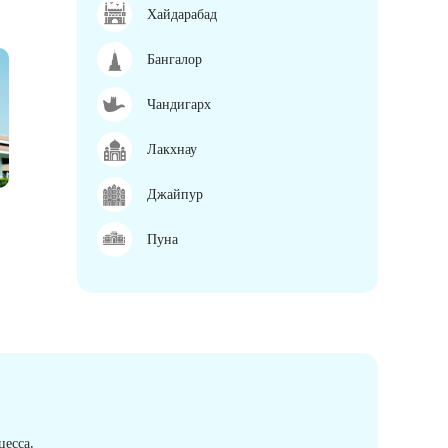
Хайдарабад
Бангалор
Чандигарх
Лакхнау
Джайпур
Пуна
есса.