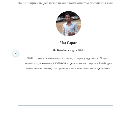
Наши пациенты делятся с нами своим опытом получения высо
Ариф Хафиз
Из Бангладеш для лечения цирроза пече
ухудшается. Я долго
Никогда не знаешь, когда жизнь повернет не туда, ког
 партнеров в Камбодже
диагностировали цирроз печени, мне было некуда идти.
ься своим здоровьем.
были меньше, и я не знал, что делать. Со мной связал
GoMedii в Бангладеш.