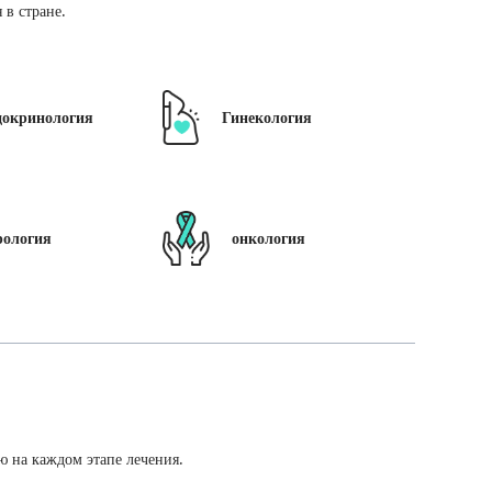
в стране.
докринология
Гинекология
рология
онкология
ю на каждом этапе лечения.