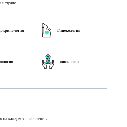
в стране.
докринология
Гинекология
рология
онкология
ю на каждом этапе лечения.