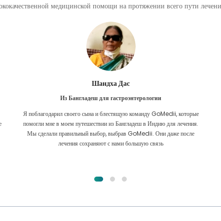
кокачественной медицинской помощи на протяжении всего пути лечения
Фурканул Ислам
Из Бангладеш для пересадки почки
е
Я всецело надеялся, что смогу получить какое-либо лечение моей
.
проблемы с почками. Это было только после того, как я по милости
Аллаха наткнулся на GoMedii и связался с ними.