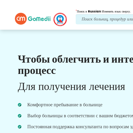
*
Поиск в
Russian
Изменить язык сверху.
Чтобы облегчить и инт
Наши преимущества
процесс
Лечение после
последующий уход
Для получения лечения
Получите круглосуточную медицинскую
поддержку и поддержку пациентов, а наша
команда всегда решит ваши проблемы.
Комфортное пребывание в больнице
Регулярные обновления о ваших потребностях в
лечении.
Выбор больницы в соответствии с вашим бюджето
Постоянная поддержка консультанта по вопросам 