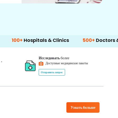
spitals & Clinics
500+
Doctors & Surgeons
Исследовать
более
*
0
Доступные медицинские пакеты
Отправить запрос
Узнать больше