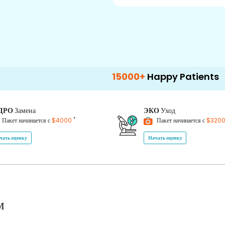
15000+
Happy Patients
100+
Ho
ДРО
Замена
ЭКО
Уход
*
Пакет начинается с
$4000
Пакет начинается с
$320
чать оценку
Начать оценку
м