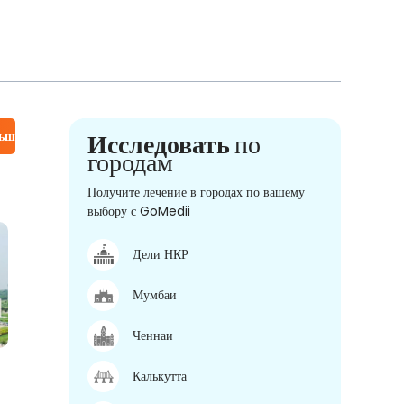
льше
Исследовать
по
городам
Получите лечение в городах по вашему
выбору с GoMedii
Дели НКР
Мумбаи
Ченнаи
Калькутта