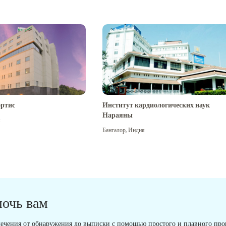
ртис
Институт кардиологических наук
Нараяны
я
Бангалор
,
Индия
мочь вам
ечения от обнаружения до выписки с помощью простого и плавного проц