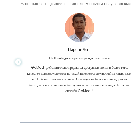
Наши пациенты делятся с нами своим опытом получения высо
Шандха Дас
Из Бангладеш для гастроэнтерологии
е того,
Я поблагодарил своего сына и блестящую команду GoMedii, которы
игде, даже
помогли мне в моем путешествии из Бангладеш в Индию для лечения
оровел
Мы сделали правильный выбор, выбрав GoMedii. Они даже после
 Большое
лечения сохраняют с нами большую связь