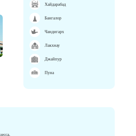
Хайдарабад
Бангалор
Чандигарх
Лакхнау
Джайпур
Пуна
есса.